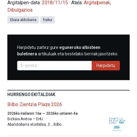
Argitalpen-data:
2018/11/15
· Atala:
Argitalpenak
,
Dibulgazioa
Ekaia aldizkaria
fisika
HARPIDETU
Harpidetu zaitez gure
eguneroko albisteen
E-
buletinera
artikuluak eta bestelako berriak jasotzeko.
MAIL
BIDEZ
Harpidetu
HURRENGO EKITALDIAK
Bilbo Zientzia Plaza 2026
Aurten
2026ko irailaren 16a
—
2026ko urriaren 4a
ere,
Bizkaia Aretoa – EHU.
Bilbok
Abandoibarra etorbidea, 3.
,
Bilbo.
udazkenari
ongietorria