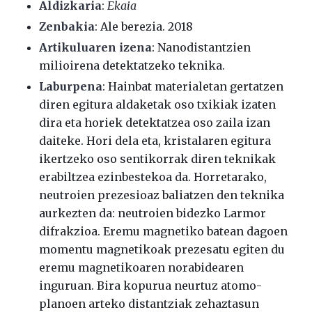
Aldizkaria
:
Ekaia
Zenbakia
: Ale berezia. 2018
Artikuluaren izena
: Nanodistantzien
milioirena detektatzeko teknika.
Laburpena
: Hainbat materialetan gertatzen
diren egitura aldaketak oso txikiak izaten
dira eta horiek detektatzea oso zaila izan
daiteke. Hori dela eta, kristalaren egitura
ikertzeko oso sentikorrak diren teknikak
erabiltzea ezinbestekoa da. Horretarako,
neutroien prezesioaz baliatzen den teknika
aurkezten da: neutroien bidezko Larmor
difrakzioa. Eremu magnetiko batean dagoen
momentu magnetikoak prezesatu egiten du
eremu magnetikoaren norabidearen
inguruan. Bira kopurua neurtuz atomo-
planoen arteko distantziak zehaztasun