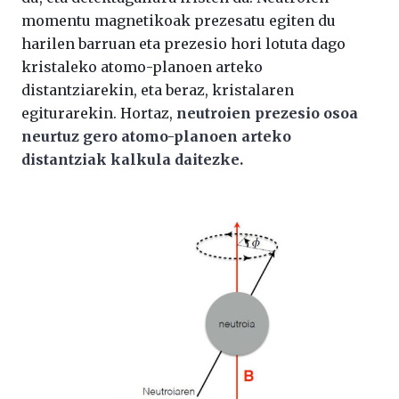
momentu magnetikoak prezesatu egiten du
harilen barruan eta prezesio hori lotuta dago
kristaleko atomo-planoen arteko
distantziarekin, eta beraz, kristalaren
egiturarekin. Hortaz,
neutroien prezesio osoa
neurtuz gero atomo-planoen arteko
distantziak kalkula daitezke.