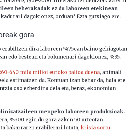
. Hala ere, 1961–2006 urteetako tendentziak aztertu
aileen beherakadak ez du laboreen etekinean
ikadurari dagokionez, orduan? Ezta gutxiago ere.
oreak gora
o erabiltzen dira laboreen %75ean baino gehiagotan
tean edo bestean eta bolumenari dagokionez, %35.
260-640 mila milioi euroko balioa duena
, animali
ela estimatzen da. Kontuan izan behar da, hala ere,
ntzia oso ezberdina dela eta, beraz, ekonomian
linizatzaileen menpeko laboreen produkzioak.
era, %300 egin du gora azken 50 urteotan.
a bakarraren erabilerari lotuta,
krisia sortu