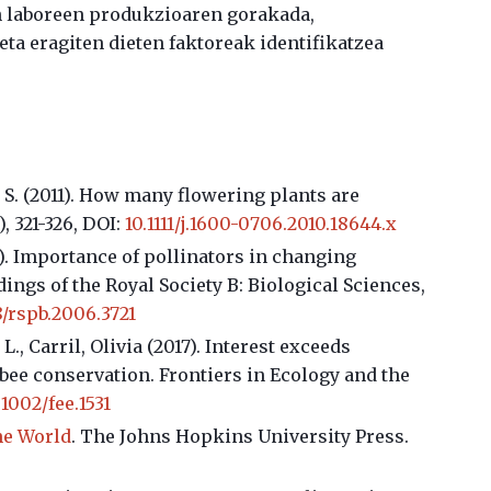
n laboreen produkzioaren gorakada,
eta eragiten dieten faktoreak identifikatzea
t, S. (2011). How many flowering plants are
, 321-326, DOI:
10.1111/j.1600-0706.2010.18644.x
6). Importance of pollinators in changing
ings of the Royal Society B: Biological Sciences,
8/rspb.2006.3721
., Carril, Olivia (2017). Interest exceeds
bee conservation. Frontiers in Ecology and the
.1002/fee.1531
he World
. The Johns Hopkins University Press.