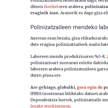
Polinizatzaileen beherakada dago, beraz
dituen
ikerketa
ren arabera,
polinizatz
eraginik izan.
Arazorik ez dago giza el
Polinizatzaileen mendeko lab
Aurrean esan bezala, giza elikadurarak
dute eragina polinizatzaileek maila ba
Laboreen mundu produkzioaren %5-8,
polinizazioari zuzenean esleitu dakioke
laboreen arabera polinizatzaileen garra
duten pisua ere.
Are gehiago, globalki,
gora egin du
po
IPBES txostenean bildutako datuen arab
Dependentzia horrek, polinizatzaile mot
lezake etorkizunean
.