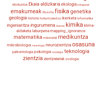
Ekaia aldizkaria
ekologia
eboluzioa
elikagaiak
fisika
emakumeak
genetika
filosofia
geologia
ikerketa
historia
informatika
hizkuntzalaritza
kimika
ingurumena
ingeniaritza
klima-
itsasoa
aldaketa
laburpena
mapping_ignorance
medikuntza
matematika
materialak
osasuna
neurozientzia
mikrobiologia
neurologia
teknologia
psikologia
paleontologia
soziologia
zientzia
zientzialariak
zoologia