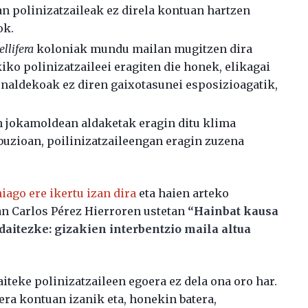
n polinizatzaileak ez direla kontuan hartzen
ok.
llifera
koloniak mundu mailan mugitzen dira
iko polinizatzaileei eragiten die honek, elikagai
zonaldekoak ez diren gaixotasunei esposizioagatik,
n jokamoldean aldaketak eragin ditu klima
ibuzioan, poilinizatzaileengan eragin zuzena
iago ere ikertu izan dira
eta haien arteko
uan Carlos Pérez Hierroren ustetan
“Hainbat kausa
 daitezke: gizakien interbentzio maila altua
aiteke polinizatzaileen egoera ez dela ona oro har.
ra kontuan izanik eta, honekin batera,