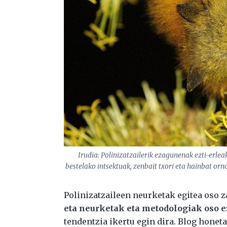
Irudia: Polinizatzailerik ezagunenak ezti-erleak
bestelako intsektuak, zenbait txori eta hainbat orno
Polinizatzaileen neurketak egitea oso z
eta neurketak eta metodologiak oso e
tendentzia ikertu egin dira. Blog honet