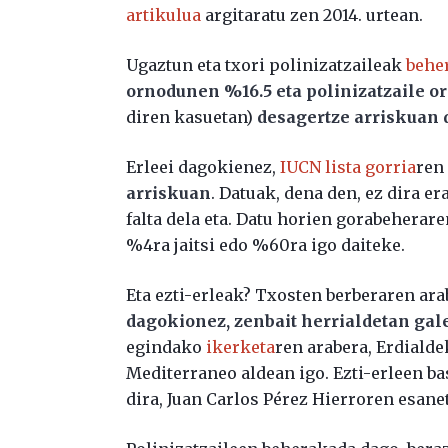
artikulua
argitaratu zen 2014. urtean.
Ugaztun eta txori polinizatzaileak
behe
ornodunen %16.5 eta polinizatzaile 
diren kasuetan)
desagertze arriskuan 
Erleei dagokienez,
IUCN lista gorria
ren
arriskuan
. Datuak, dena den, ez dira 
falta dela eta. Datu horien gorabehera
%4ra jaitsi edo %60ra igo daiteke.
Eta ezti-erleak? Txosten berberaren ara
dagokionez, zenbait herrialdetan gale
egindako
ikerketa
ren arabera, Erdialde
Mediterraneo aldean igo. Ezti-erleen ba
dira, Juan Carlos Pérez Hierroren esane