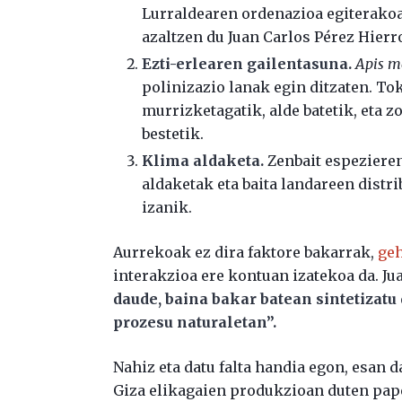
Lurraldearen ordenazioa egiterakoa
azaltzen du Juan Carlos Pérez Hierr
Ezti-erlearen gailentasuna.
Apis me
polinizazio lanak egin ditzaten. Tok
murrizketagatik, alde batetik, eta 
bestetik.
Klima aldaketa.
Zenbait espeziere
aldaketak eta baita landareen distr
izanik.
Aurrekoak ez dira faktore bakarrak,
geh
interakzioa ere kontuan izatekoa da. J
daude, baina bakar batean sintetizatu
prozesu naturaletan”.
Nahiz eta datu falta handia egon, esan d
Giza elikagaien produkzioan duten pape