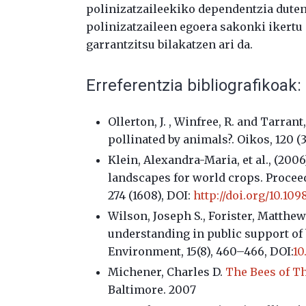
polinizatzaileekiko dependentzia dute
polinizatzaileen egoera sakonki ikertu 
garrantzitsu bilakatzen ari da.
Erreferentzia bibliografikoak:
Ollerton, J. , Winfree, R. and Tarran
pollinated by animals?. Oikos, 120 (3)
Klein, Alexandra-Maria, et al.
, (200
landscapes for world crops. P
roceed
274 (1608), DOI:
http://doi.org/10.109
Wilson, Joseph S., Forister, Matthew L
understanding in public support of 
Environment,
15
(8), 460–466, DOI:
10
Michener, Charles D.
The Bees of T
Baltimore. 2007