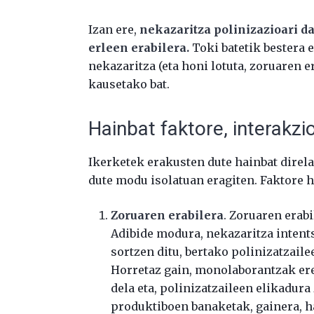
Izan ere,
nekazaritza polinizazioari d
erleen erabilera.
Toki batetik bestera 
nekazaritza (eta honi lotuta, zoruaren 
kausetako bat.
Hainbat faktore, interakzi
Ikerketek erakusten dute hainbat direla 
dute modu isolatuan eragiten. Faktore 
Zoruaren erabilera
. Zoruaren erab
Adibide modura, nekazaritza intent
sortzen ditu, bertako polinizatzail
Horretaz gain, monolaborantzak ere 
dela eta, polinizatzaileen elikadura
produktiboen banaketak, gainera, ha