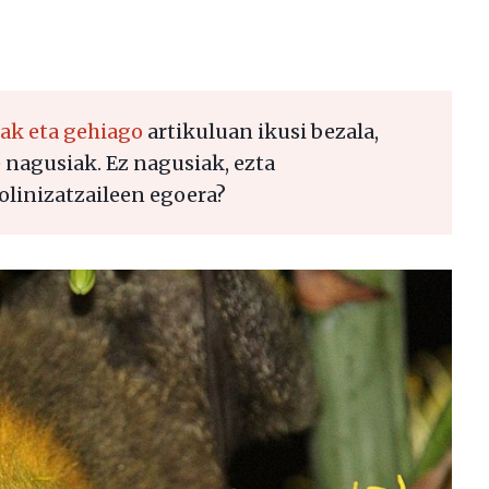
eak eta gehiago
artikuluan ikusi bezala,
e nagusiak. Ez nagusiak, ezta
olinizatzaileen egoera?