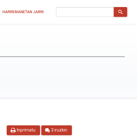
Bilatu
HARREMANETAN JARRI
Inprimatu
3 iruzkin