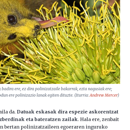
 badira ere, ez dira polinizatzaile bakarrak, ezta nagusiak ere;
dun ere polinizazio lanak egiten dituzte. (Iturria:
Andrew Mercer
)
aila da.
Datuak eskasak dira espezie askorentzat
zberdinak eta bateratzen zailak
. Hala ere, zenbait
an bertan polinizatzaileen egoeraren inguruko