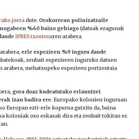
rako joera
dute.
Orokorrean polinizatzaile
ornogabeen %40 baino gehiago
(datuak ezagunak
daude
IPBES txostena
ren arabera.
 arabera,
erle espezieen %9 inguru daude
erabatekoak, zenbait espezieren inguruko datuen
ren arabera, mehatxupeko espezieen portzentaia
bera,
gora doaz kudeatutako erlauntzei
rak izan badira ere
. Europako kolonien inguruan
ko Europan ezti-erle kopurua gutxitu da, baina
sa koloniak oso eskasak dira eta zenbait tokitan ez
tan.