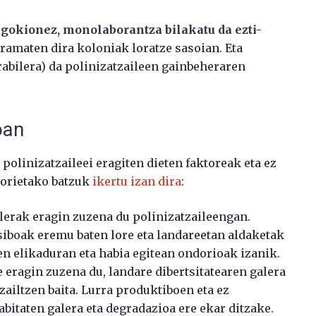
agokionez, monolaborantza bilakatu da ezti-
eramaten dira koloniak loratze sasoian. Eta
erabilera) da polinizatzaileen gainbeheraren
oan
polinizatzaileei eragiten dieten faktoreak eta ez
horietako batzuk
ikertu izan dira
:
ilerak eragin zuzena du polinizatzaileengan.
siboak eremu baten lore eta landareetan aldaketak
een elikaduran eta habia egitean ondorioak izanik.
eragin zuzena du, landare dibertsitatearen galera
 zailtzen baita. Lurra produktiboen eta ez
bitaten galera eta degradazioa ere ekar ditzake.