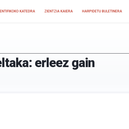
IENTIFIKOKO KATEDRA
ZIENTZIA KAIERA
HARPIDETU BULETINERA
ltaka: erleez gain