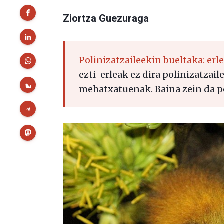
Ziortza Guezuraga
Polinizatzaileekin bueltaka: erl
ezti-erleak ez dira polinizatzail
mehatxatuenak. Baina zein da p