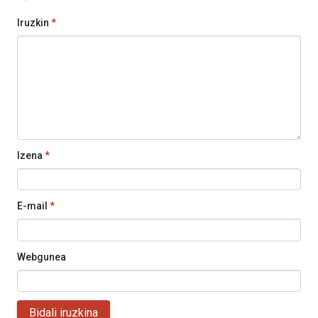
Iruzkin
*
Izena
*
E-mail
*
Webgunea
Bidali iruzkina