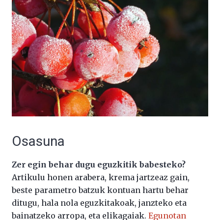
Osasuna
Zer egin behar dugu eguzkitik babesteko?
Artikulu honen arabera, krema jartzeaz gain,
beste parametro batzuk kontuan hartu behar
ditugu, hala nola eguzkitakoak, janzteko eta
bainatzeko arropa, eta elikagaiak.
Egunotan