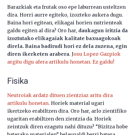
Barazkiak eta frutak oso epe laburrean usteltzen
dira. Horri aurre egiteko, izozteko aukera dugu.
Baina hori egitean, elikagai horien nutrienteak
galdu egiten al dira? Oro har,
daukagun iritzia da
izoztutako elikagaiak kalitate baxuagokoak
direla. Baina badirudi hori ez dela zuzena, egin
diren ikerketen arabera
. J
osu Lopez-Gazpiok
argitu digu afera artikulu honetan. Ez galdu!
Fisika
Neutroiak ardatz dituen zientziaz aritu dira
artikulu honetan.
Horiek material ugari
ikertzeko erabiltzen dira. Oro har, arlo zientifiko
ugaritan erabiltzen den zientzia da. Horiek
zeintzuk diren ezagutu nahi dituzu? “Bizitza hobe
baterako materialen” belaunaldi berri batera