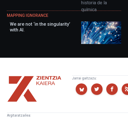
MAPPING IGNORANCE
We are not ‘in the singularity’
with AI.
Zientzia
Jarrai gaitzazu:
Kaiera
Argitaratzailea:
Kultura
Euskampus