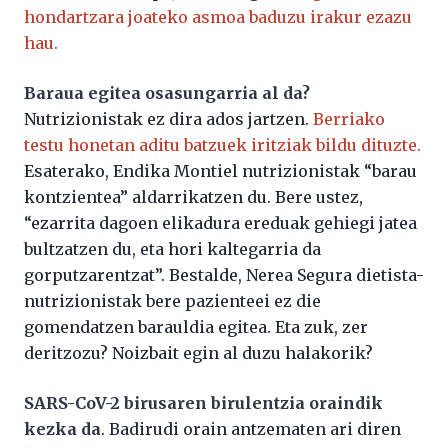
hondartzara joateko asmoa baduzu irakur ezazu
hau.
Baraua egitea osasungarria al da?
Nutrizionistak ez dira ados jartzen.
Berriako
testu honetan aditu batzuek iritziak bildu dituzte.
Esaterako, Endika Montiel nutrizionistak “barau
kontzientea” aldarrikatzen du. Bere ustez,
“ezarrita dagoen elikadura ereduak gehiegi jatea
bultzatzen du, eta hori kaltegarria da
gorputzarentzat”. Bestalde, Nerea Segura dietista-
nutrizionistak bere pazienteei ez die
gomendatzen barauldia egitea. Eta zuk, zer
deritzozu? Noizbait egin al duzu halakorik?
SARS-CoV-2 birusaren birulentzia oraindik
kezka da
. Badirudi orain antzematen ari diren