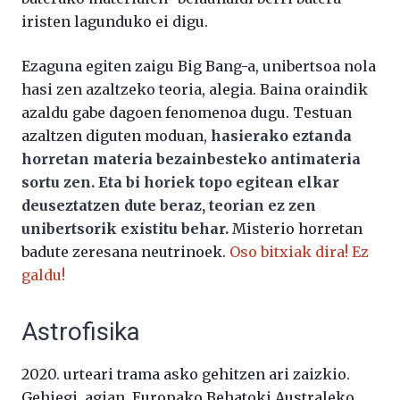
iristen lagunduko ei digu.
Ezaguna egiten zaigu Big Bang-a, unibertsoa nola
hasi zen azaltzeko teoria, alegia. Baina oraindik
azaldu gabe dagoen fenomenoa dugu. Testuan
azaltzen diguten moduan,
hasierako eztanda
horretan materia bezainbesteko antimateria
sortu zen. Eta bi horiek topo egitean elkar
deuseztatzen dute beraz, teorian ez zen
unibertsorik existitu behar.
Misterio horretan
badute zeresana neutrinoek.
Oso bitxiak dira! Ez
galdu!
Astrofisika
2020. urteari trama asko gehitzen ari zaizkio.
Gehiegi, agian. Europako Behatoki Australeko