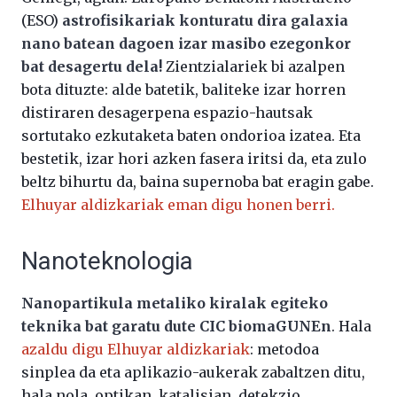
(ESO)
astrofisikariak konturatu dira galaxia
nano batean dagoen izar masibo ezegonkor
bat desagertu dela!
Zientzialariek bi azalpen
bota dituzte: alde batetik, baliteke izar horren
distiraren desagerpena espazio-hautsak
sortutako ezkutaketa baten ondorioa izatea. Eta
bestetik, izar hori azken fasera iritsi da, eta zulo
beltz bihurtu da, baina supernoba bat eragin gabe.
Elhuyar aldizkariak eman digu honen berri.
Nanoteknologia
Nanopartikula metaliko kiralak egiteko
teknika bat garatu dute CIC biomaGUNEn
. Hala
azaldu digu Elhuyar aldizkariak
: metodoa
sinplea da eta aplikazio-aukerak zabaltzen ditu,
hala nola, optikan, katalisian, detekzio