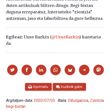
duten artikuluak biltzen ditugu. Begi-bistan
duguna erreparatuz, Interneteko “zientzia”
antzeman, jaso eta laburbiltzea da gure helburua.
Egileaz:
Uxue Razkin (
@UxueRazkin
) kazetaria
da.
Partekatu
Inprimatu
Iruzkinik gabe
Argitalpen-data:
2020/07/05
· Atala:
Dibulgazioa
,
Zientzia
begi-bistan