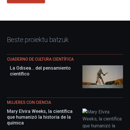
Beste proiektu batzuk
CUADERNO DE CULTURA CIENTÍFICA
La Odisea… del pensamiento
científico
MUJERES CON CIENCIA
Mary Elvira Weeks, la científica
que humanizó la historia de la
química