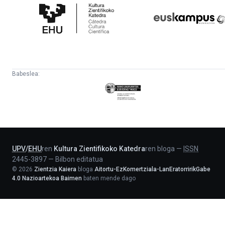
Zientifikoko
Fundazioa
Katedra
Babeslea:
Eusko
Jaurlaritza
-
Lehendakaritza
UPV
/
EHU
ren
Kultura Zientifikoko Katedra
ren bloga
—
ISSN
2445-3897
—
Bilbon editatua
©
2026
Zientzia Kaiera
bloga
Aitortu-EzKomertziala-LanEratorririkGabe
4.0 Nazioartekoa Baimen
baten mende dago