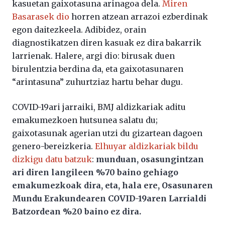
kasuetan gaixotasuna arinagoa dela.
Miren
Basarasek dio
horren atzean arrazoi ezberdinak
egon daitezkeela. Adibidez, orain
diagnostikatzen diren kasuak ez dira bakarrik
larrienak. Halere, argi dio: birusak duen
birulentzia berdina da, eta gaixotasunaren
“arintasuna” zuhurtziaz hartu behar dugu.
COVID-19ari jarraiki, BMJ aldizkariak aditu
emakumezkoen hutsunea salatu du;
gaixotasunak agerian utzi du gizartean dagoen
genero-bereizkeria.
Elhuyar aldizkariak bildu
dizkigu datu batzuk
:
munduan, osasungintzan
ari diren langileen %70 baino gehiago
emakumezkoak dira, eta, hala ere, Osasunaren
Mundu Erakundearen COVID-19aren Larrialdi
Batzordean %20 baino ez dira.