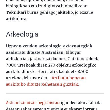
biologikoan eta irudigintza biomedikoan.
Teknikari buruz gehiago jakiteko, jo ezazue
artikulura.
Arkeologia
Urpean zeuden arkeologia-aztarnategiak
azaleratu dituzte Australian,
Elhuyar
aldizkariak jakinarazi duenez. Gutxienez duela
7.000 urtekoak diren 270 objektu arkeologiko
aurkitu dituzte. Horietatik bat duela 8.500
urtekoa dela uste dute.
Artikulu honetan
aurkituko dituzte xehetasun guztiak.
Asteon zientzia begi-bistan
igandeetako atala da.
Astean zehar sarean zientzia euskaraz jorratu