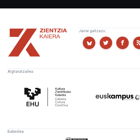
Zientzia
Jarrai gaitzazu:
Kaiera
Argitaratzailea:
Kultura
Euskampus
Zientifikoko
Fundazioa
Katedra
Babeslea: