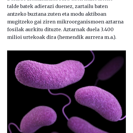
talde batek adierazi duenez, zartailu baten
antzeko buztana zuten eta modu aktiboan
mugitzeko gai ziren mikroorganismoen aztarna
fosilak aurkitu dituzte. Aztarnak duela 3.400
milioi urtekoak dira (hemendik aurrera m.a.).