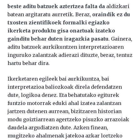
beste aditu batzuek aztertzea falta da
aldizkari
batean argitaratu aurretik. Beraz,
oraindik ez du
txosten zientifikoek formalki egiazko
ikerketa produktu gisa onartuak izateko
gainditu behar duten iragazkia pasatu
. Gainera,
aditu batzuek aurkikuntzen interpretazioaren
inguruko zalantzak adierazi dituzte, beraz, tentuz
hartu behar dira.
Ikerketaren egileek bai aurkikuntza, bai
interpretazioa baliozkoak direla defendatzen
dute, logikoa denez. Eta behatutako egiturek
funtzio motorrak eduki ahal izatea zalantzan
jartzen dutenen aurrean, bizitzaren historian
modu goiztiarrean agertzeko pisuzko arrazoiak
daudela argudiatzen dute. Azken finean,
mugitzeko ahalmenak jatekoa azkar lortzeko