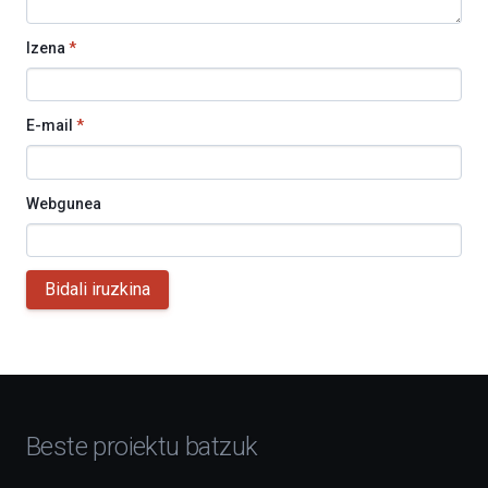
Izena
*
E-mail
*
Webgunea
Bidali iruzkina
Beste proiektu batzuk