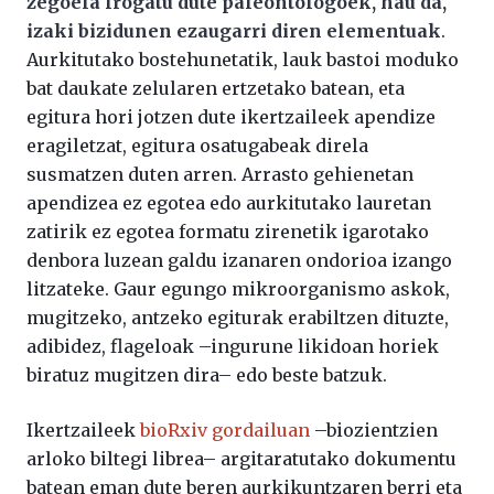
zegoela frogatu dute paleontologoek, hau da,
izaki bizidunen ezaugarri diren elementuak
.
Aurkitutako bostehunetatik, lauk bastoi moduko
bat daukate zelularen ertzetako batean, eta
egitura hori jotzen dute ikertzaileek apendize
eragiletzat, egitura osatugabeak direla
susmatzen duten arren. Arrasto gehienetan
apendizea ez egotea edo aurkitutako lauretan
zatirik ez egotea formatu zirenetik igarotako
denbora luzean galdu izanaren ondorioa izango
litzateke. Gaur egungo mikroorganismo askok,
mugitzeko, antzeko egiturak erabiltzen dituzte,
adibidez, flageloak –ingurune likidoan horiek
biratuz mugitzen dira– edo beste batzuk.
Ikertzaileek
bioRxiv gordailuan
–biozientzien
arloko biltegi librea– argitaratutako dokumentu
batean eman dute beren aurkikuntzaren berri eta