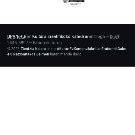
Eusko
Jaurlaritza
-
Lehendakaritza
UPV
/
EHU
ren
Kultura Zientifikoko Katedra
ren bloga
—
ISSN
2445-3897
—
Bilbon editatua
©
2026
Zientzia Kaiera
bloga
Aitortu-EzKomertziala-LanEratorririkGabe
4.0 Nazioartekoa Baimen
baten mende dago