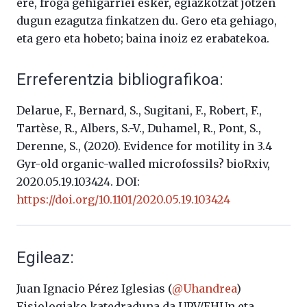
ere, froga gehigarriei esker, egiazkotzat jotzen
dugun ezagutza finkatzen du. Gero eta gehiago,
eta gero eta hobeto; baina inoiz ez erabatekoa.
Erreferentzia bibliografikoa:
Delarue, F., Bernard, S., Sugitani, F., Robert, F.,
Tartèse, R., Albers, S.-V., Duhamel, R., Pont, S.,
Derenne, S., (2020). Evidence for motility in 3.4
Gyr-old organic-walled microfossils?
bioRxiv,
2020.05.19.103424. DOI
:
https://doi.org/10.1101/2020.05.19.103424
Egileaz:
Juan Ignacio Pérez Iglesias (
@Uhandrea
)
Fisiologiako katedraduna da UPV/EHUn eta