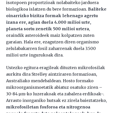
isotopoen proportzioak nolabaiteko jarduera
biologikoa islatzen du bere formazioan.
Baliteke
oinarrizko bizitza formak lehenago agertu
izana ere, agian duela 4.000 milioi urte,
planeta sortu zenetik 500 milioi urtera
,
oraindik asteroideek maiz kolpatzen zuten
garaian. Hala ere, ezagutzen diren organismo
zelulabakarren fosil zaharrenak duela 3.500
milioi urte ingurukoak dira.
Ustezko egitura eragileak dituzten mikrofosilak
aurkitu dira Strelley aintziraren formazioan,
Australiako mendebaldean. Hosto formako
mikroorganismoetatik abiatuz osatuko ziren –
30-84 µm-ko luzerakoak eta zabalera erdikoak–.
Arrasto inorganiko hutsak ez zirela baieztatzeko,
mikrofosiletan fosforoa eta nitrogenoa