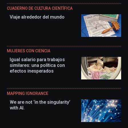
CUADERNO DE CULTURA CIENTÍFICA
Viaje alrededor del mundo
MUJERES CON CIENCIA
Igual salario para trabajos
similares: una política con
efectos inesperados
MAPPING IGNORANCE
We are not ‘in the singularity’
with AI.