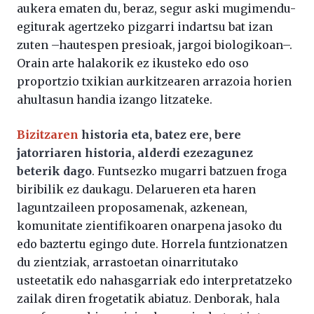
aukera ematen du, beraz, segur aski mugimendu-
egiturak agertzeko pizgarri indartsu bat izan
zuten –hautespen presioak, jargoi biologikoan–.
Orain arte halakorik ez ikusteko edo oso
proportzio txikian aurkitzearen arrazoia horien
ahultasun handia izango litzateke.
Bizitzaren
historia eta, batez ere, bere
jatorriaren historia, alderdi ezezagunez
beterik dago
. Funtsezko mugarri batzuen froga
biribilik ez daukagu. Delarueren eta haren
laguntzaileen proposamenak, azkenean,
komunitate zientifikoaren onarpena jasoko du
edo baztertu egingo dute. Horrela funtzionatzen
du zientziak, arrastoetan oinarritutako
usteetatik edo nahasgarriak edo interpretatzeko
zailak diren frogetatik abiatuz. Denborak, hala