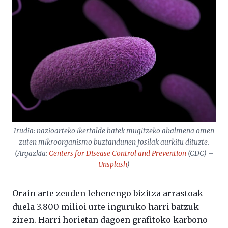
Irudia: nazioarteko ikertalde batek mugitzeko ahalmena omen
zuten mikroorganismo buztandunen fosilak aurkitu dituzte.
(Argazkia:
Centers for Disease Control and Prevention
(CDC) –
Unsplash
)
Orain arte zeuden lehenengo bizitza arrastoak
duela 3.800 milioi urte inguruko harri batzuk
ziren. Harri horietan dagoen grafitoko karbono