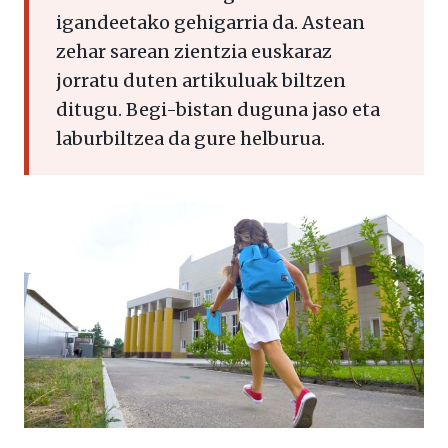
igandeetako gehigarria da. Astean
zehar sarean zientzia euskaraz
jorratu duten artikuluak biltzen
ditugu. Begi-bistan duguna jaso eta
laburbiltzea da gure helburua.