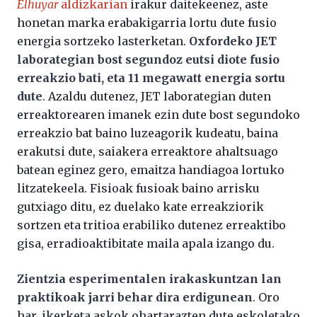
Elhuyar
aldizkarian
irakur daitekeenez, aste
honetan marka erabakigarria lortu dute fusio
energia sortzeko lasterketan.
Oxfordeko JET
laborategian bost segundoz eutsi diote fusio
erreakzio bati, eta 11 megawatt energia sortu
dute
. Azaldu dutenez, JET laborategian duten
erreaktorearen imanek ezin dute bost segundoko
erreakzio bat baino luzeagorik kudeatu, baina
erakutsi dute, saiakera erreaktore ahaltsuago
batean eginez gero, emaitza handiagoa lortuko
litzatekeela. Fisioak fusioak baino arrisku
gutxiago ditu, ez duelako kate erreakziorik
sortzen eta tritioa erabiliko dutenez erreaktibo
gisa, erradioaktibitate maila apala izango du.
Zientzia esperimentalen irakaskuntzan lan
praktikoak jarri behar dira erdigunean
. Oro
har, ikerketa askok ohartarazten dute eskoletako