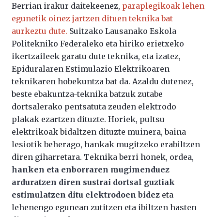
Berrian irakur daitekeenez,
paraplegikoak lehen
egunetik oinez jartzen dituen teknika bat
aurkeztu dute.
Suitzako Lausanako Eskola
Politekniko Federaleko eta hiriko erietxeko
ikertzaileek garatu dute teknika, eta izatez,
Epiduralaren Estimulazio Elektrikoaren
teknikaren hobekuntza bat da. Azaldu dutenez,
beste ebakuntza-teknika batzuk zutabe
dortsalerako pentsatuta zeuden elektrodo
plakak ezartzen dituzte. Horiek, pultsu
elektrikoak bidaltzen dituzte muinera, baina
lesiotik beherago, hankak mugitzeko erabiltzen
diren giharretara. Teknika berri honek, ordea,
hanken eta enborraren mugimenduez
arduratzen diren sustrai dortsal guztiak
estimulatzen ditu elektrodoen bidez
eta
lehenengo egunean zutitzen eta ibiltzen hasten