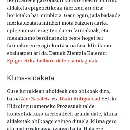
ikertzaileek gaixotasun konkretuekin loturiko
aldaketa epigenetikoak ikertzen ari dira;
horietako bat, minbizia. Gaur egun, jada badaude
merkaturatuta minbizi mota batzuen aurka
epigenoman eragiten duten farmakoak, eta
mekanismo berdinarekin beste hogei bat
farmakoren eraginkortasuna fase klinikoan
ebaluatzen ari da. Datuak Zientzia Kaieran:
Epigenetika helburu duten sendagaiak.
Klima-aldaketa
Gure lurraldean uholdeak oso ohikoak dira,
baina
Ane Zabaleta
eta
Iñaki Antiguedad
EHUko
Hidroingurumeneko Prozesuak talde
kontsolidatuko ikertzaileek azaldu dute, klima-
aldaketak ohikoago egingo dituela, klima gero
eta muturrekoagoa izango baita. Hala ere,