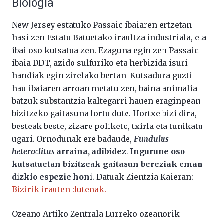
Biologia
New Jersey estatuko Passaic ibaiaren ertzetan
hasi zen Estatu Batuetako iraultza industriala, eta
ibai oso kutsatua zen. Ezaguna egin zen Passaic
ibaia DDT, azido sulfuriko eta herbizida isuri
handiak egin zirelako bertan. Kutsadura guzti
hau ibaiaren arroan metatu zen, baina animalia
batzuk substantzia kaltegarri hauen eraginpean
bizitzeko gaitasuna lortu dute. Hortxe bizi dira,
besteak beste, zizare poliketo, txirla eta tunikatu
ugari. Ornodunak ere badaude,
Fundulus
heteroclitus
arraina, adibidez. Ingurune oso
kutsatuetan bizitzeak gaitasun bereziak eman
dizkio espezie honi
. Datuak Zientzia Kaieran:
Bizirik irauten dutenak.
Ozeano Artiko Zentrala Lurreko ozeanorik