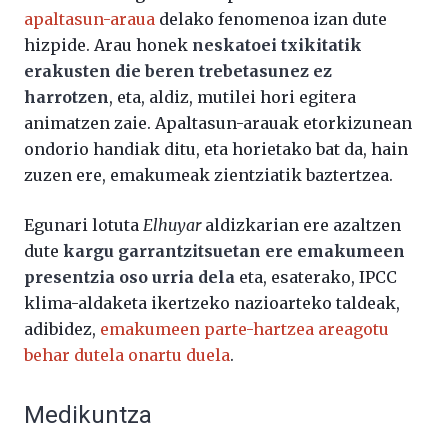
apaltasun-araua
delako fenomenoa izan dute
hizpide. Arau honek
neskatoei txikitatik
erakusten die beren trebetasunez ez
harrotzen
, eta, aldiz, mutilei hori egitera
animatzen zaie. Apaltasun-arauak etorkizunean
ondorio handiak ditu, eta horietako bat da, hain
zuzen ere, emakumeak zientziatik baztertzea.
Egunari lotuta
Elhuyar
aldizkarian ere azaltzen
dute
kargu garrantzitsuetan ere emakumeen
presentzia oso urria dela
eta, esaterako, IPCC
klima-aldaketa ikertzeko nazioarteko taldeak,
adibidez,
emakumeen parte-hartzea areagotu
behar dutela onartu duela
.
Medikuntza