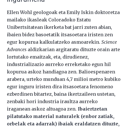
Ellen Wohl geologoak eta Emily Iskin doktoretza
mailako ikasleak Coloradoko Estatu
Unibertsitatean ikerketa bat jarri zuten abian,
ibaien bidez basoetatik itsasoetara iristen zen
egur kopurua kalkulatzeko asmoarekin.
Science
Advances
aldizkarian argitaratu dituzte orain arte
lortutako emaitzak, eta, dirudienez,
industrializazio aurreko erreketako egun hil
kopurua askoz handiagoa zen. Balioespenaren
arabera, urteko munduan 4,7 milioi metro kubiko
egur inguru iristen dira itsasoetara fenomeno
ezberdinen bitartez, baina ikertzaileen ustetan,
zenbaki hori industria iraultza aurreko
iraganean askoz altuagoa zen.
Ibaiertzetan
pilatutako material naturalek (enbor zatiak,
orbelak eta adarrak) ibaiak eraldatzen dituzte,