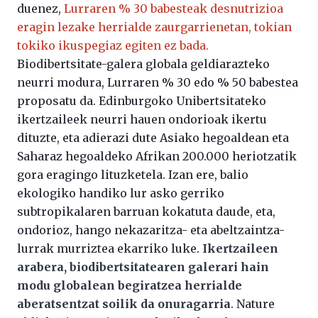
duenez,
Lurraren % 30 babesteak desnutrizioa
eragin lezake herrialde zaurgarrienetan, tokian
tokiko ikuspegiaz egiten ez bada.
Biodibertsitate-galera globala geldiarazteko
neurri modura, Lurraren % 30 edo % 50 babestea
proposatu da. Edinburgoko Unibertsitateko
ikertzaileek neurri hauen ondorioak ikertu
dituzte, eta adierazi dute Asiako hegoaldean eta
Saharaz hegoaldeko Afrikan 200.000 heriotzatik
gora eragingo lituzketela. Izan ere, balio
ekologiko handiko lur asko gerriko
subtropikalaren barruan kokatuta daude, eta,
ondorioz, hango nekazaritza- eta abeltzaintza-
lurrak murriztea ekarriko luke.
Ikertzaileen
arabera, biodibertsitatearen galerari hain
modu globalean begiratzea herrialde
aberatsentzat soilik da onuragarria
. Nature