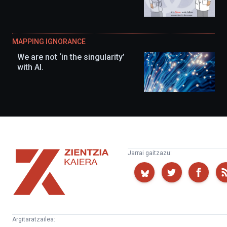
MAPPING IGNORANCE
We are not ‘in the singularity’
with AI.
Zientzia
Jarrai gaitzazu:
Kaiera
Argitaratzailea: