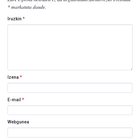
*
markatuta daude
.
Iruzkin
*
Izena
*
E-mail
*
Webgunea