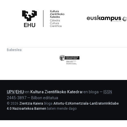
Kultura
Euskampus
Zientifikoko
Fundazioa
Katedra
Babeslea:
Eusko
Jaurlaritza
-
Lehendakaritza
UPV
/
EHU
ren
Kultura Zientifikoko Katedra
ren bloga
—
ISSN
2445-3897
—
Bilbon editatua
©
2026
Zientzia Kaiera
bloga
Aitortu-EzKomertziala-LanEratorririkGabe
4.0 Nazioartekoa Baimen
baten mende dago