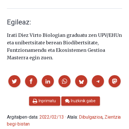
Egileaz:
Irati Diez Virto Biologian graduatu zen UPV/EHUn
eta unibertsitate berean Biodibertsitate,
Funtzionamendu eta Ekosistemen Gestioa
Masterra egin zuen.
Partekatu
Inprimatu
Iruzkinik gabe
Argitalpen-data:
2022/02/13
· Atala:
Dibulgazioa
,
Zientzia
begi-bistan