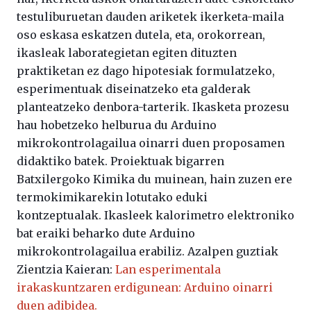
testuliburuetan dauden ariketek ikerketa-maila
oso eskasa eskatzen dutela, eta, orokorrean,
ikasleak laborategietan egiten dituzten
praktiketan ez dago hipotesiak formulatzeko,
esperimentuak diseinatzeko eta galderak
planteatzeko denbora-tarterik. Ikasketa prozesu
hau hobetzeko helburua du Arduino
mikrokontrolagailua oinarri duen proposamen
didaktiko batek. Proiektuak bigarren
Batxilergoko Kimika du muinean, hain zuzen ere
termokimikarekin lotutako eduki
kontzeptualak. Ikasleek kalorimetro elektroniko
bat eraiki beharko dute Arduino
mikrokontrolagailua erabiliz. Azalpen guztiak
Zientzia Kaieran:
Lan esperimentala
irakaskuntzaren erdigunean: Arduino oinarri
duen adibidea.