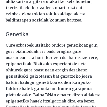
aldizkarian argitaratutako ikerketa honetan,
ikertzaileek ikertzaileek ohartarazi dute
ezinbestekoa tokian tokiko aldagaiak eta
baldintzapen sozialak kontuan hartzea.
Genetika
Gure arbasoek utzitako ondore genetikoaz gain,
gure bizimoduak ere badu eragina gure
osasunean, eta hori ikertzen du, hain zuzen ere,
epigenetikak. Bizitzako esperientziek eta
ohiturek gure osasunean eragin dezakete:
genetikoki gaixotasun bat garatzeko joera
baldin badugu, genetikoa ez den kanpoko
faktore batek gaixotasun honen garapena
piztu dezake
. Baina DNAn ematen diren aldaketa
epigenetiko hauek itzulgarriak dira, eta beraz,