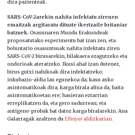
dira pazienteak.
SARS-CoV-2arekin nahita infektatu zirenen
emaitzak argitaratu dituzte ikertzaile britaniar
batzuek.
Osasunaren Mundu Erakundeak
proposatutako esperimentu bat izan zen, eta
boluntario osasuntsuak nahita infektatu ziren
SARS-CoV-2 birusarekin, bilakaera ezagutzeko eta
ondorioak ateratzeko. Ikusi ahal izan dutenez,
birus gutxi nahikoak dira infektatzeko;
inkubazio-aldia lau egunekoa da; kasu asko
asintomatikoak dira; karga birala altua da, baita
asintomatikoetan ere; hasieran eztarrian
erreplikatzen da, eta gero sudurrean; eta
antigeno-probak bat datoz karga biralarekin. Ana
Galarragak azaltzen du
Elhuyar
aldizkarian.