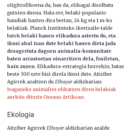
oligitrofikoena da, hau da, elikagai disolbatu
gutxien duena. Hala ere, belaki-populazio
handiak hazten dira bertan, 24 kg eta 1 m-ko
belakiak. Planck Institutuko ikertzaile-talde
batek
belaki hauen elikadura aztertu du, eta
ikusi ahal izan dute belaki hauen dieta jada
desagertuta dagoen animalia-komunitate
baten arrastoetan oinarritzen dela, fosiletan,
hain zuzen
. Elikadura-estrategia horrekin, bataz
beste 300 urte bizi direla ikusi dute. Aitziber
Agirrek azaltzen du
Elhuyar
aldizkarian:
Iraganeko animaliez elikatzen diren belakiak
aurkitu dituzte Ozeano Artikoan.
Ekologia
Aitziber Agirrek
Elhuyar
aldizkarian azaldu