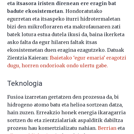
eta itsasora iristen direnean ere eragin bat
badute ekosistemetan
. Hondoratutako
egurretan eta itsaspeko iturri hidrotermaletan
bizi den mikrofloraren eta makrofaunaren zati
batek lotura estua dutela ikusi da, baina ikerketa
asko falta da egur hilaren faltak itsas
ekosistemetan duen eragina ezagutzeko. Datuak
Zientzia Kaieran:
Ibaietako ‘egur emaria’ eragotzi
dugu, horren ondorioak ondo ulertu gabe.
Teknologia
Fusioa izarretan gertatzen den prozesua da, bi
hidrogeno atomo batu eta helioa sortzean datza,
hain zuzen. Erreakzio honek energia ikaragarria
sortzen du eta zientzialariak aspalditik dabiltza
prozesu hau komertzializatu nahian.
Berrian
eta