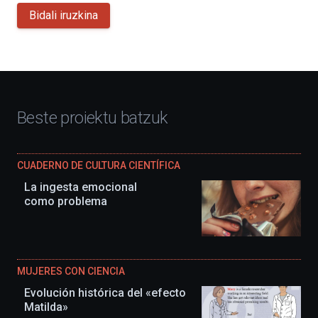
Bidali iruzkina
Beste proiektu batzuk
CUADERNO DE CULTURA CIENTÍFICA
La ingesta emocional
como problema
MUJERES CON CIENCIA
Evolución histórica del «efecto
Matilda»