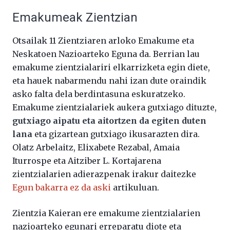
Emakumeak Zientzian
Otsailak 11 Zientziaren arloko Emakume eta
Neskatoen Nazioarteko Eguna da. Berrian lau
emakume zientzialariri elkarrizketa egin diete,
eta hauek nabarmendu nahi izan dute oraindik
asko falta dela berdintasuna eskuratzeko.
Emakume zientzialariek aukera gutxiago dituzte,
gutxiago aipatu eta aitortzen da egiten duten
lana
eta gizartean gutxiago ikusarazten dira.
Olatz Arbelaitz, Elixabete Rezabal, Amaia
Iturrospe eta Aitziber L. Kortajarena
zientzialarien adierazpenak irakur daitezke
Egun bakarra ez da aski
artikuluan.
Zientzia Kaieran ere emakume zientzialarien
nazioarteko egunari erreparatu diote eta