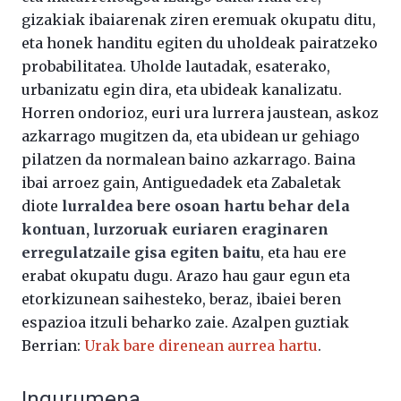
gizakiak ibaiarenak ziren eremuak okupatu ditu,
eta honek handitu egiten du uholdeak pairatzeko
probabilitatea. Uholde lautadak, esaterako,
urbanizatu egin dira, eta ubideak kanalizatu.
Horren ondorioz, euri ura lurrera jaustean, askoz
azkarrago mugitzen da, eta ubidean ur gehiago
pilatzen da normalean baino azkarrago. Baina
ibai arroez gain, Antiguedadek eta Zabaletak
diote
lurraldea bere osoan hartu behar dela
kontuan, lurzoruak euriaren eraginaren
erregulatzaile gisa egiten baitu
, eta hau ere
erabat okupatu dugu. Arazo hau gaur egun eta
etorkizunean saihesteko, beraz, ibaiei beren
espazioa itzuli beharko zaie. Azalpen guztiak
Berrian:
Urak bare direnean aurrea hartu
.
Ingurumena