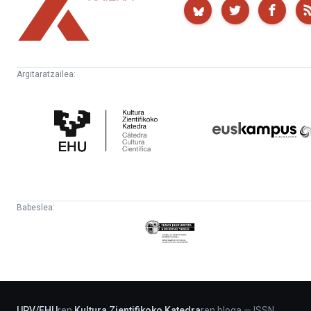
Argitaratzailea:
Kultura
Euskampus
Zientifikoko
Fundazioa
Katedra
Babeslea:
Eusko
Jaurlaritza
-
Lehendakaritza
UPV
/
EHU
ren
Kultura Zientifikoko Katedra
ren bloga
—
ISSN