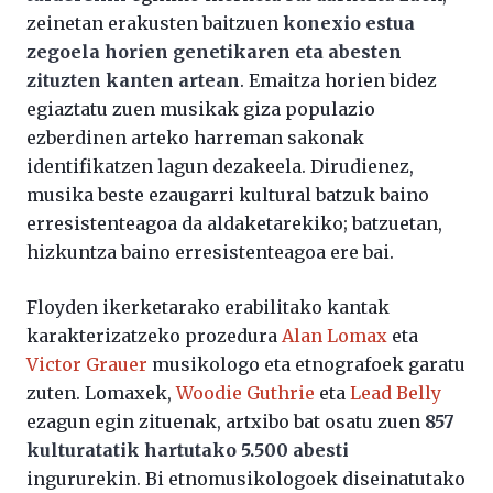
zeinetan erakusten baitzuen
konexio estua
zegoela horien genetikaren eta abesten
zituzten kanten artean
. Emaitza horien bidez
egiaztatu zuen musikak giza populazio
ezberdinen arteko harreman sakonak
identifikatzen lagun dezakeela. Dirudienez,
musika beste ezaugarri kultural batzuk baino
erresistenteagoa da aldaketarekiko; batzuetan,
hizkuntza baino erresistenteagoa ere bai.
Floyden ikerketarako erabilitako kantak
karakterizatzeko prozedura
Alan Lomax
eta
Victor Grauer
musikologo eta etnografoek garatu
zuten. Lomaxek,
Woodie Guthrie
eta
Lead Belly
ezagun egin zituenak, artxibo bat osatu zuen
857
kulturatatik hartutako 5.500 abesti
ingururekin. Bi etnomusikologoek diseinatutako