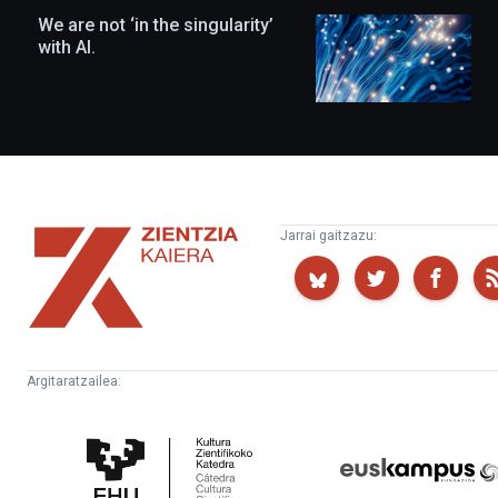
We are not ‘in the singularity’
with AI.
Zientzia
Jarrai gaitzazu:
Kaiera
Argitaratzailea:
Kultura
Euskampus
Zientifikoko
Fundazioa
Katedra