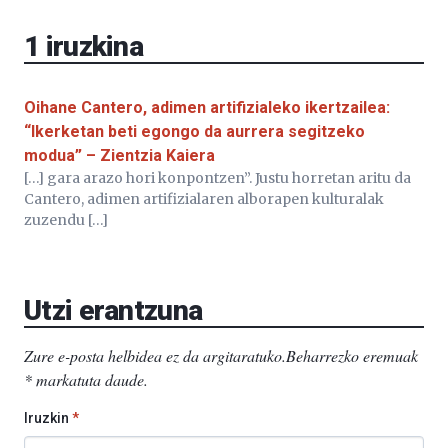
EHU…
1
iruzkina
Oihane Cantero, adimen artifizialeko ikertzailea:
“Ikerketan beti egongo da aurrera segitzeko
modua” – Zientzia Kaiera
[…] gara arazo hori konpontzen”. Justu horretan aritu da
Cantero, adimen artifizialaren alborapen kulturalak
zuzendu […]
Utzi erantzuna
Zure e-posta helbidea ez da argitaratuko.
Beharrezko eremuak
*
markatuta daude
.
Iruzkin
*