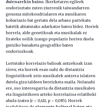
dutenarekin baino
. Ikerketaren egileek
ondorioztatu zuten ziurrenik taiwandarren
genoma mitokondrialaren eta musikaren
kobariazio bat gertatu dela arbaso partekatu
batetik abiatutako adarkatze baten bidez. Horiek
horrela, alde genetikoak eta musikalak ez
lirateke soilik izango populazio horien duela
gutxiko banaketa geografiko baten
ondoriozkoak.
Lortutako korrelazio balioak antzekoak izan
ziren; eta horrek esan nahi du distantzia
linguistikoek zein musikalek antzera islatzen
dutela giza taldeen bereizketa maila. Nolanahi
ere, oso interesgarria da distantzia musikalen
eta linguistikoen arteko korrelazioa erlatiboki
ahula izatea (r = 0,411; p = 0,085). Horrek
iradokitzen du
elementu kultural baten eta