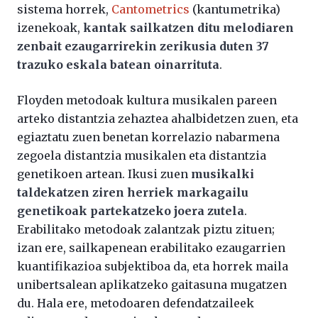
sistema horrek,
Cantometrics
(kantumetrika)
izenekoak,
kantak sailkatzen ditu melodiaren
zenbait ezaugarrirekin zerikusia duten 37
trazuko eskala batean oinarrituta
.
Floyden metodoak kultura musikalen pareen
arteko distantzia zehaztea ahalbidetzen zuen, eta
egiaztatu zuen benetan korrelazio nabarmena
zegoela distantzia musikalen eta distantzia
genetikoen artean. Ikusi zuen
musikalki
taldekatzen ziren herriek markagailu
genetikoak partekatzeko joera zutela
.
Erabilitako metodoak zalantzak piztu zituen;
izan ere, sailkapenean erabilitako ezaugarrien
kuantifikazioa subjektiboa da, eta horrek maila
unibertsalean aplikatzeko gaitasuna mugatzen
du. Hala ere, metodoaren defendatzaileek