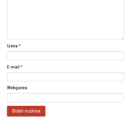
Izena
*
E-mail
*
Webgunea
Bidali iruzkina