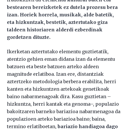
bestearen bereizketek ez dutela prozesu bera
izan. Horiek horrela, musikak, alde batetik,
eta hizkuntzak, bestetik, aztertutako giza
taldeen historiaren alderdi ezberdinak
gordetzen dituzte.
Ikerketan aztertutako elementu guztietatik,
atentzio gehien eman didana izan da elementu
batzuen eta beste batzuen arteko aldeen
magnitude erlatiboa. Izan ere, distantziak
aztertzeko metodologia berbera erabilita, herri
kanten eta hizkuntzen artekoak genetikoak
baino nabarmenagoak dira. Kasu guztietan –
hizkuntza, herri kantak eta genoma–, populazio
bakoitzaren barneko bariazioa nabarmenagoa da
populazioen arteko bariazioa baino; baina,
termino erlatiboetan,
bariazio handiagoa dago