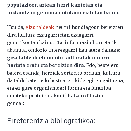
populazioen artean herri kantetan eta
hizkuntzan genoma mitokondrialetan baino
.
Hau da,
giza taldeak
neurri handiagoan bereizten
dira kultura ezaugarrietan ezaugarri
genetikoetan baino. Eta, informazio horretatik
abiatuta, ondorio interesgarri hau atera daiteke:
giza taldeak elementu kulturalak oinarri
hartuta eratu eta bereizten dira
. Edo, beste era
batera esanda, herriak sortzeko orduan, kultura
da talde baten edo bestearen kide egiten gaituena,
eta ez gure organismoari forma eta funtzioa
emateko proteinak kodifikatzen dituzten
geneak.
Erreferentzia bibliografikoa: