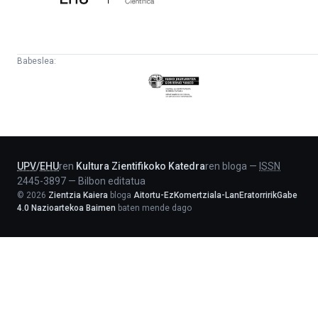
Babeslea:
Eusko
Jaurlaritza
-
Lehendakaritza
UPV
/
EHU
ren
Kultura Zientifikoko Katedra
ren bloga
—
ISSN
2445-3897
—
Bilbon editatua
©
2026
Zientzia Kaiera
bloga
Aitortu-EzKomertziala-LanEratorririkGabe
4.0 Nazioartekoa Baimen
baten mende dago