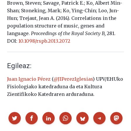
Brown, Steven; Savage, Patrick E.; Ko, Albert Min-
Shan; Stoneking, Mark; Ko, Ying-Chin; Loo, Jun-
Hun; Trejaut, Jean A. (2014). Correlations in the
population structure of music, genes and
language.
Proceedings of the Royal Society B,
281.
DOI:
10.1098/rspb.2013.2072
Egileaz:
Juan Ignacio Pérez
(
@JIPerezIglesias
) UPV/EHUko
Fisiologiako katedraduna da eta Kultura
Zientifikoko Katedraren arduraduna.
Partekatu