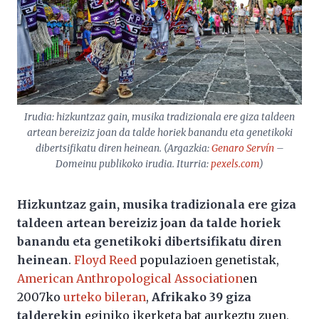
Irudia: hizkuntzaz gain, musika tradizionala ere giza taldeen
artean bereiziz joan da talde horiek banandu eta genetikoki
dibertsifikatu diren heinean. (Argazkia:
Genaro Servín
–
Domeinu publikoko irudia. Iturria:
pexels.com
)
Hizkuntzaz gain, musika tradizionala ere giza
taldeen artean bereiziz joan da talde horiek
banandu eta genetikoki dibertsifikatu diren
heinean
.
Floyd Reed
populazioen genetistak,
American Anthropological Association
en
2007ko
urteko bileran
,
Afrikako 39 giza
talderekin
eginiko ikerketa bat aurkeztu zuen,