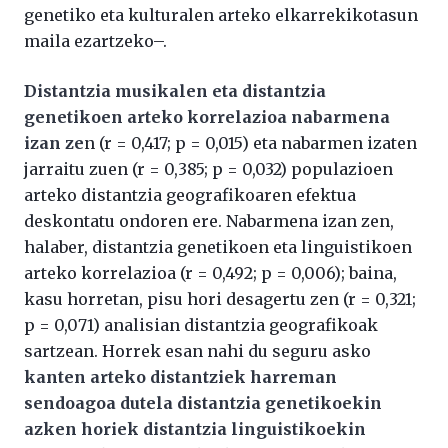
genetiko eta kulturalen arteko elkarrekikotasun
maila ezartzeko–.
Distantzia musikalen eta distantzia
genetikoen arteko korrelazioa nabarmena
izan ze
n (r = 0,417; p = 0,015) eta nabarmen izaten
jarraitu zuen (r = 0,385; p = 0,032) populazioen
arteko distantzia geografikoaren efektua
deskontatu ondoren ere. Nabarmena izan zen,
halaber, distantzia genetikoen eta linguistikoen
arteko korrelazioa (r = 0,492; p = 0,006); baina,
kasu horretan, pisu hori desagertu zen (r = 0,321;
p = 0,071) analisian distantzia geografikoak
sartzean. Horrek esan nahi du seguru asko
kanten arteko distantziek harreman
sendoagoa dutela distantzia genetikoekin
azken horiek distantzia linguistikoekin