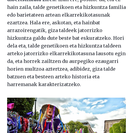
hain zaila, talde genetikoen eta hizkuntza familia
edo barietateen artean elkarrekikotasunak
ezartzea. Hala ere, askotan, eta hainbat
arrazoirengatik, giza taldeek jatorrizko
hizkuntza galdu dute beste bat eskuratzeko. Hori
dela eta, talde genetikoen eta hizkuntza taldeen
arteko jatorrizko elkarrekikotasuna lausotu egin
da, eta horrek zailtzen du aurpegiko ezaugarri
horien multzoa aztertzea, adibidez, giza talde
batzuen eta besteen arteko historia eta
harremanak karakterizatzeko.