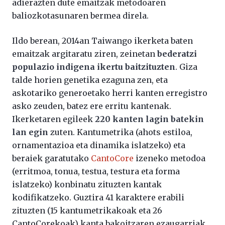
adierazten dute emaitzak metodoaren
baliozkotasunaren bermea direla.
Ildo berean, 2014an Taiwango ikerketa baten
emaitzak argitaratu ziren, zeinetan
bederatzi
populazio indigena ikertu baitzituzten
. Giza
talde horien genetika ezaguna zen, eta
askotariko generoetako herri kanten erregistro
asko zeuden, batez ere erritu kantenak.
Ikerketaren egileek
220 kanten lagin batekin
lan egin
zuten. Kantumetrika (ahots estiloa,
ornamentazioa eta dinamika islatzeko) eta
beraiek garatutako
CantoCore
izeneko metodoa
(erritmoa, tonua, testua, testura eta forma
islatzeko) konbinatu zituzten kantak
kodifikatzeko. Guztira 41 karaktere erabili
zituzten (15 kantumetrikakoak eta 26
CantoCorekoak) kanta bakoitzaren ezaugarriak