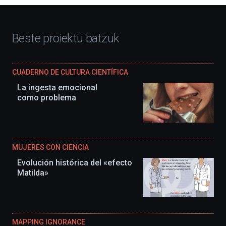
Beste proiektu batzuk
CUADERNO DE CULTURA CIENTÍFICA
La ingesta emocional
como problema
MUJERES CON CIENCIA
Evolución histórica del «efecto
Matilda»
MAPPING IGNORANCE