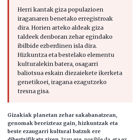
Herri kantak giza populazioen
iraganaren benetako erregistroak
dira. Horien arteko aldeak giza
taldeek denboran zehar egindako
ibilbide ezberdinen isla dira.
Hizkuntza eta bestelako elementu
kulturalekin batera, osagarri
baliotsua eskain diezaiekete ikerketa
genetikoei, iragana ezagutzeko
tresna gisa.
Gizakiak planetan zehar sakabanatzean,
genomak bereizteaz gain, hizkuntzak eta
beste ezaugarri kultural batzuk ere
dibertsifikatu ziren
. Izan ere, posible da, eta ez