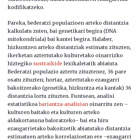
kodifikatzeko.
Pareka, bederatzi populazioen arteko distantzia
kalkulatu zuten, bai genetikari begira (DNA
mitokondriala) bai kantei begira. Halaber,
hizkuntzen arteko distantziak estimatu zituzten,
ikerketan aztertutako kulturetako oinarrizko
hiztegiko
sustraikide
lexikaletatik abiatuta.
Bederatzi populazio aztertu zituztenez, 36 pare
osatu zituzten; hortaz, aztertutako ezaugarri
bakoitzerako (genetika, hizkuntza eta kantak) 36
distantzia lortu zituzten. Funtsean, analisi
estatistikoa
bariantza-analisian
oinarritu zen –
kulturen baitako eta kulturen arteko
aldakortasuna baloratzeko– bai eta hiru
ezaugarrietako bakoitzetik abiatutako distantzia
estimatuen arteko korrelazioetan ere –ezaugarri