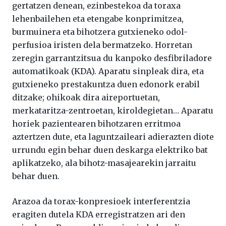
gertatzen denean, ezinbestekoa da toraxa
lehenbailehen eta etengabe konprimitzea,
burmuinera eta bihotzera gutxieneko odol-
perfusioa iristen dela bermatzeko. Horretan
zeregin garrantzitsua du kanpoko desfibriladore
automatikoak (KDA). Aparatu sinpleak dira, eta
gutxieneko prestakuntza duen edonork erabil
ditzake; ohikoak dira aireportuetan,
merkataritza-zentroetan, kiroldegietan… Aparatu
horiek pazientearen bihotzaren erritmoa
aztertzen dute, eta laguntzaileari adierazten diote
urrundu egin behar duen deskarga elektriko bat
aplikatzeko, ala bihotz-masajearekin jarraitu
behar duen.
Arazoa da torax-konpresioek interferentzia
eragiten dutela KDA erregistratzen ari den