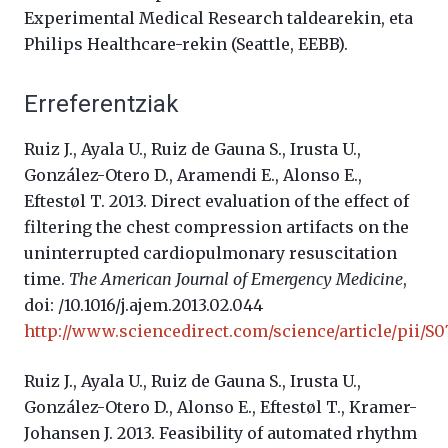
Experimental Medical Research taldearekin, eta
Philips Healthcare-rekin (Seattle, EEBB).
Erreferentziak
Ruiz J., Ayala U., Ruiz de Gauna S., Irusta U.,
González-­Otero D., Aramendi E., Alonso E.,
Eftestøl T. 2013. Direct evaluation of the effect of
filtering the chest compression artifacts on the
uninterrupted cardiopulmonary resuscitation
time.
The
American Journal of Emergency Medicine
,
doi: /10.1016/j.ajem.2013.02.044
http://www.sciencedirect.com/science/article/pii/S
Ruiz J., Ayala U., Ruiz de Gauna S., Irusta U.,
González-­Otero D., Alonso E., Eftestøl T., Kramer-
Johansen J. 2013. Feasibility of automated rhythm