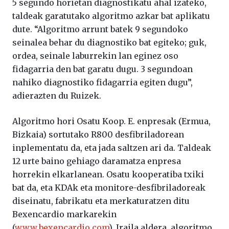
5 segundo horietan diagnostikatu ahal izateko,
taldeak garatutako algoritmo azkar bat aplikatu
dute. “Algoritmo arrunt batek 9 segundoko
seinalea behar du diagnostiko bat egiteko; guk,
ordea, seinale laburrekin lan eginez oso
fidagarria den bat garatu dugu. 3 segundoan
nahiko diagnostiko fidagarria egiten dugu”,
adierazten du Ruizek.
Algoritmo hori Osatu Koop. E. enpresak (Ermua,
Bizkaia) sortutako R800 desfibriladorean
inplementatu da, eta jada saltzen ari da. Taldeak
12 urte baino gehiago daramatza enpresa
horrekin elkarlanean. Osatu kooperatiba txiki
bat da, eta KDAk eta monitore-desfibriladoreak
diseinatu, fabrikatu eta merkaturatzen ditu
Bexencardio markarekin
(
www.bexencardio.com
). Iraila aldera, algoritmo