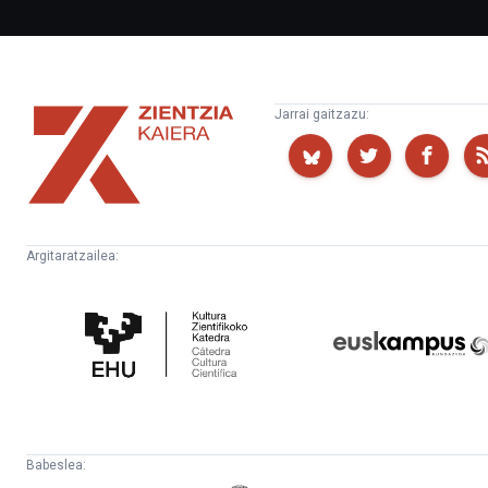
Zientzia
Jarrai gaitzazu:
Kaiera
Argitaratzailea:
Kultura
Euskampus
Zientifikoko
Fundazioa
Katedra
Babeslea: