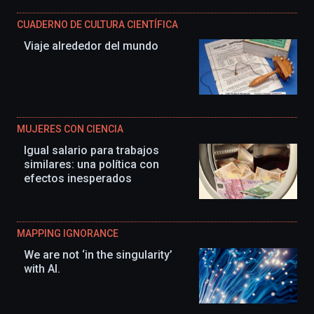
CUADERNO DE CULTURA CIENTÍFICA
Viaje alrededor del mundo
MUJERES CON CIENCIA
Igual salario para trabajos
similares: una política con
efectos inesperados
MAPPING IGNORANCE
We are not ‘in the singularity’
with AI.