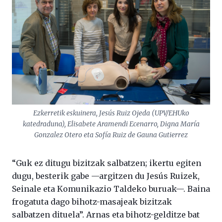
Ezkerretik eskuinera, Jesús Ruiz Ojeda (UPV/EHUko
katedraduna), Elisabete Aramendi Ecenarro, Digna María
Gonzalez Otero eta Sofía Ruiz de Gauna Gutierrez
“Guk ez ditugu bizitzak salbatzen; ikertu egiten
dugu, besterik gabe —argitzen du Jesús Ruizek,
Seinale eta Komunikazio Taldeko buruak—. Baina
frogatuta dago bihotz-masajeak bizitzak
salbatzen dituela”. Arnas eta bihotz-gelditze bat