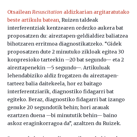
Otsailean
Resuscitation
aldizkarian argitaratutako
beste artikulu batean
, Ruizen taldeak
interferentziak kentzearen ordezko aukera bat
proposatzen du: aireztapen-geldialdiez baliatzea
bihotzaren erritmoa diagnostikatzeko. “Gidek
proposatzen dute 2 minutuko zikloak egitea 30
konpresioko tarteekin —20 bat segundo— eta 2
aireztapenekin —5 segundo—. Artikuluak
lehendabiziko aldiz frogatzen du aireztapen-
tarteez balia daitekeela, hor ez baitago
interferentziarik, diagnostiko fidagarri bat
egiteko. Beraz, diagnostiko fidagarri bat izango
genuke 20 segundotik behin; hori arauak
ezartzen duena —bi minututik behin— baino
askoz eraginkorragoa da”, azaltzen du Ruizek.