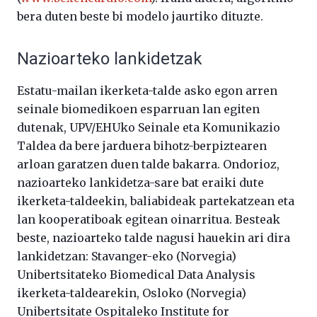
bera duten beste bi modelo jaurtiko dituzte.
Nazioarteko lankidetzak
Estatu-mailan ikerketa-talde asko egon arren
seinale biomedikoen esparruan lan egiten
dutenak, UPV/EHUko Seinale eta Komunikazio
Taldea da bere jarduera bihotz-berpiztearen
arloan garatzen duen talde bakarra. Ondorioz,
nazioarteko lankidetza-sare bat eraiki dute
ikerketa-taldeekin, baliabideak partekatzean eta
lan kooperatiboak egitean oinarritua. Besteak
beste, nazioarteko talde nagusi hauekin ari dira
lankidetzan: Stavanger-eko (Norvegia)
Unibertsitateko Biomedical Data Analysis
ikerketa-taldearekin, Osloko (Norvegia)
Unibertsitate Ospitaleko Institute for