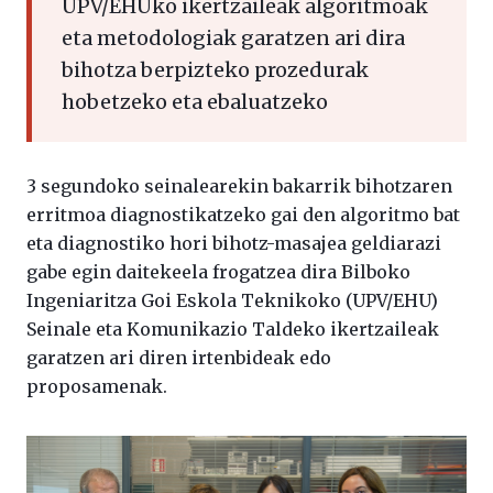
UPV/EHUko ikertzaileak algoritmoak
eta metodologiak garatzen ari dira
bihotza berpizteko prozedurak
hobetzeko eta ebaluatzeko
3 segundoko seinalearekin bakarrik bihotzaren
erritmoa diagnostikatzeko gai den algoritmo bat
eta diagnostiko hori bihotz-masajea geldiarazi
gabe egin daitekeela frogatzea dira Bilboko
Ingeniaritza Goi Eskola Teknikoko (UPV/EHU)
Seinale eta Komunikazio Taldeko ikertzaileak
garatzen ari diren irtenbideak edo
proposamenak.