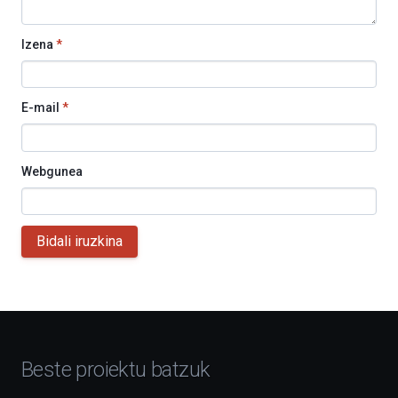
Izena
*
E-mail
*
Webgunea
Bidali iruzkina
Beste proiektu batzuk