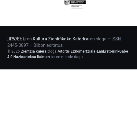
Eusko
Jaurlaritza
-
Lehendakaritza
UPV
/
EHU
ren
Kultura Zientifikoko Katedra
ren bloga
—
ISSN
2445-3897
—
Bilbon editatua
©
2026
Zientzia Kaiera
bloga
Aitortu-EzKomertziala-LanEratorririkGabe
4.0 Nazioartekoa Baimen
baten mende dago