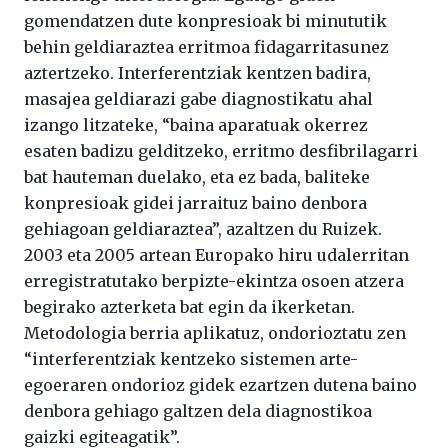
gomendatzen dute konpresioak bi minututik
behin geldiaraztea erritmoa fidagarritasunez
aztertzeko. Interferentziak kentzen badira,
masajea geldiarazi gabe diagnostikatu ahal
izango litzateke, “baina aparatuak okerrez
esaten badizu gelditzeko, erritmo desfibrilagarri
bat hauteman duelako, eta ez bada, baliteke
konpresioak gidei jarraituz baino denbora
gehiagoan geldiaraztea”, azaltzen du Ruizek.
2003 eta 2005 artean Europako hiru udalerritan
erregistratutako berpizte-ekintza osoen atzera
begirako azterketa bat egin da ikerketan.
Metodologia berria aplikatuz, ondorioztatu zen
“interferentziak kentzeko sistemen arte-
egoeraren ondorioz gidek ezartzen dutena baino
denbora gehiago galtzen dela diagnostikoa
gaizki egiteagatik”.