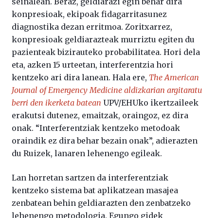
seinalean. Beraz, geldiarazi egin behar dira
konpresioak, ekipoak fidagarritasunez
diagnostika dezan erritmoa. Zoritxarrez,
konpresioak geldiarazteak murriztu egiten du
pazienteak bizirauteko probabilitatea. Hori dela
eta, azken 15 urteetan, interferentzia hori
kentzeko ari dira lanean. Hala ere,
The American
Journal of Emergency Medicine aldizkarian argitaratu
berri den ikerketa batean
UPV/EHUko ikertzaileek
erakutsi dutenez, emaitzak, oraingoz, ez dira
onak. “Interferentziak kentzeko metodoak
oraindik ez dira behar bezain onak”, adierazten
du Ruizek, lanaren lehenengo egileak.
Lan horretan sartzen da interferentziak
kentzeko sistema bat aplikatzean masajea
zenbatean behin geldiarazten den zenbatzeko
lehenengo metodologia. Egungo gidek