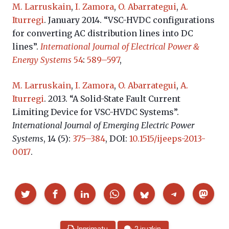
M. Larruskain
,
I. Zamora
,
O. Abarrategui
,
A.
Iturregi
. January 2014. “VSC-HVDC configurations
for converting AC distribution lines into DC
lines”.
International Journal of Electrical Power &
Energy Systems
54
:
589–597
,
M. Larruskain
,
I. Zamora
,
O. Abarrategui
,
A.
Iturregi
. 2013. “A Solid-State Fault Current
Limiting Device for VSC-HVDC Systems”.
International Journal of Emerging Electric Power
Systems
, 14 (5):
375–384
, DOI:
10.1515/ijeeps-2013-
0017
.
Partekatu
Inprimatu
2 iruzkin