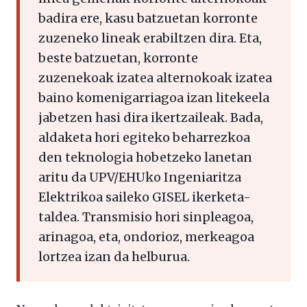
badira ere, kasu batzuetan korronte
zuzeneko lineak erabiltzen dira. Eta,
beste batzuetan, korronte
zuzenekoak izatea alternokoak izatea
baino komenigarriagoa izan litekeela
jabetzen hasi dira ikertzaileak. Bada,
aldaketa hori egiteko beharrezkoa
den teknologia hobetzeko lanetan
aritu da UPV/EHUko Ingeniaritza
Elektrikoa saileko GISEL ikerketa-
taldea. Transmisio hori sinpleagoa,
arinagoa, eta, ondorioz, merkeagoa
lortzea izan da helburua.