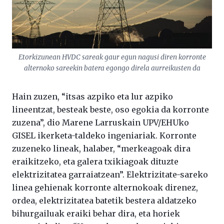
Etorkizunean HVDC sareak gaur egun nagusi diren korronte
alternoko sareekin batera egongo direla aurreikusten da
Hain zuzen, “itsas azpiko eta lur azpiko
lineentzat, besteak beste, oso egokia da korronte
zuzena”, dio Marene Larruskain UPV/EHUko
GISEL ikerketa-taldeko ingeniariak. Korronte
zuzeneko lineak, halaber, “merkeagoak dira
eraikitzeko, eta galera txikiagoak dituzte
elektrizitatea garraiatzean”. Elektrizitate-sareko
linea gehienak korronte alternokoak direnez,
ordea, elektrizitatea batetik bestera aldatzeko
bihurgailuak eraiki behar dira, eta horiek