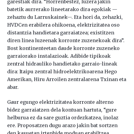
garestiak dira. “Horrenbestez, luzera jakin
batetik aurrerako lineetarako dira egokiak —
zehaztu du Larruskainek—. Eta hori da, zehazki,
HVDCen erabilera ohikoena, elektrizitatea oso
distantzia handietara garraiatzea; existitzen
diren linea luzeenak korronte zuzenekoak dira”.
Bost kontinenteetan daude korronte zuzeneko
garraiorako instalazioak. Adibide tipikoak
zentral hidrauliko handietako garraio-lineak
dira: Itaipu zentral hidroelektrikoarena Hego
Amerikan, Hiru Arroilen zentralarena Txinan eta
abar.
Gaur egungo elektrizitatea korronte alterno
bidez garraiatzen dela kontuan hartuta, “gure
helburua ez da sare guztia ordezkatzea, inolaz
ere. Proposatzen dugu arazo jakin bat sortzen
den kasuetan irtenbide moduan erabiltzea