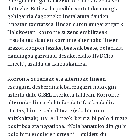
energia hori garraiatzeko orduan arazoak sor
daitezke. Beti ez da posible sortutako energia
gehigarria dagoeneko instalatuta dauden
lineatan txertatzea, lineen euren mugarengatik.
Halakoetan, korronte zuzena erabiltzeak
instalatuta dauden korronte alternoko lineen
arazoa konpon lezake, besteak beste, potentzia
handiagoa garraiatu dezaketelako HVDCko
lineek”, azaldu du Larruskainek.
Korronte zuzeneko eta alternoko lineen
ezaugarri desberdinak bateragarri nola egin
aztertu dute GISEL ikerketa-taldean. Korronte
alternoko linea elektrikoak trifasikoak dira.
Hortaz, hiru eroale dituzte (edo hiruren
anizkoitzak). HVDC lineek, berriz, bi polo dituzte,
positiboa eta negatiboa. “Nola banatuko ditugu bi
polo hiru eroaleren artean? —galdetu du