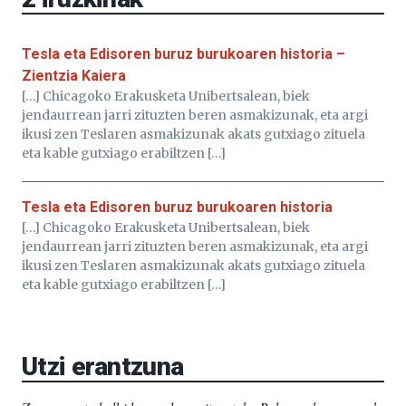
Tesla eta Edisoren buruz burukoaren historia –
Zientzia Kaiera
[…] Chicagoko Erakusketa Unibertsalean, biek
jendaurrean jarri zituzten beren asmakizunak, eta argi
ikusi zen Teslaren asmakizunak akats gutxiago zituela
eta kable gutxiago erabiltzen […]
Tesla eta Edisoren buruz burukoaren historia
[…] Chicagoko Erakusketa Unibertsalean, biek
jendaurrean jarri zituzten beren asmakizunak, eta argi
ikusi zen Teslaren asmakizunak akats gutxiago zituela
eta kable gutxiago erabiltzen […]
Utzi erantzuna