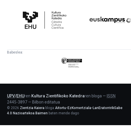
Kultura
Euskampus
Zientifikoko
Fundazioa
Katedra
Babeslea:
Eusko
Jaurlaritza
-
Lehendakaritza
UPV
/
EHU
ren
Kultura Zientifikoko Katedra
ren bloga
—
ISSN
2445-3897
—
Bilbon editatua
©
2026
Zientzia Kaiera
bloga
Aitortu-EzKomertziala-LanEratorririkGabe
4.0 Nazioartekoa Baimen
baten mende dago