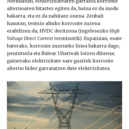
Normalean, elektrizitatearen garraioa korronte
alternoaren bitartez egiten da, baina ez da modu
bakarra, eta ez da nahitaez onena. Zenbait
kasutan, tentsio altuko korronte zuzena
erabiltzen da, HVDC deritzona (ingelesezko
High
Voltage Direct Current
terminotik). Espainian, esate
baterako, korronte zuzeneko linea bakarra dago,
penintsula eta Balear Uharteak lotzen dituena;
gainerako elektrizitate-sare guztiek korronte
alterno bidez garraiatzen dute elektrizitatea.