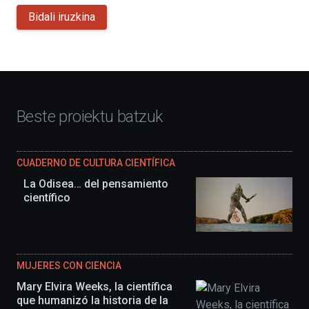
Bidali iruzkina
Beste proiektu batzuk
CUADERNO DE CULTURA CIENTÍFICA
La Odisea… del pensamiento
científico
MUJERES CON CIENCIA
Mary Elvira Weeks, la científica
que humanizó la historia de la