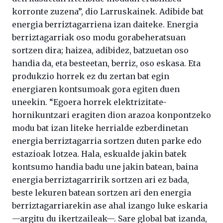
korronte zuzena”, dio Larruskainek. Adibide bat
energia berriztagarriena izan daiteke. Energia
berriztagarriak oso modu gorabeheratsuan
sortzen dira; haizea, adibidez, batzuetan oso
handia da, eta besteetan, berriz, oso eskasa. Eta
produkzio horrek ez du zertan bat egin
energiaren kontsumoak gora egiten duen
uneekin. “Egoera horrek elektrizitate-
hornikuntzari eragiten dion arazoa konpontzeko
modu bat izan liteke herrialde ezberdinetan
energia berriztagarria sortzen duten parke edo
estazioak lotzea. Hala, eskualde jakin batek
kontsumo handia badu une jakin batean, baina
energia berriztagarririk sortzen ari ez bada,
beste lekuren batean sortzen ari den energia
berriztagarriarekin ase ahal izango luke eskaria
—argitu du ikertzaileak—. Sare global bat izanda,