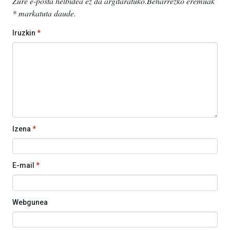
Zure e-posta helbidea ez da argitaratuko.
Beharrezko eremuak
*
markatuta daude
.
Iruzkin
*
Izena
*
E-mail
*
Webgunea