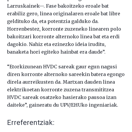
Larruskainek—. Fase bakoitzeko eroale bat
erabiliz gero, linea originalaren eroale bat libre
geldituko da, eta potentzia galduko da.
Horrenbestez, korronte zuzeneko linearen polo
bakoitzari korronte alternoko linea bat eta erdi
dagokio. Nahiz eta ezinezko ideia iruditu,
banaketa hori egiteko hainbat era daude”.
“Etorkizunean HVDC sareak gaur egun nagusi
diren korronte alternoko sareekin batera egongo
direla aurreikusten da. Martxan dauden linea
elektrikoetan korronte zuzena transmititzea
HVDC sareak osatzeko hasierako pausoa izan
daiteke”, gaineratu du UPV/EHUko ingeniariak.
Erreferentziak: