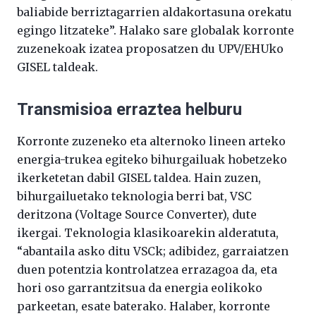
baliabide berriztagarrien aldakortasuna orekatu
egingo litzateke”. Halako sare globalak korronte
zuzenekoak izatea proposatzen du UPV/EHUko
GISEL taldeak.
Transmisioa erraztea helburu
Korronte zuzeneko eta alternoko lineen arteko
energia-trukea egiteko bihurgailuak hobetzeko
ikerketetan dabil GISEL taldea. Hain zuzen,
bihurgailuetako teknologia berri bat, VSC
deritzona (Voltage Source Converter), dute
ikergai. Teknologia klasikoarekin alderatuta,
“abantaila asko ditu VSCk; adibidez, garraiatzen
duen potentzia kontrolatzea errazagoa da, eta
hori oso garrantzitsua da energia eolikoko
parkeetan, esate baterako. Halaber, korronte