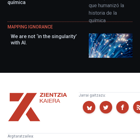
química
MAPPING IGNORANCE
We are not ‘in the singularity’
with AI.
Zientzia
Jarrai gaitzazu:
Kaiera
Argitaratzailea: