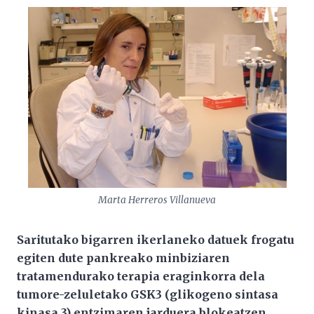
Marta Herreros Villanueva
Saritutako bigarren ikerlaneko datuek frogatu
egiten dute pankreako minbiziaren
tratamendurako terapia eraginkorra dela
tumore-zeluletako GSK3 (glikogeno sintasa
kinasa 3) entzimaren jarduera blokeatzen