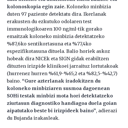
kolonoskopia egin zaie.
Koloneko minbizia
duten 97 paziente detektatu dira. Ikerlanak
erakusten du ezkutuko odolaren test
immunologikoaren 100 ng/ml-tik gorako
emaitzak koloneko minbizia detektatzeko
%87,6ko sentikortasuna eta %77,4ko
espezifikotasuna dituela. Balio horiek askoz
hobeak dira NICEk eta SIGN gidak erabiltzen
dituzten irizpide klinikoei jarraituz lortutakoak
(hurrenez hurren %61,9-%65,2 eta %82,5-%42,7)
baino.
“Gure azterlanak iradokitzen du
koloneko minbiziaren susmoa dagoenean
SOHi testak minbizi mota hori detektatzeko
ziurtasun diagnostiko handiagoa duela goian
aipatutako beste bi irizpideek baino”
, adierazi
du Bujanda irakasleak.