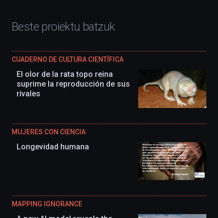
Beste proiektu batzuk
CUADERNO DE CULTURA CIENTÍFICA
El olor de la rata topo reina
suprime la reproducción de sus
rivales
MUJERES CON CIENCIA
Longevidad humana
MAPPING IGNORANCE