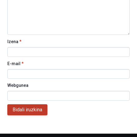
Izena
*
E-mail
*
Webgunea
Bidali iruzkina