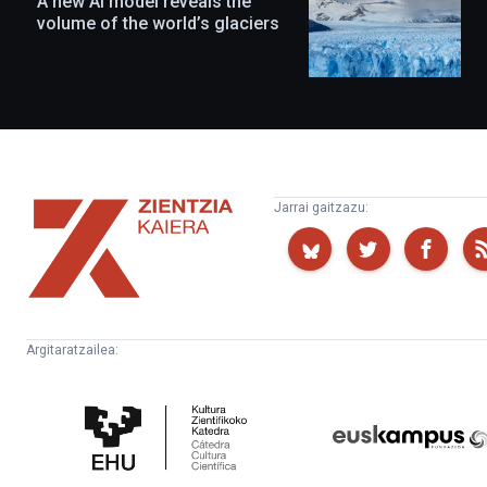
A new AI model reveals the
volume of the world’s glaciers
Zientzia
Jarrai gaitzazu:
Kaiera
Argitaratzailea:
Kultura
Euskampus
Zientifikoko
Fundazioa
Katedra