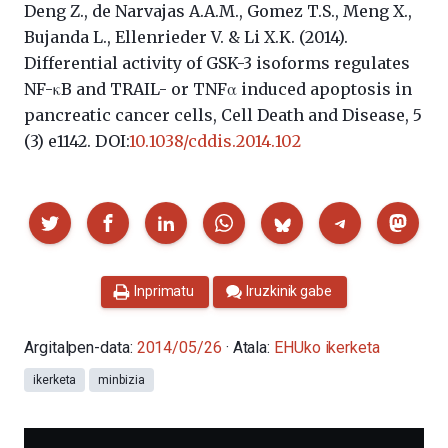
Deng Z., de Narvajas A.A.M., Gomez T.S., Meng X.,
Bujanda L., Ellenrieder V. & Li X.K. (2014).
Differential activity of GSK-3 isoforms regulates
NF-κB and TRAIL- or TNFα induced apoptosis in
pancreatic cancer cells, Cell Death and Disease, 5
(3) e1142. DOI:
10.1038/cddis.2014.102
Partekatu
Inprimatu
Iruzkinik gabe
Argitalpen-data:
2014/05/26
· Atala:
EHUko ikerketa
ikerketa
minbizia