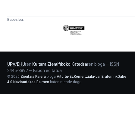
Babeslea:
Eusko
Jaurlaritza
-
Lehendakaritza
UPV
/
EHU
ren
Kultura Zientifikoko Katedra
ren bloga
—
ISSN
2445-3897
—
Bilbon editatua
©
2026
Zientzia Kaiera
bloga
Aitortu-EzKomertziala-LanEratorririkGabe
4.0 Nazioartekoa Baimen
baten mende dago