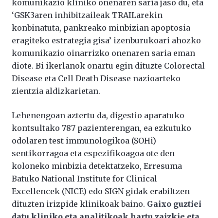
komunikazio kliniko onenaren saria jaso du, eta
‘GSK3aren inhibitzaileak TRAILarekin
konbinatuta, pankreako minbizian apoptosia
eragiteko estrategia gisa’ izenburukoari ahozko
komunikazio oinarrizko onenaren saria eman
diote. Bi ikerlanok onartu egin dituzte Colorectal
Disease eta Cell Death Disease nazioarteko
zientzia aldizkarietan.
Lehenengoan aztertu da, digestio aparatuko
kontsultako 787 pazienterengan, ea ezkutuko
odolaren test immunologikoa (SOHi)
sentikorragoa eta espezifikoagoa ote den
koloneko minbizia detektatzeko, Erresuma
Batuko National Institute for Clinical
Excellencek (NICE) edo SIGN gidak erabiltzen
dituzten irizpide klinikoak baino.
Gaixo guztiei
datu kliniko eta analitikoak hartu zaizkie eta