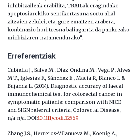
inhibitzaileak erabilita, TRAILak eragindako
apoptosiarekiko sentikortasuna sortu ahal
zitzaien zelulei, eta, gure emaitzen arabera,
konbinazio hori tresna baliagarria da pankreako
minbiziaren tratamendurako”.
Erreferentziak
Cubiella J., Salve M., Díaz-Ondina M., Vega P., Alves
M.T., Iglesias F., Sánchez E., Macía P., Blanco I. &
Bujanda L. (2014). Diagnostic accuracy of faecal
immunochemical test for colorectal cancer in
symptomatic patients: comparison with NICE
and SIGN referral criteria, Colorectal Disease,
n/a-n/a. DOI:
10.1111/codi.12569
Zhang J.S., Herreros-Vilanueva M., Koenig A.,