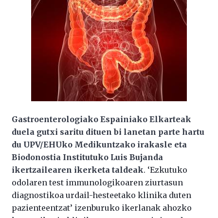
Gastroenterologiako Espainiako Elkarteak
duela gutxi saritu dituen bi lanetan parte hartu
du UPV/EHUko Medikuntzako irakasle eta
Biodonostia Institutuko Luis Bujanda
ikertzailearen ikerketa taldeak
. ‘Ezkutuko
odolaren test immunologikoaren ziurtasun
diagnostikoa urdail-hesteetako klinika duten
pazienteentzat’ izenburuko ikerlanak ahozko