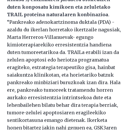
duten konposatu kimikoen eta zeluletako
TRAIL proteina naturalaren konbinazioa
.
“Pankreako adenokartzinoma duktala (PDA) -
azaldu du ikerlan horretako ikertzaile nagusiak,
Marta Herreros-Villanuevak- egungo
kimioterapiarekiko erresistentzia handiena
duten tumoreetarikoa da. TRAILa erabili izan da
zelulen apoptosi edo heriotza programatua
eragiteko, estrategia terapeutiko gisa, hainbat
saiakuntza klinikotan, eta horietariko batzuk
pankreako minbiziari buruzkoak izan dira. Hala
ere, pankreako tumoreek tratamendu horren
aurkako erresistentzia intrintsekoa dute eta
lehenbailehen bilatu behar dira terapia berriak,
tumore-zelulei apoptosiaren eragileekiko
sentikortasuna emango dietenak. Ikerketa
honen bitartez jakin nahi genuen ea, GSK3aren