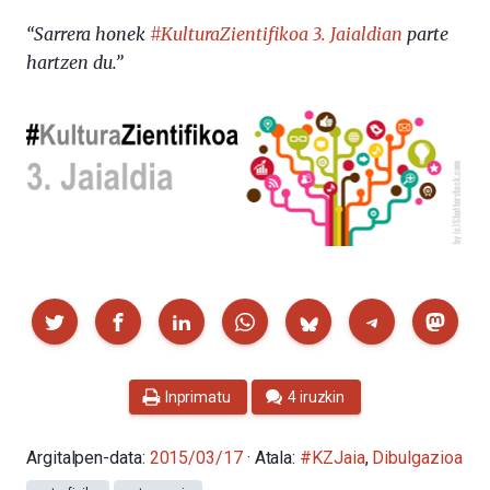
“Sarrera honek
#KulturaZientifikoa 3. Jaialdian
parte
hartzen du.”
Partekatu
Inprimatu
4 iruzkin
Argitalpen-data:
2015/03/17
· Atala:
#KZJaia
,
Dibulgazioa