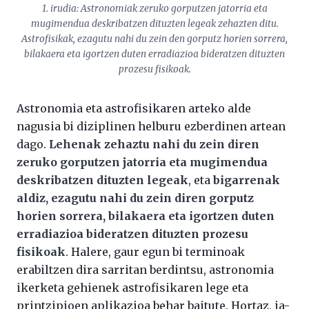
1. irudia: Astronomiak zeruko gorputzen jatorria eta
mugimendua deskribatzen dituzten legeak zehazten ditu.
Astrofisikak, ezagutu nahi du zein den gorputz horien sorrera,
bilakaera eta igortzen duten erradiazioa bideratzen dituzten
prozesu fisikoak.
Astronomia eta astrofisikaren arteko alde
nagusia bi diziplinen helburu ezberdinen artean
dago.
Lehenak zehaztu nahi du zein diren
zeruko gorputzen jatorria eta mugimendua
deskribatzen dituzten legeak
, eta
bigarrenak
aldiz, ezagutu nahi du zein diren gorputz
horien sorrera, bilakaera eta igortzen duten
erradiazioa bideratzen dituzten prozesu
fisikoak
. Halere, gaur egun bi terminoak
erabiltzen dira sarritan berdintsu, astronomia
ikerketa gehienek astrofisikaren lege eta
printzipioen aplikazioa behar baitute. Hortaz, ia-