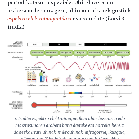
periodikotasun espaziala. Uhin-luzeraren
arabera ordenatuz gero, uhin mota hauek guztiek
espektro elektromagnetikoa
osatzen dute (ikusi 3.
irudia).
3. irudia: Espektro elektromagnetikoa uhin-luzeraren edo
maiztasunaren arabera bana daiteke eta horrela, bereiz
daitezke irrati-uhinak, mikrouhinak, infragorria, ikusgaia,