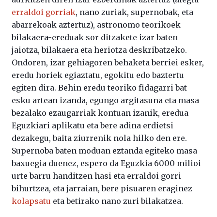
erraldoi gorriak
, nano zuriak, supernobak, eta
abarrekoak aztertuz), astronomo teorikoek
bilakaera-ereduak sor ditzakete izar baten
jaiotza, bilakaera eta heriotza deskribatzeko.
Ondoren, izar gehiagoren behaketa berriei esker,
eredu horiek egiaztatu, egokitu edo baztertu
egiten dira. Behin eredu teoriko fidagarri bat
esku artean izanda, egungo argitasuna eta masa
bezalako ezaugarriak kontuan izanik, eredua
Eguzkiari aplikatu eta bere adina erdietsi
dezakegu, baita ziurrenik nola hilko den ere.
Supernoba baten moduan eztanda egiteko masa
baxuegia duenez, espero da Eguzkia 6000 milioi
urte barru handitzen hasi eta erraldoi gorri
bihurtzea, eta jarraian, bere pisuaren eraginez
kolapsatu
eta betirako nano zuri bilakatzea.