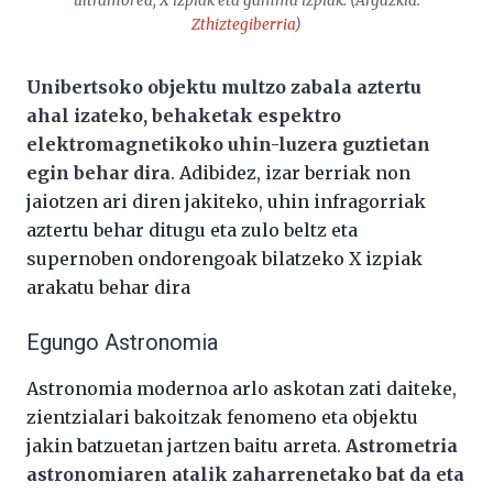
ultramorea, X izpiak eta gamma izpiak. (Argazkia:
Zthiztegiberria
)
Unibertsoko objektu multzo zabala aztertu
ahal izateko, behaketak espektro
elektromagnetikoko uhin-luzera guztietan
egin behar dira
. Adibidez, izar berriak non
jaiotzen ari diren jakiteko, uhin infragorriak
aztertu behar ditugu eta zulo beltz eta
supernoben ondorengoak bilatzeko X izpiak
arakatu behar dira
Egungo Astronomia
Astronomia modernoa arlo askotan zati daiteke,
zientzialari bakoitzak fenomeno eta objektu
jakin batzuetan jartzen baitu arreta.
Astrometria
astronomiaren atalik zaharrenetako bat da eta