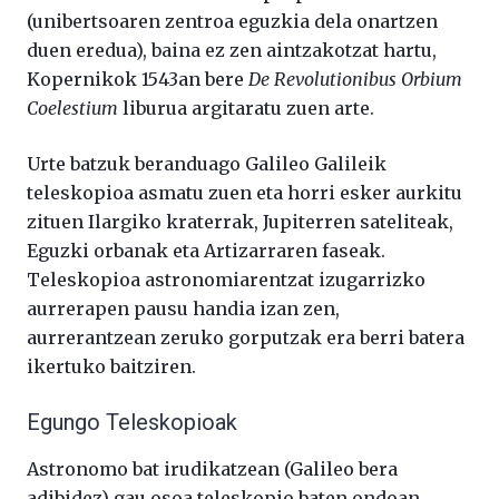
(unibertsoaren zentroa eguzkia dela onartzen
duen eredua), baina ez zen aintzakotzat hartu,
Kopernikok 1543an bere
De Revolutionibus Orbium
Coelestium
liburua argitaratu zuen arte.
Urte batzuk beranduago Galileo Galileik
teleskopioa asmatu zuen eta horri esker aurkitu
zituen Ilargiko kraterrak, Jupiterren sateliteak,
Eguzki orbanak eta Artizarraren faseak.
Teleskopioa astronomiarentzat izugarrizko
aurrerapen pausu handia izan zen,
aurrerantzean zeruko gorputzak era berri batera
ikertuko baitziren.
Egungo Teleskopioak
Astronomo bat irudikatzean (Galileo bera
adibidez) gau osoa teleskopio baten ondoan