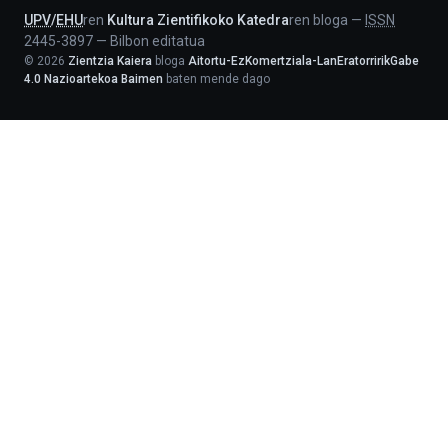
UPV
/
EHU
ren
Kultura Zientifikoko Katedra
ren bloga
—
ISSN
2445-3897
—
Bilbon editatua
©
2026
Zientzia Kaiera
bloga
Aitortu-EzKomertziala-LanEratorririkGabe
4.0 Nazioartekoa Baimen
baten mende dago