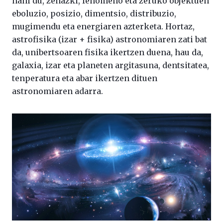
nahi du, zehazki, fenomeno eta zeruko objektuen
eboluzio, posizio, dimentsio, distribuzio,
mugimendu eta energiaren azterketa. Hortaz,
astrofisika (izar + fisika) astronomiaren zati bat
da, unibertsoaren fisika ikertzen duena, hau da,
galaxia, izar eta planeten argitasuna, dentsitatea,
tenperatura eta abar ikertzen dituen
astronomiaren adarra.