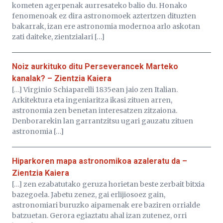
kometen agerpenak aurresateko balio du. Honako
fenomenoak ez dira astronomoek aztertzen dituzten
bakarrak, izan ere astronomia modernoa arlo askotan
zati daiteke, zientzialari […]
Noiz aurkituko ditu Perseverancek Marteko
kanalak? – Zientzia Kaiera
[…] Virginio Schiaparelli 1835ean jaio zen Italian.
Arkitektura eta ingeniaritza ikasi zituen arren,
astronomia zen benetan interesatzen zitzaiona.
Denborarekin lan garrantzitsu ugari gauzatu zituen
astronomia […]
Hiparkoren mapa astronomikoa azaleratu da –
Zientzia Kaiera
[…] zen ezabatutako geruza horietan beste zerbait bitxia
bazegoela. Jabetu zenez, gai erlijiosoez gain,
astronomiari buruzko aipamenak ere baziren orrialde
batzuetan. Gerora egiaztatu ahal izan zutenez, orri