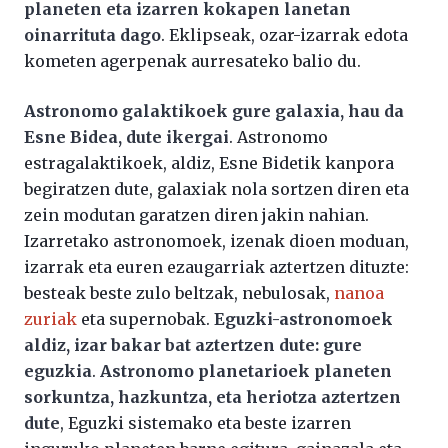
planeten eta izarren kokapen lanetan
oinarrituta dago
. Eklipseak, ozar-izarrak edota
kometen agerpenak aurresateko balio du.
Astronomo galaktikoek gure galaxia, hau da
Esne Bidea, dute ikergai
. Astronomo
estragalaktikoek, aldiz, Esne Bidetik kanpora
begiratzen dute, galaxiak nola sortzen diren eta
zein modutan garatzen diren jakin nahian.
Izarretako astronomoek, izenak dioen moduan,
izarrak eta euren ezaugarriak aztertzen dituzte:
besteak beste zulo beltzak, nebulosak,
nanoa
zuriak
eta supernobak.
Eguzki-astronomoek
aldiz, izar bakar bat aztertzen dute: gure
eguzkia
.
Astronomo planetarioek planeten
sorkuntza, hazkuntza, eta heriotza aztertzen
dute
, Eguzki sistemako eta beste izarren