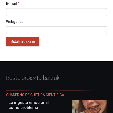
E-mail
*
Webgunea
Bidali iruzkina
Beste proiektu batzuk
CUADERNO DE CULTURA CIENTÍFICA
La ingesta emocional
como problema