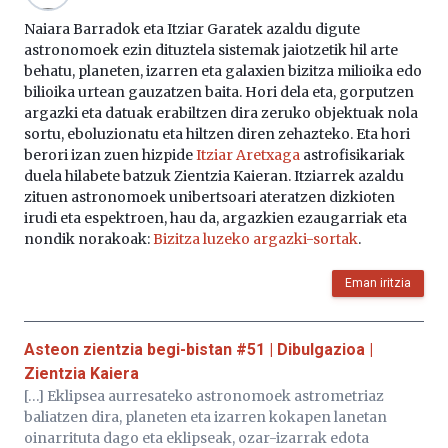
Naiara Barradok eta Itziar Garatek azaldu digute
astronomoek ezin dituztela sistemak jaiotzetik hil arte
behatu, planeten, izarren eta galaxien bizitza milioika edo
bilioika urtean gauzatzen baita. Hori dela eta, gorputzen
argazki eta datuak erabiltzen dira zeruko objektuak nola
sortu, eboluzionatu eta hiltzen diren zehazteko. Eta hori
berori izan zuen hizpide
Itziar Aretxaga
astrofisikariak
duela hilabete batzuk Zientzia Kaieran. Itziarrek azaldu
zituen astronomoek unibertsoari ateratzen dizkioten
irudi eta espektroen, hau da, argazkien ezaugarriak eta
nondik norakoak:
Bizitza luzeko argazki-sortak
.
Eman iritzia
Asteon zientzia begi-bistan #51 | Dibulgazioa |
Zientzia Kaiera
[…] Eklipsea aurresateko astronomoek astrometriaz
baliatzen dira, planeten eta izarren kokapen lanetan
oinarrituta dago eta eklipseak, ozar-izarrak edota