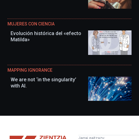
MUJERES CON CIENCIA
Evolución histórica del «efecto
Matilda»
MAPPING IGNORANCE
We are not ‘in the singularity’
with AI.
Zientzia
Jarrai gaitzazu: