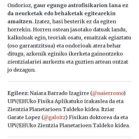
Ondorioz,
gaur egungo astrofisikarion lana ez
da neurketak edo behaketak egitearekin
amaitzen
. Izatez, hasi besterik ez da egiten
horrekin. Horren ostean jasotako datuak landu,
kalkuluak egin, teoriak osatu, emaitzak egiaztatu
(oso garrantzitsua) eta ondorioak atera behar
ditugu, azkenik eginiko ikerketa gainontzeko
zientzialariei aurkeztu eta guztien artean ontzat
jo dezagun.
Egileez:
Naiara Barrado Izagirre (
@naierromo
)
UPV/EHUko Fisika Aplikatuko irakaslea da eta
Zientzia Planetarioen Taldeko kidea. Itziar
Garate Lopez (
@galoitz
) Fisikan doktorea da eta
UPV/EHUko Zientzia Planetarioen Taldeko kidea.