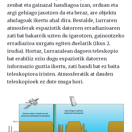
zenbat eta gainazal handiagoa izan, orduan eta
argi gehiago jasotzen da eta beraz, are objektu
ahulagoak ikertu ahal dira. Bestalde, Lurraren
atmosferak espaziotik datorren erradiazioaren
zati bat bakarrik uzten du igarotzen, gainontzeko
erradiazioa xurgatu egiten duelarik (ikus 2.
irudia). Hortaz, Lurrazalean dagoen teleskopio
bat erabiliz ezin dugu espaziotik datorren
informazio guztia ikertu, zati handi bat ez baita
teleskopiora iristen. Atmosferatik at dauden
teleskopioek ez dute muga hori.