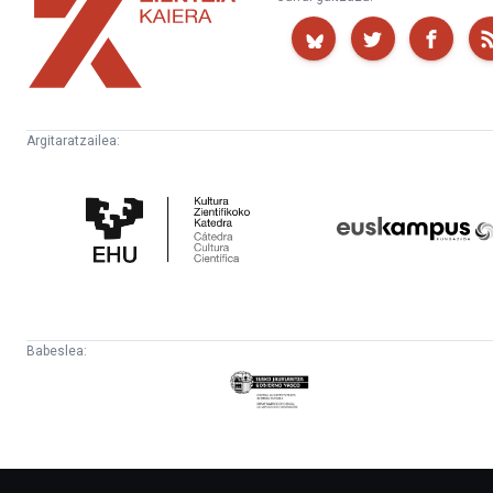
Kaiera
Argitaratzailea:
Kultura
Euskampus
Zientifikoko
Fundazioa
Katedra
Babeslea:
Eusko
Jaurlaritza
-
Lehendakaritza