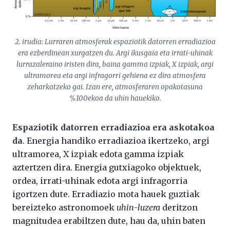
2. irudia: Lurraren atmosferak espaziotik datorren erradiazioa
era ezberdinean xurgatzen du. Argi ikusgaia eta irrati-uhinak
lurrazaleraino iristen dira, baina gamma izpiak, X izpiak, argi
ultramorea eta argi infragorri gehiena ez dira atmosfera
zeharkatzeko gai. Izan ere, atmosferaren opakotasuna
%100ekoa da uhin hauekiko.
Espaziotik datorren erradiazioa era askotakoa
da
. Energia handiko erradiazioa ikertzeko, argi
ultramorea, X izpiak edota gamma izpiak
aztertzen dira. Energia gutxiagoko objektuek,
ordea, irrati-uhinak edota argi infragorria
igortzen dute. Erradiazio mota hauek guztiak
bereizteko astronomoek
uhin-luzera
deritzon
magnitudea erabiltzen dute, hau da, uhin baten