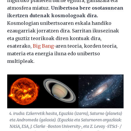
inguruko planeten barne egitura, gainazala eta
atmosfera miatuz.
Unibertsoa bere osotasunean
ikertzen dutenak kosmologoak dira.
Kosmologian unibertsoaren eskala handiko
ezaugarriak jorratzen dira. Sarritan ikusezinak
eta guztiz teorikoak diren kontuak dira,
esaterako,
Big Bang-
aren teoria, korden teoria,
materia eta energia iluna edo unibertso
multipleak.
4. irudia: Ezkerretik hasita, Eguzkia (izarra), Saturno (planeta)
eta Andromeda (galaxia). (Eguzkia eta Saturnoren argazkiak:
NASA, ESA, J. Clarke -Boston University-, eta Z. Levay -STScI- /