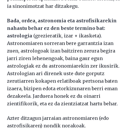
ia sinonimotzat har ditzakegu.
Bada, ordea, astronomia eta astrofisikarekin
nahastu behar ez den beste termino bat:
astrologia
(grezieratik, izar + ikasketa).
Astronomiaren sorreran bere garrantzia izan
zuen, astrologoak izan baitziren zerura begira
jarri ziren lehenengoak, baina gaur egun
astrologiak ez du astronomiarekin zer ikusirik.
Astrologian ari direnek uste dute gorputz
zerutiarren kokapen erlatiboak pertsona baten
izaera, bizipen edota etorkizunaren berri eman
dezakeela. Jarduera honek ez du oinarri
zientifikorik, eta ez da zientziatzat hartu behar.
Azter ditzagun jarraian astronomiaren (edo
astrofisikaren) nondik norakoak.