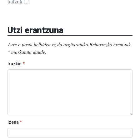
batzuk […]
Utzi erantzuna
Zure e-posta helbidea ez da argitaratuko.
Beharrezko eremuak
*
markatuta daude
.
Iruzkin
*
Izena
*