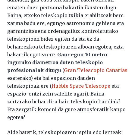
ematen duen pertsona bakartia ikusten dugu.
Baina, etxeko teleskopio txikia erabiltzeak bere
xarma badu ere, egungo astronomia gehiena eta
garrantzitsuena ordenagailuz kontrolatutako
teleskopioen bidez egiten da eta ez da
beharrezkoa teleskopioaren alboan egotea, ezta
bakarrik egotea ere.
Gaur egun 10 metro
inguruko diametroa duten teleskopio
profesionalak ditugu
(
Gran Telescopio Canarias
esaterako) eta bai espazioan dauden
teleskopioak ere (
Hubble Space Telescope
eta
espazio-ontzi zein satelite ugari). Baina
zertarako behar dira hain teleskopio handiak?
Eta zergatik komeni da gure atmosferatik kanpo
egotea?
Alde batetik, teleskopioaren ispilu edo lenteak