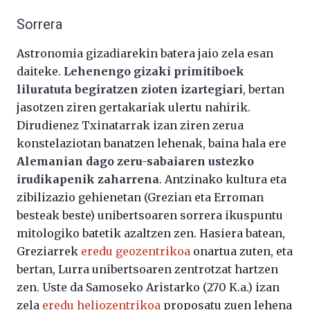
Sorrera
Astronomia gizadiarekin batera jaio zela esan
daiteke.
Lehenengo gizaki primitiboek
liluratuta begiratzen zioten izartegiari
, bertan
jasotzen ziren gertakariak ulertu nahirik.
Dirudienez Txinatarrak izan ziren zerua
konstelaziotan banatzen lehenak, baina hala ere
Alemanian dago zeru-sabaiaren ustezko
irudikapenik zaharrena
. Antzinako kultura eta
zibilizazio gehienetan (Grezian eta Erroman
besteak beste) unibertsoaren sorrera ikuspuntu
mitologiko batetik azaltzen zen. Hasiera batean,
Greziarrek
eredu geozentrikoa
onartua zuten, eta
bertan, Lurra unibertsoaren zentrotzat hartzen
zen. Uste da Samoseko Aristarko (270 K.a.) izan
zela
eredu heliozentrikoa
proposatu zuen lehena