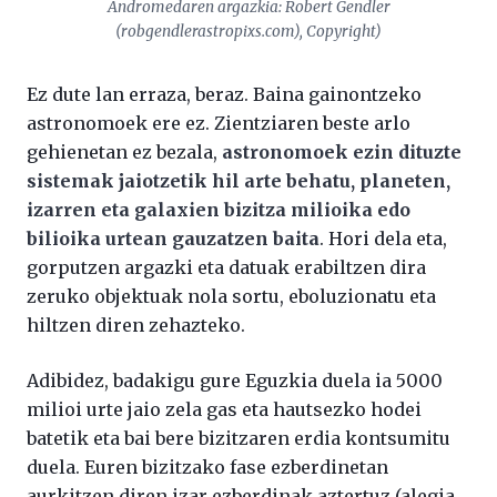
Andromedaren argazkia: Robert Gendler
(robgendlerastropixs.com), Copyright)
Ez dute lan erraza, beraz. Baina gainontzeko
astronomoek ere ez. Zientziaren beste arlo
gehienetan ez bezala,
astronomoek ezin dituzte
sistemak jaiotzetik hil arte behatu, planeten,
izarren eta galaxien bizitza milioika edo
bilioika urtean gauzatzen baita
. Hori dela eta,
gorputzen argazki eta datuak erabiltzen dira
zeruko objektuak nola sortu, eboluzionatu eta
hiltzen diren zehazteko.
Adibidez, badakigu gure Eguzkia duela ia 5000
milioi urte jaio zela gas eta hautsezko hodei
batetik eta bai bere bizitzaren erdia kontsumitu
duela. Euren bizitzako fase ezberdinetan
aurkitzen diren izar ezberdinak aztertuz (alegia