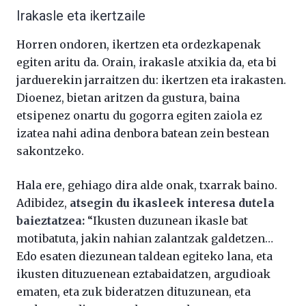
Irakasle eta ikertzaile
Horren ondoren, ikertzen eta ordezkapenak
egiten aritu da. Orain, irakasle atxikia da, eta bi
jarduerekin jarraitzen du: ikertzen eta irakasten.
Dioenez, bietan aritzen da gustura, baina
etsipenez onartu du gogorra egiten zaiola ez
izatea nahi adina denbora batean zein bestean
sakontzeko.
Hala ere, gehiago dira alde onak, txarrak baino.
Adibidez,
atsegin du ikasleek interesa dutela
baieztatzea:
“Ikusten duzunean ikasle bat
motibatuta, jakin nahian zalantzak galdetzen…
Edo esaten diezunean taldean egiteko lana, eta
ikusten dituzuenean eztabaidatzen, argudioak
ematen, eta zuk bideratzen dituzunean, eta