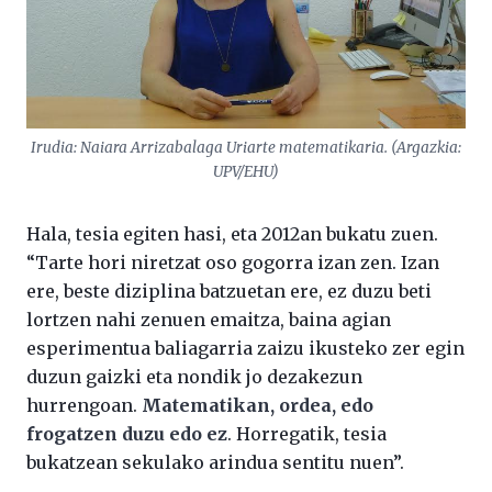
Irudia: Naiara Arrizabalaga Uriarte matematikaria. (Argazkia:
UPV/EHU)
Hala, tesia egiten hasi, eta 2012an bukatu zuen.
“Tarte hori niretzat oso gogorra izan zen. Izan
ere, beste diziplina batzuetan ere, ez duzu beti
lortzen nahi zenuen emaitza, baina agian
esperimentua baliagarria zaizu ikusteko zer egin
duzun gaizki eta nondik jo dezakezun
hurrengoan.
Matematikan, ordea, edo
frogatzen duzu edo ez
. Horregatik, tesia
bukatzean sekulako arindua sentitu nuen”.