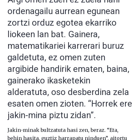
ordenagailu aurrean egunean
zortzi orduz egotea ekarriko
liokeen lan bat. Gainera,
matematikariei karrerari buruz
galdetuta, ez omen zuten
argibide handirik ematen, baina,
gainerako ikasketekin
alderatuta, oso desberdina zela
esaten omen zioten. “Horrek ere
jakin-mina piztu zidan”.
Jakin-minak bultzatuta hasi zen, beraz. “Eta,
behin hasita, guztiz harrapatu ninduen”, aitortu