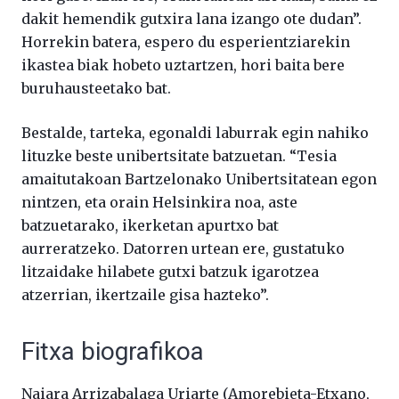
dakit hemendik gutxira lana izango ote dudan”.
Horrekin batera, espero du esperientziarekin
ikastea biak hobeto uztartzen, hori baita bere
buruhausteetako bat.
Bestalde, tarteka, egonaldi laburrak egin nahiko
lituzke beste unibertsitate batzuetan. “Tesia
amaitutakoan Bartzelonako Unibertsitatean egon
nintzen, eta orain Helsinkira noa, aste
batzuetarako, ikerketan apurtxo bat
aurreratzeko. Datorren urtean ere, gustatuko
litzaidake hilabete gutxi batzuk igarotzea
atzerrian, ikertzaile gisa hazteko”.
Fitxa biografikoa
Naiara Arrizabalaga Uriarte (Amorebieta-Etxano,