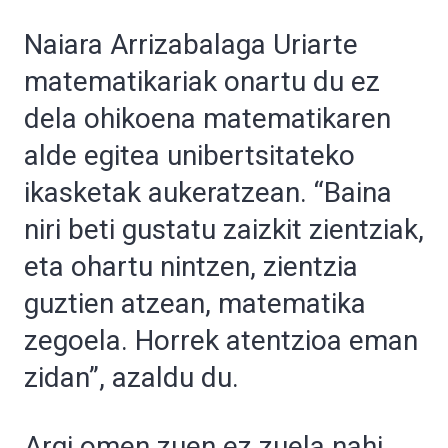
Naiara Arrizabalaga Uriarte
matematikariak onartu du ez
dela ohikoena matematikaren
alde egitea unibertsitateko
ikasketak aukeratzean. “Baina
niri beti gustatu zaizkit zientziak,
eta ohartu nintzen, zientzia
guztien atzean, matematika
zegoela. Horrek atentzioa eman
zidan”, azaldu du.
Argi omen zuen ez zuela nahi