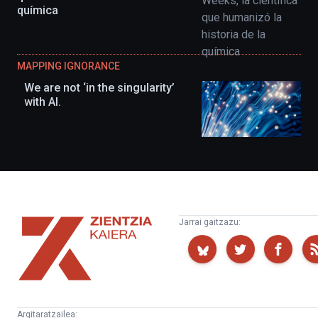
química
MAPPING IGNORANCE
We are not ‘in the singularity’
with AI.
Zientzia
Jarrai gaitzazu:
Kaiera
Argitaratzailea: