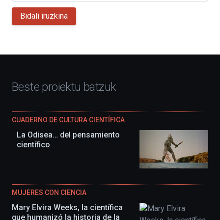
Bidali iruzkina
Beste proiektu batzuk
CUADERNO DE CULTURA CIENTÍFICA
La Odisea… del pensamiento
científico
MUJERES CON CIENCIA
Mary Elvira Weeks, la científica
que humanizó la historia de la