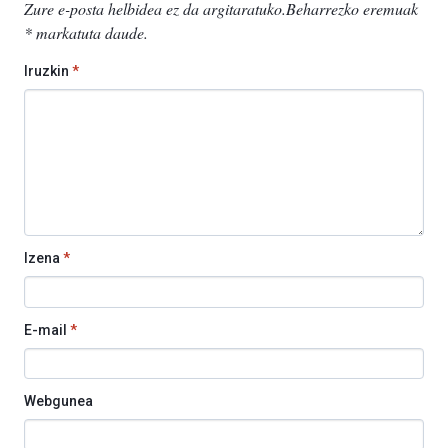
Zure e-posta helbidea ez da argitaratuko.
Beharrezko eremuak
*
markatuta daude
.
Iruzkin
*
Izena
*
E-mail
*
Webgunea