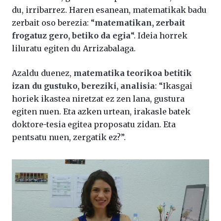
du, irribarrez. Haren esanean, matematikak badu
zerbait oso berezia: “
matematikan, zerbait
frogatuz gero, betiko da egia
“. Ideia horrek
liluratu egiten du Arrizabalaga.
Azaldu duenez,
matematika teorikoa betitik
izan du gustuko, bereziki, analisia
: “Ikasgai
horiek ikastea niretzat ez zen lana, gustura
egiten nuen. Eta azken urtean, irakasle batek
doktore-tesia egitea proposatu zidan. Eta
pentsatu nuen, zergatik ez?”.