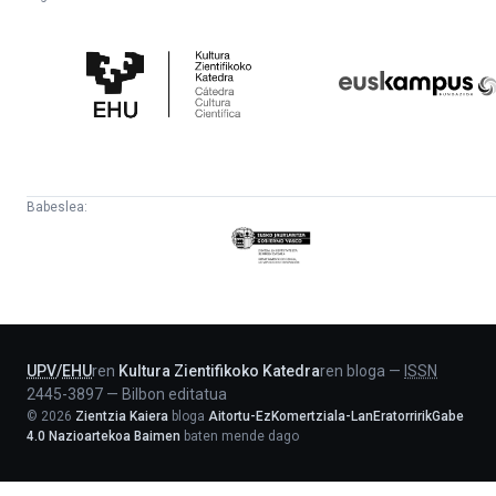
Kultura
Euskampus
Zientifikoko
Fundazioa
Katedra
Babeslea:
Eusko
Jaurlaritza
-
Lehendakaritza
UPV
/
EHU
ren
Kultura Zientifikoko Katedra
ren bloga
—
ISSN
2445-3897
—
Bilbon editatua
©
2026
Zientzia Kaiera
bloga
Aitortu-EzKomertziala-LanEratorririkGabe
4.0 Nazioartekoa Baimen
baten mende dago