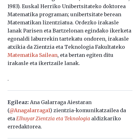
1983). Euskal Herriko Unibertsitateko doktorea
Matematika programan; unibertsitate berean
Matematikan lizentziatua. Ordezko irakasle
lanak Parisen eta Bartzelonan egindako ikerketa
egonaldi laburrekin tartekatu ondoren, irakasle
atxikia da Zientzia eta Teknologia Fakultateko
Matematika Sailean
, eta bertan egiten ditu
irakasle eta ikertzaile lanak.
.
Egileaz:
Ana Galarraga Aiestaran
(
@Anagalarraga1
) zientzia-komunikatzailea da
eta
Elhuyar Zientzia eta Teknologia
aldizkariko
erredaktorea.