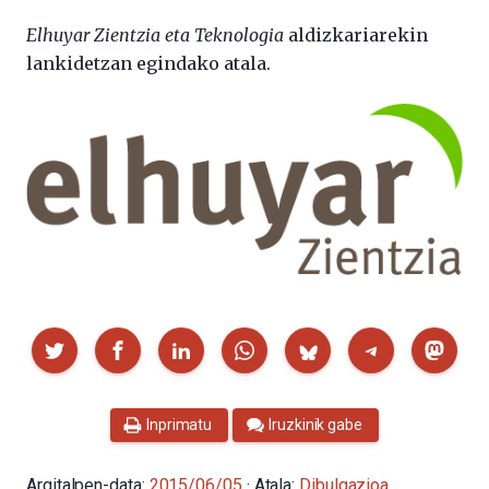
Elhuyar Zientzia eta Teknologia
aldizkariarekin
lankidetzan egindako atala.
Partekatu
Inprimatu
Iruzkinik gabe
Argitalpen-data:
2015/06/05
· Atala:
Dibulgazioa
,