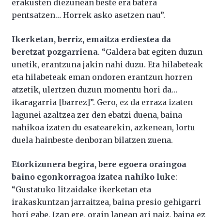
erakusten diezunean beste era batera
pentsatzen… Horrek asko asetzen nau”.
Ikerketan, berriz, emaitza erdiestea da
beretzat pozgarriena
. “Galdera bat egiten duzun
unetik, erantzuna jakin nahi duzu. Eta hilabeteak
eta hilabeteak eman ondoren erantzun horren
atzetik, ulertzen duzun momentu hori da…
ikaragarria [barrez]”. Gero, ez da erraza izaten
lagunei azaltzea zer den ebatzi duena, baina
nahikoa izaten du esatearekin, azkenean, lortu
duela hainbeste denboran bilatzen zuena.
Etorkizunera begira, bere egoera oraingoa
baino egonkorragoa izatea nahiko luke
:
“Gustatuko litzaidake ikerketan eta
irakaskuntzan jarraitzea, baina presio gehigarri
hori gabe. Izan ere, orain lanean ari naiz, baina ez