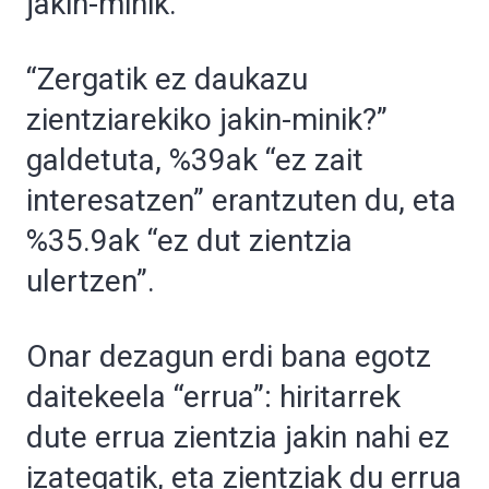
jakin-minik.
“Zergatik ez daukazu
zientziarekiko jakin-minik?”
galdetuta, %39ak “ez zait
interesatzen” erantzuten du, eta
%35.9ak “ez dut zientzia
ulertzen”.
Onar dezagun erdi bana egotz
daitekeela “errua”: hiritarrek
dute errua zientzia jakin nahi ez
izategatik, eta zientziak du errua