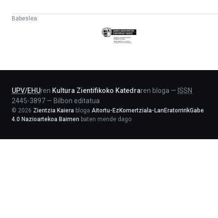
Babeslea:
Eusko
Jaurlaritza
-
Lehendakaritza
UPV
/
EHU
ren
Kultura Zientifikoko Katedra
ren bloga
—
ISSN
2445-3897
—
Bilbon editatua
©
2026
Zientzia Kaiera
bloga
Aitortu-EzKomertziala-LanEratorririkGabe
4.0 Nazioartekoa Baimen
baten mende dago