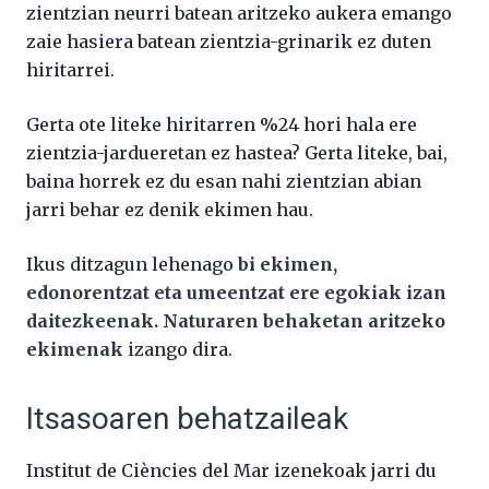
zientzian neurri batean aritzeko aukera emango
zaie hasiera batean zientzia-grinarik ez duten
hiritarrei.
Gerta ote liteke hiritarren %24 hori hala ere
zientzia-jardueretan ez hastea? Gerta liteke, bai,
baina horrek ez du esan nahi zientzian abian
jarri behar ez denik ekimen hau.
Ikus ditzagun lehenago
bi ekimen,
edonorentzat eta umeentzat ere egokiak izan
daitezkeenak. Naturaren behaketan aritzeko
ekimenak
izango dira.
Itsasoaren behatzaileak
Institut de Ciències del Mar izenekoak jarri du