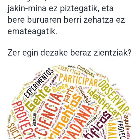
jakin-mina ez piztegatik, eta
bere buruaren berri zehatza ez
emateagatik.
Zer egin dezake beraz zientziak?