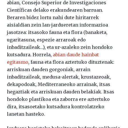
abian, Consejo Superior de Investigaciones
Científicas delako erakundearen barruan.
Beraren bidez lortu nahi dute hiritarrek
aisialdian zein lan-jardueretan informazioa
jasotzea: itsasoko fauna eta flora (banaketa,
ugaritasuna, espezie arraroak edo
inbaditzaileak…), eta ur-azaleko zein hondoko
kutsadura. Horrela,
abian daude hainbat
egitasmo
, fauna eta flora aztertuko dituztenak:
arriskuan dauden gorgoniak, arrain
inbaditzaileak, medusa-alertak, krustazeoak,
dekapodoak, Mediterraneoko arrainak, itsas
hegaztiak eta arriskuan dauden belakiak. Itsas
hondoko plastikoa eta zaborra ere aztertuko
dira, itsasoetako kutsadura kontrolatzeko
lanetan hasteko.