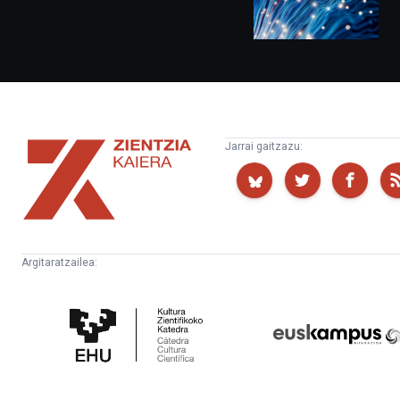
Zientzia
Jarrai gaitzazu:
Kaiera
Argitaratzailea:
Kultura
Euskampus
Zientifikoko
Fundazioa
Katedra