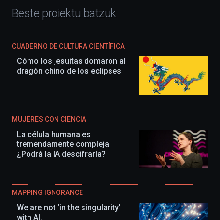
Beste proiektu batzuk
CUADERNO DE CULTURA CIENTÍFICA
Cómo los jesuitas domaron al
dragón chino de los eclipses
MUJERES CON CIENCIA
La célula humana es
tremendamente compleja.
¿Podrá la IA descifrarla?
MAPPING IGNORANCE
We are not ‘in the singularity’
with AI.