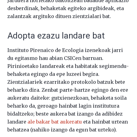
Jarduera horietako bakoitzean badaude aplikazio
desberdinak, behaketak egiteko argibideak, eta
zalantzak argituko dituen zientzialari bat.
Adopta ezazu landare bat
Instituto Pirenaico de Ecologia izenekoak jarri
du egitasmo hau abian CSICen barruan.
Pirinioetako landareak eta habitatak segimendu-
behaketa egingo da epe luzeei begira.
Zientzialariek ezarritako protokolo batzuk bete
beharko dira. Zenbat parte-hartze egingo den ere
aukeratu daiteke: gutxienezkoan, behaketa soila
beharko da, geroago hainbat lagin institutura
bidaltzeko; beste aukera bat izango da adibidez
landare
ale bakar bat aukeratu
eta hainbat urtean
behatzea (nahiko izango da egun bat urteko).