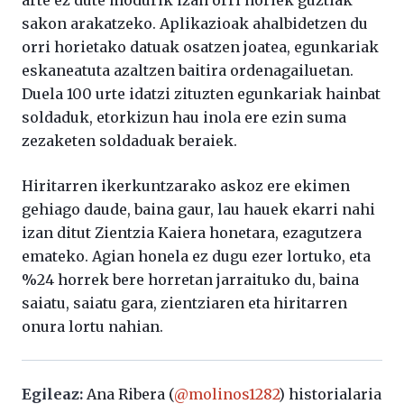
sakon arakatzeko. Aplikazioak ahalbidetzen du
orri horietako datuak osatzen joatea, egunkariak
eskaneatuta azaltzen baitira ordenagailuetan.
Duela 100 urte idatzi zituzten egunkariak hainbat
soldaduk, etorkizun hau inola ere ezin suma
zezaketen soldaduak beraiek.
Hiritarren ikerkuntzarako askoz ere ekimen
gehiago daude, baina gaur, lau hauek ekarri nahi
izan ditut Zientzia Kaiera honetara, ezagutzera
emateko. Agian honela ez dugu ezer lortuko, eta
%24 horrek bere horretan jarraituko du, baina
saiatu, saiatu gara, zientziaren eta hiritarren
onura lortu nahian.
Egileaz:
Ana Ribera (
@molinos1282
) historialaria