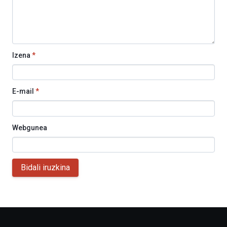
Izena
*
E-mail
*
Webgunea
Bidali iruzkina