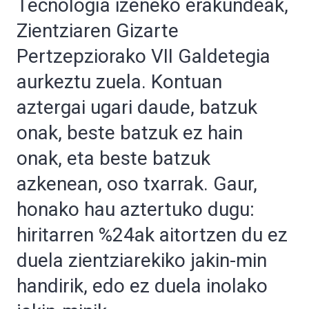
Tecnología izeneko erakundeak,
Zientziaren Gizarte
Pertzepziorako VII Galdetegia
aurkeztu zuela. Kontuan
aztergai ugari daude, batzuk
onak, beste batzuk ez hain
onak, eta beste batzuk
azkenean, oso txarrak. Gaur,
honako hau aztertuko dugu:
hiritarren %24ak aitortzen du ez
duela zientziarekiko jakin-min
handirik, edo ez duela inolako