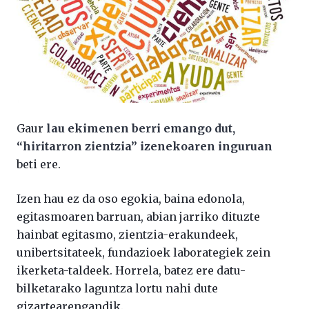
Gaur
lau ekimenen berri emango dut,
“hiritarron zientzia” izenekoaren inguruan
beti ere.
Izen hau ez da oso egokia, baina edonola,
egitasmoaren barruan, abian jarriko dituzte
hainbat egitasmo, zientzia-erakundeek,
unibertsitateek, fundazioek laborategiek zein
ikerketa-taldeek. Horrela, batez ere datu-
bilketarako laguntza lortu nahi dute
gizartearengandik.