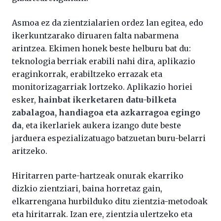
Asmoa ez da zientzialarien ordez lan egitea, edo
ikerkuntzarako diruaren falta nabarmena
arintzea. Ekimen honek beste helburu bat du:
teknologia berriak erabili nahi dira, aplikazio
eraginkorrak, erabiltzeko errazak eta
monitorizagarriak lortzeko. Aplikazio horiei
esker,
hainbat ikerketaren datu-bilketa
zabalagoa, handiagoa eta azkarragoa egingo
da
, eta ikerlariek aukera izango dute beste
jarduera espezializatuago batzuetan buru-belarri
aritzeko.
Hiritarren parte-hartzeak onurak ekarriko
dizkio zientziari, baina horretaz gain,
elkarrengana hurbilduko ditu zientzia-metodoak
eta hiritarrak. Izan ere, zientzia ulertzeko eta