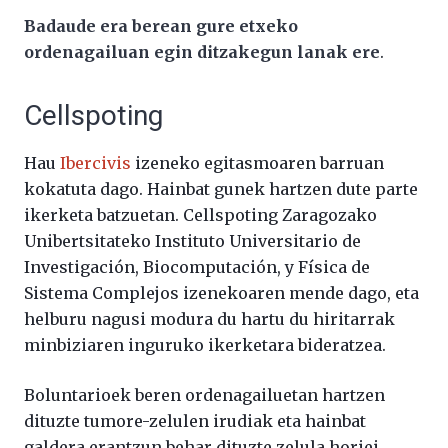
Badaude era berean gure etxeko
ordenagailuan egin ditzakegun lanak ere
.
Cellspoting
Hau
Ibercivis
izeneko egitasmoaren barruan
kokatuta dago. Hainbat gunek hartzen dute parte
ikerketa batzuetan. Cellspoting Zaragozako
Unibertsitateko Instituto Universitario de
Investigación, Biocomputación, y Física de
Sistema Complejos izenekoaren mende dago, eta
helburu nagusi modura du hartu du hiritarrak
minbiziaren inguruko ikerketara bideratzea.
Boluntarioek beren ordenagailuetan hartzen
dituzte tumore-zelulen irudiak eta hainbat
galdera erantzun behar dituzte zelula horiei