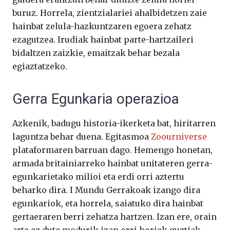
buruz. Horrela, zientzialariei ahalbidetzen zaie
hainbat zelula-hazkuntzaren egoera zehatz
ezagutzea. Irudiak hainbat parte-hartzaileri
bidaltzen zaizkie, emaitzak behar bezala
egiaztatzeko.
Gerra Egunkaria operazioa
Azkenik, badugu historia-ikerketa bat, hiritarren
laguntza behar duena. Egitasmoa
Zoourniverse
plataformaren barruan dago. Hemengo honetan,
armada britainiarreko hainbat unitateren gerra-
egunkarietako milioi eta erdi orri aztertu
beharko dira. I Mundu Gerrakoak izango dira
egunkariok, eta horrela, saiatuko dira hainbat
gertaeraren berri zehatza hartzen. Izan ere, orain
arte ez dute modurik izan orri horiek guztiak