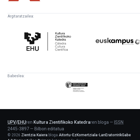
Argitaratzailea:
Kultura
Euskampus
Zientifikoko
Fundazioa
Katedra
Babeslea:
Eusko
Jaurlaritza
-
Lehendakaritza
UPV
/
EHU
ren
Kultura Zientifikoko Katedra
ren bloga
—
ISSN
2445-3897
—
Bilbon editatua
©
2026
Zientzia Kaiera
bloga
Aitortu-EzKomertziala-LanEratorririkGabe