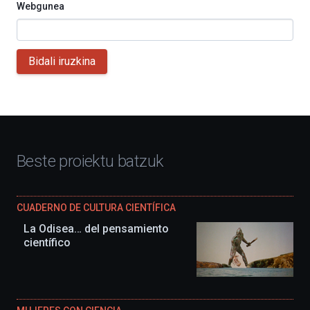
Webgunea
Bidali iruzkina
Beste proiektu batzuk
CUADERNO DE CULTURA CIENTÍFICA
La Odisea… del pensamiento
científico