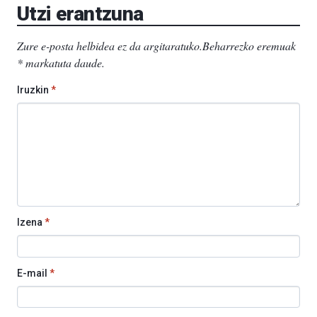
Utzi erantzuna
Zure e-posta helbidea ez da argitaratuko.
Beharrezko eremuak
*
markatuta daude
.
Iruzkin
*
Izena
*
E-mail
*