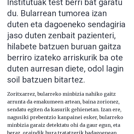
Institutuak test berri bat garatu
du. Bularrean tumorea izan
duten eta dagoeneko sendagiria
jaso duten zenbait pazienteri,
hilabete batzuen buruan gaitza
berriro izateko arriskurik ba ote
duten aurresan diete, odol lagin
soil batzuen bitartez.
Zoritxarrez, bularreko minbizia nahiko gaitz
arrunta da emakumeen artean, baina zorionez,
sendatu egiten da kasurik gehienetan. Izan ere,
nagusiki prebentzio kanpainei esker, bularreko
minbizia garaiz detektatu ohi da gaur egun, eta
beraz, oraindik hura tratatzerik badagoenean.