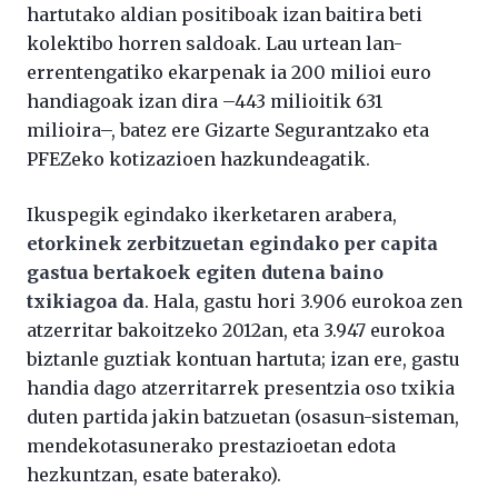
hartutako aldian positiboak izan baitira beti
kolektibo horren saldoak. Lau urtean lan-
errentengatiko ekarpenak ia 200 milioi euro
handiagoak izan dira –443 milioitik 631
milioira–, batez ere Gizarte Segurantzako eta
PFEZeko kotizazioen hazkundeagatik.
Ikuspegik egindako ikerketaren arabera,
etorkinek zerbitzuetan egindako per capita
gastua bertakoek egiten dutena baino
txikiagoa da
. Hala, gastu hori 3.906 eurokoa zen
atzerritar bakoitzeko 2012an, eta 3.947 eurokoa
biztanle guztiak kontuan hartuta; izan ere, gastu
handia dago atzerritarrek presentzia oso txikia
duten partida jakin batzuetan (osasun-sisteman,
mendekotasunerako prestazioetan edota
hezkuntzan, esate baterako).