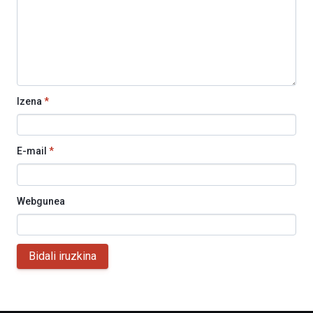
Izena
*
E-mail
*
Webgunea
Bidali iruzkina