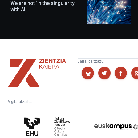
We are not ‘in the singularity’
with AI.
Zientzia
Jarrai gaitzazu:
Kaiera
Argitaratzailea:
Kultura
Euskampus
Zientifikoko
Fundazioa
Katedra