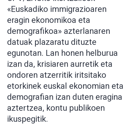
«Euskadiko immigrazioaren
eragin ekonomikoa eta
demografikoa» azterlanaren
datuak plazaratu dituzte
egunotan. Lan honen helburua
izan da, krisiaren aurretik eta
ondoren atzerritik iritsitako
etorkinek euskal ekonomian eta
demografian izan duten eragina
aztertzea, kontu publikoen
ikuspegitik.