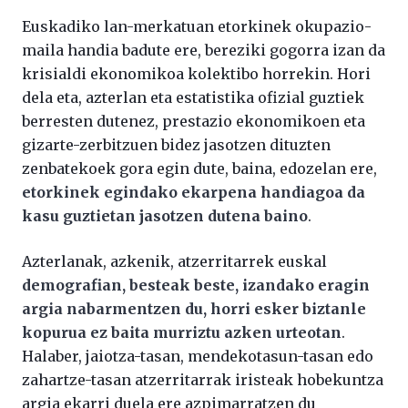
Euskadiko lan-merkatuan etorkinek okupazio-
maila handia badute ere, bereziki gogorra izan da
krisialdi ekonomikoa kolektibo horrekin. Hori
dela eta, azterlan eta estatistika ofizial guztiek
berresten dutenez, prestazio ekonomikoen eta
gizarte-zerbitzuen bidez jasotzen dituzten
zenbatekoek gora egin dute, baina, edozelan ere,
etorkinek egindako ekarpena handiagoa da
kasu guztietan jasotzen dutena baino
.
Azterlanak, azkenik, atzerritarrek euskal
demografian, besteak beste, izandako eragin
argia nabarmentzen du, horri esker biztanle
kopurua ez baita murriztu azken urteotan
.
Halaber, jaiotza-tasan, mendekotasun-tasan edo
zahartze-tasan atzerritarrak iristeak hobekuntza
argia ekarri duela ere azpimarratzen du