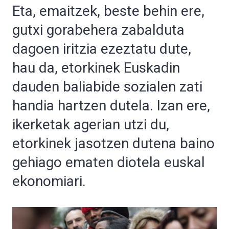
Eta, emaitzek, beste behin ere,
gutxi gorabehera zabalduta
dagoen iritzia ezeztatu dute,
hau da, etorkinek Euskadin
dauden baliabide sozialen zati
handia hartzen dutela. Izan ere,
ikerketak agerian utzi du,
etorkinek jasotzen dutena baino
gehiago ematen diotela euskal
ekonomiari.