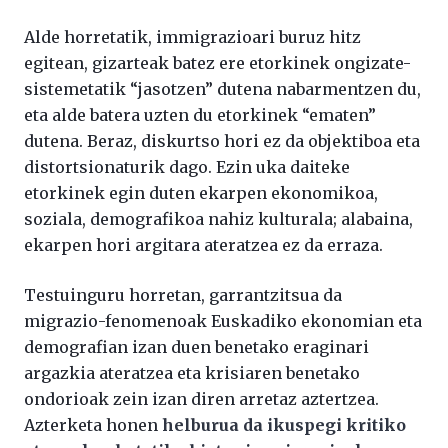
Alde horretatik, immigrazioari buruz hitz
egitean, gizarteak batez ere etorkinek ongizate-
sistemetatik “jasotzen” dutena nabarmentzen du,
eta alde batera uzten du etorkinek “ematen”
dutena. Beraz, diskurtso hori ez da objektiboa eta
distortsionaturik dago. Ezin uka daiteke
etorkinek egin duten ekarpen ekonomikoa,
soziala, demografikoa nahiz kulturala; alabaina,
ekarpen hori argitara ateratzea ez da erraza.
Testuinguru horretan, garrantzitsua da
migrazio-fenomenoak Euskadiko ekonomian eta
demografian izan duen benetako eraginari
argazkia ateratzea eta krisiaren benetako
ondorioak zein izan diren arretaz aztertzea.
Azterketa honen
helburua da ikuspegi kritiko