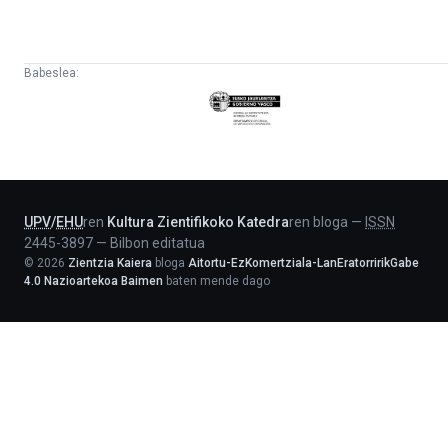
Babeslea:
Eusko
Jaurlaritza
-
Lehendakaritza
UPV
/
EHU
ren
Kultura Zientifikoko Katedra
ren bloga
—
ISSN
2445-3897
—
Bilbon editatua
©
2026
Zientzia Kaiera
bloga
Aitortu-EzKomertziala-LanEratorririkGabe
4.0 Nazioartekoa Baimen
baten mende dago