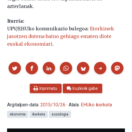
azterlanak.
Iturria:
UPV/EHUko komunikazio bulegoa:
Etorkinek
jasotzen dutena baino gehiago ematen diote
euskal ekonomiari
.
Partekatu
Inprimatu
Iruzkinik gabe
Argitalpen-data:
2015/10/26
· Atala:
EHUko ikerketa
ekonomia
ikerketa
soziologia