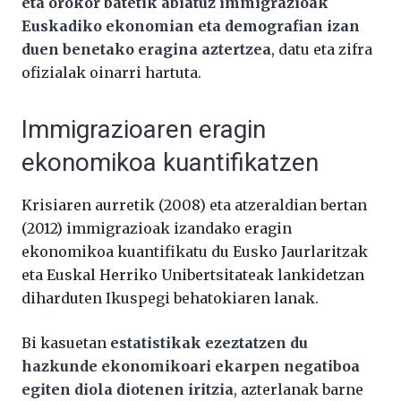
eta orokor batetik abiatuz immigrazioak
Euskadiko ekonomian eta demografian izan
duen benetako eragina aztertzea
, datu eta zifra
ofizialak oinarri hartuta.
Immigrazioaren eragin
ekonomikoa kuantifikatzen
Krisiaren aurretik (2008) eta atzeraldian bertan
(2012) immigrazioak izandako eragin
ekonomikoa kuantifikatu du Eusko Jaurlaritzak
eta Euskal Herriko Unibertsitateak lankidetzan
diharduten Ikuspegi behatokiaren lanak.
Bi kasuetan
estatistikak ezeztatzen du
hazkunde ekonomikoari ekarpen negatiboa
egiten diola diotenen iritzia
, azterlanak barne