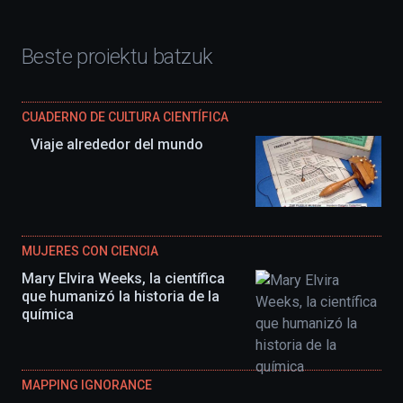
Beste proiektu batzuk
CUADERNO DE CULTURA CIENTÍFICA
Viaje alrededor del mundo
MUJERES CON CIENCIA
Mary Elvira Weeks, la científica
que humanizó la historia de la
química
MAPPING IGNORANCE