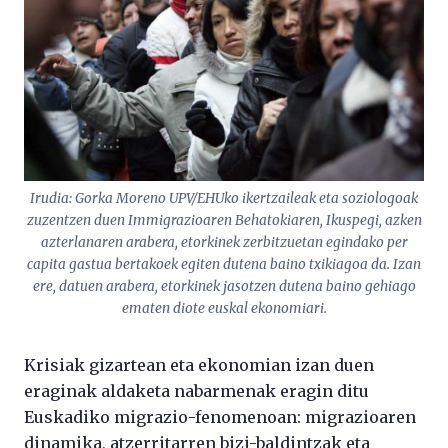
Irudia: Gorka Moreno UPV/EHUko ikertzaileak eta soziologoak
zuzentzen duen Immigrazioaren Behatokiaren, Ikuspegi, azken
azterlanaren arabera, etorkinek zerbitzuetan egindako per
capita gastua bertakoek egiten dutena baino txikiagoa da. Izan
ere, datuen arabera, etorkinek jasotzen dutena baino gehiago
ematen diote euskal ekonomiari.
Krisiak gizartean eta ekonomian izan duen
eraginak aldaketa nabarmenak eragin ditu
Euskadiko migrazio-fenomenoan: migrazioaren
dinamika, atzerritarren bizi-baldintzak eta