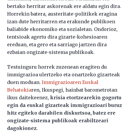
bertako herritar askorenak ere aldatu egin dira.
Horrekin batera, austeritate-politikek eragina
izan dute herritarren eta erakunde publikoen
baliabide ekonomiko eta sozialetan. Ondorioz,
tentsioak agertu dira gizarte-kohesioaren
ereduan, eta gero eta sarriago jartzen dira
ezbaian ongizate-sistema publikoak.
Testuinguru horrek zuzenean eragiten du
immigrazioa ulertzeko eta onartzeko gizarteak
duen moduan.
Immigrazioaren Euskal
Behatokia
ren, Ikuspegi, hainbat barometrotan
ikus daitekeenez,
krisia etortzearekin gogortu
egin da euskal gizarteak immigrazioari buruz
hitz egiteko darabilen diskurtsoa, batez ere
ongizate-sistema publikoak erabiltzeari
dagokionez
.