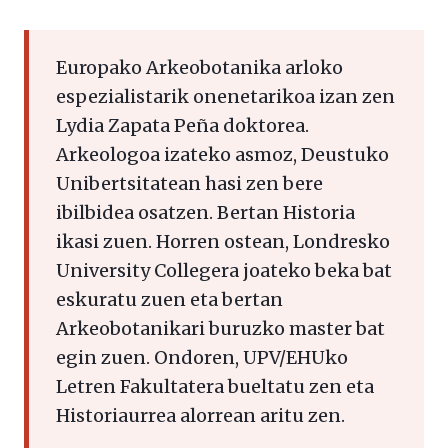
Europako Arkeobotanika arloko
espezialistarik onenetarikoa izan zen
Lydia Zapata Peña doktorea.
Arkeologoa izateko asmoz, Deustuko
Unibertsitatean hasi zen bere
ibilbidea osatzen. Bertan Historia
ikasi zuen. Horren ostean, Londresko
University Collegera joateko beka bat
eskuratu zuen eta bertan
Arkeobotanikari buruzko master bat
egin zuen. Ondoren, UPV/EHUko
Letren Fakultatera bueltatu zen eta
Historiaurrea alorrean aritu zen.