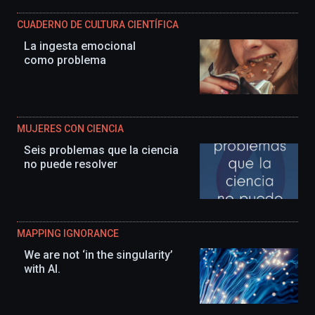
CUADERNO DE CULTURA CIENTÍFICA
La ingesta emocional
como problema
MUJERES CON CIENCIA
Seis problemas que la ciencia
no puede resolver
MAPPING IGNORANCE
We are not ‘in the singularity’
with AI.