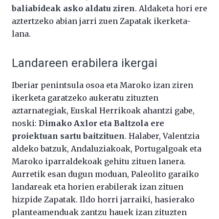
baliabideak asko aldatu ziren
. Aldaketa hori ere
aztertzeko abian jarri zuen Zapatak ikerketa-
lana.
Landareen erabilera ikergai
Iberiar penintsula osoa eta Maroko izan ziren
ikerketa garatzeko aukeratu zituzten
aztarnategiak, Euskal Herrikoak ahantzi gabe,
noski:
Dimako Axlor eta Baltzola ere
proiektuan sartu baitzituen
. Halaber, Valentzia
aldeko batzuk, Andaluziakoak, Portugalgoak eta
Maroko iparraldekoak gehitu zituen lanera.
Aurretik esan dugun moduan, Paleolito garaiko
landareak eta horien erabilerak izan zituen
hizpide Zapatak. Ildo horri jarraiki, hasierako
planteamenduak zantzu hauek izan zituzten