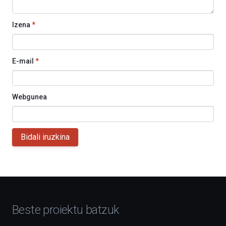
Izena
*
E-mail
*
Webgunea
Bidali iruzkina
Beste proiektu batzuk