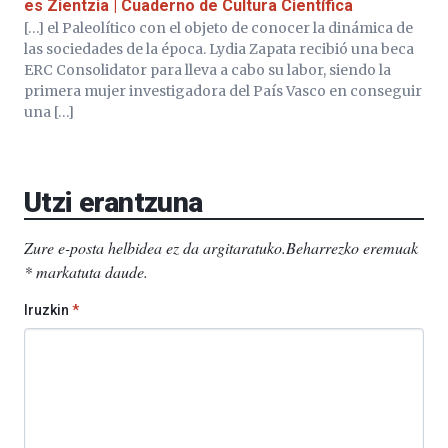
es Zientzia | Cuaderno de Cultura Científica
[…] el Paleolítico con el objeto de conocer la dinámica de
las sociedades de la época. Lydia Zapata recibió una beca
ERC Consolidator para lleva a cabo su labor, siendo la
primera mujer investigadora del País Vasco en conseguir
una […]
Utzi erantzuna
Zure e-posta helbidea ez da argitaratuko.
Beharrezko eremuak
*
markatuta daude
.
Iruzkin
*