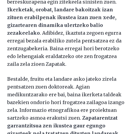
berreskurapena egin zitekeela sinisten zuen.
Ikerketak, orobat, landare bakoitzak izan
zituen erabilpenak ikustea izan zuen xede,
gizartearen dinamika ulertzeko balio
zezakeelako
. Adibidez, ikaztuta zegoen egurra
erregai bezala erabiliko zutela pentsatzea ez da
zentzugabekeria. Baina erregai hori berotzeko
edo lehengaiak eraldatzeko ote zen frogatzea
zaila zela zioen Zapatak.
Bestalde, fruitu eta landare asko jateko zirela
pentsatzen zuen doktoreak. Agian
medikuntzarako ere bai, baina ikerketa taldeak
bazekien ondorio hori frogatzea zailagoa izango
zela. Informazio etnografikoa ere proiektuan
sartzeko asmoa erakutsi zuen.
Zapatarentzat
garrantzitsua zen ikustea gaur egungo
gizarteek nola tratatzen dituzten landareak
,