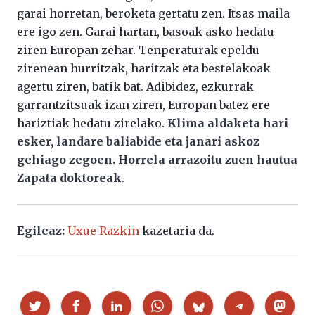
garai horretan, beroketa gertatu zen. Itsas maila
ere igo zen. Garai hartan, basoak asko hedatu
ziren Europan zehar. Tenperaturak epeldu
zirenean hurritzak, haritzak eta bestelakoak
agertu ziren, batik bat. Adibidez, ezkurrak
garrantzitsuak izan ziren, Europan batez ere
hariztiak hedatu zirelako.
Klima aldaketa hari
esker, landare baliabide eta janari askoz
gehiago zegoen. Horrela arrazoitu zuen hautua
Zapata doktoreak
.
Egileaz:
Uxue Razkin
kazetaria da.
Partekatu