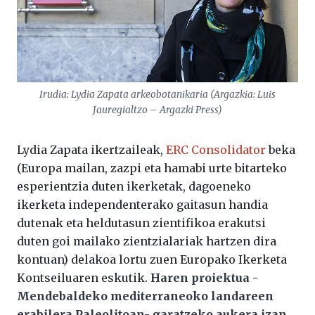
Irudia: Lydia Zapata arkeobotanikaria (Argazkia: Luis
Jauregialtzo – Argazki Press)
Lydia Zapata ikertzaileak,
ERC Consolidator
beka
(Europa mailan, zazpi eta hamabi urte bitarteko
esperientzia duten ikerketak, dagoeneko
ikerketa independenterako gaitasun handia
dutenak eta heldutasun zientifikoa erakutsi
duten goi mailako zientzialariak hartzen dira
kontuan) delakoa lortu zuen Europako Ikerketa
Kontseiluaren eskutik.
Haren proiektua -
Mendebaldeko mediterraneoko landareen
erabilera Paleolitoan- garatzeko aukera izan