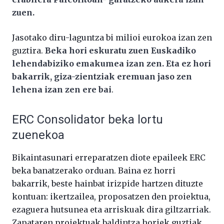
zuen.
Jasotako diru-laguntza bi milioi eurokoa izan zen
guztira.
Beka hori eskuratu zuen Euskadiko
lehendabiziko emakumea izan zen. Eta ez hori
bakarrik, giza-zientziak eremuan jaso zen
lehena izan zen ere bai
.
ERC Consolidator beka lortu
zuenekoa
Bikaintasunari erreparatzen diote epaileek ERC
beka banatzerako orduan. Baina ez horri
bakarrik, beste hainbat irizpide hartzen dituzte
kontuan: ikertzailea, proposatzen den proiektua,
ezaguera hutsunea eta arriskuak dira giltzarriak.
Zapataren proiektuak baldintza horiek guztiak