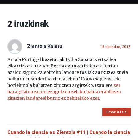
Bizkaia
Aretoa-
EHU…
2
iruzkinak
Zientzia Kaiera
18 abendua, 2015
Amaia Portugal kazetariak Lydia Zapata ikertzailea
elkarrizketatu zuen Berria egunkarirako eta bertan
azaldu zigun: Paleolitoko landare fosilak aurkitzea zuela
helburu, neanderthalek eta lehen ‘Homo sapiens’-ek
horiek nola baliatzen zituzten argitzeko. Izan ere
zer
haragi jaten zuten ezagutzen zelako baina erabiltzen
zituzten landareei buruz ez zekitelako ezer
.
Eman iritzia
Cuando la ciencia es Zientzia #11 | Cuando la ciencia