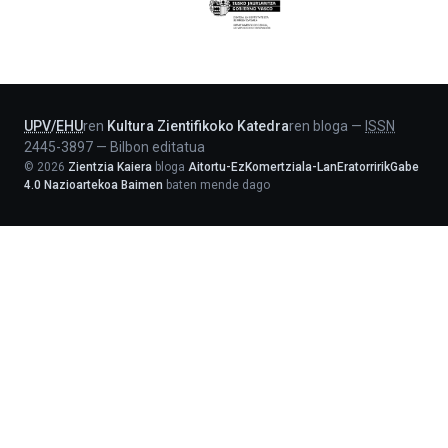
Eusko
Jaurlaritza
-
Lehendakaritza
UPV
/
EHU
ren
Kultura Zientifikoko Katedra
ren bloga
—
ISSN
2445-3897
—
Bilbon editatua
©
2026
Zientzia Kaiera
bloga
Aitortu-EzKomertziala-LanEratorririkGabe
4.0 Nazioartekoa Baimen
baten mende dago