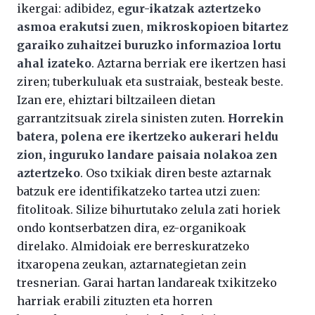
ikergai: adibidez,
egur-ikatzak aztertzeko
asmoa erakutsi zuen
,
mikroskopioen bitartez
garaiko zuhaitzei buruzko informazioa lortu
ahal izateko
. Aztarna berriak ere ikertzen hasi
ziren; tuberkuluak eta sustraiak, besteak beste.
Izan ere, ehiztari biltzaileen dietan
garrantzitsuak zirela sinisten zuten.
Horrekin
batera, polena ere ikertzeko aukerari heldu
zion, inguruko landare paisaia nolakoa zen
aztertzeko
. Oso txikiak diren beste aztarnak
batzuk ere identifikatzeko tartea utzi zuen:
fitolitoak. Silize bihurtutako zelula zati horiek
ondo kontserbatzen dira, ez-organikoak
direlako. Almidoiak ere berreskuratzeko
itxaropena zeukan, aztarnategietan zein
tresnerian. Garai hartan landareak txikitzeko
harriak erabili zituzten eta horren