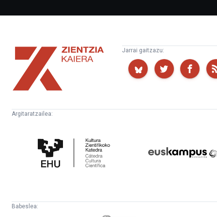
Zientzia
Jarrai gaitzazu:
Kaiera
Argitaratzailea:
Kultura
Euskampus
Zientifikoko
Fundazioa
Katedra
Babeslea: