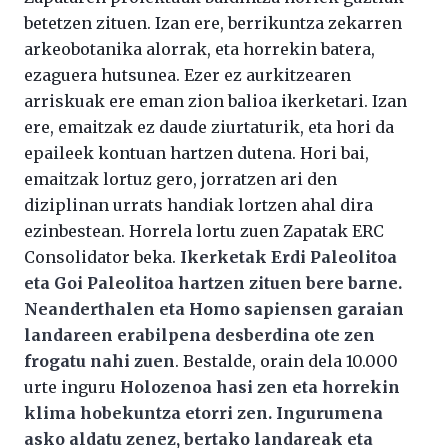
betetzen zituen. Izan ere, berrikuntza zekarren
arkeobotanika alorrak, eta horrekin batera,
ezaguera hutsunea. Ezer ez aurkitzearen
arriskuak ere eman zion balioa ikerketari. Izan
ere, emaitzak ez daude ziurtaturik, eta hori da
epaileek kontuan hartzen dutena. Hori bai,
emaitzak lortuz gero, jorratzen ari den
diziplinan urrats handiak lortzen ahal dira
ezinbestean. Horrela lortu zuen Zapatak ERC
Consolidator beka.
Ikerketak Erdi Paleolitoa
eta Goi Paleolitoa hartzen zituen bere barne.
Neanderthalen eta Homo sapiensen garaian
landareen erabilpena desberdina ote zen
frogatu nahi zuen
. Bestalde, orain dela 10.000
urte inguru
Holozenoa hasi zen eta horrekin
klima hobekuntza etorri zen. Ingurumena
asko aldatu zenez, bertako landareak eta