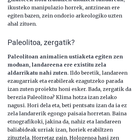
ikusteko manipulazio horrek, antzinean ere
egiten bazen, zein ondorio arkeologiko uzten
ahal zituen.
Paleolitoa, zergatik?
Paleolitoan animalien ustiaketa egiten zen
moduan, landareena ere existitu zela
aldarrikatu nahi zuten
. Ildo beretik, landareen
ezaugarriak eta erabilerak ezagutzeko parada
izan zuten proiektu honi esker. Bada, zergatik da
berezia Paleolitoa? Klima hotza izan zelako
nagusi. Hori dela eta, beti pentsatu izan da ia ez
zela landarerik egongo paisaia horretan. Baina
etnografikoki, jakina da, nahiz eta landareen
baliabideak urriak izan, horiek erabiltzen
zituztela. Horretaz gain, Holozenoa hasi zen