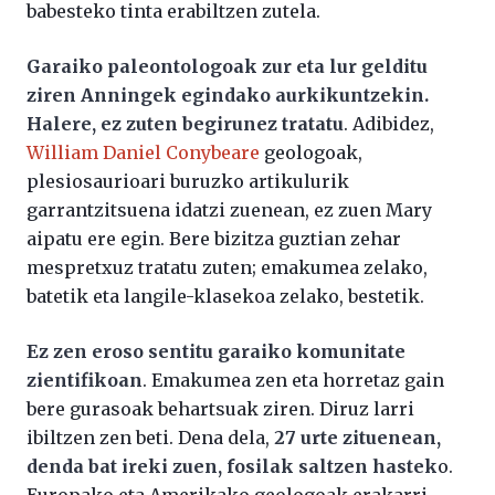
babesteko tinta erabiltzen zutela.
Garaiko paleontologoak zur eta lur gelditu
ziren Anningek egindako aurkikuntzekin.
Halere, ez zuten begirunez tratatu
. Adibidez,
William Daniel Conybeare
geologoak,
plesiosaurioari buruzko artikulurik
garrantzitsuena idatzi zuenean, ez zuen Mary
aipatu ere egin. Bere bizitza guztian zehar
mespretxuz tratatu zuten; emakumea zelako,
batetik eta langile-klasekoa zelako, bestetik.
Ez zen eroso sentitu garaiko komunitate
zientifikoan
. Emakumea zen eta horretaz gain
bere gurasoak behartsuak ziren. Diruz larri
ibiltzen zen beti. Dena dela,
27 urte zituenean,
denda bat ireki zuen, fosilak saltzen hastek
o.