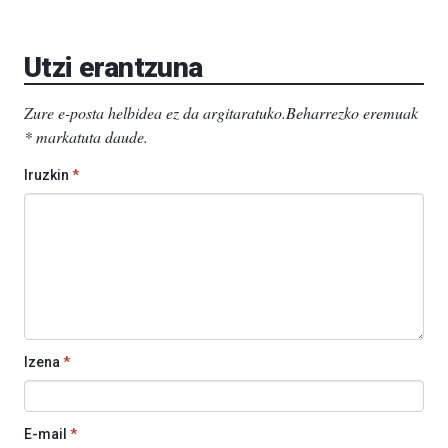
Utzi erantzuna
Zure e-posta helbidea ez da argitaratuko.
Beharrezko eremuak
*
markatuta daude
.
Iruzkin
*
Izena
*
E-mail
*