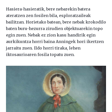
Hasiera-hasieratik, bere nebarekin batera
ateratzen zen fosilen bila, esploratzaileak
bailitzan. Horietako batean, bere nebak krokodilo
baten buru-hezurra zirudien objektuarekin topo
egin zuen. Nebak ez zion kasu handirik egin
aurkikuntza horri baina Anningek hori ikertzen
jarraitu zuen. Ildo horri tiraka, lehen
iktosaurioaren fosila topatu zuen.