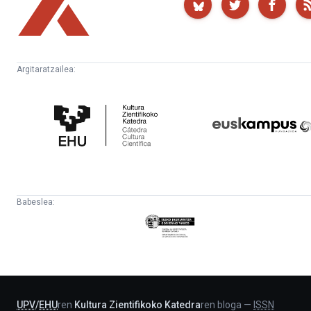
Argitaratzailea:
Kultura
Euskampus
Zientifikoko
Fundazioa
Katedra
Babeslea:
Eusko
Jaurlaritza
-
Lehendakaritza
UPV
/
EHU
ren
Kultura Zientifikoko Katedra
ren bloga
—
ISSN