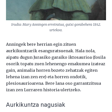
Irudia: Mary Anningen erretratua, gutxi gorabehera 1842.
urtekoa.
Anningek bere herrian egin zituen
aurkikuntzarik esanguratsuenak. Hala nola,
aipatu dugun Jurasiko garaiko iktosaurioa (fosila
osorik topatu zuen lehenengo emakumea izateaz
gain, animalia horren bozeto zehatzak egiten
lehena izan zen ere) eta horren ondotik,
plesiosaurioarena. Bere lana oso garrantzitsua
izan zen Lurraren historia ulertzeko
.
Aurkikuntza nagusiak