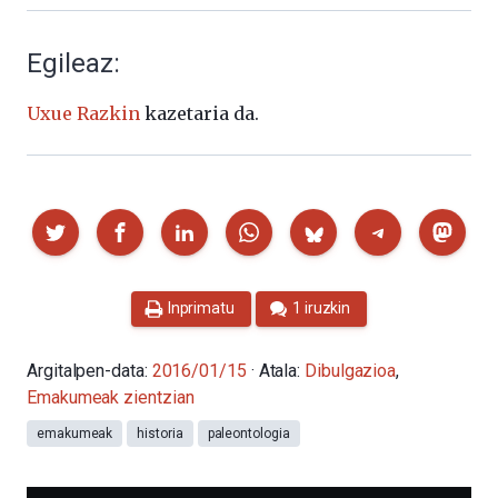
Egileaz:
Uxue Razkin
kazetaria da.
Partekatu
Inprimatu
1 iruzkin
Argitalpen-data:
2016/01/15
· Atala:
Dibulgazioa
,
Emakumeak zientzian
emakumeak
historia
paleontologia