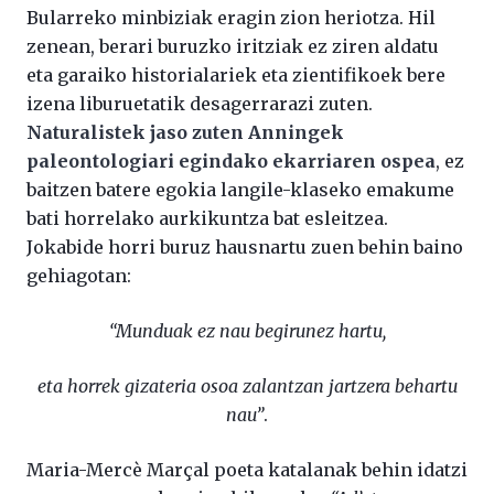
Bularreko minbiziak eragin zion heriotza. Hil
zenean, berari buruzko iritziak ez ziren aldatu
eta garaiko historialariek eta zientifikoek bere
izena liburuetatik desagerrarazi zuten.
Naturalistek jaso zuten Anningek
paleontologiari egindako ekarriaren ospea
, ez
baitzen batere egokia langile-klaseko emakume
bati horrelako aurkikuntza bat esleitzea.
Jokabide horri buruz hausnartu zuen behin baino
gehiagotan:
“Munduak ez nau begirunez hartu,
eta horrek gizateria osoa zalantzan jartzera behartu
nau”
.
Maria-Mercè Marçal poeta katalanak behin idatzi