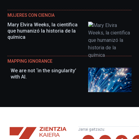
MUJERES CON CIENCIA
Mary Elvira Weeks, la científica
que humanizó la historia de la
química
MAPPING IGNORANCE
We are not ‘in the singularity’
with AI.
Zientzia
Jarrai gaitzazu:
Kaiera