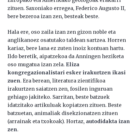
Europako eta Amerikako geologoak erakarri
zituen. Saxoniako erregea, Federico Augusto II,
bere bezeroa izan zen, besteak beste.
Hala ere, oso zaila izan zen gizon noble eta
anglikanoez osatutako taldean sartzea. Horren
kariaz, bere lana ez zuten inoiz kontuan hartu.
Ildo beretik, aipatzekoa da Anningen heziketa
oso mugatua izan zela.
Eliza
kongregazionalistari esker irakurtzen ikasi
zuen
. Era berean, literatura zientifikoa
irakurtzen saiatzen zen, fosilen inguruan
gehiago jakiteko. Sarritan, beste batzuek
idatzitako artikuluak kopiatzen zituen. Beste
batzuetan, animaliak disekzionatzen zituen
(arrainak eta txokoak). Hortaz,
autodidakta izan
zen
.