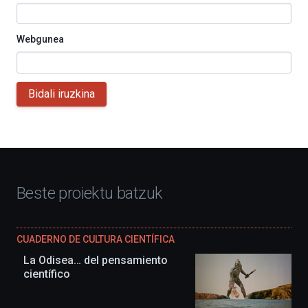
Webgunea
Bidali iruzkina
Beste proiektu batzuk
CUADERNO DE CULTURA CIENTÍFICA
La Odisea… del pensamiento
científico