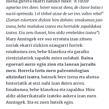
zuena gurera ekarri nahiko nuke:
“A l’atzar
agraeixo tres dons: haver nascut dona, de classe baixa i
nació oprimida. I el tèrbol atzur de ser tres voltes rebel”
(Zoriari eskertzen dizkiot hiru dohain: emakumea jaio
izana, behe mailakoa izatea eta herrialde zapaldukoa
izatea. Eta zeru ilunari, hiru aldiz errebeldea izatea”)
.
Mary Anningek ere oso errotuta izan zituen
zoriak ekarri zizkion ezaugarri horiek:
emakumea zen, behe-klasekoa eta garaiko
zientzialariek zapaldu zuten nolabait.
Baina
egoerari aurre egin zion eta lanean jarraitu
zuen. Horrela lortu zuen paleontologian
aitzindari izatea
, batzuek bere izena eta ahotsa
historiatik at utzi nahi izan duten arren.
Emakumea, behe-klasekoa eta zapaldua. Hiru
aldiz aldarrikatzaile izateko aukera izan zuen
Anningek. Eta ez zuen hutsik egin.