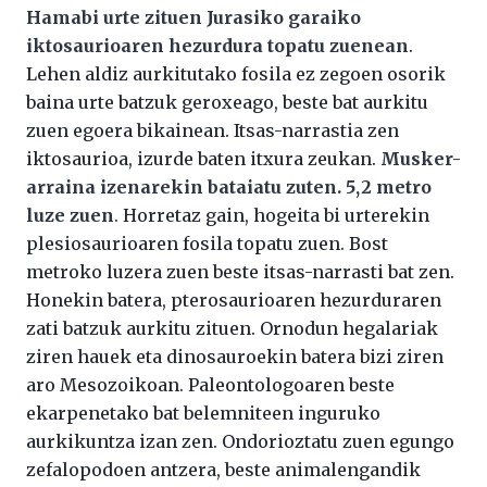
Hamabi urte zituen Jurasiko garaiko
iktosaurioaren hezurdura topatu zuenean
.
Lehen aldiz aurkitutako fosila ez zegoen osorik
baina urte batzuk geroxeago, beste bat aurkitu
zuen egoera bikainean. Itsas-narrastia zen
iktosaurioa, izurde baten itxura zeukan.
Musker-
arraina izenarekin bataiatu zuten. 5,2 metro
luze zuen
. Horretaz gain, hogeita bi urterekin
plesiosaurioaren fosila topatu zuen. Bost
metroko luzera zuen beste itsas-narrasti bat zen.
Honekin batera, pterosaurioaren hezurduraren
zati batzuk aurkitu zituen. Ornodun hegalariak
ziren hauek eta dinosauroekin batera bizi ziren
aro Mesozoikoan. Paleontologoaren beste
ekarpenetako bat belemniteen inguruko
aurkikuntza izan zen. Ondorioztatu zuen egungo
zefalopodoen antzera, beste animalengandik