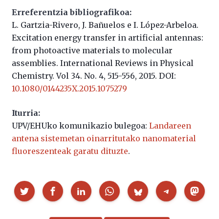
Erreferentzia bibliografikoa:
L. Gartzia-Rivero, J. Bañuelos e I. López-Arbeloa.
Excitation energy transfer in artificial antennas:
from photoactive materials to molecular
assemblies.
International Reviews in Physical
Chemistry. Vol 34.
No. 4, 515-556, 2015. DOI:
10.1080/0144235X.2015.1075279
Iturria:
UPV/EHUko komunikazio bulegoa:
Landareen
antena sistemetan oinarritutako nanomaterial
fluoreszenteak garatu dituzte
.
Partekatu