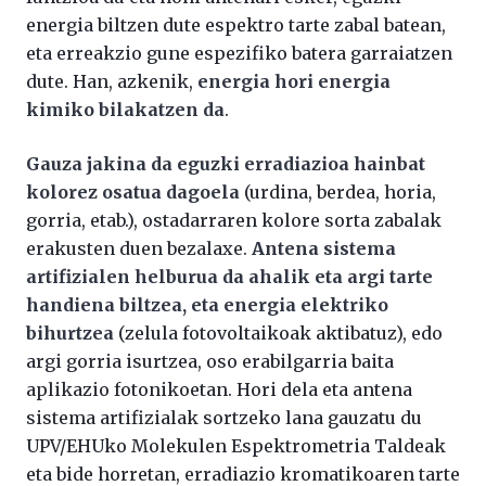
energia biltzen dute espektro tarte zabal batean,
eta erreakzio gune espezifiko batera garraiatzen
dute. Han, azkenik,
energia hori energia
kimiko bilakatzen da
.
Gauza jakina da eguzki erradiazioa hainbat
kolorez osatua dagoela
(urdina, berdea, horia,
gorria, etab.), ostadarraren kolore sorta zabalak
erakusten duen bezalaxe.
Antena sistema
artifizialen helburua da ahalik eta argi tarte
handiena biltzea, eta energia elektriko
bihurtzea
(zelula fotovoltaikoak aktibatuz), edo
argi gorria isurtzea, oso erabilgarria baita
aplikazio fotonikoetan. Hori dela eta antena
sistema artifizialak sortzeko lana gauzatu du
UPV/EHUko Molekulen Espektrometria Taldeak
eta bide horretan, erradiazio kromatikoaren tarte