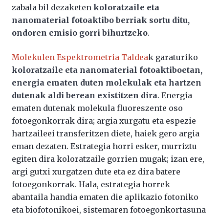
zabala bil dezaketen
koloratzaile eta
nanomaterial fotoaktibo berriak sortu ditu,
ondoren emisio gorri bihurtzeko
.
Molekulen Espektrometria Taldea
k garaturiko
koloratzaile eta nanomaterial fotoaktiboetan,
energia ematen duten molekulak eta hartzen
dutenak aldi berean existitzen dira
. Energia
ematen dutenak molekula fluoreszente oso
fotoegonkorrak dira; argia xurgatu eta espezie
hartzaileei transferitzen diete, haiek gero argia
eman dezaten. Estrategia horri esker, murriztu
egiten dira koloratzaile gorrien mugak; izan ere,
argi gutxi xurgatzen dute eta ez dira batere
fotoegonkorrak. Hala, estrategia horrek
abantaila handia ematen die aplikazio fotoniko
eta biofotonikoei, sistemaren fotoegonkortasuna