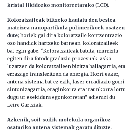
kristal likidozko monitoreetarako
(LCD).
Koloratzaileak biltzeko hautatu den bestea
matrizea nanopartikula polimerikoek osatzen
dute
; horiek gai dira koloratzaile kontzentrazio
oso handiak hartzeko barnean, koloratzaileek
bat egin gabe. “Koloratzaileak batuta, murriztu
egiten dira fotodegradazio prozesuak, asko
luzatzen da koloratzaileen bizitza baliagarria, eta
errazago transferitzen da energia. Horri esker,
antena sistema bat ez ezik, laser erradiazio gorri
sintonizagarria, eraginkorra eta iraunkorra lortu
dugu ur esekidura egonkorretan” adierazi du
Leire Gartziak.
Azkenik, soil-soilik molekula organikoz
osaturiko antena sistemak garatu dituzte.