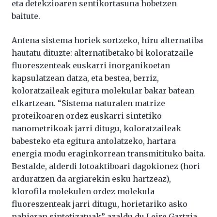
eta detekzioaren sentikortasuna hobetzen
baitute.
Antena sistema horiek sortzeko, hiru alternatiba
hautatu dituzte: alternatibetako bi koloratzaile
fluoreszenteak euskarri inorganikoetan
kapsulatzean datza, eta bestea, berriz,
koloratzaileak egitura molekular bakar batean
elkartzean. “Sistema naturalen matrize
proteikoaren ordez euskarri sintetiko
nanometrikoak jarri ditugu, koloratzaileak
babesteko eta egitura antolatzeko, hartara
energia modu eraginkorrean transmitituko baita.
Bestalde, alderdi fotoaktiboari dagokionez (hori
arduratzen da argiarekin esku hartzeaz),
klorofila molekulen ordez molekula
fluoreszenteak jarri ditugu, horietariko asko
nahieran sintetizatuak” azaldu du Leire Gartzia