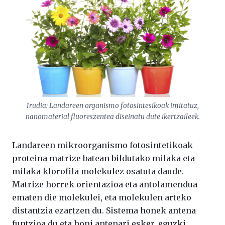
Irudia: Landareen organismo fotosintesikoak imitatuz,
nanomaterial fluoreszentea diseinatu dute ikertzaileek.
Landareen mikroorganismo fotosintetikoak
proteina matrize batean bildutako milaka eta
milaka klorofila molekulez osatuta daude.
Matrize horrek orientazioa eta antolamendua
ematen die molekulei, eta molekulen arteko
distantzia ezartzen du. Sistema honek antena
funtzioa du eta honi antenari esker, eguzki