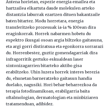
Antena horietan, espezie energia emailea eta
hartzailea elkartuta daude molekulen arteko
distantzia laburrak ezartzen dituen bakantzaile
baten bitartez. Modu horretara, energia
transferitzeko prozesuak ia-ia % 100ean dira
eraginkorrak. Horrek nabarmen hobetu du
espektro ikusgai osoan argia biltzeko gaitasuna,
eta argi gorri distiratsua eta egonkorra sorrarazi
du. Horrenbestez, guztiz gomendagarriak dira
infragorritik gertuko eskualdean laser
sintonizagarrien bitarteko aktibo gisa
erabiltzeko. Uhin luzera horrek interes berezia
du, ehunetan barneratzeko gaitasun handia
duelako, nagusiki. Hori behar-beharrezkoa da
terapia fotodinamikoan, erabilgarria baita
oftalmologian, dermatologian eta minbiziaren
tratamenduan, adibidez.