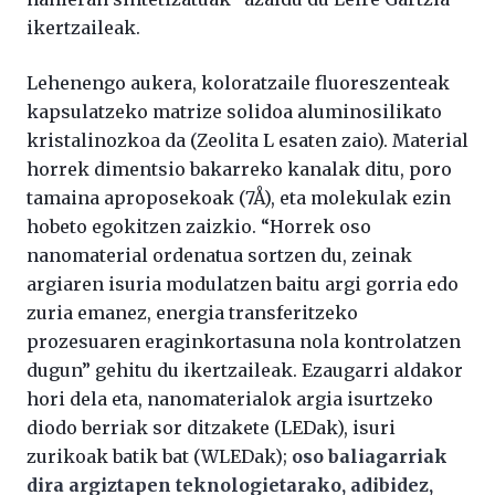
ikertzaileak.
Lehenengo aukera, koloratzaile fluoreszenteak
kapsulatzeko matrize solidoa aluminosilikato
kristalinozkoa da (Zeolita L esaten zaio). Material
horrek dimentsio bakarreko kanalak ditu, poro
tamaina aproposekoak (7Å), eta molekulak ezin
hobeto egokitzen zaizkio. “Horrek oso
nanomaterial ordenatua sortzen du, zeinak
argiaren isuria modulatzen baitu argi gorria edo
zuria emanez, energia transferitzeko
prozesuaren eraginkortasuna nola kontrolatzen
dugun” gehitu du ikertzaileak. Ezaugarri aldakor
hori dela eta, nanomaterialok argia isurtzeko
diodo berriak sor ditzakete (LEDak), isuri
zurikoak batik bat (WLEDak);
oso baliagarriak
dira argiztapen teknologietarako, adibidez,