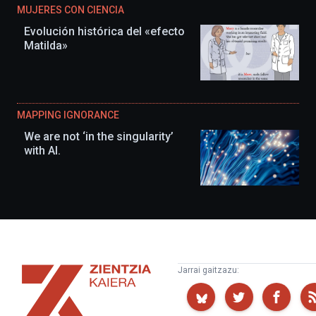
MUJERES CON CIENCIA
Evolución histórica del «efecto
Matilda»
MAPPING IGNORANCE
We are not ‘in the singularity’
with AI.
Zientzia
Jarrai gaitzazu:
Kaiera