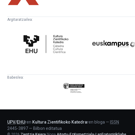
Argitaratzailea:
Kultura
Euskampus
Zientifikoko
Fundazioa
Katedra
Babeslea:
Eusko
Jaurlaritza
-
Lehendakaritza
UPV
/
EHU
ren
Kultura Zientifikoko Katedra
ren bloga
—
ISSN
2445-3897
—
Bilbon editatua
©
2026
Zientzia Kaiera
bloga
Aitortu-EzKomertziala-LanEratorririkGabe