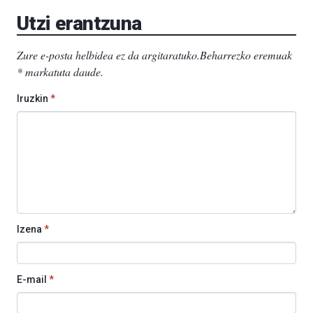
EHU…
Utzi erantzuna
Zure e-posta helbidea ez da argitaratuko.
Beharrezko eremuak
*
markatuta daude
.
Iruzkin
*
Izena
*
E-mail
*