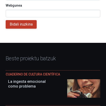
Webgunea
Bidali iruzkina
Beste proiektu batzuk
CUADERNO DE CULTURA CIENTÍFICA
La ingesta emocional
como problema