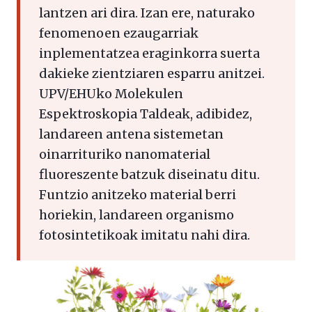
lantzen ari dira. Izan ere, naturako
fenomenoen ezaugarriak
inplementatzea eraginkorra suerta
dakieke zientziaren esparru anitzei.
UPV/EHUko Molekulen
Espektroskopia Taldeak, adibidez,
landareen antena sistemetan
oinarrituriko nanomaterial
fluoreszente batzuk diseinatu ditu.
Funtzio anitzeko material berri
horiekin, landareen organismo
fotosintetikoak imitatu nahi dira.