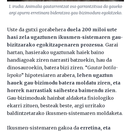
1. irudia: Animalia gautarrentzat oso garrantzitsua da gaueko
argi apurra erretinara bideratzea gau-bizimodura egokitzeko.
Uste da gutxi gorabehera
duela 200 miloi urte
hasi zela ugaztunen ikusmen-sistemaren gau-
bizitzarako egokitzapenaren prozesua
. Garai
hartan, hasierako ugaztunak haiek baino
handiagoak ziren narrasti batzuekin, hau da
dinosauroekin, batera bizi ziren. “
Gautar botila-
lepoko
” hipotesiaren arabera,
lehen ugaztun
hauek gau-bizimodu batera moldatu ziren, eta
horrek narrastiak saihestea baimendu zien
.
Gau-bizimoduak hainbat aldaketa fisiologiko
ekarri zituen, besteak beste, argi urritako
baldintzetarako ikusmen-sistemaren moldaketa.
Ikusmen-sistemaren gakoa da
erretina, eta