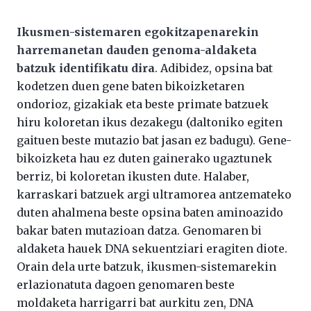
Ikusmen-sistemaren egokitzapenarekin
harremanetan dauden genoma-aldaketa
batzuk identifikatu dira
. Adibidez, opsina bat
kodetzen duen gene baten bikoizketaren
ondorioz, gizakiak eta beste primate batzuek
hiru koloretan ikus dezakegu (daltoniko egiten
gaituen beste mutazio bat jasan ez badugu). Gene-
bikoizketa hau ez duten gainerako ugaztunek
berriz, bi koloretan ikusten dute. Halaber,
karraskari batzuek argi ultramorea antzemateko
duten ahalmena beste opsina baten aminoazido
bakar baten mutazioan datza. Genomaren bi
aldaketa hauek DNA sekuentziari eragiten diote.
Orain dela urte batzuk, ikusmen-sistemarekin
erlazionatuta dagoen genomaren beste
moldaketa harrigarri bat aurkitu zen, DNA