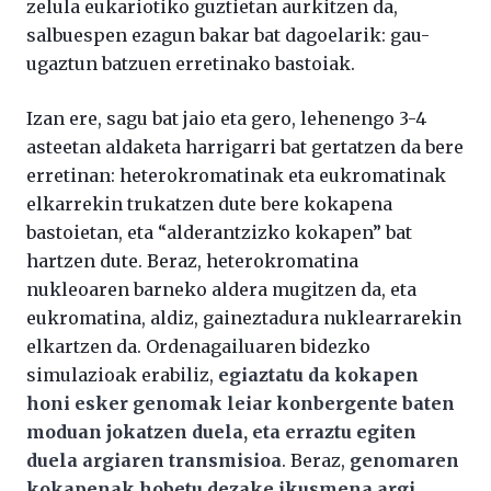
zelula eukariotiko guztietan aurkitzen da,
salbuespen ezagun bakar bat dagoelarik: gau-
ugaztun batzuen erretinako bastoiak.
Izan ere, sagu bat jaio eta gero, lehenengo 3-4
asteetan aldaketa harrigarri bat gertatzen da bere
erretinan: heterokromatinak eta eukromatinak
elkarrekin trukatzen dute bere kokapena
bastoietan, eta “alderantzizko kokapen” bat
hartzen dute. Beraz, heterokromatina
nukleoaren barneko aldera mugitzen da, eta
eukromatina, aldiz, gaineztadura nuklearrarekin
elkartzen da. Ordenagailuaren bidezko
simulazioak erabiliz,
egiaztatu da kokapen
honi esker genomak leiar konbergente baten
moduan jokatzen duela, eta erraztu egiten
duela argiaren transmisioa
. Beraz,
genomaren
kokapenak hobetu dezake ikusmena argi