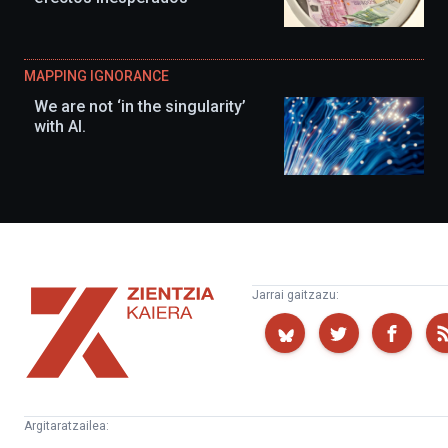
MAPPING IGNORANCE
We are not ‘in the singularity’
with AI.
Zientzia
Jarrai gaitzazu:
Kaiera
Argitaratzailea: