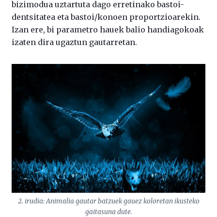
bizimodua uztartuta dago erretinako bastoi-
dentsitatea eta bastoi/konoen proportzioarekin.
Izan ere, bi parametro hauek balio handiagokoak
izaten dira ugaztun gautarretan.
2. irudia: Animalia gautar batzuek gauez koloretan ikusteko
gaitasuna dute.