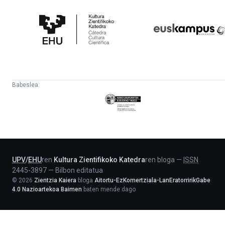
Kultura
Euskampus
Zientifikoko
Fundazioa
Katedra
Babeslea:
Eusko
Jaurlaritza
-
Lehendakaritza
UPV
/
EHU
ren
Kultura Zientifikoko Katedra
ren bloga
—
ISSN
2445-3897
—
Bilbon editatua
©
2026
Zientzia Kaiera
bloga
Aitortu-EzKomertziala-LanEratorririkGabe
4.0 Nazioartekoa Baimen
baten mende dago