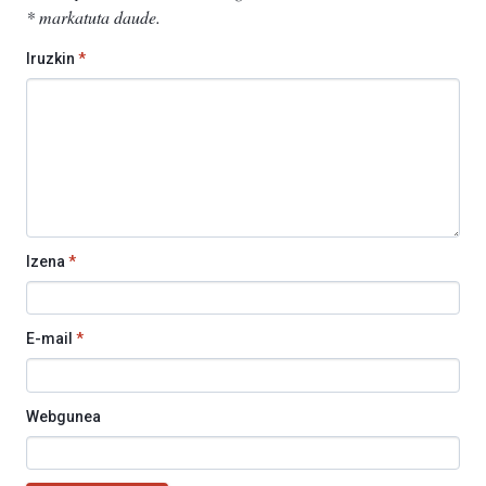
*
markatuta daude
.
Iruzkin
*
Izena
*
E-mail
*
Webgunea