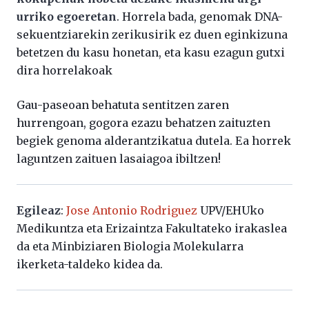
urriko egoeretan
. Horrela bada, genomak DNA-
sekuentziarekin zerikusirik ez duen eginkizuna
betetzen du kasu honetan, eta kasu ezagun gutxi
dira horrelakoak
Gau-paseoan behatuta sentitzen zaren
hurrengoan, gogora ezazu behatzen zaituzten
begiek genoma alderantzikatua dutela. Ea horrek
laguntzen zaituen lasaiagoa ibiltzen!
Egileaz
:
Jose Antonio Rodriguez
UPV/EHUko
Medikuntza eta Erizaintza Fakultateko irakaslea
da eta Minbiziaren Biologia Molekularra
ikerketa-taldeko kidea da.