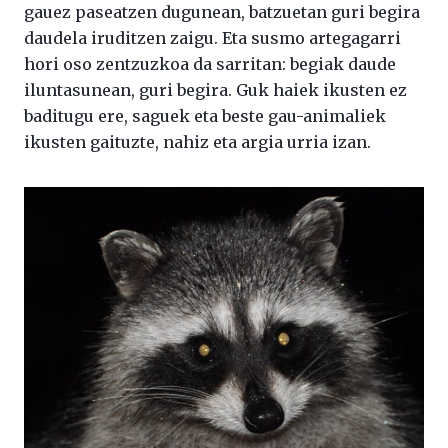
gauez paseatzen dugunean, batzuetan guri begira
daudela iruditzen zaigu. Eta susmo artegagarri
hori oso zentzuzkoa da sarritan: begiak daude
iluntasunean, guri begira. Guk haiek ikusten ez
baditugu ere, saguek eta beste gau-animaliek
ikusten gaituzte, nahiz eta argia urria izan.