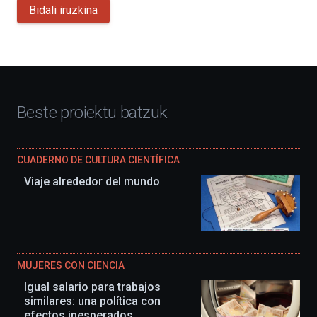
Bidali iruzkina
Beste proiektu batzuk
CUADERNO DE CULTURA CIENTÍFICA
Viaje alrededor del mundo
MUJERES CON CIENCIA
Igual salario para trabajos
similares: una política con
efectos inesperados