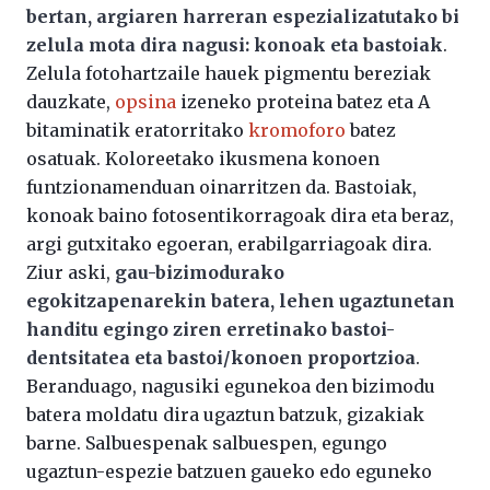
bertan, argiaren harreran espezializatutako bi
zelula mota dira nagusi: konoak eta bastoiak
.
Zelula fotohartzaile hauek pigmentu bereziak
dauzkate,
opsina
izeneko proteina batez eta A
bitaminatik eratorritako
kromoforo
batez
osatuak. Koloreetako ikusmena konoen
funtzionamenduan oinarritzen da. Bastoiak,
konoak baino fotosentikorragoak dira eta beraz,
argi gutxitako egoeran, erabilgarriagoak dira.
Ziur aski,
gau-bizimodurako
egokitzapenarekin batera, lehen ugaztunetan
handitu egingo ziren erretinako bastoi-
dentsitatea eta bastoi/konoen proportzioa
.
Beranduago, nagusiki egunekoa den bizimodu
batera moldatu dira ugaztun batzuk, gizakiak
barne. Salbuespenak salbuespen, egungo
ugaztun-espezie batzuen gaueko edo eguneko