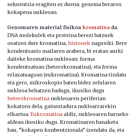
sekuentzia eragiten ez duena: genoma beraren
kokapena nukleoan.
Genomaren material fisikoa
kromatina
da
.
DNA molekulek eta proteina berezi batzuek
osatzen dute kromatina,
histonek
nagusiki. Bere
kondentsazio mailaren arabera, bi eratan aurki
daiteke kromatina nukleoan: forma
kondentsatuan (heterokromatina), eta forma
erlaxatuagoan (eukromatina). Kromatina tindatu
eta gero, mikroskopio baten bidez zelularen
nukleoa behatzen badugu, ikusiko dugu
heterokromatina
nukleoaren periferian
kokatzen dela, gaineztadura nuklearrarekin
elkartua.
Eukromatina
aldiz, nukleoaren barneko
aldean ikusiko dugu. Kromatinaren banaketa
hau, “kokapen konbentzionala” izendatu da, eta