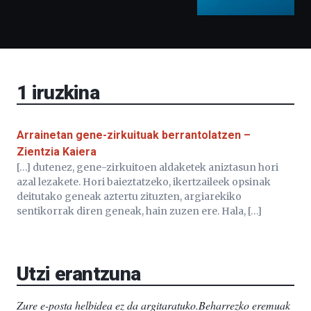
ditu:
Bidebarrietako
Liburutegia,
Bizkaia
Aretoa-
EHU…
1
iruzkina
Arrainetan gene-zirkuituak berrantolatzen –
Zientzia Kaiera
[…] dutenez, gene-zirkuitoen aldaketek aniztasun hori
azal lezakete. Hori baieztatzeko, ikertzaileek opsinak
deitutako geneak aztertu zituzten, argiarekiko
sentikorrak diren geneak, hain zuzen ere. Hala, […]
Utzi erantzuna
Zure e-posta helbidea ez da argitaratuko.
Beharrezko eremuak