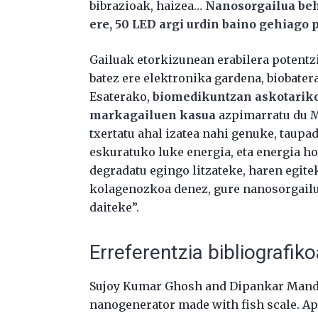
bibrazioak, haizea…
Nanosorgailua beh
ere, 50 LED argi urdin baino gehiago 
Gailuak etorkizunean erabilera potentzia
batez ere elektronika gardena, biobater
Esaterako,
biomedikuntzan askotariko
markagailuen kasua
azpimarratu du M
txertatu ahal izatea nahi genuke, taupa
eskuratuko luke energia, eta energia h
degradatu egingo litzateke, haren egit
kolagenozkoa denez, gure nanosorgailua
daiteke”.
Erreferentzia bibliografik
Sujoy Kumar Ghosh and Dipankar Manda
nanogenerator made with fish scale. Appl.