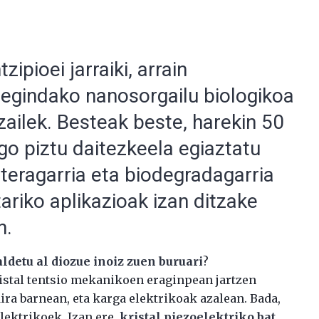
zipioei jarraiki, arrain
egindako nanosorgailu biologikoa
tzailek. Besteak beste, harekin 50
go piztu daitezkeela egiaztatu
ateragarria eta biodegradagarria
ariko aplikazioak izan ditzake
n.
aldetu al diozue inoiz zuen buruari
?
istal tentsio mekanikoen eraginpean jartzen
ira barnean, eta karga elektrikoak azalean. Bada,
lektrikoek. Izan ere,
kristal piezoelektriko bat