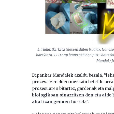
1. irudia: Ikerketa islatzen duten irudiak. Nano
harekin 50 LED argi baino gehiago piztu daitezk
Mandal / J
Dipankar Mandalek azaldu bezala, “leh
prozesatzen duen merkatu betetik: arr
prozesuaren bitartez, gardenak eta mal
biologikoan oinarritzen den eta alde 
ahal izan genuen
horrela”.