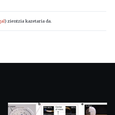
al
) zientzia kazetaria da.