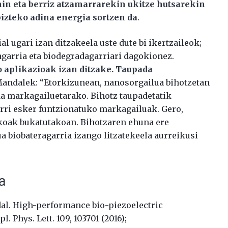
in eta berriz atzamarrarekin ukitze hutsarekin
pizteko adina energia sortzen da
.
l ugari izan ditzakeela uste dute bi ikertzaileok;
agarria eta biodegradagarriari dagokionez.
 aplikazioak izan ditzake. Taupada
andalek: “Etorkizunean, nanosorgailua bihotzetan
da markagailuetarako. Bihotz taupadetatik
orri esker funtzionatuko markagailuak. Gero,
ekoak bukatutakoan. Bihotzaren ehuna ere
 biobateragarria izango litzatekeela aurreikusi
oa
l. High-performance bio-piezoelectric
 Phys. Lett. 109, 103701 (2016);