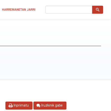
Bilatu
HARREMANETAN JARRI
Inprimatu
Iruzkinik gabe