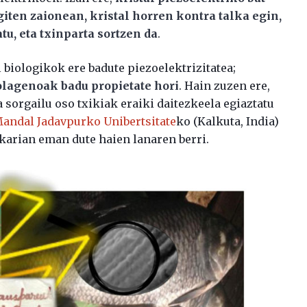
giten zaionean, kristal horren kontra talka egin,
u, eta txinparta sortzen da
.
l biologikok ere badute piezoelektrizitatea;
olagenoak badu propietate hori
. Hain zuzen ere,
 sorgailu oso txikiak eraiki daitezkeela egiaztatu
Mandal
Jadavpurko Unibertsitate
ko (Kalkuta, India)
karian eman dute haien lanaren berri.