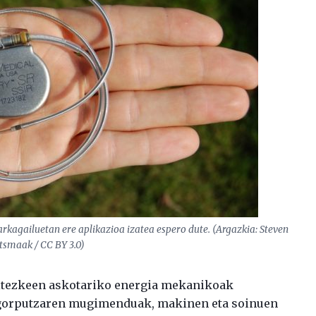
rkagailuetan ere aplikazioa izatea espero dute. (Argazkia: Steven
tsmaak / CC BY 3.0)
aitezkeen askotariko energia mekanikoak
 gorputzaren mugimenduak, makinen eta soinuen