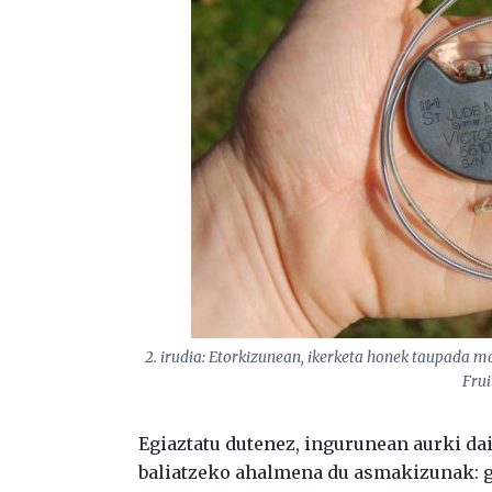
2. irudia: Etorkizunean, ikerketa honek taupada ma
Frui
Egiaztatu dutenez, ingurunean aurki d
baliatzeko ahalmena du asmakizunak: