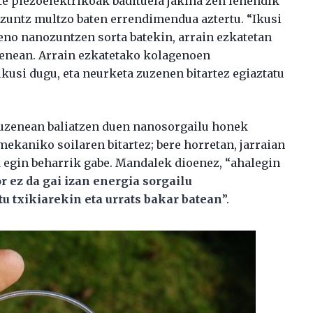
e piezoelektrikoak badituela jakina zen lehendik
ozuntz multzo baten errendimendua aztertu. “Ikusi
eno nanozuntzen sorta batekin, arrain ezkatetan
udenean. Arrain ezkatetako kolagenoen
ikusi dugu, eta neurketa zuzenen bitartez egiaztatu
zuzenean baliatzen duen nanosorgailu honek
mekaniko soilaren bitartez; bere horretan, jarraian
 egin beharrik gabe. Mandalek dioenez, “ahalegin
or ez da gai izan energia sorgailu
tu txikiarekin eta urrats bakar batean
”.