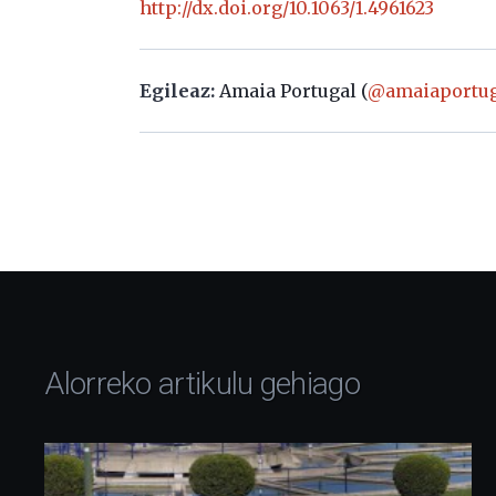
http://dx.doi.org/10.1063/1.4961623
Egileaz:
Amaia Portugal (
@amaiaportug
Alorreko artikulu gehiago