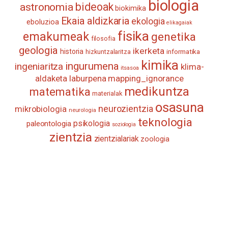
biologia
astronomia
bideoak
biokimika
Ekaia aldizkaria
ekologia
eboluzioa
elikagaiak
fisika
emakumeak
genetika
filosofia
geologia
ikerketa
historia
informatika
hizkuntzalaritza
kimika
ingurumena
ingeniaritza
klima-
itsasoa
aldaketa
laburpena
mapping_ignorance
medikuntza
matematika
materialak
osasuna
neurozientzia
mikrobiologia
neurologia
teknologia
psikologia
paleontologia
soziologia
zientzia
zientzialariak
zoologia