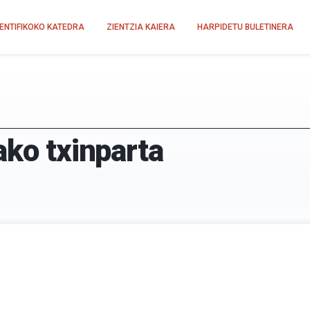
IENTIFIKOKO KATEDRA
ZIENTZIA KAIERA
HARPIDETU BULETINERA
ako txinparta