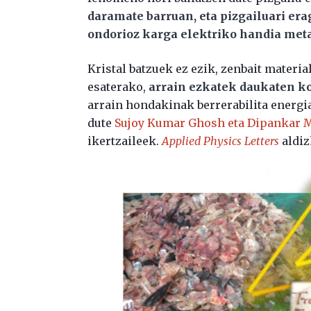
daramate barruan, eta pizgailuari era
ondorioz karga elektriko handia metat
Kristal batzuek ez ezik, zenbait materia
esaterako,
arrain ezkatek daukaten k
arrain hondakinak berrerabilita energia
dute
Sujoy Kumar Ghosh eta Dipankar 
ikertzaileek.
Applied Physics Letters
aldiz