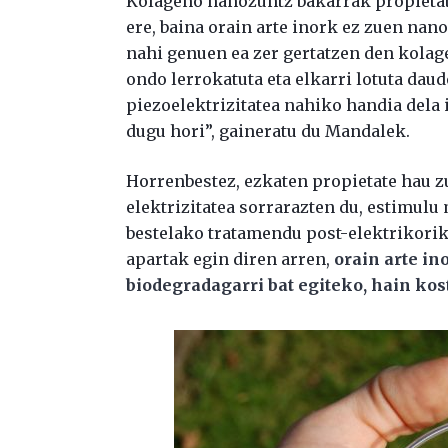
Kolageno nanozuntz bakarrak propietat
ere, baina orain arte inork ez zuen nan
nahi genuen ea zer gertatzen den kolag
ondo lerrokatuta eta elkarri lotuta da
piezoelektrizitatea nahiko handia dela 
dugu hori”, gaineratu du Mandalek.
Horrenbestez, ezkaten propietate hau 
elektrizitatea sorrarazten du, estimulu 
bestelako tratamendu post-elektrikorik
apartak egin diren arren,
orain arte in
biodegradagarri bat egiteko, hain kos