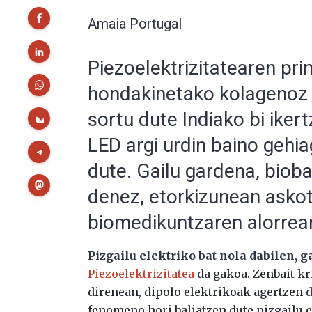
Amaia Portugal
Piezoelektrizitatearen print
hondakinetako kolagenoz 
sortu dute Indiako bi iker
LED argi urdin baino gehia
dute. Gailu gardena, biob
denez, etorkizunean askot
biomedikuntzaren alorrea
Pizgailu elektriko bat nola dabilen, g
Piezoelektrizitatea
da gakoa. Zenbait kr
direnean, dipolo elektrikoak agertzen d
fenomeno hori baliatzen dute pizgailu e