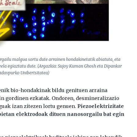
sorgailu malgua sortu dute arrainen hondakinetatik abiatuta, eta
eela egiaztatu dute. (Argazkia: Sujoy Kuman Ghosh eta Dipankar
adavpurko Unibertsitatea)
enik bio-hondakinak bildu genituen arraina
ain gordinen ezkatak. Ondoren, desmineralizazio
guak izan zitezen lortu genuen.
Piezoelektrizitate
bietan elektrodoak dituen nanosorgailu bat egin