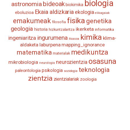
biologia
astronomia
bideoak
biokimika
Ekaia aldizkaria
ekologia
eboluzioa
elikagaiak
fisika
emakumeak
genetika
filosofia
geologia
ikerketa
historia
informatika
hizkuntzalaritza
kimika
ingurumena
ingeniaritza
klima-
itsasoa
aldaketa
laburpena
mapping_ignorance
medikuntza
matematika
materialak
osasuna
neurozientzia
mikrobiologia
neurologia
teknologia
psikologia
paleontologia
soziologia
zientzia
zientzialariak
zoologia