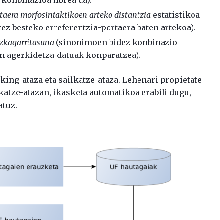
konbinazioa librea da).
taera morfosintaktikoen arteko distantzia
estatistikoa
ez besteko erreferentzia-portaera baten artekoa).
ezkagarritasuna
(sinonimoen bidez konbinazio
en agerkidetza-datuak konparatzea).
nking-ataza eta sailkatze-ataza. Lehenari propietate
katze-atazan, ikasketa automatikoa erabili dugu,
tuz.