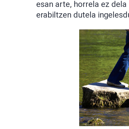
esan arte, horrela ez dela
erabiltzen dutela ingelesd