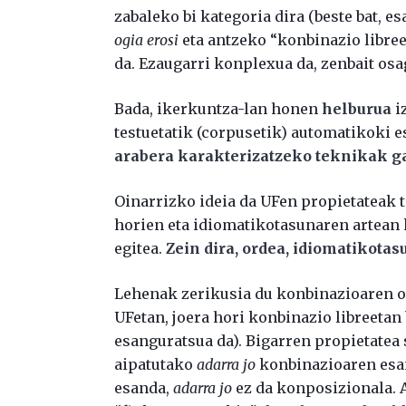
zabaleko bi kategoria dira (beste bat, e
ogia erosi
eta antzeko “konbinazio libree
da. Ezaugarri konplexua da, zenbait osag
Bada, ikerkuntza-lan honen
helburua
i
testuetatik (corpusetik) automatikoki 
arabera karakterizatzeko teknikak ga
Oinarrizko ideia da UFen propietateak t
horien eta idiomatikotasunaren artean
egitea.
Zein dira, ordea, idiomatikotas
Lehenak zerikusia du konbinazioaren os
UFetan, joera hori konbinazio libreetan
esanguratsua da). Bigarren propietatea 
aipatutako
adarra jo
konbinazioaren esana
esanda,
adarra jo
ez da konposizionala. 