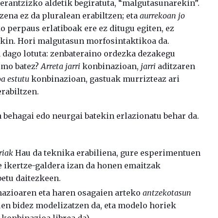
derantzizko aldetik begiratuta, “malgutasunarekin”.
zena ez da pluralean erabiltzen; eta
aurrekoan jo
perpaus erlatiboak ere ez ditugu egiten, ez
ekin. Hori malgutasun morfosintaktikoa da.
n dago lotuta: zenbateraino ordezka dezakegu
imo batez?
Arreta jarri
konbinazioan,
jarri
aditzaren
oa estutu
konbinazioan, gastuak murrizteaz ari
rabiltzen.
 behagai edo neurgai batekin erlazionatu behar da.
riak
Hau da teknika erabiliena, gure esperimentuen
e ikertze-galdera izan da honen emaitzak
etu daitezkeen.
nazioaren eta haren osagaien arteko
antzekotasun
en bidez modelizatzen da, eta modelo horiek