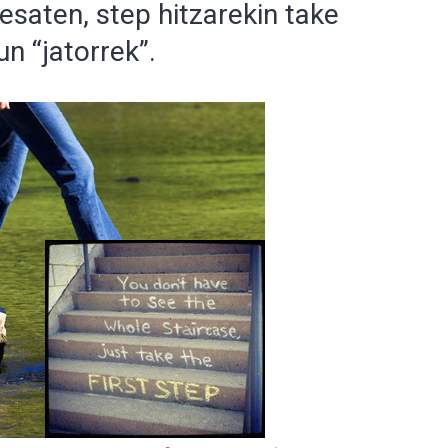
 esaten, step hitzarekin take
un “jatorrek”.