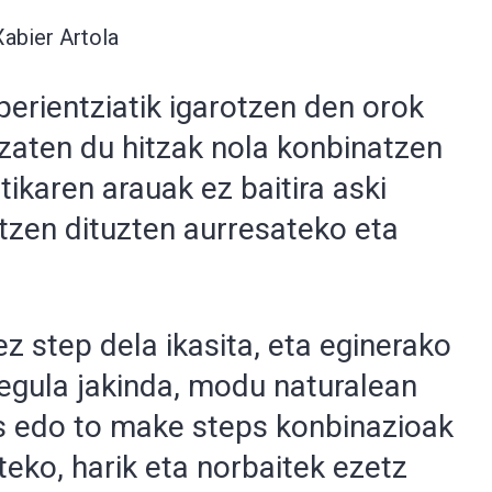
Xabier Artola
perientziatik igarotzen den orok
 izaten du hitzak nola konbinatzen
tikaren arauak ez baitira aski
ltzen dituzten aurresateko eta
z step dela ikasita, eta eginerako
egula jakinda, modu naturalean
ps edo to make steps konbinazioak
teko, harik eta norbaitek ezetz