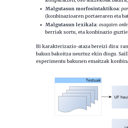
konparatzen; oso antzekoak badira, 
Malgutasun morfosintaktikoa
:
por
(konbinazioaren portaeraren eta bat
Malgutasun lexikala
:
osagaien ord
berriak sortu, eta konbinazio guzti
Bi karakterizazio-ataza bereizi dira: ra
bakun bakoitza neurtuz ekin diogu. Sail
esperimentu bakunen emaitzak konbina