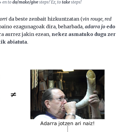
 → en to
do/make/give
steps? Ez, to
take
steps!
orri
da beste zenbait hizkuntzatan (
vin rouge, red
 baino ezagunagoak dira, beharbada,
adarra jo
edo
ra aurrez jakin ezean,
nekez asmatuko dugu zer
ik abiatuta
.