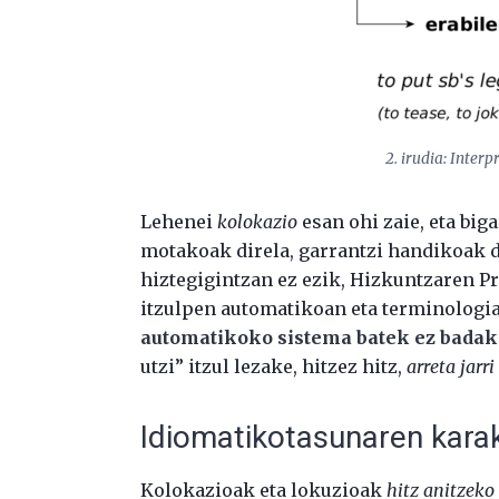
2. irudia: Interp
Lehenei
kolokazio
esan ohi zaie, eta big
motakoak direla, garrantzi handikoak d
hiztegigintzan ez ezik, Hizkuntzaren P
itzulpen automatikoan eta terminologia
automatikoko sistema batek ez badak
utzi” itzul lezake, hitzez hitz,
arreta jarri
Idiomatikotasunaren kara
Kolokazioak eta lokuzioak
hitz anitzeko