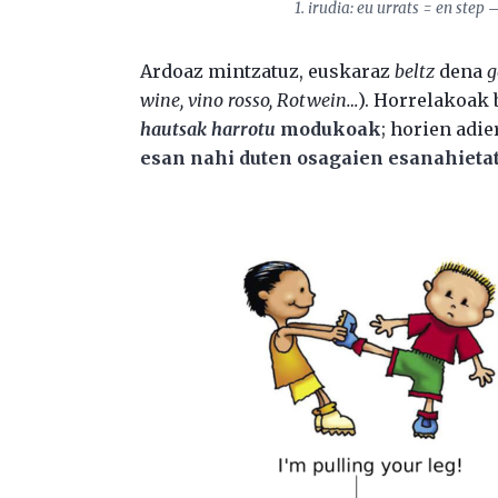
1. irudia: eu urrats = en step
Ardoaz mintzatuz, euskaraz
beltz
dena
g
wine, vino rosso, Rotwein…
). Horrelakoak
hautsak harrotu
modukoak
; horien adie
esan nahi duten osagaien esanahietat