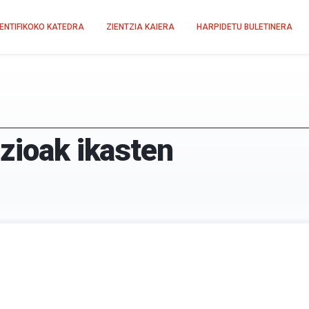
IENTIFIKOKO KATEDRA
ZIENTZIA KAIERA
HARPIDETU BULETINERA
zioak ikasten