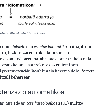
retazio literala eta idiomatikoa.
arrenei
lokuzio
edo
esapide idiomatiko
, baina, diren
ira, hizkuntzaren irakaskuntzan eta
rozesamenduaren hainbat atazatan ere, hala nola
-erauzketan. Esaterako, es → eu
itzulpen
i
prestar atención
konbinazio berezia dela
, “arreta
itzuli beharrean.
kterizazio automatikoa
 unitate
edo
unitate fraseologiko
en (UF) multzo