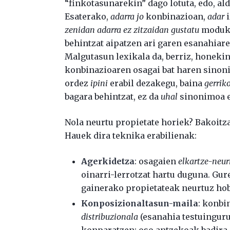
“finkotasunarekin” dago lotuta, edo, al
Esaterako,
adarra jo
konbinazioan,
adar
i
zenidan adarra ez zitzaidan gustatu
moduko 
behintzat aipatzen ari garen esanahiar
Malgutasun lexikala da, berriz, honeki
konbinazioaren osagai bat haren sinon
ordez
ipini
erabil dezakegu, baina
gerrik
bagara behintzat, ez da
uhal
sinonimoa e
Nola neurtu propietate horiek? Bakoitza
Hauek dira teknika erabilienak:
Agerkidetza
: osagaien
elkartze-neur
oinarri-lerrotzat hartu duguna. Gur
gainerako propietateak neurtuz hob
Konposizionaltasun-maila
: konbi
distribuzionala
(esanahia testuinguru