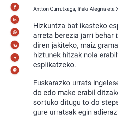
Antton Gurrutxaga, Iñaki Alegria eta 
Hizkuntza bat ikasteko es
arreta berezia jarri behar
diren jakiteko, maiz grama
hiztunek hitzak nola erabi
esplikatzeko.
Euskarazko urrats ingelese
do edo make erabil ditzak
sortuko ditugu to do ste
gure urratsak egin adieraz