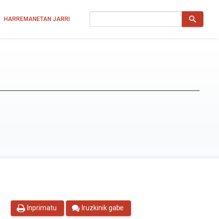
Bilatu
HARREMANETAN JARRI
Inprimatu
Iruzkinik gabe