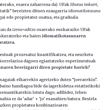
saterako, esaera zaharrena da). UFak
liburua irakurri,
tatik” bereizten dituen ezaugarria
idiomatikotasuna
ai edo propietatez osatua, eta graduala.
zan da
izena+aditza
osaerako euskarazko UFak
eskuratzeko eta haien
idiomatikotasunaren
ratzea.
estuak prozesatuz kuantifikatzea, eta neurketa
 korrelazioa dagoen egiaztatzeko esperimentuak
unaren bereizgarri diren propietate horiek?
agaiak elkarrekin agertzeko duten “joerarekin”.
 baino handiagoa bide da (agerkidetza estatistikoki
semantikarekin lotuta dago; adibidez, lehen
hia ez da ‘adar’ + ‘jo’ esanahien batura. Bestela
Azken propietatea konbinazioaren