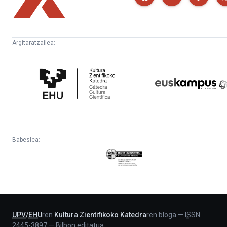
Argitaratzailea:
Kultura
Euskampus
Zientifikoko
Fundazioa
Katedra
Babeslea:
Eusko
Jaurlaritza
-
Lehendakaritza
UPV
/
EHU
ren
Kultura Zientifikoko Katedra
ren bloga
—
ISSN
2445-3897
—
Bilbon editatua