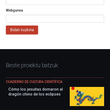
Webgunea
Bidali iruzkina
Beste proiektu batzuk
CUADERNO DE CULTURA CIENTÍFICA
Cómo los jesuitas domaron al
dragón chino de los eclipses