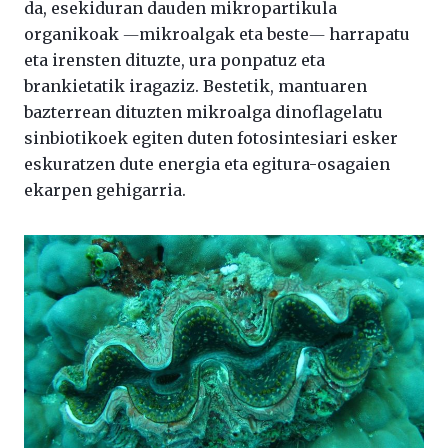
da, esekiduran dauden mikropartikula
organikoak ―mikroalgak eta beste― harrapatu
eta irensten dituzte, ura ponpatuz eta
brankietatik iragaziz. Bestetik, mantuaren
bazterrean dituzten mikroalga dinoflagelatu
sinbiotikoek egiten duten fotosintesiari esker
eskuratzen dute energia eta egitura-osagaien
ekarpen gehigarria.