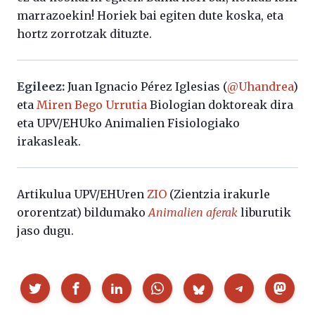
marrazoekin! Horiek bai egiten dute koska, eta
hortz zorrotzak dituzte.
Egileez:
Juan Ignacio Pérez Iglesias (
@Uhandrea
)
eta
Miren Bego Urrutia
Biologian doktoreak dira
eta UPV/EHUko Animalien Fisiologiako
irakasleak.
Artikulua UPV/EHUren
ZIO
(Zientzia irakurle
ororentzat) bildumako
Animalien aferak
liburutik
jaso dugu.
Partekatu