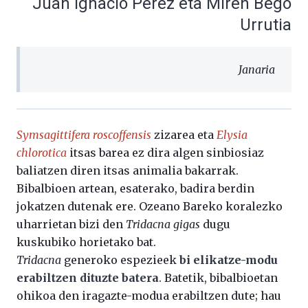
Juan Ignacio Pérez eta Miren Bego
Urrutia
Janaria
Symsagittifera roscoffensis
zizarea eta
Elysia
chlorotica
itsas barea ez dira algen sinbiosiaz
baliatzen diren itsas animalia bakarrak.
Bibalbioen artean, esaterako, badira berdin
jokatzen dutenak ere. Ozeano Bareko koralezko
uharrietan bizi den
Tridacna gigas
dugu
kuskubiko horietako bat.
Tridacna
generoko espezieek
bi elikatze-modu
erabiltzen dituzte batera
. Batetik, bibalbioetan
ohikoa den iragazte-modua erabiltzen dute; hau