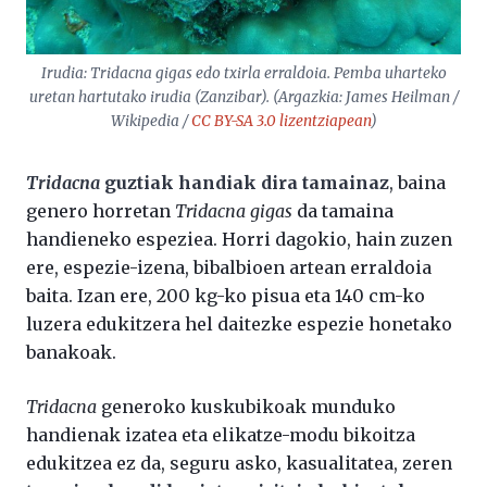
Irudia:
Tridacna gigas
edo txirla erraldoia. Pemba uharteko
uretan hartutako irudia (Zanzibar). (Argazkia: James Heilman /
Wikipedia /
CC BY-SA 3.0 lizentziapean
)
Tridacna
guztiak handiak dira tamainaz
, baina
genero horretan
Tridacna gigas
da tamaina
handieneko espeziea. Horri dagokio, hain zuzen
ere, espezie-izena, bibalbioen artean erraldoia
baita. Izan ere, 200 kg-ko pisua eta 140 cm-ko
luzera edukitzera hel daitezke espezie honetako
banakoak.
Tridacna
generoko kuskubikoak munduko
handienak izatea eta elikatze-modu bikoitza
edukitzea ez da, seguru asko, kasualitatea, zeren