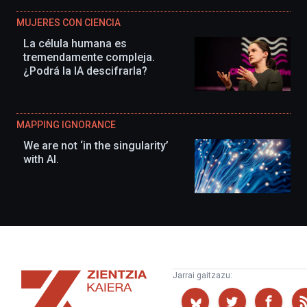
MUJERES CON CIENCIA
La célula humana es
tremendamente compleja.
¿Podrá la IA descifrarla?
MAPPING IGNORANCE
We are not ‘in the singularity’
with AI.
Zientzia
Jarrai gaitzazu:
Kaiera