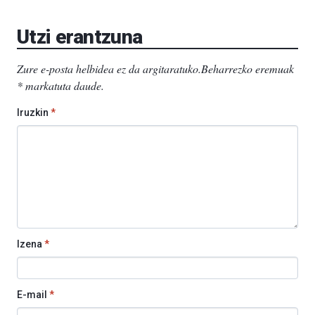
Aretoa-
EHU…
Utzi erantzuna
Zure e-posta helbidea ez da argitaratuko.
Beharrezko eremuak
*
markatuta daude
.
Iruzkin
*
Izena
*
E-mail
*