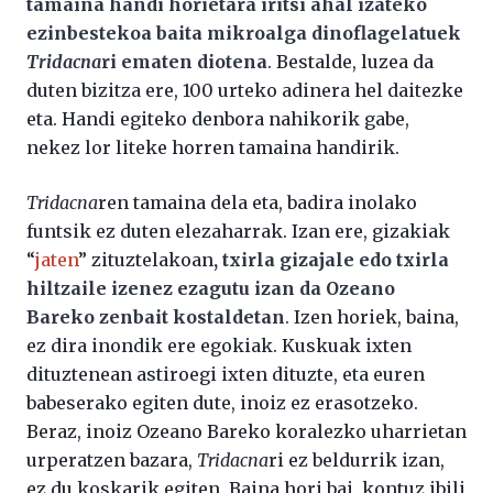
tamaina handi horietara iritsi ahal izateko
ezinbestekoa baita mikroalga dinoflagelatuek
Tridacna
ri ematen diotena
. Bestalde, luzea da
duten bizitza ere, 100 urteko adinera hel daitezke
eta. Handi egiteko denbora nahikorik gabe,
nekez lor liteke horren tamaina handirik.
Tridacna
ren tamaina dela eta, badira inolako
funtsik ez duten elezaharrak. Izan ere, gizakiak
“
jaten
” zituztelakoan
, txirla gizajale edo txirla
hiltzaile izenez ezagutu izan da Ozeano
Bareko zenbait kostaldetan
. Izen horiek, baina,
ez dira inondik ere egokiak. Kuskuak ixten
dituztenean astiroegi ixten dituzte, eta euren
babeserako egiten dute, inoiz ez erasotzeko.
Beraz, inoiz Ozeano Bareko koralezko uharrietan
urperatzen bazara,
Tridacna
ri ez beldurrik izan,
ez du koskarik egiten. Baina hori bai, kontuz ibili