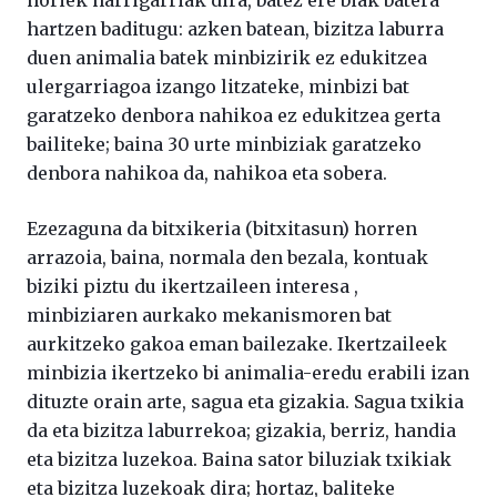
hartzen baditugu: azken batean, bizitza laburra
duen animalia batek minbizirik ez edukitzea
ulergarriagoa izango litzateke, minbizi bat
garatzeko denbora nahikoa ez edukitzea gerta
bailiteke; baina 30 urte minbiziak garatzeko
denbora nahikoa da, nahikoa eta sobera.
Ezezaguna da bitxikeria (bitxitasun) horren
arrazoia, baina, normala den bezala, kontuak
biziki piztu du ikertzaileen interesa ,
minbiziaren aurkako mekanismoren bat
aurkitzeko gakoa eman bailezake. Ikertzaileek
minbizia ikertzeko bi animalia-eredu erabili izan
dituzte orain arte, sagua eta gizakia. Sagua txikia
da eta bizitza laburrekoa; gizakia, berriz, handia
eta bizitza luzekoa. Baina sator biluziak txikiak
eta bizitza luzekoak dira; hortaz, baliteke