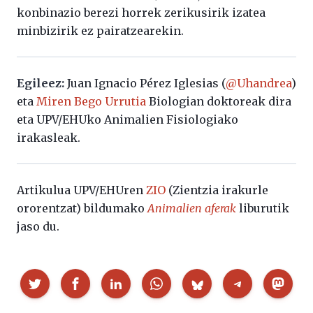
konbinazio berezi horrek zerikusirik izatea
minbizirik ez pairatzearekin.
Egileez:
Juan Ignacio Pérez Iglesias (
@Uhandrea
)
eta
Miren Bego Urrutia
Biologian doktoreak dira
eta UPV/EHUko Animalien Fisiologiako
irakasleak.
Artikulua UPV/EHUren
ZIO
(Zientzia irakurle
ororentzat) bildumako
Animalien aferak
liburutik
jaso du.
Partekatu