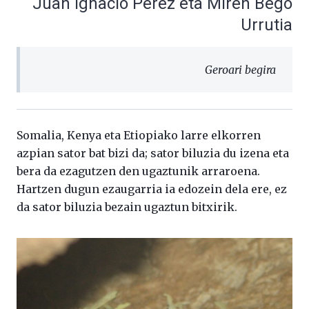
Juan Ignacio Pérez eta Miren Bego
Urrutia
Geroari begira
Somalia, Kenya eta Etiopiako larre elkorren
azpian sator bat bizi da; sator biluzia du izena eta
bera da ezagutzen den ugaztunik arraroena.
Hartzen dugun ezaugarria ia edozein dela ere, ez
da sator biluzia bezain ugaztun bitxirik.