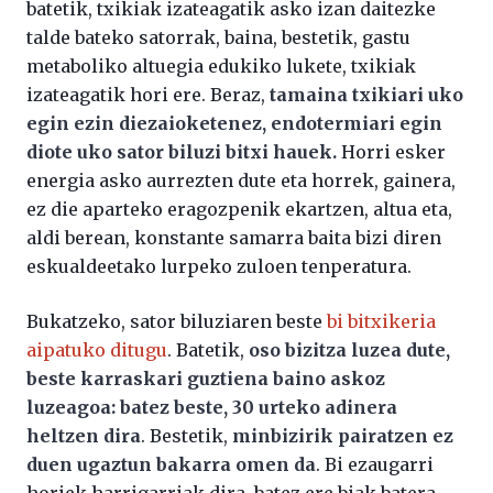
batetik, txikiak izateagatik asko izan daitezke
talde bateko satorrak, baina, bestetik, gastu
metaboliko altuegia edukiko lukete, txikiak
izateagatik hori ere. Beraz,
tamaina txikiari uko
egin ezin diezaioketenez, endotermiari egin
diote uko sator biluzi bitxi hauek.
Horri esker
energia asko aurrezten dute eta horrek, gainera,
ez die aparteko eragozpenik ekartzen, altua eta,
aldi berean, konstante samarra baita bizi diren
eskualdeetako lurpeko zuloen tenperatura.
Bukatzeko, sator biluziaren beste
bi bitxikeria
aipatuko ditugu
. Batetik,
oso bizitza luzea dute,
beste karraskari guztiena baino askoz
luzeagoa: batez beste, 30 urteko adinera
heltzen dira
. Bestetik,
minbizirik pairatzen ez
duen ugaztun bakarra omen da
. Bi ezaugarri
horiek harrigarriak dira, batez ere biak batera