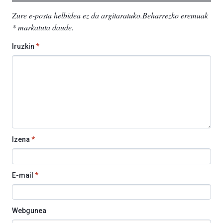
Zure e-posta helbidea ez da argitaratuko.
Beharrezko eremuak
*
markatuta daude
.
Iruzkin
*
Izena
*
E-mail
*
Webgunea