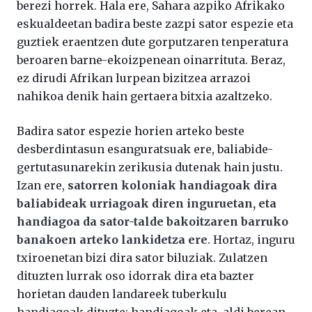
berezi horrek. Hala ere, Sahara azpiko Afrikako
eskualdeetan badira beste zazpi sator espezie eta
guztiek eraentzen dute gorputzaren tenperatura
beroaren barne-ekoizpenean oinarrituta. Beraz,
ez dirudi Afrikan lurpean bizitzea arrazoi
nahikoa denik hain gertaera bitxia azaltzeko.
Badira sator espezie horien arteko beste
desberdintasun esanguratsuak ere, baliabide-
gertutasunarekin zerikusia dutenak hain justu.
Izan ere,
satorren koloniak handiagoak dira
baliabideak urriagoak diren inguruetan, eta
handiagoa da sator-talde bakoitzaren barruko
banakoen arteko lankidetza ere
. Hortaz, inguru
txiroenetan bizi dira sator biluziak. Zulatzen
dituzten lurrak oso idorrak dira eta bazter
horietan dauden landareek tuberkulu
handiagoak dituzte; handiagoak eta, aldi berean,