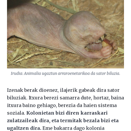
Irudia: Animalia ugaztun arraroenetarikoa da sator biluzia.
Izenak berak dioenez, ilajerik gabeak dira sator
biluziak. Itxura berezi samarra dute, hortaz, baina
itxura baino gehiago, berezia da haien sistema
soziala.
Kolonietan bizi diren karraskari
zulatzaileak dira, eta termitak bezala bizi eta
ugaltzen dira.
Eme bakarra dago kolonia