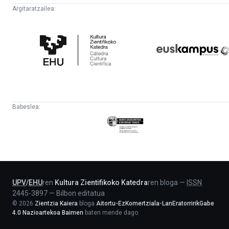
Argitaratzailea:
Kultura
Euskampus
Zientifikoko
Fundazioa
Katedra
Babeslea:
Eusko
Jaurlaritza
-
Lehendakaritza
UPV
/
EHU
ren
Kultura Zientifikoko Katedra
ren bloga
—
ISSN
2445-3897
—
Bilbon editatua
©
2026
Zientzia Kaiera
bloga
Aitortu-EzKomertziala-LanEratorririkGabe
4.0 Nazioartekoa Baimen
baten mende dago