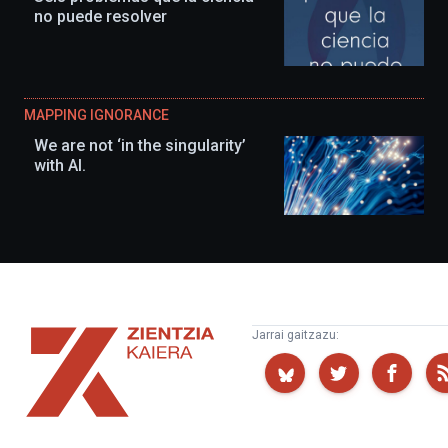
no puede resolver
MAPPING IGNORANCE
We are not ‘in the singularity’
with AI.
Zientzia
Jarrai gaitzazu:
Kaiera