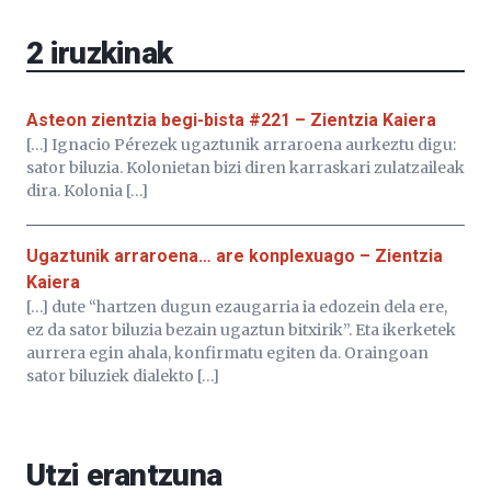
EHU…
2
iruzkinak
Asteon zientzia begi-bista #221 – Zientzia Kaiera
[…] Ignacio Pérezek ugaztunik arraroena aurkeztu digu:
sator biluzia. Kolonietan bizi diren karraskari zulatzaileak
dira. Kolonia […]
Ugaztunik arraroena… are konplexuago – Zientzia
Kaiera
[…] dute “hartzen dugun ezaugarria ia edozein dela ere,
ez da sator biluzia bezain ugaztun bitxirik”. Eta ikerketek
aurrera egin ahala, konfirmatu egiten da. Oraingoan
sator biluziek dialekto […]
Utzi erantzuna