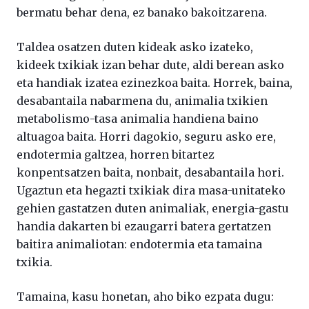
bermatu behar dena, ez banako bakoitzarena.
Taldea osatzen duten kideak asko izateko,
kideek txikiak izan behar dute, aldi berean asko
eta handiak izatea ezinezkoa baita. Horrek, baina,
desabantaila nabarmena du, animalia txikien
metabolismo-tasa animalia handiena baino
altuagoa baita. Horri dagokio, seguru asko ere,
endotermia galtzea, horren bitartez
konpentsatzen baita, nonbait, desabantaila hori.
Ugaztun eta hegazti txikiak dira masa-unitateko
gehien gastatzen duten animaliak, energia-gastu
handia dakarten bi ezaugarri batera gertatzen
baitira animaliotan: endotermia eta tamaina
txikia.
Tamaina, kasu honetan, aho biko ezpata dugu: