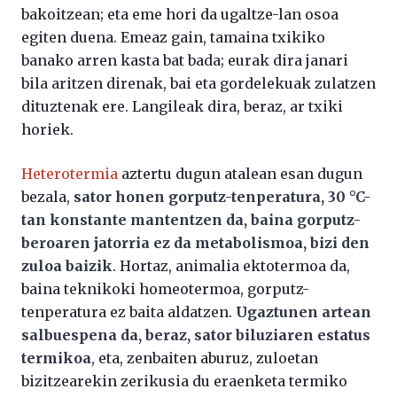
bakoitzean; eta eme hori da ugaltze-lan osoa
egiten duena. Emeaz gain, tamaina txikiko
banako arren kasta bat bada; eurak dira janari
bila aritzen direnak, bai eta gordelekuak zulatzen
dituztenak ere. Langileak dira, beraz, ar txiki
horiek.
Heterotermia
aztertu dugun atalean esan dugun
bezala,
sator honen gorputz-tenperatura, 30 °C-
tan konstante mantentzen da, baina gorputz-
beroaren jatorria ez da metabolismoa, bizi den
zuloa baizik
. Hortaz, animalia ektotermoa da,
baina teknikoki homeotermoa, gorputz-
tenperatura ez baita aldatzen.
Ugaztunen artean
salbuespena da, beraz, sator biluziaren estatus
termikoa
, eta, zenbaiten aburuz, zuloetan
bizitzearekin zerikusia du eraenketa termiko