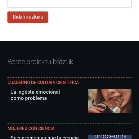
Bidali iruzkina
Beste proiektu batzuk
CUADERNO DE CULTURA CIENTÍFICA
La ingesta emocional
como problema
MUJERES CON CIENCIA
Seis problemas que la ciencia