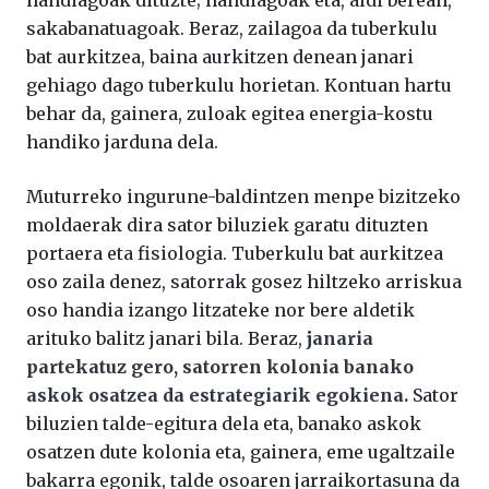
sakabanatuagoak. Beraz, zailagoa da tuberkulu
bat aurkitzea, baina aurkitzen denean janari
gehiago dago tuberkulu horietan. Kontuan hartu
behar da, gainera, zuloak egitea energia-kostu
handiko jarduna dela.
Muturreko ingurune-baldintzen menpe bizitzeko
moldaerak dira sator biluziek garatu dituzten
portaera eta fisiologia. Tuberkulu bat aurkitzea
oso zaila denez, satorrak gosez hiltzeko arriskua
oso handia izango litzateke nor bere aldetik
arituko balitz janari bila. Beraz,
janaria
partekatuz gero, satorren kolonia banako
askok osatzea da estrategiarik egokiena.
Sator
biluzien talde-egitura dela eta, banako askok
osatzen dute kolonia eta, gainera, eme ugaltzaile
bakarra egonik, talde osoaren jarraikortasuna da