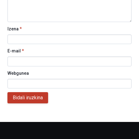
Izena
*
E-mail
*
Webgunea
Bidali iruzkina