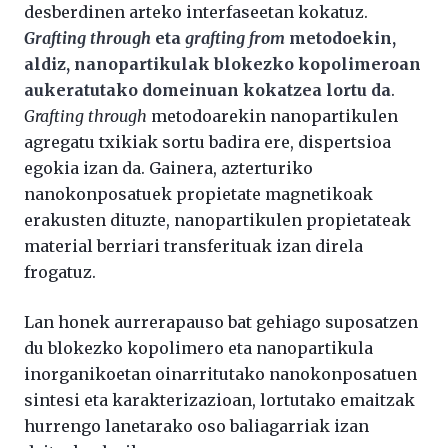
desberdinen arteko interfaseetan kokatuz.
Grafting through
eta
grafting from
metodoekin,
aldiz, nanopartikulak blokezko kopolimeroan
aukeratutako domeinuan kokatzea lortu da
.
Grafting through
metodoarekin nanopartikulen
agregatu txikiak sortu badira ere, dispertsioa
egokia izan da. Gainera, azterturiko
nanokonposatuek propietate magnetikoak
erakusten dituzte, nanopartikulen propietateak
material berriari transferituak izan direla
frogatuz.
Lan honek aurrerapauso bat gehiago suposatzen
du blokezko kopolimero eta nanopartikula
inorganikoetan oinarritutako nanokonposatuen
sintesi eta karakterizazioan, lortutako emaitzak
hurrengo lanetarako oso baliagarriak izan