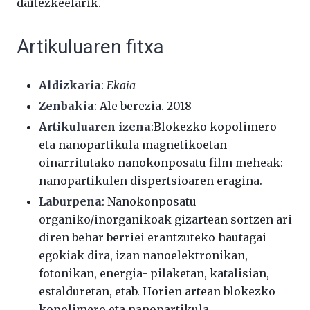
daitezkeelarik.
Artikuluaren fitxa
Aldizkaria
:
Ekaia
Zenbakia
: Ale berezia. 2018
Artikuluaren izena
:Blokezko kopolimero
eta nanopartikula magnetikoetan
oinarritutako nanokonposatu film meheak:
nanopartikulen dispertsioaren eragina.
Laburpena
: Nanokonposatu
organiko/inorganikoak gizartean sortzen ari
diren behar berriei erantzuteko hautagai
egokiak dira, izan nanoelektronikan,
fotonikan, energia- pilaketan, katalisian,
estalduretan, etab. Horien artean blokezko
kopolimero eta nanopartikula