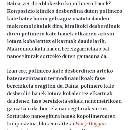
Baina, zer dira blokezko kopolimero hauek?
Konposizio kimiko desberdina duten polimero
kate batez baino gehiagoz osatuta dauden
makromolekulak dira, kimikoki desberdinak
diren polimero kate hauek elkarren artean
lotura kobalentez elkartuak daudelarik
.
Makromolekula hauen bereizgarrietako bat
nanoegiturak sortzeko duten gaitasuna da.
Izan ere,
polimero kate desberdinen arteko
bateraezintasun termodinamikoak fase
bereizketa eragiten du
. Baina, polimero kate
desberdin hauek lotura kobalentez elkartuak
daudenez, fase bereizketa eskala nanometrikoan
gauzatzen da, horrela nanoegiturak sortuz.
Sortutako nanoegitura hauek kopolimeroaren
konposizioa, blokeen arteko
Flory-Huggins