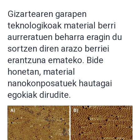
Gizartearen garapen
teknologikoak material berri
aurreratuen beharra eragin du
sortzen diren arazo berriei
erantzuna emateko. Bide
honetan, material
nanokonposatuek hautagai
egokiak dirudite.