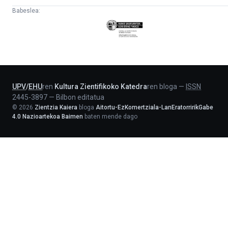
Babeslea:
Eusko
Jaurlaritza
-
Lehendakaritza
UPV
/
EHU
ren
Kultura Zientifikoko Katedra
ren bloga
—
ISSN
2445-3897
—
Bilbon editatua
©
2026
Zientzia Kaiera
bloga
Aitortu-EzKomertziala-LanEratorririkGabe
4.0 Nazioartekoa Baimen
baten mende dago