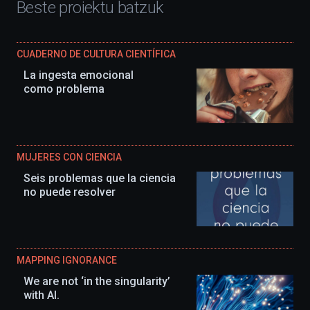
Beste proiektu batzuk
CUADERNO DE CULTURA CIENTÍFICA
La ingesta emocional
como problema
MUJERES CON CIENCIA
Seis problemas que la ciencia
no puede resolver
MAPPING IGNORANCE
We are not ‘in the singularity’
with AI.