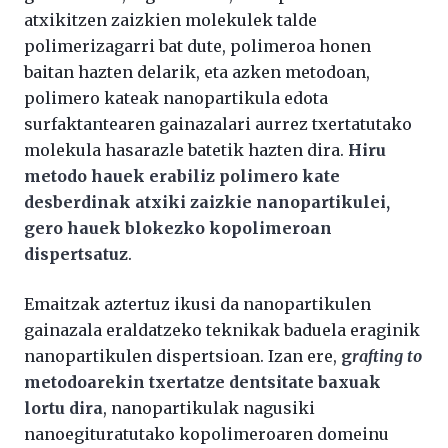
atxikitzen zaizkien molekulek talde
polimerizagarri bat dute, polimeroa honen
baitan hazten delarik, eta azken metodoan,
polimero kateak nanopartikula edota
surfaktantearen gainazalari aurrez txertatutako
molekula hasarazle batetik hazten dira.
Hiru
metodo hauek erabiliz polimero kate
desberdinak atxiki zaizkie nanopartikulei,
gero hauek blokezko kopolimeroan
dispertsatuz
.
Emaitzak aztertuz ikusi da nanopartikulen
gainazala eraldatzeko teknikak baduela eraginik
nanopartikulen dispertsioan. Izan ere,
g
rafting to
metodoarekin txertatze dentsitate baxuak
lortu dira
, nanopartikulak nagusiki
nanoegituratutako kopolimeroaren domeinu