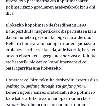
interakzio parametroa eta kopolimeroaren
polimerizazio graduaren araberakoak izan ohi
dira.
Blokezko kopolimero desberdinetan Fe
O
2
3
nanopartikula magnetikoak dispertsatzea izan
da lan honetan garaturiko bigarren alderdia.
Helburu honetarako nanopartikulen gainazala
eraldatzea beharrezkoa da, alde batetik, beraien
artean elkartu eta agregatuak sortzea ekiditeko,
eta bestetik, blokezko kopolimeroarekiko
bateragarritasuna hobetzeko.
Honetarako, hiru teknika desberdin aztertu dira:
grafting to
,
grafting through
eta
grafting from
.
Lehenengoan, aurrez sintetizaturiko polimero
kate bat atxikitzen zaio nanopartikulari bere
gainazalean, bigarrenean, nanopartikulei