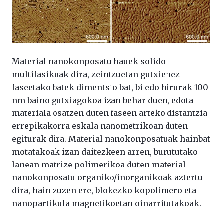
Material nanokonposatu hauek solido
multifasikoak dira, zeintzuetan gutxienez
faseetako batek dimentsio bat, bi edo hirurak 100
nm baino gutxiagokoa izan behar duen, edota
materiala osatzen duten faseen arteko distantzia
errepikakorra eskala nanometrikoan duten
egiturak dira. Material nanokonposatuak hainbat
motatakoak izan daitezkeen arren, burututako
lanean matrize polimerikoa duten material
nanokonposatu organiko/inorganikoak aztertu
dira, hain zuzen ere, blokezko kopolimero eta
nanopartikula magnetikoetan oinarritutakoak.