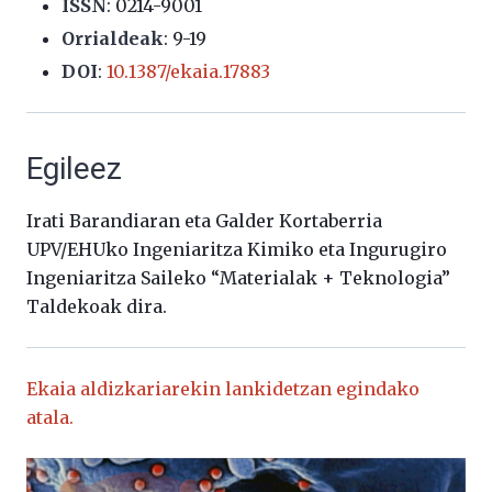
ISSN
: 0214-9001
Orrialdeak
: 9-19
DOI
:
10.1387/ekaia.17883
Egileez
Irati Barandiaran eta Galder Kortaberria
UPV/EHUko Ingeniaritza Kimiko eta Ingurugiro
Ingeniaritza Saileko “Materialak + Teknologia”
Taldekoak dira.
Ekaia aldizkariarekin lankidetzan egindako
atala.