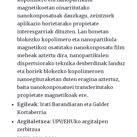
magnetikoetan oinarritutako
nanokonposatuak dauzkagu, zeintzuek
aplikazio horietarako propietate
interesgarriak dituzten. Lan honetan
blokezko kopolimero eta nanopartikula
magnetikoz osatutako nanokonposatu film
meheak aztertu dira, nanopartikulen
dispertsiorako teknika desberdinak landuz
eta horiek blokezko kopolimeroen
nanoegituraketan duten eragina aztertuz,
baita nanokonposatuei transferitutako
propietate magnetikoak ere..
Egileak
: Irati Barandiaran eta Galder
Kortaberria.
Argitaletxea
: UPV/EHUko argitalpen
zerbitzua