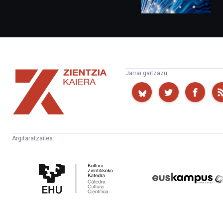
Zientzia
Jarrai gaitzazu:
Kaiera
Argitaratzailea:
Kultura
Euskampus
Zientifikoko
Fundazioa
Katedra