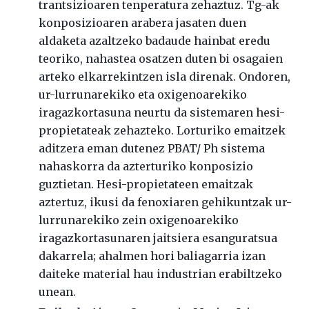
trantsizioaren tenperatura zehaztuz. Tg-ak
konposizioaren arabera jasaten duen
aldaketa azaltzeko badaude hainbat eredu
teoriko, nahastea osatzen duten bi osagaien
arteko elkarrekintzen isla direnak. Ondoren,
ur-lurrunarekiko eta oxigenoarekiko
iragazkortasuna neurtu da sistemaren hesi-
propietateak zehazteko. Lorturiko emaitzek
aditzera eman dutenez PBAT/ Ph sistema
nahaskorra da azterturiko konposizio
guztietan. Hesi-propietateen emaitzak
aztertuz, ikusi da fenoxiaren gehikuntzak ur-
lurrunarekiko zein oxigenoarekiko
iragazkortasunaren jaitsiera esanguratsua
dakarrela; ahalmen hori baliagarria izan
daiteke material hau industrian erabiltzeko
unean.