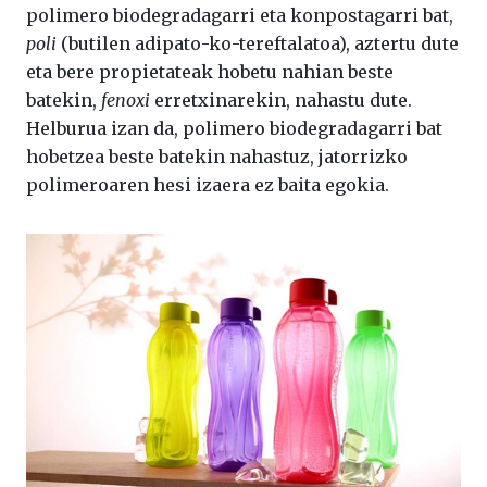
polimero biodegradagarri eta konpostagarri bat,
poli
(butilen adipato-ko-tereftalatoa), aztertu dute
eta bere propietateak hobetu nahian beste
batekin,
fenoxi
erretxinarekin, nahastu dute.
Helburua izan da, polimero biodegradagarri bat
hobetzea beste batekin nahastuz, jatorrizko
polimeroaren hesi izaera ez baita egokia.