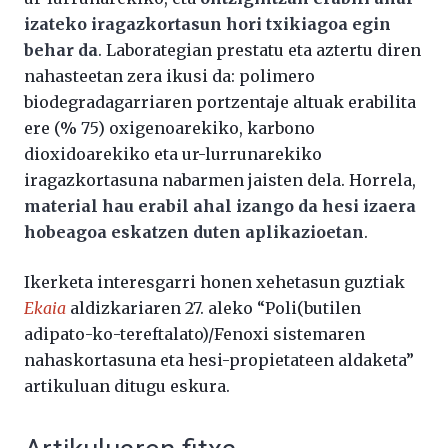
izateko iragazkortasun hori txikiagoa egin
behar da
. Laborategian prestatu eta aztertu diren
nahasteetan zera ikusi da: polimero
biodegradagarriaren portzentaje altuak erabilita
ere (% 75) oxigenoarekiko, karbono
dioxidoarekiko eta ur-lurrunarekiko
iragazkortasuna nabarmen jaisten dela. Horrela,
material hau erabil ahal izango da hesi izaera
hobeagoa eskatzen duten aplikazioetan
.
Ikerketa interesgarri honen xehetasun guztiak
Ekaia
aldizkariaren 27. aleko “Poli(butilen
adipato-ko-tereftalato)/Fenoxi sistemaren
nahaskortasuna eta hesi-propietateen aldaketa”
artikuluan ditugu eskura.