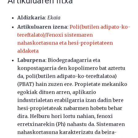
Artikuluaren fitxa
Aldizkaria
:
Ekaia
Artikuluaren izena
:
Poli(butilen adipato-ko-
tereftalato)/Fenoxi sistemaren
nahaskortasuna eta hesi-propietateen
aldaketa
Laburpena
: Biodegradagarria eta
konpostagarria den kopolimero bat aztertu
da, poli(butilen adipato-ko-tereftalatoa)
(PBAT) hain zuzen ere. Propietate mekaniko
egokiak dituen arren, aplikazio
industrialetan erabilgarria izan dadin bere
hesi-propietateak nabarmen hobetu behar
dira. Helburu hori lortu nahian, fenoxi
erretxinarekin (Ph) nahastu da. Sistemaren
nahaskortasuna karakterizatu da beira-