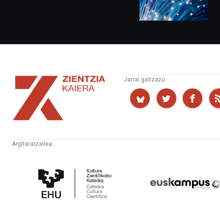
Zientzia
Jarrai gaitzazu:
Kaiera
Argitaratzailea:
Kultura
Euskampus
Zientifikoko
Fundazioa
Katedra