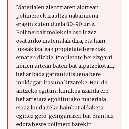
Materialen zientziaren alorrean
polimeroek iraultza nabarmena
eragin zuten duela 80-90 urte.
Polimeroak molekula oso luzez
osaturiko materialak dira, eta hain
luzeak izateak propietate bereziak
ematen dizkie. Propietate bereizgarri
horien artean baten bat aipatzekotan,
behar bada garrantzitsuena bere
moldagarritasuna litzateke. Hau da,
antzeko egitura kimikoa izanda ere,
beharretara egokitutako materiala
erraz lor daiteke hainbat aldaketa
eginez gero, gehigarriren bat erantsiz
edota beste polimero batekin