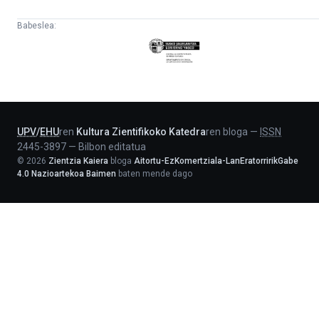
Babeslea:
Eusko
Jaurlaritza
-
Lehendakaritza
UPV
/
EHU
ren
Kultura Zientifikoko Katedra
ren bloga
—
ISSN
2445-3897
—
Bilbon editatua
©
2026
Zientzia Kaiera
bloga
Aitortu-EzKomertziala-LanEratorririkGabe
4.0 Nazioartekoa Baimen
baten mende dago