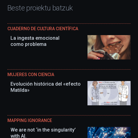
Beste proiektu batzuk
CUADERNO DE CULTURA CIENTÍFICA
La ingesta emocional
como problema
MUJERES CON CIENCIA
Evolución histórica del «efecto
Matilda»
MAPPING IGNORANCE
We are not ‘in the singularity’
with AI.