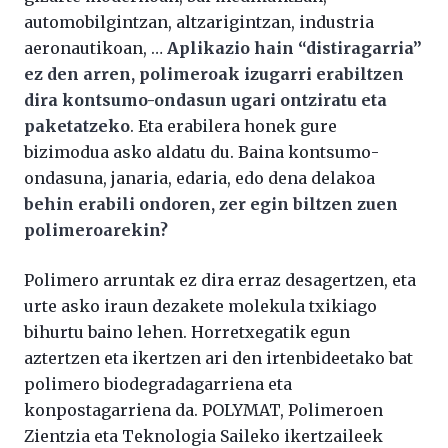
automobilgintzan, altzarigintzan, industria
aeronautikoan, …
Aplikazio hain “distiragarria”
ez den arren, polimeroak izugarri erabiltzen
dira kontsumo-ondasun ugari ontziratu eta
paketatzeko
. Eta erabilera honek gure
bizimodua asko aldatu du. Baina kontsumo-
ondasuna, janaria, edaria, edo dena delakoa
behin erabili ondoren, zer egin biltzen zuen
polimeroarekin?
Polimero arruntak ez dira erraz desagertzen, eta
urte asko iraun dezakete molekula txikiago
bihurtu baino lehen. Horretxegatik egun
aztertzen eta ikertzen ari den irtenbideetako bat
polimero biodegradagarriena eta
konpostagarriena da. POLYMAT, Polimeroen
Zientzia eta Teknologia Saileko ikertzaileek