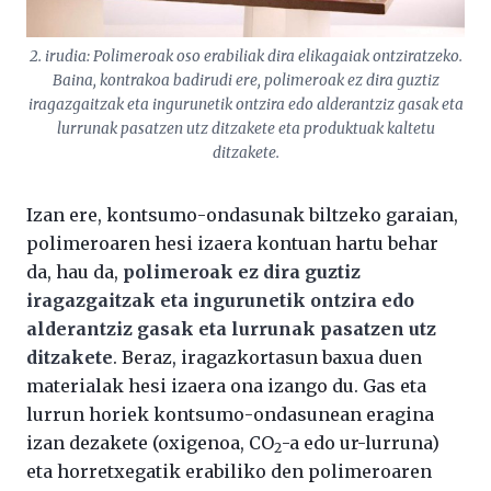
2. irudia: Polimeroak oso erabiliak dira elikagaiak ontziratzeko.
Baina, kontrakoa badirudi ere, polimeroak ez dira guztiz
iragazgaitzak eta ingurunetik ontzira edo alderantziz gasak eta
lurrunak pasatzen utz ditzakete eta produktuak kaltetu
ditzakete.
Izan ere, kontsumo-ondasunak biltzeko garaian,
polimeroaren hesi izaera kontuan hartu behar
da, hau da,
polimeroak ez dira guztiz
iragazgaitzak eta ingurunetik ontzira edo
alderantziz gasak eta lurrunak pasatzen utz
ditzakete
. Beraz, iragazkortasun baxua duen
materialak hesi izaera ona izango du. Gas eta
lurrun horiek kontsumo-ondasunean eragina
izan dezakete (oxigenoa, CO
-a edo ur-lurruna)
2
eta horretxegatik erabiliko den polimeroaren