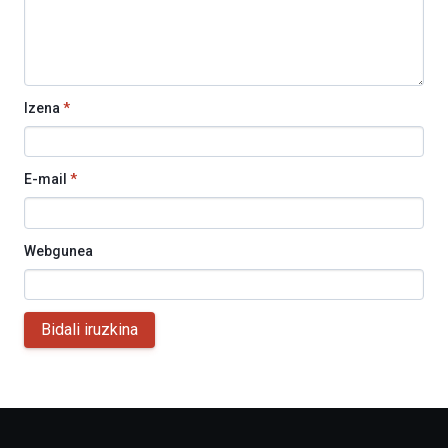
Izena
*
E-mail
*
Webgunea
Bidali iruzkina