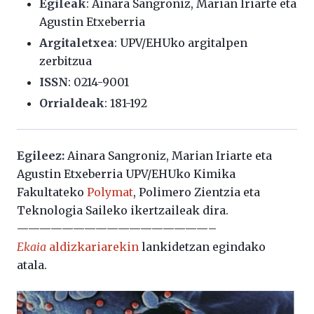
Egileak
: Ainara Sangroniz, Marian Iriarte eta
Agustin Etxeberria
Argitaletxea
: UPV/EHUko argitalpen
zerbitzua
ISSN
: 0214-9001
Orrialdeak
: 181-192
Egileez:
Ainara Sangroniz, Marian Iriarte eta
Agustin Etxeberria UPV/EHUko Kimika
Fakultateko
Polymat
, Polimero Zientzia eta
Teknologia Saileko ikertzaileak dira.
—————————————————–
Ekaia
aldizkariarekin
lankidetzan egindako
atala.