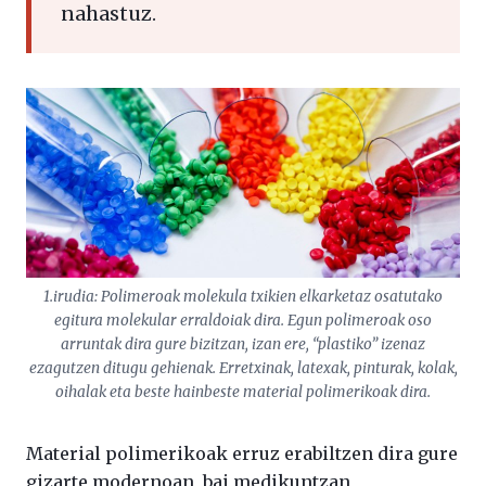
nahastuz.
1.irudia: Polimeroak molekula txikien elkarketaz osatutako
egitura molekular erraldoiak dira. Egun polimeroak oso
arruntak dira gure bizitzan, izan ere, “plastiko” izenaz
ezagutzen ditugu gehienak. Erretxinak, latexak, pinturak, kolak,
oihalak eta beste hainbeste material polimerikoak dira.
Material polimerikoak erruz erabiltzen dira gure
gizarte modernoan, bai medikuntzan,