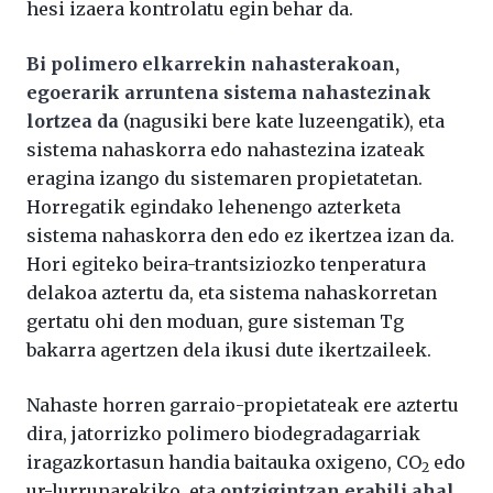
hesi izaera kontrolatu egin behar da.
Bi polimero elkarrekin nahasterakoan,
egoerarik arruntena sistema nahastezinak
lortzea da
(nagusiki bere kate luzeengatik), eta
sistema nahaskorra edo nahastezina izateak
eragina izango du sistemaren propietatetan.
Horregatik egindako lehenengo azterketa
sistema nahaskorra den edo ez ikertzea izan da.
Hori egiteko beira-trantsiziozko tenperatura
delakoa aztertu da, eta sistema nahaskorretan
gertatu ohi den moduan, gure sisteman Tg
bakarra agertzen dela ikusi dute ikertzaileek.
Nahaste horren garraio-propietateak ere aztertu
dira, jatorrizko polimero biodegradagarriak
iragazkortasun handia baitauka oxigeno, CO
edo
2
ur-lurrunarekiko, eta
ontzigintzan erabili ahal