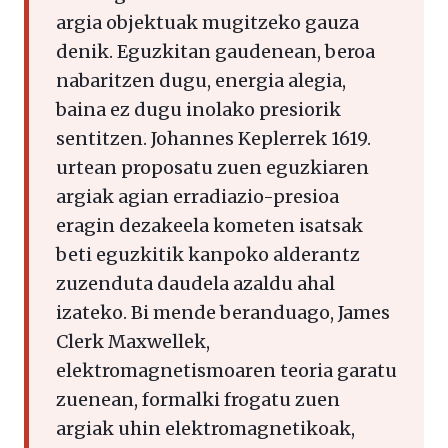
argia objektuak mugitzeko gauza
denik. Eguzkitan gaudenean, beroa
nabaritzen dugu, energia alegia,
baina ez dugu inolako presiorik
sentitzen. Johannes Keplerrek 1619.
urtean proposatu zuen eguzkiaren
argiak agian erradiazio-presioa
eragin dezakeela kometen isatsak
beti eguzkitik kanpoko alderantz
zuzenduta daudela azaldu ahal
izateko. Bi mende beranduago, James
Clerk Maxwellek,
elektromagnetismoaren teoria garatu
zuenean, formalki frogatu zuen
argiak uhin elektromagnetikoak,