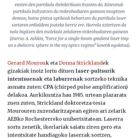
eusten den partikula dielektrikoan itsasten da. Kinesinak
partikula bultzatzen du mikrohodiaren gainean mugitzen
denean, baina pintza optikoak behartzen du partikula laser
sortaren erdialdera joateko berriz ere. Horrela aztertzen da
nola higitzen den molekula zelularen mikrohodiaren gainean
(iturria: A. Ashkin, “Force for a single-beam gradient laser trap
on a dielectric sphere in the ray optics regime” lanetik egokitua).
Gerard Mourou
k eta
Donna Strickland
ek
gizakiak inoiz lortu dituen
laser-pultsurik
intentsuenak eta laburrenak
sortzeko teknika
asmatu zuten:
CPA
(chirped pulse amplification)
delakoa. Aurkikuntza hau 1985. urtean plazaratu
zuen zuten, Strickland doktoretza-tesia
Mourouren zuzendaritzapean egiten ari zelarik
AEBko Rochesterreko unibertsitatean. Laserra
sortu zenetik, ikerlariak saiatu ziren gero eta
intentsitate handiagoko laserrak sortzen,