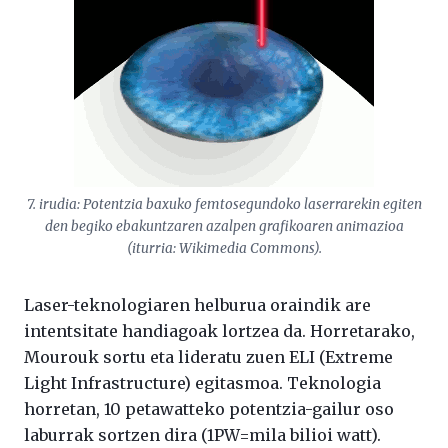
7. irudia: Potentzia baxuko femtosegundoko laserrarekin egiten
den begiko ebakuntzaren azalpen grafikoaren animazioa
(iturria: Wikimedia Commons).
Laser-teknologiaren helburua oraindik are
intentsitate handiagoak lortzea da. Horretarako,
Mourouk sortu eta lideratu zuen ELI (Extreme
Light Infrastructure) egitasmoa. Teknologia
horretan, 10 petawatteko potentzia-gailur oso
laburrak sortzen dira (1PW=mila bilioi watt).