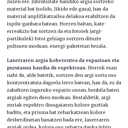
zuzen ere. Intentsitate handiko argia sortzeko
material bat (solido, likido edo gasa), hau da
material anplifikatzailea delakoa erabiltzen da
ispilu-ganbara batean. Horren baitan, kate-
erreakzio bat sortzen da eta fotoiek (argi-
partikulek) fotoi gehiago sortzen dituzte
pultsuen moduan, energi-paketetan bezala.
Laserraren argia koherentea da espazioan eta
purutasun handia du espektroan
. Horrek esan
nahi du, alde batetik, sortzen den argi sorta oso
kontzentratuta dagoela lerro batean, hau da, ez da
zabaltzen inguruko espazio osoan, bonbila baten
argiak egiten duen moduan. Bestaldetik, argi
zuriak espektro ikusgaiaren kolore guztiak
baditu, eta prisma bat zeharkatzean kolore
desberdinetan banatzen bada ere, laserraren
argiak ordea, kolore oso zehatza dauka (uhin