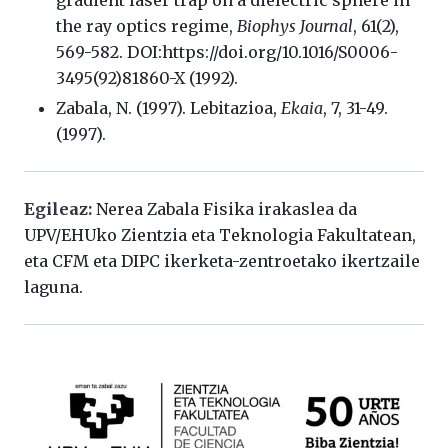
the ray optics regime,
Biophys Journal
, 61(2),
569-582. DOI:https://doi.org/10.1016/S0006-
3495(92)81860-X (1992).
Zabala, N. (1997). Lebitazioa,
Ekaia
, 7, 31-49.
(1997).
Egileaz:
Nerea Zabala Fisika irakaslea da
UPV/EHUko Zientzia eta Teknologia Fakultatean,
eta CFM eta DIPC ikerketa-zentroetako ikertzaile
laguna.