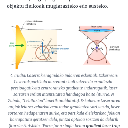
objektu fisikoak mugiarazteko edo eusteko.
4. irudia: Laserrak eragindako indarren eskemak. Ezkerrean:
Laserrak partikula aurrerantz bultzatzen du erradiazio-
presioagatik eta zentroranzko gradiente-indarragatik, laser
sortaren erdian intentsitatea handiagoa baita (iturria: N.
Zabala, “Lebitazioa” lanetik moldatuta). Eskuinean: Laserraren
argiak leiarra zeharkatzean indar-gradientea sortzen da, laser
sortaren hedapenaren aurka, eta partikula dielektrikoa fokuan
harrapatuta geratzen dela, pintza optikoa sortzen da delarik
(iturria: A. Ashkin, “Force for a single-beam
gradient laser trap