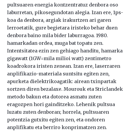
pultsuaren energia kontzentratuz denbora oso
laburretan, pikosegundotan alegia. Izan ere, 1ps-
koa da denbora, argiak irakurtzen ari garen
lerroetatik, gure begietara iristeko behar duen
denbora baino mila bider laburragoa. 1980.
hamarkadan ordea, muga bat topatu zen.
Intentsitatea ezin zen gehiago handitu, hamarka
gigawatt (1GW=mila milioi watt) zentimetro
koadrokora iristen zenean. Izan ere, laserraren
anplifikazio-materiala suntsitu egiten zen,
apurketa dielektrikoagatik: airean txinpartak
sortzen diren bezalaxe. Mourouk eta Striclandek
metodo bakun eta dotorea asmatu zuten
eragozpen hori gainditzeko. Lehenik pultsua
luzatu zuten denboran; horrela, pultsuaren
potentzia gutxitu egiten zen, eta ondoren
anplifikatu eta berriro konprimatzen zen.