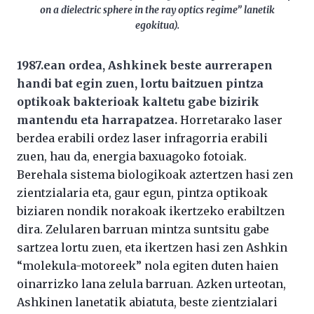
on a dielectric sphere in the ray optics regime” lanetik
egokitua).
1987.ean ordea, Ashkinek beste aurrerapen
handi bat egin zuen, lortu baitzuen pintza
optikoak bakterioak kaltetu gabe bizirik
mantendu eta harrapatzea.
Horretarako laser
berdea erabili ordez laser infragorria erabili
zuen, hau da, energia baxuagoko fotoiak.
Berehala sistema biologikoak aztertzen hasi zen
zientzialaria eta, gaur egun, pintza optikoak
biziaren nondik norakoak ikertzeko erabiltzen
dira. Zelularen barruan mintza suntsitu gabe
sartzea lortu zuen, eta ikertzen hasi zen Ashkin
“molekula-motoreek” nola egiten duten haien
oinarrizko lana zelula barruan. Azken urteotan,
Ashkinen lanetatik abiatuta, beste zientzialari