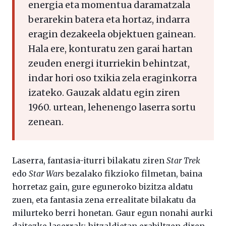
energia eta momentua daramatzala
berarekin batera eta hortaz, indarra
eragin dezakeela objektuen gainean.
Hala ere, konturatu zen garai hartan
zeuden energi iturriekin behintzat,
indar hori oso txikia zela eraginkorra
izateko. Gauzak aldatu egin ziren
1960. urtean, lehenengo laserra sortu
zenean.
Laserra, fantasia-iturri bilakatu ziren
Star Trek
edo
Star Wars
bezalako fikzioko filmetan, baina
horretaz gain, gure eguneroko bizitza aldatu
zuen, eta fantasia zena errealitate bilakatu da
milurteko berri honetan. Gaur egun nonahi aurki