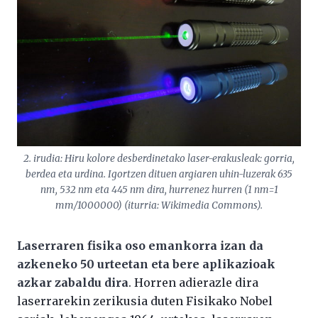
2. irudia: Hiru kolore desberdinetako laser-erakusleak: gorria,
berdea eta urdina. Igortzen dituen argiaren uhin-luzerak 635
nm, 532 nm eta 445 nm dira, hurrenez hurren (1 nm=1
mm/1000000) (iturria: Wikimedia Commons).
Laserraren fisika oso emankorra izan da
azkeneko 50 urteetan eta bere aplikazioak
azkar zabaldu dira
. Horren adierazle dira
laserrarekin zerikusia duten Fisikako Nobel