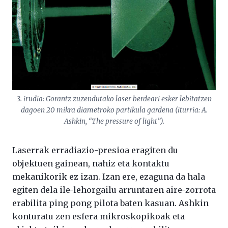
3. irudia: Gorantz zuzendutako laser berdeari esker lebitatzen
dagoen 20 mikra diametroko partikula gardena (iturria: A.
Ashkin, “The pressure of light”).
Laserrak erradiazio-presioa eragiten du
objektuen gainean, nahiz eta kontaktu
mekanikorik ez izan. Izan ere, ezaguna da hala
egiten dela ile-lehorgailu arruntaren aire-zorrota
erabilita ping pong pilota baten kasuan. Ashkin
konturatu zen esfera mikroskopikoak eta