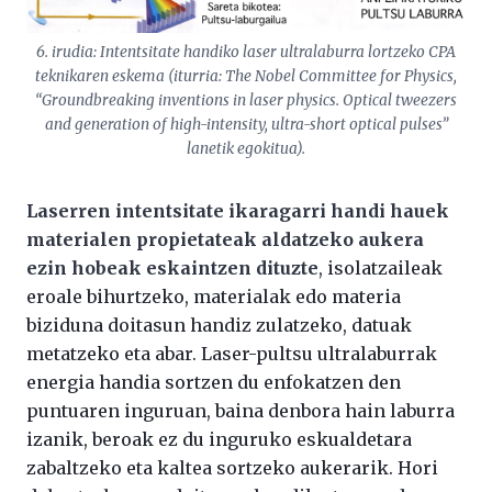
6. irudia: Intentsitate handiko laser ultralaburra lortzeko CPA
teknikaren eskema (iturria: The Nobel Committee for Physics,
“Groundbreaking inventions in laser physics. Optical tweezers
and generation of high-intensity, ultra-short optical pulses”
lanetik egokitua).
Laserren intentsitate ikaragarri handi hauek
materialen propietateak aldatzeko aukera
ezin hobeak eskaintzen dituzte
, isolatzaileak
eroale bihurtzeko, materialak edo materia
biziduna doitasun handiz zulatzeko, datuak
metatzeko eta abar. Laser-pultsu ultralaburrak
energia handia sortzen du enfokatzen den
puntuaren inguruan, baina denbora hain laburra
izanik, beroak ez du inguruko eskualdetara
zabaltzeko eta kaltea sortzeko aukerarik. Hori