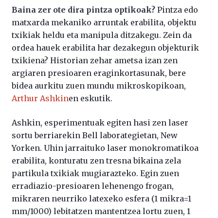
Baina zer ote dira pintza optikoak?
Pintza edo
matxarda mekaniko arruntak erabilita, objektu
txikiak heldu eta manipula ditzakegu. Zein da
ordea hauek erabilita har dezakegun objekturik
txikiena? Historian zehar ametsa izan zen
argiaren presioaren eraginkortasunak, bere
bidea aurkitu zuen mundu mikroskopikoan,
Arthur Ashkin
en eskutik.
Ashkin, esperimentuak egiten hasi zen laser
sortu berriarekin Bell laborategietan, New
Yorken. Uhin jarraituko laser monokromatikoa
erabilita, konturatu zen tresna bikaina zela
partikula txikiak mugiarazteko. Egin zuen
erradiazio-presioaren lehenengo frogan,
mikraren neurriko latexeko esfera (1 mikra=1
mm/1000) lebitatzen mantentzea lortu zuen, 1