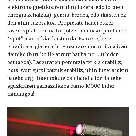
elektromagnetikoaren uhin-luzera, edo fotoien
energia zehatzak): gorria, berdea, edo ikusten ez
den uhin-luzerakoa. Propietate hauei esker,
laser-izpiak horma bat jotzen duenean puntu edo
“spot” oso txikia ikusten da. Izan ere, bere
erradioa argiaren uhin-luzeraren neurrikoa izan
daiteke (buruko ile arrunt bat baino 100 bider
estuagoa). Laserraren potentzia txikia erabiliz,
hots, watt gutxi batzuk erabiliz, uhin-luzera jakin
bateko argi-intentsitate oso handia lor daiteke,
eguzkiaren gainazalekoa baino 10000 bider
handiagoa!