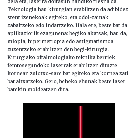
dela eta, laserra doitasun handiko tresna da.
Teknologia hau kirurgian erabiltzen da adibidez
stent izenekoak egiteko, eta odol-zainak
zabaltzeko edo indartzeko. Hala ere, beste bat da
aplikaziorik ezagunena: begiko akatsak, hau da,
miopia, hipermetropia edo astigmatismoa
zuzentzeko erabiltzen den begi-kirurgia.
Kirurgiako oftalmologiako teknika berriek
femtosegundoko laserrak erabiltzen dituzte
kornean zulotxo-sare bat egiteko eta kornea zati
bat altxatzeko. Gero, beheko ehunak beste laser
batekin moldeatzen dira.