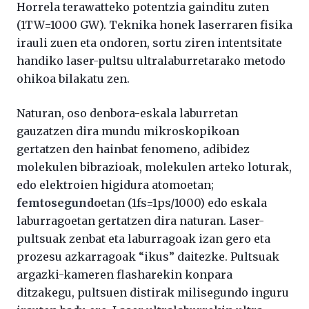
Horrela terawatteko potentzia gainditu zuten
(1TW=1000 GW). Teknika honek laserraren fisika
irauli zuen eta ondoren, sortu ziren intentsitate
handiko laser-pultsu ultralaburretarako metodo
ohikoa bilakatu zen.
Naturan, oso denbora-eskala laburretan
gauzatzen dira mundu mikroskopikoan
gertatzen den hainbat fenomeno, adibidez
molekulen bibrazioak, molekulen arteko loturak,
edo elektroien higidura atomoetan;
femtosegundo
etan (1fs=1ps/1000) edo eskala
laburragoetan gertatzen dira naturan. Laser-
pultsuak zenbat eta laburragoak izan gero eta
prozesu azkarragoak “ikus” daitezke. Pultsuak
argazki-kameren flasharekin konpara
ditzakegu, pultsuen distirak milisegundo inguru