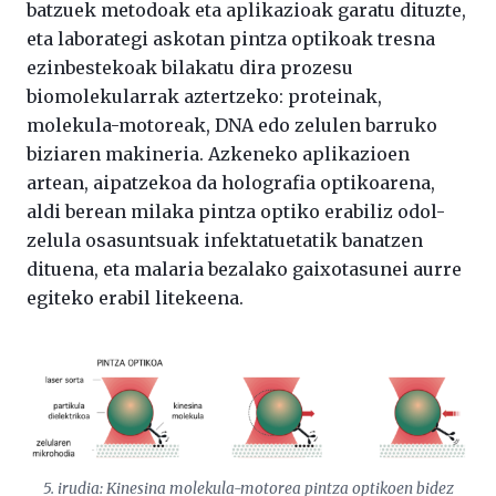
batzuek metodoak eta aplikazioak garatu dituzte,
eta laborategi askotan pintza optikoak tresna
ezinbestekoak bilakatu dira prozesu
biomolekularrak aztertzeko: proteinak,
molekula-motoreak, DNA edo zelulen barruko
biziaren makineria. Azkeneko aplikazioen
artean, aipatzekoa da holografia optikoarena,
aldi berean milaka pintza optiko erabiliz odol-
zelula osasuntsuak infektatuetatik banatzen
dituena, eta malaria bezalako gaixotasunei aurre
egiteko erabil litekeena.
5. irudia: Kinesina molekula-motorea pintza optikoen bidez