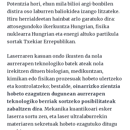
Potentzia hori, ehun mila bilioi argi-bonbilen
distira oso laburren baliokidea izango litzateke.
Hiru herrialdeetan hainbat arlo garatuko dira:
attosegundoko ikerkuntza Hungrian, fisika
nuklearra Hungrian eta energi altuko partikula
sortak Txekiar Errepublikan.
Laserraren kasuan ondo ikusten da nola
aurrerapen teknologiko batek ateak nola
irekitzen dituen biologian, medikuntzan,
kimikan edo fisikan prozesuak hobeto ulertzeko
eta kontrolatzeko; bestalde,
oinarrizko zientzia
hobeto ezagutzen dugunean aurrerapen
teknologiko berriak sortzeko posibilitateak
zabaltzen dira
. Mekanika kuantikoari esker
laserra sortu zen, eta laser ultralaburrekin
materiaren sekretuak hobeto ezagutuko ditugu