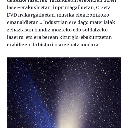
daitezke laserrak: hitzaldietan erabiltzen diren
laser-erakusleetan, inprimagailuetan, CD eta
DVD irakurgailuetan, musika elektronikoko
emanaldietan… Industrian ere dago materialak
zehaztasun handiz mozteko edo soldatzeko
laserra, eta era berean kirurgia-ebakuntzetan
erabiltzen da bisturi oso zehatz modura.