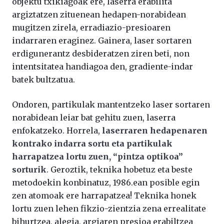
objektu txikiagoak ere, laserra erabilita
argiztatzen zituenean hedapen-norabidean
mugitzen zirela, erradiazio-presioaren
indarraren eraginez. Gainera, laser sortaren
erdigunerantz desbideratzen ziren beti, non
intentsitatea handiagoa den, gradiente-indar
batek bultzatua.
Ondoren, partikulak mantentzeko laser sortaren
norabidean leiar bat gehitu zuen, laserra
enfokatzeko. Horrela,
laserraren hedapenaren
kontrako indarra sortu eta partikulak
harrapatzea lortu zuen, “pintza optikoa”
sorturik
. Geroztik, teknika hobetuz eta beste
metodoekin konbinatuz, 1986.ean posible egin
zen atomoak ere harrapatzea! Teknika honek
lortu zuen lehen fikzio-zientzia zena errealitate
bihurtzea, alegia, argiaren presioa erabiltzea