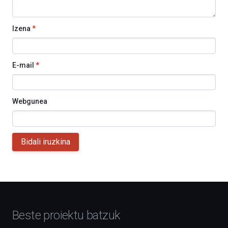
Izena
*
E-mail
*
Webgunea
Bidali iruzkina
Beste proiektu batzuk