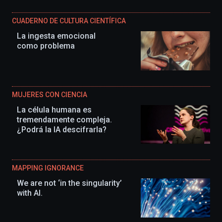
CUADERNO DE CULTURA CIENTÍFICA
La ingesta emocional
como problema
MUJERES CON CIENCIA
La célula humana es
tremendamente compleja.
¿Podrá la IA descifrarla?
MAPPING IGNORANCE
We are not ‘in the singularity’
with AI.