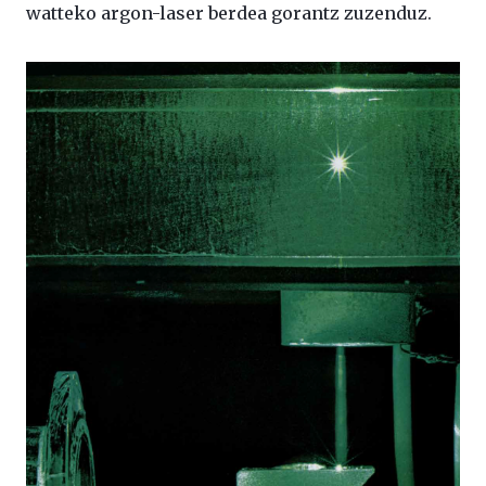
watteko argon-laser berdea gorantz zuzenduz.