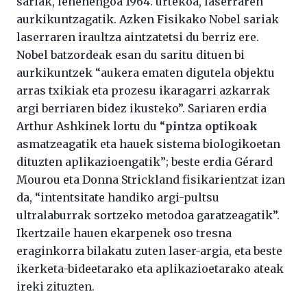
sariak, lehenengoa 1964. urtekoa, laserraren
aurkikuntzagatik. Azken Fisikako Nobel sariak
laserraren iraultza aintzatetsi du berriz ere.
Nobel batzordeak esan du saritu dituen bi
aurkikuntzek “aukera ematen digutela objektu
arras txikiak eta prozesu ikaragarri azkarrak
argi berriaren bidez ikusteko”. Sariaren erdia
Arthur Ashkinek lortu du “
pintza
optikoak
asmatzeagatik eta hauek sistema biologikoetan
dituzten aplikazioengatik”; beste erdia Gérard
Mourou eta Donna Strickland fisikarientzat izan
da, “intentsitate handiko argi-pultsu
ultralaburrak sortzeko metodoa garatzeagatik”.
Ikertzaile hauen ekarpenek oso tresna
eraginkorra bilakatu zuten laser-argia, eta beste
ikerketa-bideetarako eta aplikazioetarako ateak
ireki zituzten.