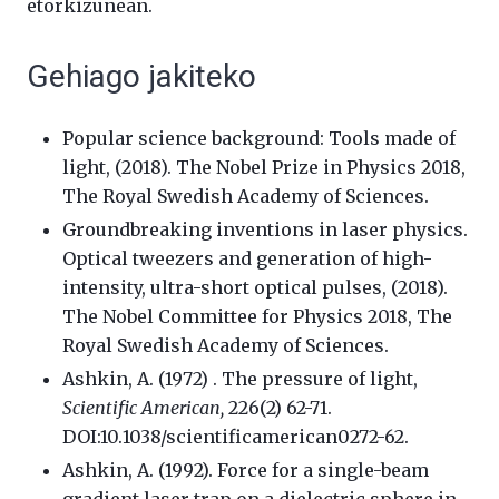
etorkizunean.
Gehiago jakiteko
Popular science background: Tools made of
light, (2018). The Nobel Prize in Physics 2018,
The Royal Swedish Academy of Sciences.
Groundbreaking inventions in laser physics.
Optical tweezers and generation of high-
intensity, ultra-short optical pulses, (2018).
The Nobel Committee for Physics 2018, The
Royal Swedish Academy of Sciences.
Ashkin, A. (1972) . The pressure of light,
Scientific American,
226(2) 62-71.
DOI:10.1038/scientificamerican0272-62.
Ashkin, A. (1992). Force for a single-beam
gradient laser trap on a dielectric sphere in