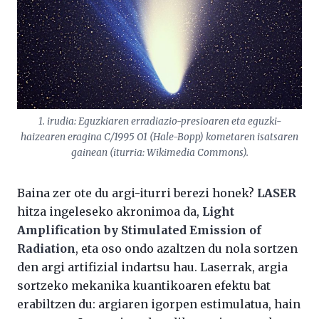
1. irudia: Eguzkiaren erradiazio-presioaren eta eguzki-
haizearen eragina C/1995 O1 (Hale-Bopp) kometaren isatsaren
gainean (iturria: Wikimedia Commons).
Baina zer ote du argi-iturri berezi honek?
LASER
hitza ingeleseko akronimoa da,
Light
Amplification by Stimulated Emission of
Radiation
, eta oso ondo azaltzen du nola sortzen
den argi artifizial indartsu hau. Laserrak, argia
sortzeko mekanika kuantikoaren efektu bat
erabiltzen du: argiaren igorpen estimulatua, hain