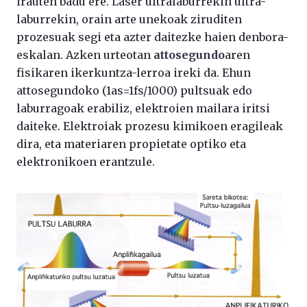
irauten badu ere. Laser ultralaburrekin ultra-
laburrekin, orain arte unekoak ziruditen
prozesuak segi eta azter daitezke haien denbora-
eskalan. Azken urteotan
attosegundo
aren
fisikaren ikerkuntza-lerroa ireki da. Ehun
attosegundoko (1as=1fs/1000) pultsuak edo
laburragoak erabiliz, elektroien mailara iritsi
daiteke. Elektroiak prozesu kimikoen eragileak
dira, eta materiaren propietate optiko eta
elektronikoen erantzule.