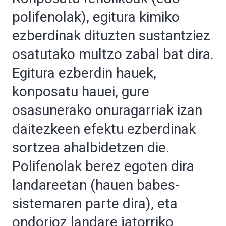
polifenolak), egitura kimiko
ezberdinak dituzten sustantziez
osatutako multzo zabal bat dira.
Egitura ezberdin hauek,
konposatu hauei, gure
osasunerako onuragarriak izan
daitezkeen efektu ezberdinak
sortzea ahalbidetzen die.
Polifenolak berez egoten dira
landareetan (hauen babes-
sistemaren parte dira), eta
ondorioz landare jatorriko