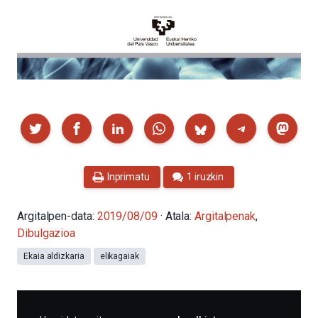
Partekatu
Inprimatu
1 iruzkin
Argitalpen-data:
2019/08/09
· Atala:
Argitalpenak
,
Dibulgazioa
Ekaia aldizkaria
elikagaiak