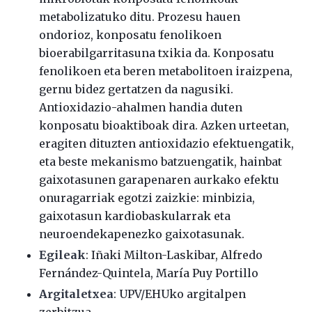
metabolizatuko ditu. Prozesu hauen
ondorioz, konposatu fenolikoen
bioerabilgarritasuna txikia da. Konposatu
fenolikoen eta beren metabolitoen iraizpena,
gernu bidez gertatzen da nagusiki.
Antioxidazio-ahalmen handia duten
konposatu bioaktiboak dira. Azken urteetan,
eragiten dituzten antioxidazio efektuengatik,
eta beste mekanismo batzuengatik, hainbat
gaixotasunen garapenaren aurkako efektu
onuragarriak egotzi zaizkie: minbizia,
gaixotasun kardiobaskularrak eta
neuroendekapenezko gaixotasunak.
Egileak
: Iñaki Milton-Laskibar, Alfredo
Fernández-Quintela, María Puy Portillo
Argitaletxea
: UPV/EHUko argitalpen