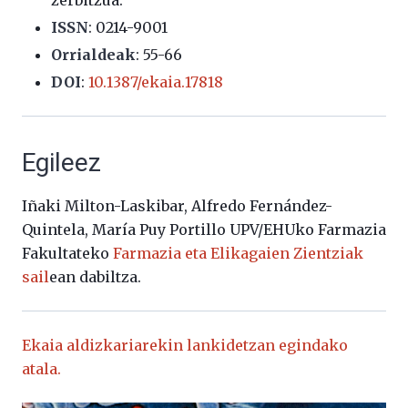
zerbitzua.
ISSN
: 0214-9001
Orrialdeak
: 55-66
DOI
:
10.1387/ekaia.17818
Egileez
Iñaki Milton-Laskibar, Alfredo Fernández-
Quintela, María Puy Portillo UPV/EHUko Farmazia
Fakultateko
Farmazia eta Elikagaien Zientziak
sail
ean dabiltza.
Ekaia aldizkariarekin lankidetzan egindako
atala.