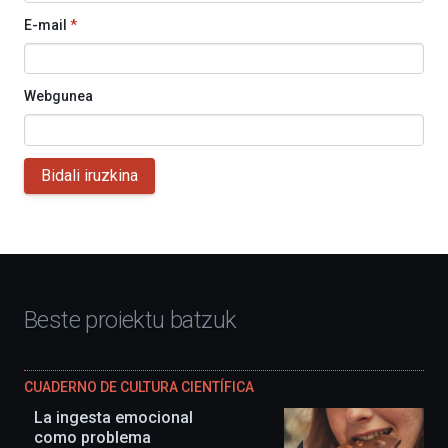
E-mail
*
Webgunea
Bidali iruzkina
Beste proiektu batzuk
CUADERNO DE CULTURA CIENTÍFICA
La ingesta emocional
como problema