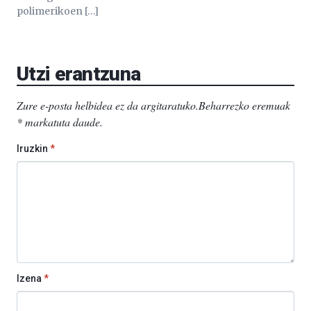
polimerikoen […]
Utzi erantzuna
Zure e-posta helbidea ez da argitaratuko.
Beharrezko eremuak
*
markatuta daude
.
Iruzkin
*
Izena
*