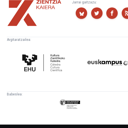
Zientzia
Jarrai gaitzazu:
Kaiera
Argitaratzailea:
Kultura
Euskampus
Zientifikoko
Fundazioa
Katedra
Babeslea:
Eusko
Jaurlaritza
-
Lehendakaritza