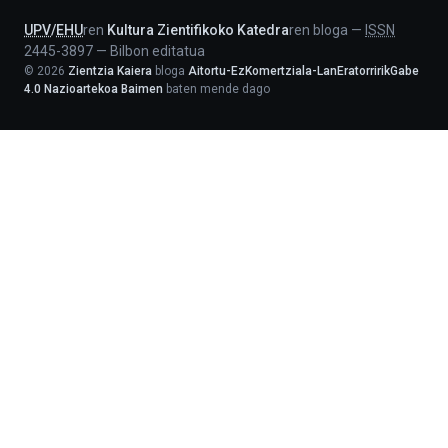
UPV
/
EHU
ren
Kultura Zientifikoko Katedra
ren bloga
—
ISSN
2445-3897
—
Bilbon editatua
©
2026
Zientzia Kaiera
bloga
Aitortu-EzKomertziala-LanEratorririkGabe
4.0 Nazioartekoa Baimen
baten mende dago