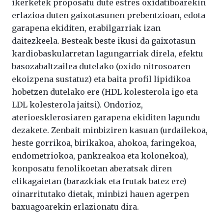
ikerketek proposatu dute estres oxidatiboarekin
erlazioa duten gaixotasunen prebentzioan, edota
garapena ekiditen, erabilgarriak izan
daitezkeela. Besteak beste ikusi da gaixotasun
kardiobaskularretan lagungarriak direla, efektu
basozabaltzailea dutelako (oxido nitrosoaren
ekoizpena sustatuz) eta baita profil lipidikoa
hobetzen dutelako ere (HDL kolesterola igo eta
LDL kolesterola jaitsi). Ondorioz,
aterioesklerosiaren garapena ekiditen lagundu
dezakete. Zenbait minbiziren kasuan (urdailekoa,
heste gorrikoa, birikakoa, ahokoa, faringekoa,
endometriokoa, pankreakoa eta kolonekoa),
konposatu fenolikoetan aberatsak diren
elikagaietan (barazkiak eta frutak batez ere)
oinarritutako dietak, minbizi hauen agerpen
baxuagoarekin erlazionatu dira.