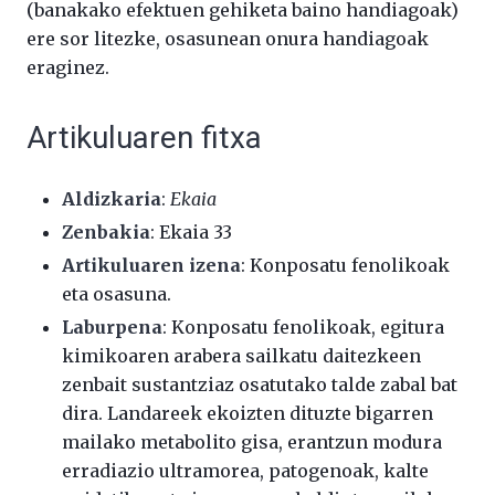
(banakako efektuen gehiketa baino handiagoak)
ere sor litezke, osasunean onura handiagoak
eraginez.
Artikuluaren fitxa
Aldizkaria
:
Ekaia
Zenbakia
: Ekaia 33
Artikuluaren izena
: Konposatu fenolikoak
eta osasuna.
Laburpena
: Konposatu fenolikoak, egitura
kimikoaren arabera sailkatu daitezkeen
zenbait sustantziaz osatutako talde zabal bat
dira. Landareek ekoizten dituzte bigarren
mailako metabolito gisa, erantzun modura
erradiazio ultramorea, patogenoak, kalte