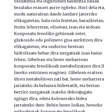
oxidatiboa eta ingurumen baldintza zailak
bezalako erasoei aurre egiteko. Hori dela eta,
modu naturalean daude landare jatorriko
elikagaietan, hala nola frutetan, barazkietan,
fruitu lehorretan, olioetan, tean eta ardoan.
Konposatu fenoliko gehienak ester,
glukosido edo polimero gisa aurkitzen dira
elikagaietan, eta ondorioz hestean
hidrolizatu behar dira xurgatuak izan baino
lehen. Gibelean eta heste meharrean
konposatu fenolikoak metabolizatzen dira II
faseko entzimen eraginez. Gibelean eratzen
diren metabolitoen zati bat, heste meharrera
jariatuko da behazun bideetatik, eta bertan
berriro xurgatuak izateko dekonjugatu
egingo dira, edota kolonerako bidea
jarraituko dute. Behin heste lodian, hesteko
mikrobiotak konposatu fenolikoak