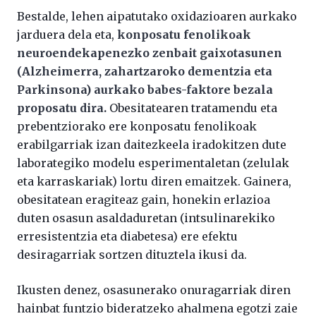
Bestalde, lehen aipatutako oxidazioaren aurkako
jarduera dela eta,
konposatu fenolikoak
neuroendekapenezko zenbait gaixotasunen
(Alzheimerra, zahartzaroko dementzia eta
Parkinsona) aurkako babes-faktore bezala
proposatu dira.
Obesitatearen tratamendu eta
prebentziorako ere konposatu fenolikoak
erabilgarriak izan daitezkeela iradokitzen dute
laborategiko modelu esperimentaletan (zelulak
eta karraskariak) lortu diren emaitzek. Gainera,
obesitatean eragiteaz gain, honekin erlazioa
duten osasun asaldaduretan (intsulinarekiko
erresistentzia eta diabetesa) ere efektu
desiragarriak sortzen dituztela ikusi da.
Ikusten denez, osasunerako onuragarriak diren
hainbat funtzio bideratzeko ahalmena egotzi zaie