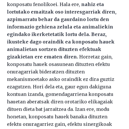
konposatu fenolikoei. Hala ere,
nahiz eta
lortutako emaitzak oso interesgarriak diren,
azpimarratu behar da gaurdaino lortu den
informazio gehiena zelula eta animaliekin
egindako ikerketetatik lortu dela. Beraz,
ikusteke dago oraindik ea konposatu hauek
animalietan sortzen dituzten efektuak
gizakietan ere ematen diren.
Horretaz gain,
konposatu hauek osasunean dituzten efektu
onuragarriak bideratzen dituzten
mekanismoetako asko oraindik ez dira guztiz
ezagutzen. Hori dela eta, gaur egun dakiguna
kontuan izanda, gomendagarriena konposatu
hauetan aberatsak diren orotariko elikagaiak
dituen dieta bat jarraitzea da. Izan ere, modu
honetan, konposatu hauek banaka dituzten
efektu onuragarriez gain, efektu sinergikoak