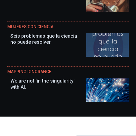
MUJERES CON CIENCIA
Seis problemas que la ciencia
no puede resolver
MAPPING IGNORANCE
We are not ‘in the singularity’
with AI.