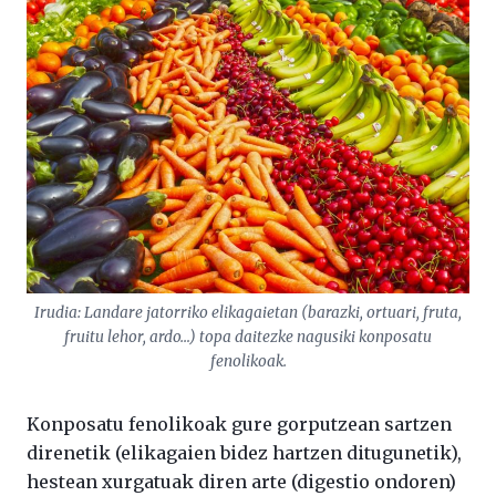
Irudia: Landare jatorriko elikagaietan (barazki, ortuari, fruta,
fruitu lehor, ardo…) topa daitezke nagusiki konposatu
fenolikoak.
Konposatu fenolikoak gure gorputzean sartzen
direnetik (elikagaien bidez hartzen ditugunetik),
hestean xurgatuak diren arte (digestio ondoren)