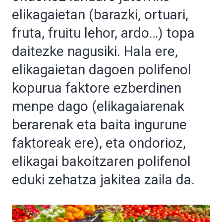
elikagaietan (barazki, ortuari,
fruta, fruitu lehor, ardo…) topa
daitezke nagusiki. Hala ere,
elikagaietan dagoen polifenol
kopurua faktore ezberdinen
menpe dago (elikagaiarenak
berarenak eta baita ingurune
faktoreak ere), eta ondorioz,
elikagai bakoitzaren polifenol
eduki zehatza jakitea zaila da.