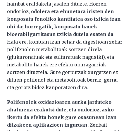
hainbat eraldaketa jasaten dituzte. Horren
ondorioz,
odolera eta ehunetara iristen den
konposatu fenoliko kantitatea oso txikia izan
ohi da; horregatik, konposatu hauek
bioerabilgarritasun txikia dutela esaten da
.
Hala ere, kontuan izan behar da digestioan zehar
polifenolen metabolitoak sortzen direla
(glukuronatuak eta sulfuratuak nagusiki), eta
metabolito hauek ere efektu onuragarriak
sortzen dituztela. Gure gorputzak xurgatzen ez
dituen polifenol eta metabolitoak berriz, gernu
eta gorotz bidez kanporatzen dira.
Polifenolek oxidazioaren aurka jarduteko
ahalmena erakutsi dute, eta ondorioz, asko
ikertu da efektu honek gure osasunean izan
ditzakeen aplikazioen inguruan.
Zenbait