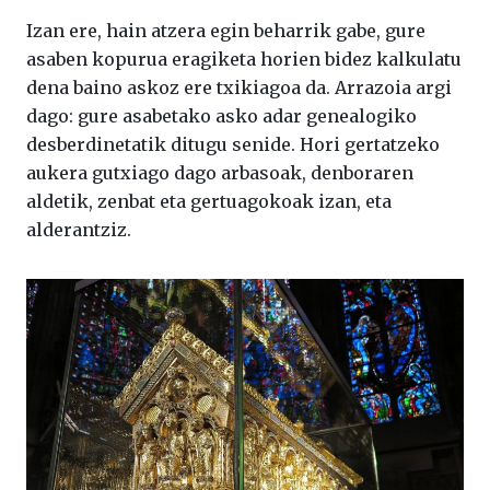
Izan ere, hain atzera egin beharrik gabe, gure
asaben kopurua eragiketa horien bidez kalkulatu
dena baino askoz ere txikiagoa da. Arrazoia argi
dago: gure asabetako asko adar genealogiko
desberdinetatik ditugu senide. Hori gertatzeko
aukera gutxiago dago arbasoak, denboraren
aldetik, zenbat eta gertuagokoak izan, eta
alderantziz.