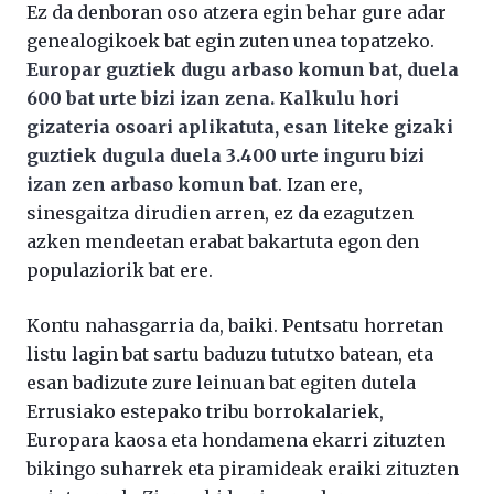
Ez da denboran oso atzera egin behar gure adar
genealogikoek bat egin zuten unea topatzeko.
Europar guztiek dugu arbaso komun bat, duela
600 bat urte bizi izan zena. Kalkulu hori
gizateria osoari aplikatuta, esan liteke gizaki
guztiek dugula duela 3.400 urte inguru bizi
izan zen arbaso komun bat
. Izan ere,
sinesgaitza dirudien arren, ez da ezagutzen
azken mendeetan erabat bakartuta egon den
populaziorik bat ere.
Kontu nahasgarria da, baiki. Pentsatu horretan
listu lagin bat sartu baduzu tututxo batean, eta
esan badizute zure leinuan bat egiten dutela
Errusiako estepako tribu borrokalariek,
Europara kaosa eta hondamena ekarri zituzten
bikingo suharrek eta piramideak eraiki zituzten