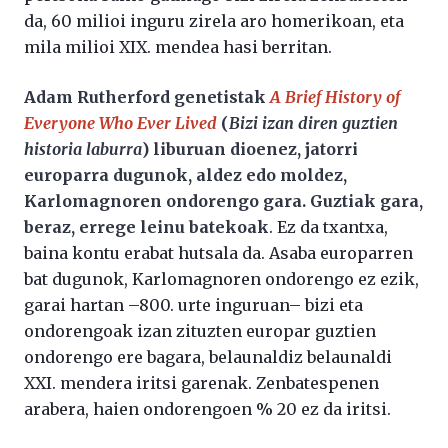
da, 60 milioi inguru zirela aro homerikoan, eta
mila milioi XIX. mendea hasi berritan.
Adam Rutherford genetistak
A Brief History of
Everyone Who Ever Lived
(
Bizi izan diren guztien
historia laburra
) liburuan dioenez, jatorri
europarra dugunok, aldez edo moldez,
Karlomagnoren ondorengo gara. Guztiak gara,
beraz, errege leinu batekoak
. Ez da txantxa,
baina kontu erabat hutsala da. Asaba europarren
bat dugunok, Karlomagnoren ondorengo ez ezik,
garai hartan –800. urte inguruan– bizi eta
ondorengoak izan zituzten europar guztien
ondorengo ere bagara, belaunaldiz belaunaldi
XXI. mendera iritsi garenak. Zenbatespenen
arabera, haien ondorengoen % 20 ez da iritsi.