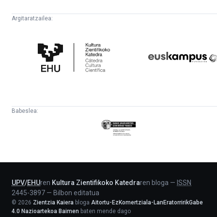
Argitaratzailea:
Kultura
Euskampus
Zientifikoko
Fundazioa
Katedra
Babeslea:
Eusko
Jaurlaritza
-
Lehendakaritza
UPV
/
EHU
ren
Kultura Zientifikoko Katedra
ren bloga
—
ISSN
2445-3897
—
Bilbon editatua
©
2026
Zientzia Kaiera
bloga
Aitortu-EzKomertziala-LanEratorririkGabe
4.0 Nazioartekoa Baimen
baten mende dago