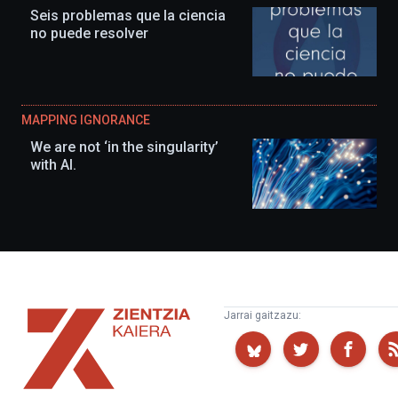
Seis problemas que la ciencia
no puede resolver
MAPPING IGNORANCE
We are not ‘in the singularity’
with AI.
Zientzia
Jarrai gaitzazu:
Kaiera