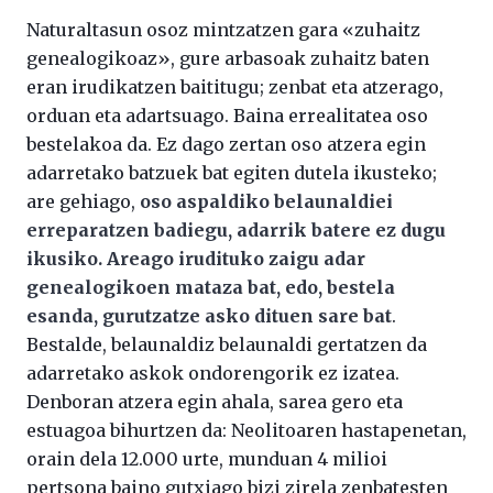
Naturaltasun osoz mintzatzen gara «zuhaitz
genealogikoaz», gure arbasoak zuhaitz baten
eran irudikatzen baititugu; zenbat eta atzerago,
orduan eta adartsuago. Baina errealitatea oso
bestelakoa da. Ez dago zertan oso atzera egin
adarretako batzuek bat egiten dutela ikusteko;
are gehiago,
oso aspaldiko belaunaldiei
erreparatzen badiegu, adarrik batere ez dugu
ikusiko. Areago irudituko zaigu adar
genealogikoen mataza bat, edo, bestela
esanda, gurutzatze asko dituen sare bat
.
Bestalde, belaunaldiz belaunaldi gertatzen da
adarretako askok ondorengorik ez izatea.
Denboran atzera egin ahala, sarea gero eta
estuagoa bihurtzen da: Neolitoaren hastapenetan,
orain dela 12.000 urte, munduan 4 milioi
pertsona baino gutxiago bizi zirela zenbatesten