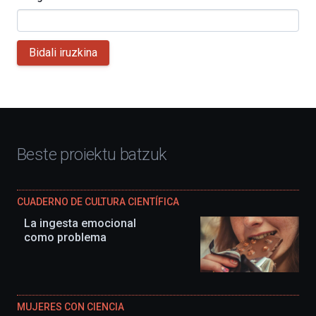
Bidali iruzkina
Beste proiektu batzuk
CUADERNO DE CULTURA CIENTÍFICA
La ingesta emocional
como problema
MUJERES CON CIENCIA