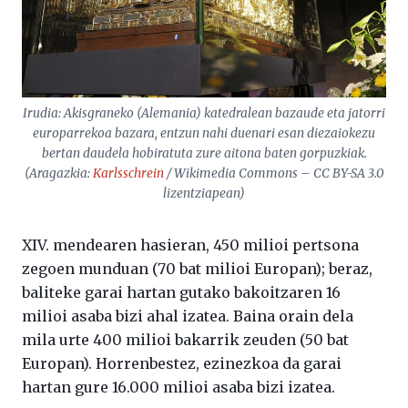
Irudia: Akisgraneko (Alemania) katedralean bazaude eta jatorri
europarrekoa bazara, entzun nahi duenari esan diezaiokezu
bertan daudela hobiratuta zure aitona baten gorpuzkiak.
(Aragazkia:
Karlsschrein
/ Wikimedia Commons – CC BY-SA 3.0
lizentziapean)
XIV. mendearen hasieran, 450 milioi pertsona
zegoen munduan (70 bat milioi Europan); beraz,
baliteke garai hartan gutako bakoitzaren 16
milioi asaba bizi ahal izatea. Baina orain dela
mila urte 400 milioi bakarrik zeuden (50 bat
Europan). Horrenbestez, ezinezkoa da garai
hartan gure 16.000 milioi asaba bizi izatea.