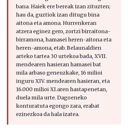
bana. Haiek ere bereak izan zituzten;
hau da, guztiok izan ditugu bina
aitona eta amona. Hurrenkeran
atzera eginez gero, zortzi birraitona-
birramona, hamasei heren-aitona eta
heren-amona, etab. Belaunaldien
arteko tartea 30 urtekoa bada, XVII.
mendearen hasieran hamasei bat
mila arbaso geneuzkake, 16 milioi
inguru XIV. mendearen hasieran, eta
16.000 milioi XI.aren hastapenetan,
duela mila urte. Dagoeneko
konturatuta egongo zara, erabat
ezinezkoa da hala izatea.