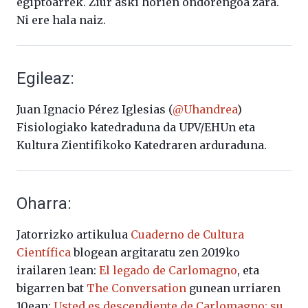
egiptoarrek. Ziur aski horien ondorengoa zara.
Ni ere hala naiz.
Egileaz:
Juan Ignacio Pérez Iglesias (
@Uhandrea
)
Fisiologiako katedraduna da UPV/EHUn eta
Kultura Zientifikoko Katedraren arduraduna.
Oharra:
Jatorrizko artikulua
Cuaderno de Cultura
Científica
blogean argitaratu zen 2019ko
irailaren 1ean:
El legado de Carlomagno
, eta
bigarren bat
The Conversation
gunean urriaren
10ean:
Usted es descendiente de Carlomagno; su