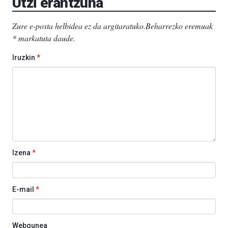
Utzi erantzuna
Zure e-posta helbidea ez da argitaratuko.
Beharrezko eremuak
*
markatuta daude
.
Iruzkin
*
Izena
*
E-mail
*
Webgunea