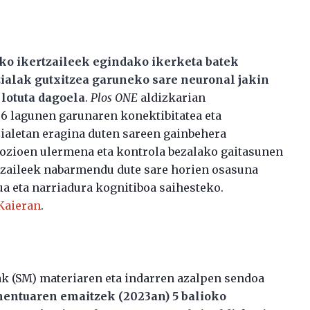
ko ikertzaileek egindako ikerketa batek
zialak gutxitzea garuneko sare neuronal jakin
 lotuta dagoela
.
Plos ONE
aldizkarian
96 lagunen garunaren konektibitatea eta
ozialetan eragina duten sareen gainbehera
emozioen ulermena eta kontrola bezalako gaitasunen
rtzaileek nabarmendu dute sare horien osasuna
a eta narriadura kognitiboa saihesteko.
 Kaieran
.
ak (SM) materiaren eta indarren azalpen sendoa
entuaren emaitzek (2023an) 5 balioko