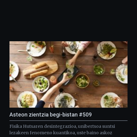
Asteon zientzia begi-bistan #509
Fisika Hutsaren desintegrazioa, unibertsoa suntsi
lezakeen fenomeno kuantikoa, uste baino askoz