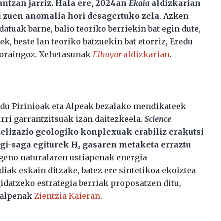
antzan jarriz. Hala ere, 2024an
Ekaia
aldizkarian
i zuen anomalia hori desagertuko zela
. Azken
tuak barne, balio teoriko berriekin bat egin dute,
k, beste lan teoriko batzuekin bat etorriz, Eredu
 oraingoz. Xehetasunak
Elhuyar
aldizkarian
.
 du Pirinioak eta Alpeak bezalako mendikateek
rri garrantzitsuak izan daitezkeela.
Science
elizazio geologiko konplexuak erabiliz erakutsi
gi-saga egiturek H₂ gasaren metaketa erraztu
ogeno naturalaren ustiapenak energia
iak eskain ditzake, batez ere sintetikoa ekoiztea
gidatzeko estrategia berriak proposatzen ditu,
Azalpenak
Zientzia Kaieran
.