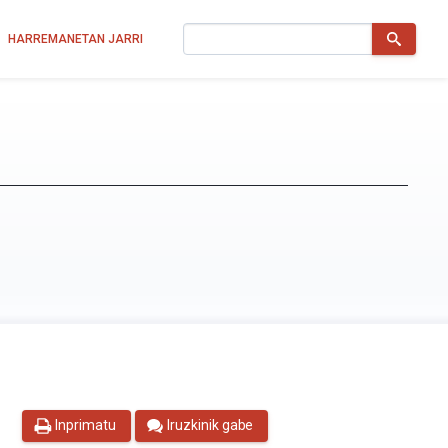
Bilatu
HARREMANETAN JARRI
Inprimatu
Iruzkinik gabe