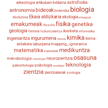
astrofisika
arkeologia
artikuluen bilduma
biologia
astronomia
bideoak
biokimika
Ekaia aldizkaria
ekologia
eboluzioa
elikagaiak
fisika
emakumeak
genetika
filosofia
geologia
ikerketa
historia
informatika
hizkuntzalaritza
kimika
ingurumena
ingeniaritza
klima-
itsasoa
aldaketa
laburpena
mapping_ignorance
medikuntza
matematika
materialak
osasuna
neurozientzia
mikrobiologia
neurologia
teknologia
psikologia
paleontologia
soziologia
zientzia
zientzialariak
zoologia