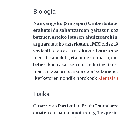
Biologia
Nanyangeko (Singapur) Unibertsitate
erakutsi du zahartzaroan gaitasun so
batzuen arteko loturen ahultzearekin
argitaratutako azterketan, fMRI bidez 1
soziabilitatea aztertu dituzte. Lotura s
identifikatu dute, eta honek enpatia, 
beherakada azaltzen du. Ondorioz, ike
mantentzea funtsezkoa dela isolamendu
Ikerketaren nondik norakoak
Zientzia
Fisika
Oinarrizko Partikulen Eredu Estandarr
ematen du, baina
muoiaren g-2 esperim