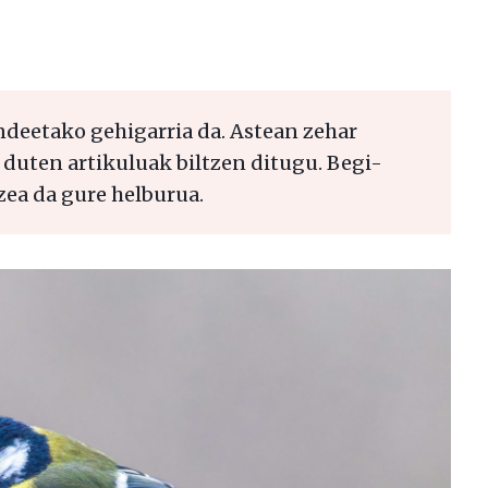
deetako gehigarria da. Astean zehar
 duten artikuluak biltzen ditugu. Begi-
zea da gure helburua.