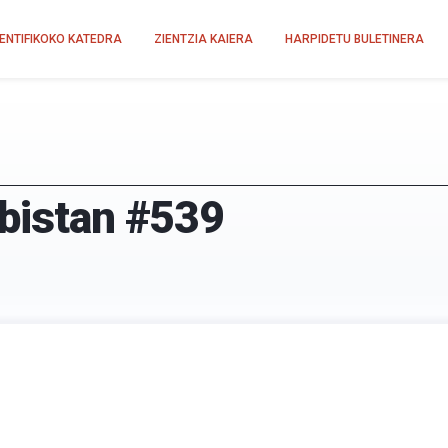
IENTIFIKOKO KATEDRA
ZIENTZIA KAIERA
HARPIDETU BULETINERA
-bistan #539