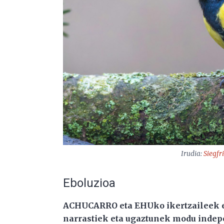
Irudia:
Siegfr
Eboluzioa
ACHUCARRO eta EHUko ikertzaileek eg
narrastiek eta ugaztunek modu indepe