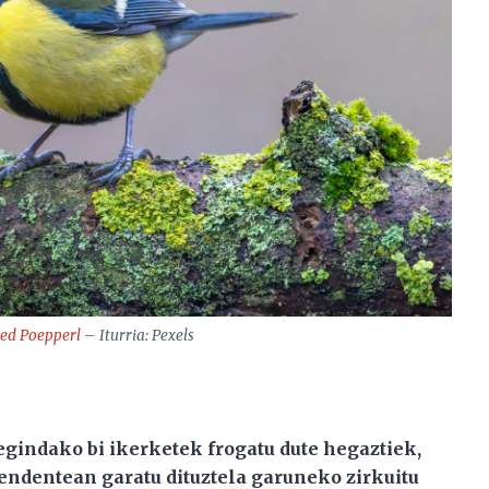
ied Poepperl
– Iturria: Pexels
indako bi ikerketek frogatu dute hegaztiek,
ndentean garatu dituztela garuneko zirkuitu