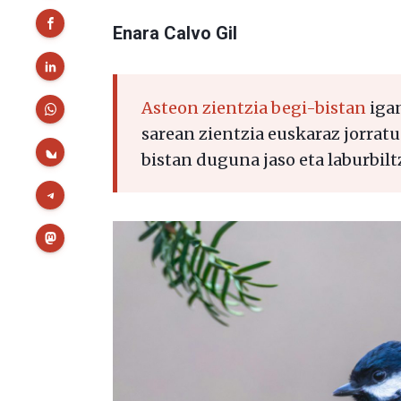
Enara Calvo Gil
Asteon zientzia begi-bistan
igan
sarean zientzia euskaraz jorratu
bistan duguna jaso eta laburbilt