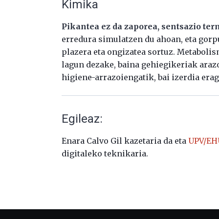
Kimika
Pikantea ez da zaporea, sentsazio te
erredura simulatzen du ahoan, eta gorp
plazera eta ongizatea sortuz. Metaboli
lagun dezake, baina gehiegikeriak arazo
higiene-arrazoiengatik, bai izerdia era
Egileaz:
Enara Calvo Gil kazetaria da eta
UPV/EHU
digitaleko teknikaria.