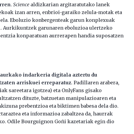
rren
.
Science
aldizkarian argitaratutako lanek
ekoak izan arren, enbrioi-garaiko zelula-motak eta
la. Eboluzio konbergenteak garun konplexuak
tu. Aurkikuntzek garunaren eboluzioa ulertzeko
zientzia konparatuan aurrerapen handia suposatzen
aurkako indarkeria digitala aztertu du
tzaten arriskuei erreparatuz
. Padillaren arabera,
ak sareetara igotzea) eta OnlyFans gisako
ltzatzen dituzte, batzuetan manipulazioaren eta
kizuna prebentzioa eta biktimen babesa dela dio.
taraztea eta informazioa zabaltzea da, haurrak
ko. Odile Bourguignon Goñi kazetariak egin dio