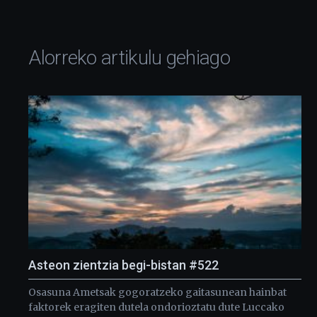
Alorreko artikulu gehiago
Asteon zientzia begi-bistan #522
Osasuna Ametsak gogoratzeko gaitasunean hainbat
faktorek eragiten dutela ondorioztatu dute Luccako