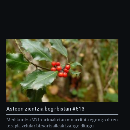
Asteon zientzia begi-bistan #513
Medikuntza 3D inprimaketan oinarrituta egongo diren
terapia zelular birsortzaileak izango ditugu