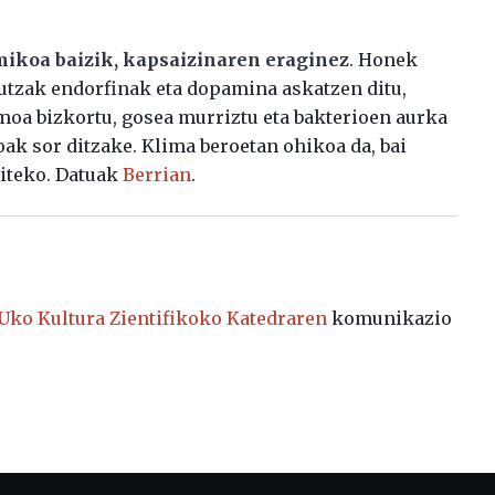
rmikoa baizik, kapsaizinaren eraginez
. Honek
utzak endorfinak eta dopamina askatzen ditu,
smoa bizkortu, gosea murriztu eta bakterioen aurka
ak sor ditzake. Klima beroetan ohikoa da, bai
giteko. Datuak
Berrian
.
ko Kultura Zientifikoko Katedraren
komunikazio