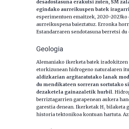
desadostasuna erakutsi zuten, SM zal
egindako aurreikuspen batek iragarr
esperimentuen emaitzek, 2020–2023ko da
aurreikuspena baieztatuz. Erronka horre
Estandarraren sendotasuna berretsi du
Geologia
Alemaniako ikerketa batek iradokitzen
etorkizunean hidrogeno naturalaren itu
aldizkarian argitaratutako lanak mod
du mendikateen sorreran sortutako si
dezaketela gainazaletik hurbil
. Hidr
berriztagarrien garapenean aukera hand
garestia denean. Ikerketak H₂ bilaketa 
historia tektonikoa kontuan hartuta. 