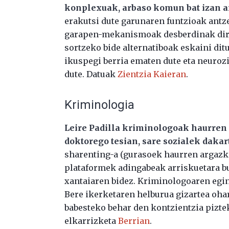
konplexuak, arbaso komun bat izan a
erakutsi dute garunaren funtzioak antz
garapen-mekanismoak desberdinak dire
sortzeko bide alternatiboak eskaini di
ikuspegi berria ematen dute eta neuro
dute. Datuak
Zientzia Kaieran
.
Kriminologia
Leire Padilla kriminologoak haurren 
doktorego tesian, sare sozialek dakar
sharenting-a (gurasoek haurren argazki
plataformek adingabeak arriskuetara bu
xantaiaren bidez. Kriminologoaren egin
Bere ikerketaren helburua gizartea ohar
babesteko behar den kontzientzia pizte
elkarrizketa
Berrian
.