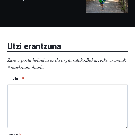
izango
ditu:
Bidebarrietako
Liburutegia,
Bizkaia
Aretoa-
EHU…
Utzi erantzuna
Zure e-posta helbidea ez da argitaratuko.
Beharrezko eremuak
*
markatuta daude
.
Iruzkin
*