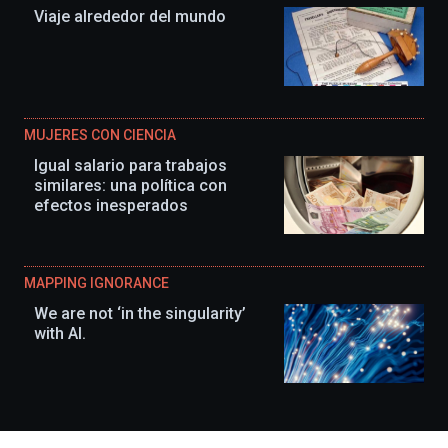
Viaje alrededor del mundo
MUJERES CON CIENCIA
Igual salario para trabajos
similares: una política con
efectos inesperados
MAPPING IGNORANCE
We are not ‘in the singularity’
with AI.