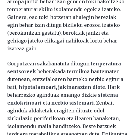
arropa jantzi behar izan genuen toki bakoitzeko
tenperaturarekiko isolamendu egokia izateko.
Gainera, oso toki hotzetan ahalegin bereziak
egin behar izan ditugu bizileku erosoa izateko
(berokuntzan gastatu), berokiak jantzi eta
gehiago jateko elikagai nahikoak lortu behar
izateaz gain.
Gorputzean sakabanatuta ditugun
tenperatura
sentsoreek
beherakada termikoa hautematen
dutenean, entzefaloaren barneko nerbio egitura
bati,
hipotalamoari, jakinarazten diote
. Hark
beharrezko aginduak emango dizkie
sistema
endokrinoari
eta
nerbio sistemari
. Zenbait
aginduk aldaketak eragiten dituzte odol
zirkulazio periferikoan eta ilearen banaketan,
isolamendu maila handitzeko. Beste batzuek
jarduera metabolikoa areagotzen dute. Doikuntza