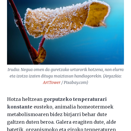
Irudia: Negua omen da guretzako urtarorik hotzena, non elurra
eta izotza izaten ditugu maiztasun handiagorekin. (Argazkia:
ArtTower
/ Pixabay.com)
Hotza heltzean
gorputzeko tenperaturari
konstante
eusteko, animalia homeotermoek
metabolismoaren bidez birjarri behar dute
galtzen duten beroa. Galera eragiten dute, alde
batetik, organismoko eta giroko tenperaturen