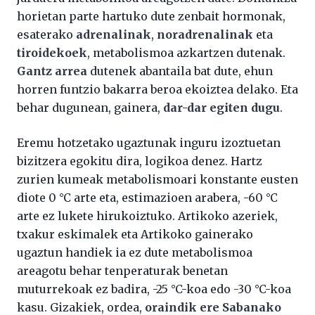
horietan parte hartuko dute zenbait hormonak,
esaterako
adrenalinak
,
noradrenalinak
eta
tiroidekoek
, metabolismoa azkartzen dutenak.
Gantz arrea
dutenek abantaila bat dute, ehun
horren funtzio bakarra beroa ekoiztea delako. Eta
behar dugunean, gainera,
dar-dar egiten dugu
.
Eremu hotzetako ugaztunak inguru izoztuetan
bizitzera egokitu dira, logikoa denez. Hartz
zurien kumeak metabolismoari konstante eusten
diote 0 °C arte eta, estimazioen arabera, -60 °C
arte ez lukete hirukoiztuko. Artikoko azeriek,
txakur eskimalek eta Artikoko gainerako
ugaztun handiek ia ez dute metabolismoa
areagotu behar tenperaturak benetan
muturrekoak ez badira, -25 °C-koa edo -30 °C-koa
kasu. Gizakiek, ordea,
oraindik ere Sabanako