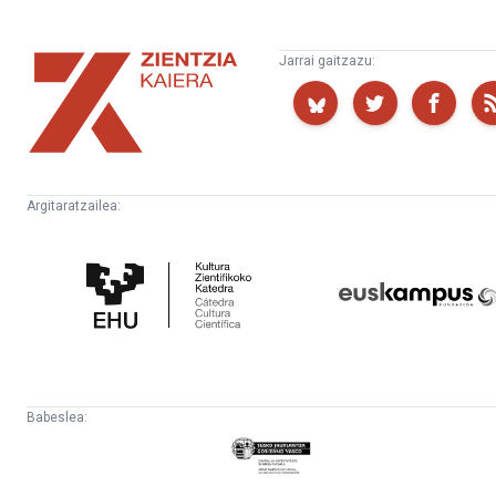
Zientzia
Jarrai gaitzazu:
Kaiera
Argitaratzailea:
Kultura
Euskampus
Zientifikoko
Fundazioa
Katedra
Babeslea:
Eusko
Jaurlaritza