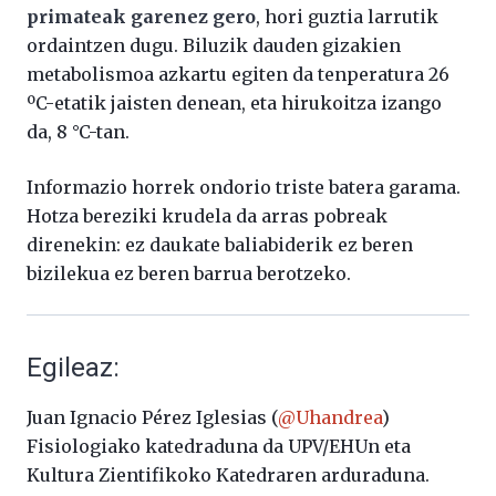
primateak garenez gero
, hori guztia larrutik
ordaintzen dugu. Biluzik dauden gizakien
metabolismoa azkartu egiten da tenperatura 26
ºC-etatik jaisten denean, eta hirukoitza izango
da, 8 °C-tan.
Informazio horrek ondorio triste batera garama.
Hotza bereziki krudela da arras pobreak
direnekin: ez daukate baliabiderik ez beren
bizilekua ez beren barrua berotzeko.
Egileaz:
Juan Ignacio Pérez Iglesias (
@Uhandrea
)
Fisiologiako katedraduna da UPV/EHUn eta
Kultura Zientifikoko Katedraren arduraduna.