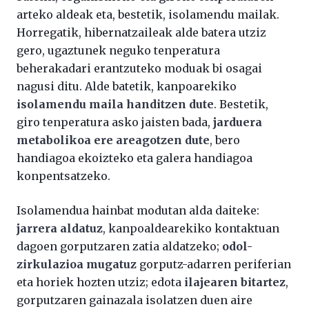
arteko aldeak eta, bestetik, isolamendu mailak.
Horregatik, hibernatzaileak alde batera utziz
gero, ugaztunek neguko tenperatura
beherakadari erantzuteko moduak bi osagai
nagusi ditu. Alde batetik, kanpoarekiko
isolamendu maila handitzen dute
. Bestetik,
giro tenperatura asko jaisten bada,
jarduera
metabolikoa ere areagotzen dute
, bero
handiagoa ekoizteko eta galera handiagoa
konpentsatzeko.
Isolamendua hainbat modutan alda daiteke:
jarrera aldatuz
, kanpoaldearekiko kontaktuan
dagoen gorputzaren zatia aldatzeko;
odol-
zirkulazioa mugatuz
gorputz-adarren periferian
eta horiek hozten utziz; edota
ilajearen bitartez
,
gorputzaren gainazala isolatzen duen aire