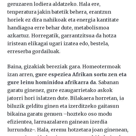
geruzaren lodiera aldatzeko. Hala ere,
tenperatura jakin batetik behera, erantzun
horiek ez dira nahikoak eta energia kantitate
handiagoa erre behar dute, metabolismoa
azkartuz. Horregatik, garrantzitsua da hotza
iristean elikagai ugari izatea edo, bestela,
erreserba gordailuak.
Baina, gizakiak bereziak gara. Homeotermoak
izan arren,
gure espeziea Afrikan sortu zen eta
gure leinu hominidoa afrikarra da
. Sabanan
garatu ginenez, gure ezaugarrietako askok
jatorri hori islatzen dute. Bilakaera horretan, ia
biluzik gelditu ginen eta izerditzeko gaitasun
bikaina garatu genuen –hozteko oso modu
efizientea, larruazalaren gainean izerdia
lurrunduz–. Hala, eremu hotzetara joan ginenean,