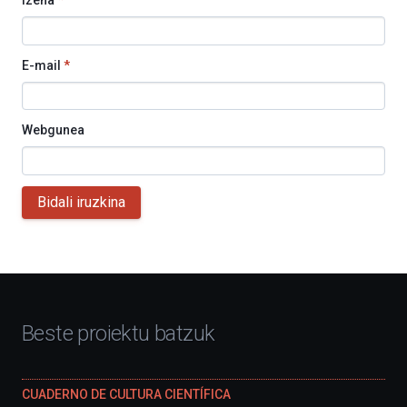
Izena
*
E-mail
*
Webgunea
Bidali iruzkina
Beste proiektu batzuk
CUADERNO DE CULTURA CIENTÍFICA