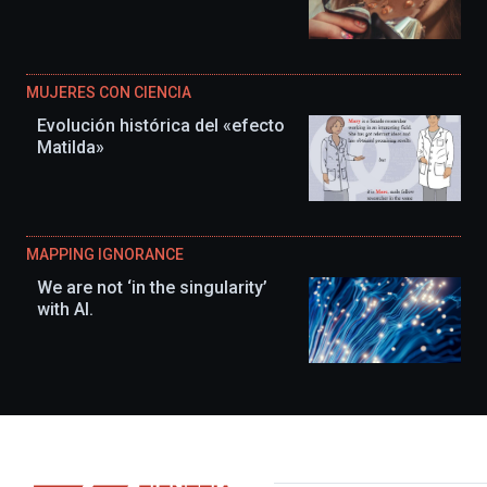
MUJERES CON CIENCIA
Evolución histórica del «efecto
Matilda»
MAPPING IGNORANCE
We are not ‘in the singularity’
with AI.