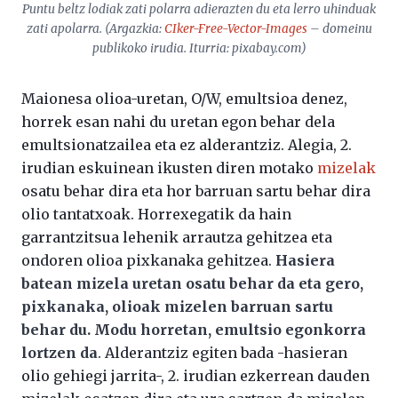
Puntu beltz lodiak zati polarra adierazten du eta lerro uhinduak
zati apolarra. (Argazkia:
CIker-Free-Vector-Images
– domeinu
publikoko irudia. Iturria: pixabay.com)
Maionesa olioa-uretan, O/W, emultsioa denez,
horrek esan nahi du uretan egon behar dela
emultsionatzailea eta ez alderantziz. Alegia, 2.
irudian eskuinean ikusten diren motako
mizelak
osatu behar dira eta hor barruan sartu behar dira
olio tantatxoak. Horrexegatik da hain
garrantzitsua lehenik arrautza gehitzea eta
ondoren olioa pixkanaka gehitzea.
Hasiera
batean mizela uretan osatu behar da eta gero,
pixkanaka, olioak mizelen barruan sartu
behar du. Modu horretan, emultsio egonkorra
lortzen da
. Alderantziz egiten bada -hasieran
olio gehiegi jarrita-, 2. irudian ezkerrean dauden