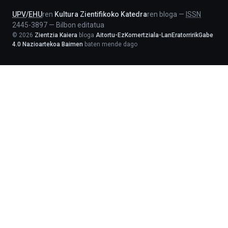
UPV
/
EHU
ren
Kultura Zientifikoko Katedra
ren bloga
—
ISSN
2445-3897
—
Bilbon editatua
©
2026
Zientzia Kaiera
bloga
Aitortu-EzKomertziala-LanEratorririkGabe
4.0 Nazioartekoa Baimen
baten mende dago