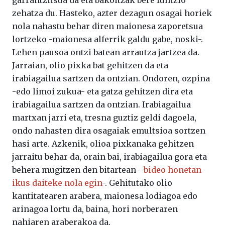
zehatza du. Hasteko, azter dezagun osagai horiek
nola nahastu behar diren maionesa zaporetsua
lortzeko -maionesa alferrik galdu gabe, noski-.
Lehen pausoa ontzi batean arrautza jartzea da.
Jarraian, olio pixka bat gehitzen da eta
irabiagailua sartzen da ontzian. Ondoren, ozpina
-edo limoi zukua- eta gatza gehitzen dira eta
irabiagailua sartzen da ontzian. Irabiagailua
martxan jarri eta, tresna guztiz geldi dagoela,
ondo nahasten dira osagaiak emultsioa sortzen
hasi arte. Azkenik, olioa pixkanaka gehitzen
jarraitu behar da, orain bai, irabiagailua gora eta
behera mugitzen den bitartean –
bideo honetan
ikus daiteke nola egin
-. Gehitutako olio
kantitatearen arabera, maionesa lodiagoa edo
arinagoa lortu da, baina, hori norberaren
nahiaren araberakoa da.