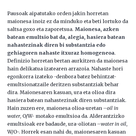
Pausoak aipatutako orden jakin horretan
maionesa inoiz ez da minduko eta beti lortuko da
saltsa goxo eta zaporetsua.
Maionesa, azken
batean emultsio bat da, alegia, hasiera batean
nahastezinak diren bi substantzia edo
gehiagoren nahaste itxuraz homogeneoa
.
Definizio horretan bertan aurkitzen da maionesa
hain delikatua izatearen arrazoia. Nahaste hori
egonkorra izateko -denbora batez behintzat-
emultsionatzaile deritzen substantziak behar
dira. Maionesaren kasuan, ura eta olioa dira
hasiera batean nahastezinak diren substantziak.
Hain zuzen ere, maionesa olioa-uretan –
oil in
water
, O/W- motako emultsioa da. Alderantzizko
emultsioak ere badaude, ura-oliotan –
water in oil
,
W/O-. Horrek esan nahi du, maionesaren kasuan