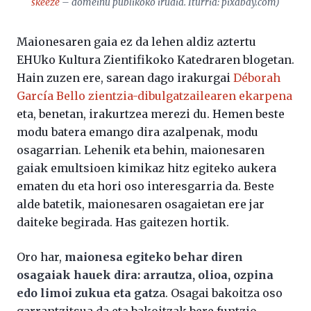
skeeze
– domeinu publikoko irudia. Iturria: pixabay.com)
Maionesaren gaia ez da lehen aldiz aztertu
EHUko Kultura Zientifikoko Katedraren blogetan.
Hain zuzen ere, sarean dago irakurgai
Déborah
García Bello zientzia-dibulgatzailearen ekarpena
eta, benetan, irakurtzea merezi du. Hemen beste
modu batera emango dira azalpenak, modu
osagarrian. Lehenik eta behin, maionesaren
gaiak emultsioen kimikaz hitz egiteko aukera
ematen du eta hori oso interesgarria da. Beste
alde batetik, maionesaren osagaietan ere jar
daiteke begirada. Has gaitezen hortik.
Oro har,
maionesa egiteko behar diren
osagaiak hauek dira: arrautza, olioa, ozpina
edo limoi zukua eta gatz
a. Osagai bakoitza oso
garrantzitsua da eta bakoitzak bere funtzio