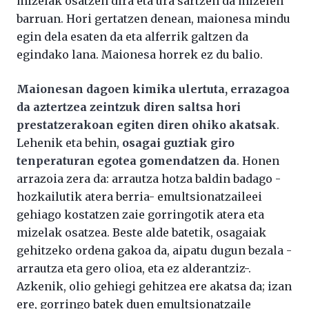
mizelak osatzen dira eta ura sartzen da mizelen
barruan. Hori gertatzen denean, maionesa mindu
egin dela esaten da eta alferrik galtzen da
egindako lana. Maionesa horrek ez du balio.
Maionesan dagoen kimika ulertuta, errazagoa
da aztertzea zeintzuk diren saltsa hori
prestatzerakoan egiten diren ohiko akatsak
.
Lehenik eta behin,
osagai guztiak giro
tenperaturan egotea gomendatzen da
. Honen
arrazoia zera da: arrautza hotza baldin badago -
hozkailutik atera berria- emultsionatzaileei
gehiago kostatzen zaie gorringotik atera eta
mizelak osatzea. Beste alde batetik, osagaiak
gehitzeko ordena gakoa da, aipatu dugun bezala -
arrautza eta gero olioa, eta ez alderantziz-.
Azkenik, olio gehiegi gehitzea ere akatsa da; izan
ere, gorringo batek duen emultsionatzaile