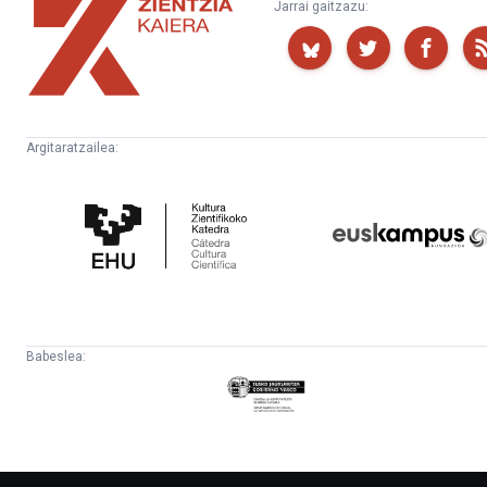
Zientzia
Jarrai gaitzazu:
Kaiera
Argitaratzailea:
Kultura
Euskampus
Zientifikoko
Fundazioa
Katedra
Babeslea:
Eusko
Jaurlaritza
-
Lehendakaritza