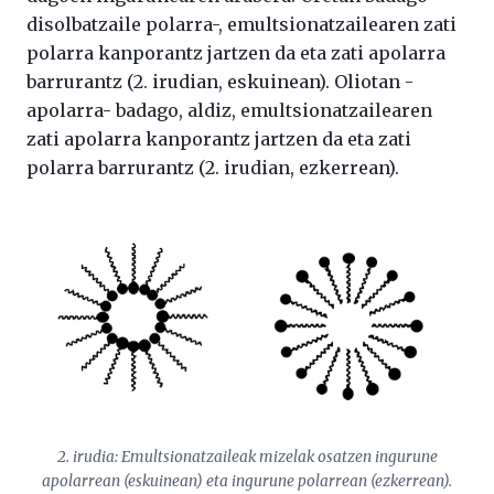
disolbatzaile polarra-, emultsionatzailearen zati
polarra kanporantz jartzen da eta zati apolarra
barrurantz (2. irudian, eskuinean). Oliotan -
apolarra- badago, aldiz, emultsionatzailearen
zati apolarra kanporantz jartzen da eta zati
polarra barrurantz (2. irudian, ezkerrean).
2. irudia: Emultsionatzaileak mizelak osatzen ingurune
apolarrean (eskuinean) eta ingurune polarrean (ezkerrean).