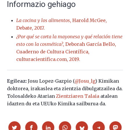
Informazio gehiago
La cocina y los alimentos
, Harold McGee,
Debate, 2017.
¿Por qué se corta la mayonesa y qué relación tiene
esto con la cosmética?
, Deborah García Bello,
Cuaderno de Cultura Científica,
culturacientifica.com, 2019.
Egileaz:
Josu Lopez-Gazpio (
@Josu_lg
) Kimikan
doktorea, irakaslea eta zientzia dibulgatzailea da.
Tolosaldeko Atarian
Zientziaren Talaia
atalean
idazten du eta UEUko Kimika sailburua da.
Partekatu