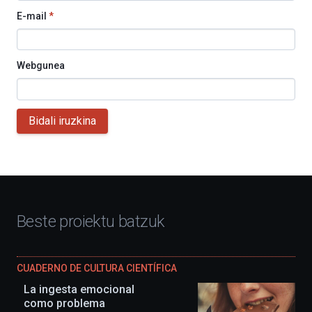
E-mail
*
Webgunea
Bidali iruzkina
Beste proiektu batzuk
CUADERNO DE CULTURA CIENTÍFICA
La ingesta emocional
como problema