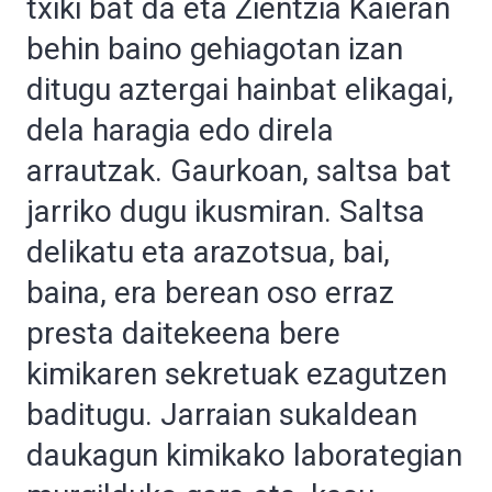
txiki bat da eta Zientzia Kaieran
behin baino gehiagotan izan
ditugu aztergai hainbat elikagai,
dela haragia edo direla
arrautzak. Gaurkoan, saltsa bat
jarriko dugu ikusmiran. Saltsa
delikatu eta arazotsua, bai,
baina, era berean oso erraz
presta daitekeena bere
kimikaren sekretuak ezagutzen
baditugu. Jarraian sukaldean
daukagun kimikako laborategian