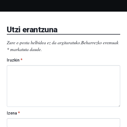
Bizkaia
Aretoa-
EHU…
Utzi erantzuna
Zure e-posta helbidea ez da argitaratuko.
Beharrezko eremuak
*
markatuta daude
.
Iruzkin
*
Izena
*