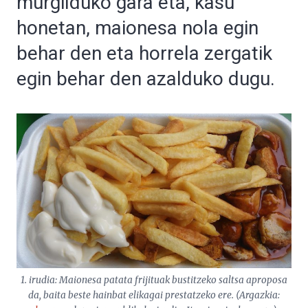
murgilduko gara eta, kasu
honetan, maionesa nola egin
behar den eta horrela zergatik
egin behar den azalduko dugu.
1. irudia: Maionesa patata frijituak bustitzeko saltsa aproposa
da, baita beste hainbat elikagai prestatzeko ere. (Argazkia: