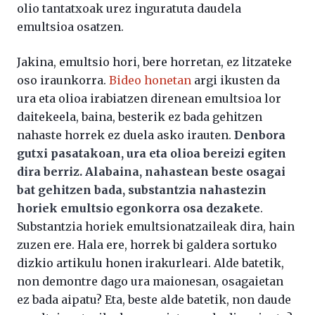
olio tantatxoak urez inguratuta daudela
emultsioa osatzen.
Jakina, emultsio hori, bere horretan, ez litzateke
oso iraunkorra.
Bideo honetan
argi ikusten da
ura eta olioa irabiatzen direnean emultsioa lor
daitekeela, baina, besterik ez bada gehitzen
nahaste horrek ez duela asko irauten.
Denbora
gutxi pasatakoan, ura eta olioa bereizi egiten
dira berriz. Alabaina, nahastean beste osagai
bat gehitzen bada, substantzia nahastezin
horiek emultsio egonkorra osa dezakete
.
Substantzia horiek emultsionatzaileak dira, hain
zuzen ere. Hala ere, horrek bi galdera sortuko
dizkio artikulu honen irakurleari. Alde batetik,
non demontre dago ura maionesan, osagaietan
ez bada aipatu? Eta, beste alde batetik, non daude