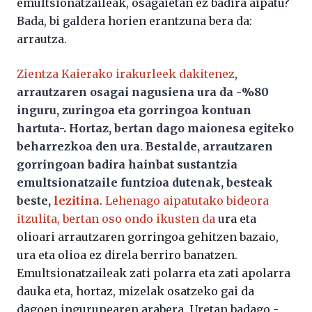
emultsionatzaileak, osagaietan ez badira aipatu?
Bada, bi galdera horien erantzuna bera da:
arrautza.
Zientza Kaierako irakurleek dakitenez
,
arrautzaren osagai nagusiena ura da -%80
inguru, zuringoa eta gorringoa kontuan
hartuta-. Hortaz, bertan dago maionesa egiteko
beharrezkoa den ura
.
Bestalde, arrautzaren
gorringoan badira hainbat sustantzia
emultsionatzaile funtzioa dutenak, besteak
beste,
lezitina
.
Lehenago aipatutako bideora
itzulita, bertan oso ondo ikusten da
ura eta
olioari arrautzaren gorringoa gehitzen bazaio,
ura eta olioa ez direla berriro banatzen.
Emultsionatzaileak zati polarra eta zati apolarra
dauka eta, hortaz, mizelak osatzeko gai da
dagoen ingurunearen arabera. Uretan badago -