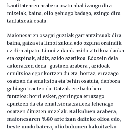
kantitatearen arabera osatu ahal izango dira
mizelak, baina, olio gehiago badago, ezingo dira
tantatxoak osatu.
Maionesaren osagai guztiak garrantzitsuak dira,
baina, gatza eta limoi zukua edo ozpina oraindik
ez dira aipatu. Limoi zukuak azido zitrikoa dauka
eta ozpinak, aldiz, azido azetikoa. Edozein dela
aukeratzen dena -gustuen arabera-, azidoak
emultsioa egonkortzen du eta, hortaz, errazago
osatzen da emultsioa eta behin osatuta, denbora
gehiago irauten du. Gatzak ere badu bere
funtzioa: horri esker, gorringoa errazago
apurtzen da eta emultsionatzaileek lehenago
osatzen dituzten mizelak.
Kalkuluen arabera,
maionesaren %80 arte izan daiteke olioa edo,
beste modu batera, olio bolumen bakoitzeko