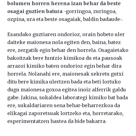
bolumen horren herena izan behar da beste
osagai guztien batura
-gorringoa, zuringoa,
ozpina, ura eta beste osagaiak, baldin badaude-.
Esandako guztiaren ondorioz, orain hobeto uler
daiteke maionesa nola egiten den, baina, batez
ere, zergatik egin behar den horrela. Osagaietako
bakoitzak bere funtzio kimikoa du eta pausoak
arrazoi kimiko baten ondorioz egin behar dira
horrela. Nolanahi ere, maionesak sekretu gutxi
ditu bere kimika ulertzen bada eta beti lortuko
dugu maionesa goxoa egitea inoiz alferrik galdu
gabe. Jakina, sukaldea laborategi kimiko bat bada
ere, sukaldariaren sena behar-beharrezkoa da
elikagai zaporetsuak lortzeko eta, horretarako,
esperimentatzen hastea da bide bakarra.