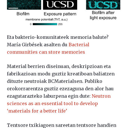
Eta bakterio-komunitateek memoria balute?
María Girbések asalten du
Bacterial
communities can store memories
Material berrien diseinuan, deskripzioan eta
fabrikazioan modu guztiz kreatiboan baliatzen
dituzte neutroiak BCMaterialsen. Publiko
orokorrarentza guztiz ezezaguna den alor hau
ezagutarazteko laburpena egin dute:
Neutron
sciences as an essential tool to develop
‘materials for a better life’
Tentsore txikiagoen sareetan tentsore handien