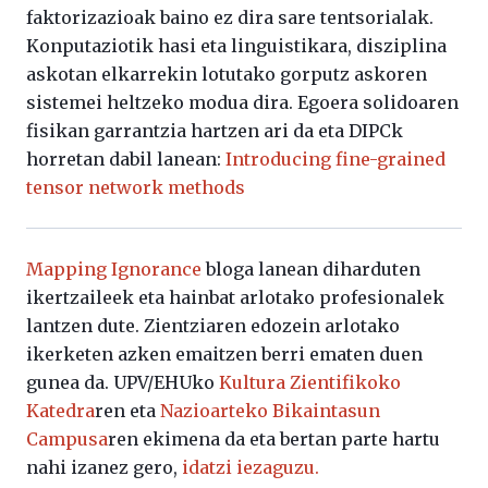
faktorizazioak baino ez dira sare tentsorialak.
Konputaziotik hasi eta linguistikara, disziplina
askotan elkarrekin lotutako gorputz askoren
sistemei heltzeko modua dira. Egoera solidoaren
fisikan garrantzia hartzen ari da eta DIPCk
horretan dabil lanean:
Introducing fine-grained
tensor network methods
Mapping Ignorance
bloga lanean diharduten
ikertzaileek eta hainbat arlotako profesionalek
lantzen dute. Zientziaren edozein arlotako
ikerketen azken emaitzen berri ematen duen
gunea da. UPV/EHUko
Kultura Zientifikoko
Katedra
ren eta
Nazioarteko Bikaintasun
Campusa
ren ekimena da eta bertan parte hartu
nahi izanez gero,
idatzi iezaguzu.