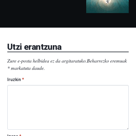
izango
ditu:
Bidebarrietako
Liburutegia,
Bizkaia
Aretoa-
EHU…
Utzi erantzuna
Zure e-posta helbidea ez da argitaratuko.
Beharrezko eremuak
*
markatuta daude
.
Iruzkin
*