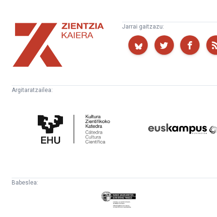
Zientzia
Jarrai gaitzazu:
Kaiera
Argitaratzailea:
Kultura
Euskampus
Zientifikoko
Fundazioa
Katedra
Babeslea:
Eusko
Jaurlaritza