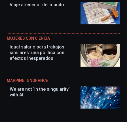
Viaje alrededor del mundo
MUJERES CON CIENCIA
Igual salario para trabajos
similares: una política con
efectos inesperados
MAPPING IGNORANCE
We are not ‘in the singularity’
with AI.