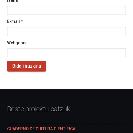
Izena
*
E-mail
*
Webgunea
Bidali iruzkina
Beste proiektu batzuk
CUADERNO DE CULTURA CIENTÍFICA