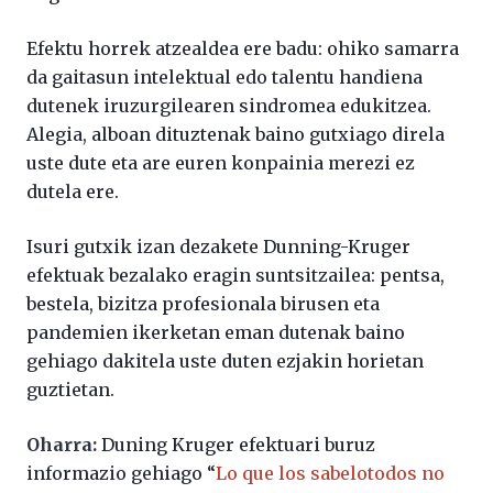
Efektu horrek atzealdea ere badu: ohiko samarra
da gaitasun intelektual edo talentu handiena
dutenek iruzurgilearen sindromea edukitzea.
Alegia, alboan dituztenak baino gutxiago direla
uste dute eta are euren konpainia merezi ez
dutela ere.
Isuri gutxik izan dezakete Dunning-Kruger
efektuak bezalako eragin suntsitzailea: pentsa,
bestela, bizitza profesionala birusen eta
pandemien ikerketan eman dutenak baino
gehiago dakitela uste duten ezjakin horietan
guztietan.
Oharra:
Duning Kruger efektuari buruz
informazio gehiago “
Lo que los sabelotodos no