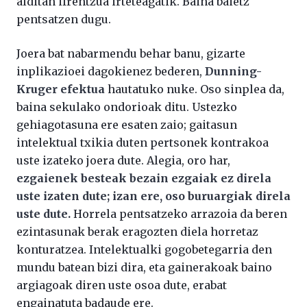
alditan ifrentzua irteteagatik. Baina baietz
pentsatzen dugu.
Joera bat nabarmendu behar banu, gizarte
inplikazioei dagokienez bederen,
Dunning-
Kruger efektua
hautatuko nuke. Oso sinplea da,
baina sekulako ondorioak ditu. Ustezko
gehiagotasuna ere esaten zaio; gaitasun
intelektual txikia duten pertsonek kontrakoa
uste izateko joera dute. Alegia, oro har,
ezgaienek besteak bezain ezgaiak ez direla
uste izaten dute; izan ere, oso buruargiak direla
uste dute.
Horrela pentsatzeko arrazoia da beren
ezintasunak berak eragozten diela horretaz
konturatzea. Intelektualki gogobetegarria den
mundu batean bizi dira, eta gainerakoak baino
argiagoak diren uste osoa dute, erabat
engainatuta badaude ere.