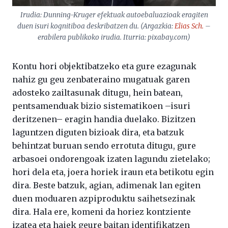
Irudia: Dunning-Kruger efektuak autoebaluazioak eragiten
duen isuri kognitiboa deskribatzen du. (Argazkia:
Elias Sch.
–
erabilera publikoko irudia. Iturria: pixabay.com)
Kontu hori objektibatzeko eta gure ezagunak
nahiz gu geu zenbateraino mugatuak garen
adosteko zailtasunak ditugu, hein batean,
pentsamenduak bizio sistematikoen –isuri
deritzenen– eragin handia duelako. Bizitzen
laguntzen diguten bizioak dira, eta batzuk
behintzat buruan sendo errotuta ditugu, gure
arbasoei ondorengoak izaten lagundu zietelako;
hori dela eta, joera horiek iraun eta betikotu egin
dira. Beste batzuk, agian, adimenak lan egiten
duen moduaren azpiproduktu saihetsezinak
dira. Hala ere, komeni da horiez kontziente
izatea eta haiek geure baitan identifikatzen