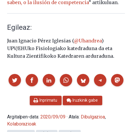
saben, o la ilusión de competencia
” artikuluan.
Egileaz:
Juan Ignacio Pérez Iglesias (
@Uhandrea
)
UPV/EHUko Fisiologiako katedraduna da eta
Kultura Zientifikoko Katedraren arduraduna.
Partekatu
Inprimatu
Iruzkinik gabe
Argitalpen-data:
2020/09/09
· Atala:
Dibulgazioa
,
Kolaborazioak