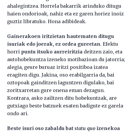
ahalegintzea. Horrela bakarrik arinduko ditugu
haien ondorioak, nahiz eta ez garen horiez inoiz
guztiz libratuko. Hona adibideak.
Gainerakoen iritzietan hautematen ditugu
isuriak edo joerak, ez ordea gureetan
. Efektu
horri
puntu itsuko aurreiritzia
deitzen zaio, eta
autohobekuntza izeneko motibazioan du jatorria;
alegia, geure buruaz iritzi positiboa izatea
eragiten digu. Jakina, oso erabilgarria da, bai
oztopoak gainditzen laguntzen digulako, bai
zoritxarretan gure onena eman dezagun.
Kontrara, asko zailtzen ditu hobekuntzak, are
gutxiago beste batzuek esaten badigute ez garela
ondo ari.
Beste isuri oso zabaldu bat
statu quo
izenekoa