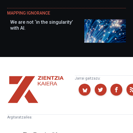
MAPPING IGNORANCE
We are not ‘in the singularity’
with AI.
Zientzia
Jarrai gaitzazu:
Kaiera
Argitaratzailea:
Kultura
Euskampus
Zientifikoko
Fundazioa