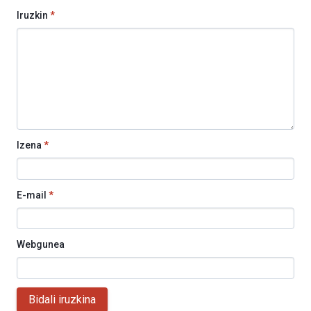
Iruzkin
*
Izena
*
E-mail
*
Webgunea
Bidali iruzkina