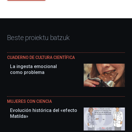
Beste proiektu batzuk
CUADERNO DE CULTURA CIENTÍFICA
La ingesta emocional
como problema
MUJERES CON CIENCIA
Evolución histórica del «efecto
Matilda»