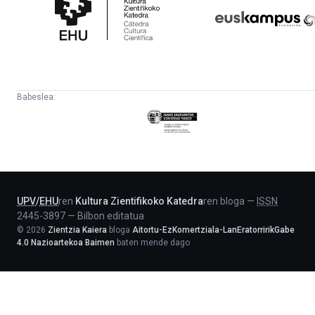
Katedra
Babeslea:
Eusko
Jaurlaritza
-
Lehendakaritza
UPV
/
EHU
ren
Kultura Zientifikoko Katedra
ren bloga
—
ISSN
2445-3897
—
Bilbon editatua
©
2026
Zientzia Kaiera
bloga
Aitortu-EzKomertziala-LanEratorririkGabe
4.0 Nazioartekoa Baimen
baten mende dago