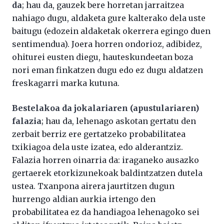
da
; hau da, gauzek bere horretan jarraitzea
nahiago dugu, aldaketa gure kalterako dela uste
baitugu (edozein aldaketak okerrera egingo duen
sentimendua). Joera horren ondorioz, adibidez,
ohiturei eusten diegu, hauteskundeetan boza
nori eman finkatzen dugu edo ez dugu aldatzen
freskagarri marka kutuna.
Bestelakoa da jokalariaren (apustulariaren)
falazia
; hau da, lehenago askotan gertatu den
zerbait berriz ere gertatzeko probabilitatea
txikiagoa dela uste izatea, edo alderantziz.
Falazia horren oinarria da: iraganeko ausazko
gertaerek etorkizunekoak baldintzatzen dutela
ustea. Txanpona airera jaurtitzen dugun
hurrengo aldian aurkia irtengo den
probabilitatea ez da handiagoa lehenagoko sei