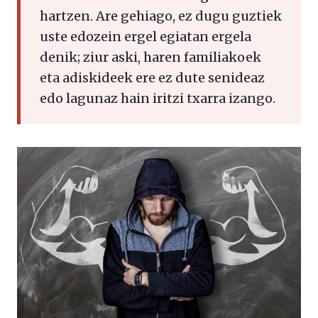
hartzen. Are gehiago, ez dugu guztiek
uste edozein ergel egiatan ergela
denik; ziur aski, haren familiakoek
eta adiskideek ere ez dute senideaz
edo lagunaz hain iritzi txarra izango.