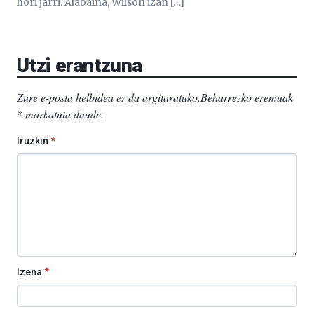
hori jarri. Alabaina, Wilson izan […]
Utzi erantzuna
Zure e-posta helbidea ez da argitaratuko.
Beharrezko eremuak
*
markatuta daude
.
Iruzkin
*
Izena
*