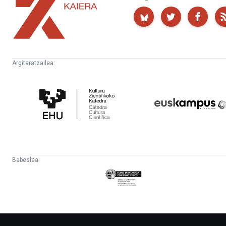
Kaiera
Argitaratzailea:
Kultura
Euskampus
Zientifikoko
Fundazioa
Katedra
Babeslea:
Eusko
Jaurlaritza
-
Lehendakaritza