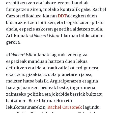
erabiltzen zen eta labore-eremu handiak
fumigatzen ziren, inolako kontrolik gabe. Rachel
Carson elikadura-katean
DDT
ak egiten duen
bidea aztertzen ibili zen, eta frogatu zuen, pilatu
ahala, espezie askoren genetika aldatzen zuela.
Artikuluak «
Udaberri isila
» liburuan bildu zituen
gerora.
«
Udaberri isila
» lanak lagundu zuen giza
espezieak munduan hartzen duen lekua
definitzen eta ideia iraultzaile bat erdigunera
ekartzen: gizakia ez dela planetaren jabea,
maizter hutsa baizik. Argitalpenaren eragina
harago joan zen, besteak beste, ingurumena
zaintzeko politika eta jokabide berriak bultzatu
baitzituen. Bere liburuarekin eta
lekukotasunarekin,
Rachel Carsonek
lagundu