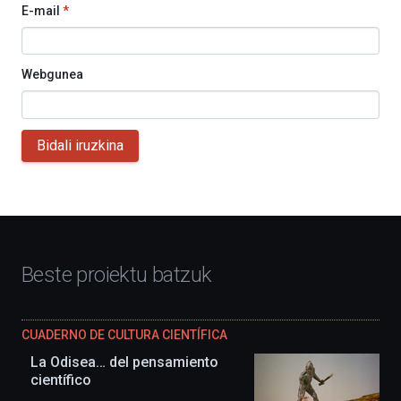
E-mail
*
Webgunea
Bidali iruzkina
Beste proiektu batzuk
CUADERNO DE CULTURA CIENTÍFICA
La Odisea… del pensamiento
científico