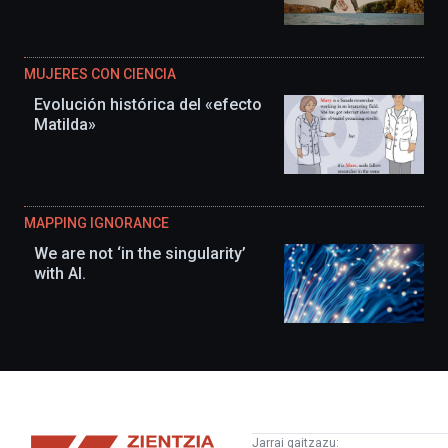
MUJERES CON CIENCIA
Evolución histórica del «efecto
Matilda»
MAPPING IGNORANCE
We are not ‘in the singularity’
with AI.
Zientzia
Jarrai gaitzazu: