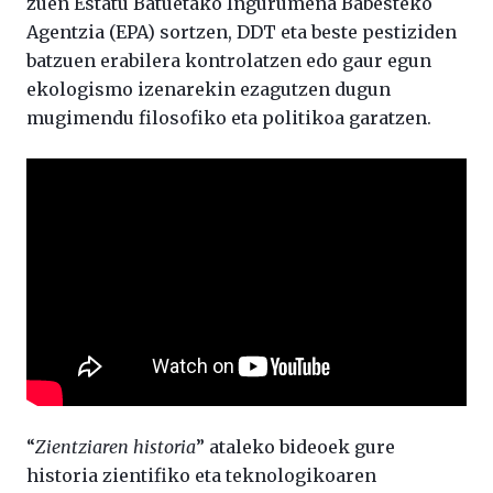
zuen Estatu Batuetako Ingurumena Babesteko
Agentzia (EPA) sortzen, DDT eta beste pestiziden
batzuen erabilera kontrolatzen edo gaur egun
ekologismo izenarekin ezagutzen dugun
mugimendu filosofiko eta politikoa garatzen.
“
Zientziaren historia
” ataleko bideoek gure
historia zientifiko eta teknologikoaren