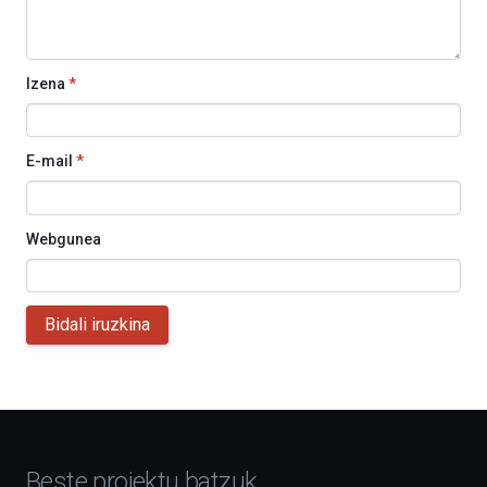
Izena
*
E-mail
*
Webgunea
Bidali iruzkina
Beste proiektu batzuk