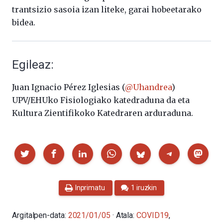
trantsizio sasoia izan liteke, garai hobeetarako
bidea.
Egileaz:
Juan Ignacio Pérez Iglesias (
@Uhandrea
)
UPV/EHUko Fisiologiako katedraduna da eta
Kultura Zientifikoko Katedraren arduraduna.
Partekatu
Inprimatu
1 iruzkin
Argitalpen-data:
2021/01/05
· Atala:
COVID19
,