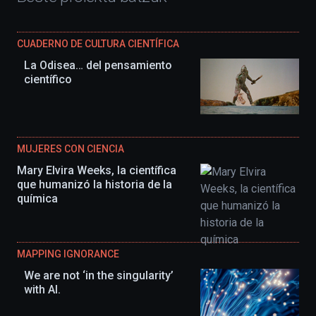
CUADERNO DE CULTURA CIENTÍFICA
La Odisea… del pensamiento
científico
MUJERES CON CIENCIA
Mary Elvira Weeks, la científica
que humanizó la historia de la
química
MAPPING IGNORANCE
We are not ‘in the singularity’
with AI.