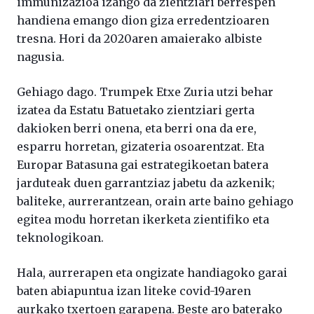
immunizazioa izango da zientziari berrespen
handiena emango dion giza erredentzioaren
tresna. Hori da 2020aren amaierako albiste
nagusia.
Gehiago dago. Trumpek Etxe Zuria utzi behar
izatea da Estatu Batuetako zientziari gerta
dakioken berri onena, eta berri ona da ere,
esparru horretan, gizateria osoarentzat. Eta
Europar Batasuna gai estrategikoetan batera
jarduteak duen garrantziaz jabetu da azkenik;
baliteke, aurrerantzean, orain arte baino gehiago
egitea modu horretan ikerketa zientifiko eta
teknologikoan.
Hala, aurrerapen eta ongizate handiagoko garai
baten abiapuntua izan liteke covid-19aren
aurkako txertoen garapena. Beste aro baterako