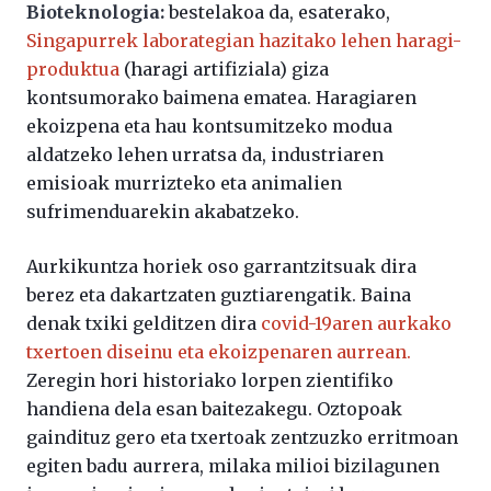
Bioteknologia:
bestelakoa da, esaterako,
Singapurrek laborategian hazitako lehen haragi-
produktua
(haragi artifiziala) giza
kontsumorako baimena ematea. Haragiaren
ekoizpena eta hau kontsumitzeko modua
aldatzeko lehen urratsa da, industriaren
emisioak murrizteko eta animalien
sufrimenduarekin akabatzeko.
Aurkikuntza horiek oso garrantzitsuak dira
berez eta dakartzaten guztiarengatik. Baina
denak txiki gelditzen dira
covid-19aren aurkako
txertoen diseinu eta ekoizpenaren aurrean.
Zeregin hori historiako lorpen zientifiko
handiena dela esan baitezakegu. Oztopoak
gaindituz gero eta txertoak zentzuzko erritmoan
egiten badu aurrera, milaka milioi bizilagunen