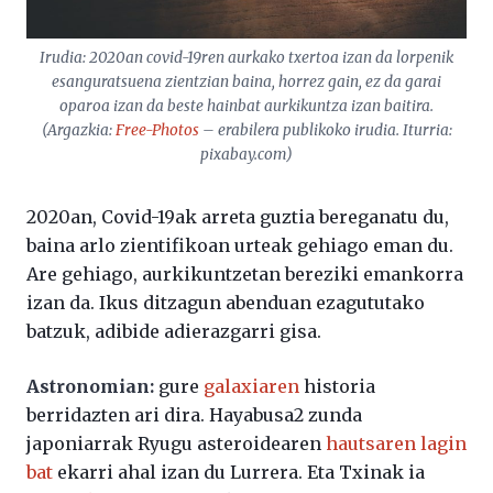
Irudia: 2020an covid-19ren aurkako txertoa izan da lorpenik
esanguratsuena zientzian baina, horrez gain, ez da garai
oparoa izan da beste hainbat aurkikuntza izan baitira.
(Argazkia:
Free-Photos
– erabilera publikoko irudia. Iturria:
pixabay.com)
2020an, Covid-19ak arreta guztia bereganatu du,
baina arlo zientifikoan urteak gehiago eman du.
Are gehiago, aurkikuntzetan bereziki emankorra
izan da. Ikus ditzagun abenduan ezagututako
batzuk, adibide adierazgarri gisa.
Astronomian:
gure
galaxiaren
historia
berridazten ari dira. Hayabusa2 zunda
japoniarrak Ryugu asteroidearen
hautsaren lagin
bat
ekarri ahal izan du Lurrera. Eta Txinak ia