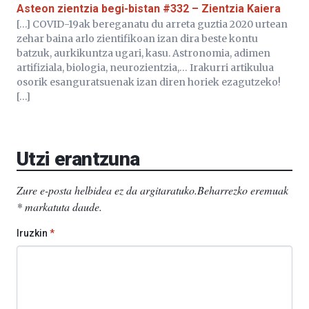
Asteon zientzia begi-bistan #332 – Zientzia Kaiera
[…] COVID-19ak bereganatu du arreta guztia 2020 urtean
zehar baina arlo zientifikoan izan dira beste kontu
batzuk, aurkikuntza ugari, kasu. Astronomia, adimen
artifiziala, biologia, neurozientzia,… Irakurri artikulua
osorik esanguratsuenak izan diren horiek ezagutzeko!
[…]
Utzi erantzuna
Zure e-posta helbidea ez da argitaratuko.
Beharrezko eremuak
*
markatuta daude
.
Iruzkin
*