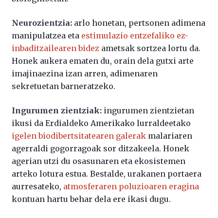
Neurozientzia:
arlo honetan, pertsonen adimena
manipulatzea eta
estimulazio entzefaliko ez-
inbaditzailearen bidez
ametsak sortzea lortu da.
Honek aukera ematen du, orain dela gutxi arte
imajinaezina izan arren, adimenaren
sekretuetan barneratzeko.
Ingurumen zientziak:
ingurumen zientzietan
ikusi da Erdialdeko Amerikako lurraldeetako
igelen biodibertsitatearen galerak
malariaren
agerraldi gogorragoak sor ditzakeela. Honek
agerian utzi du osasunaren eta ekosistemen
arteko lotura estua. Bestalde, urakanen portaera
aurresateko,
atmosferaren poluzioaren eragina
kontuan hartu behar dela ere ikasi dugu.