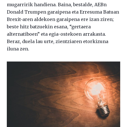
mugarririk handiena. Baina, bestalde, AEBn
Donald Trumpen garaipena eta Erresuma Batuan
Brexit-aren aldekoen garaipena ere izan ziren;
beste hitz batzuekin esana, “gertaera
alternatiboen” eta egia-ostekoen arrakasta.
Beraz, duela lau urte, zientziaren etorkizuna
iluna zen.