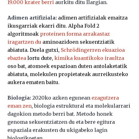
19.000 krater berri
aurkitu ditu Ilargian.
Adimen artifiziala:
adimen artifizialak emaitza
ikusgarriak ekarri ditu. Alpha Fold 2
algoritmoak
proteinen forma arrakastaz
iragartzen du
aminoazidoen sekuentziatik
abiatuta. Duela gutxi,
Schrödingerren ekuazioa
ebaztea
lortu dute,
kimika kuantikoko iraultza
oso bat, atomoek espazioan duten antolaketatik
abiatuta, molekulen propietateak aurreikusteko
aukera ematen baitu.
Biologia:
2020ko azken egunean
ezagutzera
eman zen
, biologia estruktural eta molekularrari
dagokion metodo berri bat. Metodo honek
genoma sekuentziatzen du eta bere egitura
espaziala erakusten du ukigabeko lagin
biologikoetan.