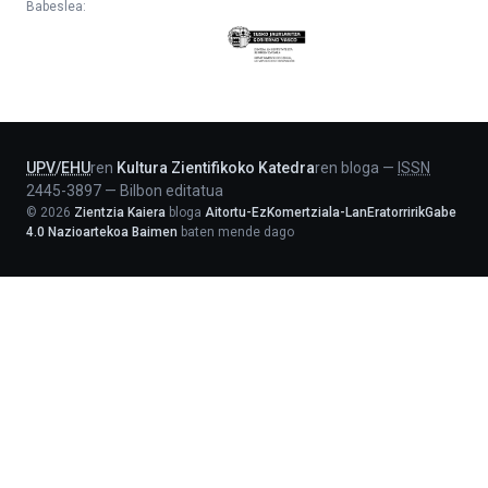
Babeslea:
Eusko
Jaurlaritza
-
Lehendakaritza
UPV
/
EHU
ren
Kultura Zientifikoko Katedra
ren bloga
—
ISSN
2445-3897
—
Bilbon editatua
©
2026
Zientzia Kaiera
bloga
Aitortu-EzKomertziala-LanEratorririkGabe
4.0 Nazioartekoa Baimen
baten mende dago