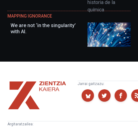
MAPPING IGNORANCE
We are not ‘in the singularity’
with AI.
Zientzia
Jarrai gaitzazu:
Kaiera
Argitaratzailea:
Kultura
Euskampus