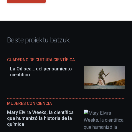
Beste proiektu batzuk
CUADERNO DE CULTURA CIENTÍFICA
La Odisea… del pensamiento
científico
MUJERES CON CIENCIA
Mary Elvira Weeks, la científica
que humanizó la historia de la
química