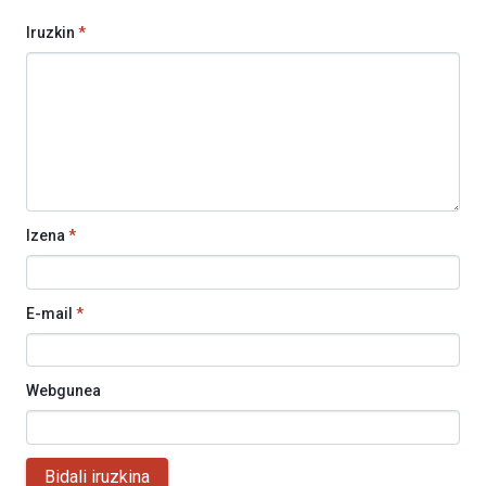
Iruzkin
*
Izena
*
E-mail
*
Webgunea
Bidali iruzkina