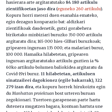
hasierara arte argitaratutako
84 180 artikulu
zientifikoetan jaso dira
(
eguneko 260 artikulu
).
Kopuru horri merezi duen esanahia emateko,
egin dezagun konparazio bat: aldizkari
zientifikoak daudenetik, gutxi gorabehera
biriketako minbiziari buruzko 350 000 artikulu
argitaratu dira; 165 000 hies-GIBari buruzkoak;
gripearen inguruan 135 000; eta malariari buruz,
100 000. Hamaika hilabetetan, gripearen
inguruan argitaratutako artikulu guztien ia %
60ko artikulu-bolumen baliokidea argitaratu da
Covid-19ri buruz.
11 hilabetetan, artikuluen
sinatzaileei dagokionez (egile bakarrak), 322
279 izan dira
, eta kopuru horrek hirukoiztu egin
du
Manhattan proiektuan
bost urteren buruan
zegokionari. Txertoen garapenean parte hartu
dutenera mugatzen bagara, kontuan hartuta une