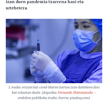
izan duen pandemia txarrena hasi eta
urtebetera
.
1. irudia: erizain bat covid-19aren txertoa izan daitekeen dosi
bat eskuetan duela. (Argazkia:
Fernando Zhiminaicela
–
erabilera publikoko irudia. Iturria: pixabay.com)