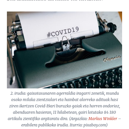
2. irudia: gaixotasunaren agerraldia iragarri zenetik, mundu
osoko milaka zientzialari eta hainbat alorreko adituak hasi
ziren ikertzen Covid-19ari buruzko gaiak eta horren ondorioz,
abenduaren hasieran, 11 hilabetean, gairi lotutako 84 180
artikulu zientifiko argitaratu dira. (Argazkia:
Markus Winkler
–
erabilera publikoko irudia. Iturria: pixabay.com)