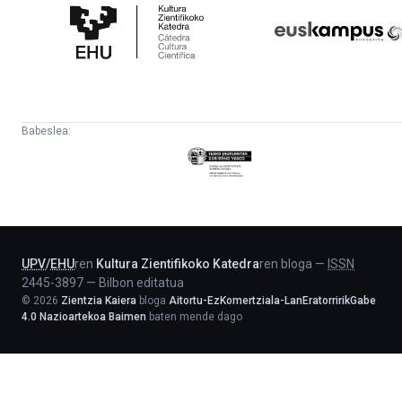
Zientifikoko
Fundazioa
Katedra
Babeslea:
Eusko
Jaurlaritza
-
Lehendakaritza
UPV
/
EHU
ren
Kultura Zientifikoko Katedra
ren bloga
—
ISSN
2445-3897
—
Bilbon editatua
©
2026
Zientzia Kaiera
bloga
Aitortu-EzKomertziala-LanEratorririkGabe
4.0 Nazioartekoa Baimen
baten mende dago