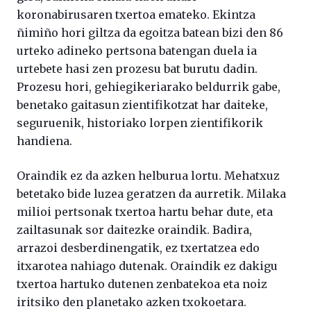
koronabirusaren txertoa emateko. Ekintza
ñimiño hori giltza da egoitza batean bizi den 86
urteko adineko pertsona batengan duela ia
urtebete hasi zen prozesu bat burutu dadin.
Prozesu hori, gehiegikeriarako beldurrik gabe,
benetako gaitasun zientifikotzat har daiteke,
seguruenik, historiako lorpen zientifikorik
handiena.
Oraindik ez da azken helburua lortu. Mehatxuz
betetako bide luzea geratzen da aurretik. Milaka
milioi pertsonak txertoa hartu behar dute, eta
zailtasunak sor daitezke oraindik. Badira,
arrazoi desberdinengatik, ez txertatzea edo
itxarotea nahiago dutenak. Oraindik ez dakigu
txertoa hartuko dutenen zenbatekoa eta noiz
iritsiko den planetako azken txokoetara.