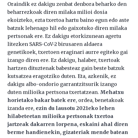
Oraindik ez dakigu zenbat denbora beharko den
beharrezkoak diren milaka milioi dosia
ekoizteko, ezta txertoa hartu baino egun edo aste
batzuk lehenago hil edo gaixotuko diren milaka
pertsonak ere. Ez dakigu etorkizunean agertu
litezken SARS-CoV-2 birusaren aldaera
genetikoek, txertoen eraginari aurre egiteko gai
izango diren ere. Ez dakigu, halaber, txertoak
hartzen dituztenak babesteaz gain beste batzuk
kutsatzea eragotziko duten. Eta, azkenik, ez
dakigu albo-ondorio garrantzitsurik izango
duten milioika pertsona txertatzean.
Mehatxu
horietako bakar batek ere
, ordea, benetakoak
izanda ere,
ezin du lausotu 2021eko lehen
hilabeteetan milioika pertsonak txertoa
jartzeak dakarren lorpena, eskaini ahal diren
berme handienekin, gizateriak mende batean