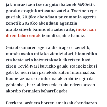
jakinarazi zen txerto gutxi batzuek %90etik
gorako eraginkortasuna zutela
. Txertoen epe
guztiak,
2019ko abenduan pneumonia agertu
zenetik 2020ko abenduan agentzia
arautzaileek baimendu zuten arte,
inoiz izan
diren laburrenak
izan dira
, alde handiz.
Gaixotasunaren agerraldia iragarri zenetik,
mundu osoko milaka zientzialari, biomediko
eta beste arlo batzuetakoak, ikertzen hasi
ziren
Covid-19ari buruzko gaiak, eta inoiz ikusi
gabeko neurrian partekatu zuten informazioa.
Kooperazioa sare informalak erabiliz egin da
gehienbat, herrialdeen edo erakundeen artean
akordio formalen beharrik gabe.
Ikerketa-jarduera horren emaitzak abenduaren