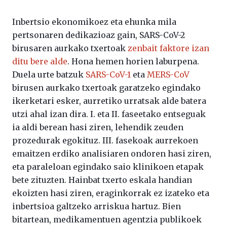
Inbertsio ekonomikoez eta ehunka mila
pertsonaren dedikazioaz gain, SARS-CoV-2
birusaren aurkako txertoak
zenbait faktore izan
ditu bere alde
. Hona hemen horien laburpena.
Duela urte batzuk
SARS-CoV-1
eta
MERS-CoV
birusen aurkako txertoak garatzeko egindako
ikerketari esker, aurretiko urratsak alde batera
utzi ahal izan dira. I. eta II. faseetako entseguak
ia aldi berean hasi ziren, lehendik zeuden
prozedurak egokituz. III. fasekoak aurrekoen
emaitzen erdiko analisiaren ondoren hasi ziren,
eta paraleloan egindako saio klinikoen etapak
bete zituzten. Hainbat txerto eskala handian
ekoizten hasi ziren, eraginkorrak ez izateko eta
inbertsioa galtzeko arriskua hartuz. Bien
bitartean, medikamentuen agentzia publikoek