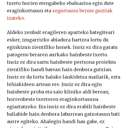
txerto horien etengabeko ebaluazioa egin dute
eraginkortasun eta
segurtasun berme guztiak
izateko
.
Aldeko zenbait eragileren aparteko bategiteari
esker, izugarrizko abiadura hartzea lortu du
eginkizun zientifiko honek. Inoiz ez dira garatu
patogeno beraren aurkako hainbeste txerto.
Inoiz ez dira sartu hainbeste pertsona proiektu
zientifiko handi batean hain denbora gutxian.
Inoiz ez da lortu halako lankidetza mailarik, ezta
lehiakideen artean ere. Inoiz ez dira egin
hainbeste proba eta saio kliniko aldi berean,
horrenbeste txertoren eraginkortasuna
egiaztatzeko. Eta inoiz ez dira erabili hainbeste
baliabide hain denbora laburrean gaixotasun bati
aurre egiteko. Ahalegin handi hau gabe, ez