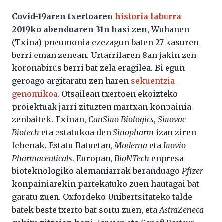
Covid-19aren txertoaren
historia laburra
2019ko abenduaren 31n hasi zen
, Wuhanen
(Txina) pneumonia ezezagun baten 27 kasuren
berri eman zenean. Urtarrilaren 8an jakin zen
koronabirus berri bat zela eragilea. Bi egun
geroago argitaratu zen haren
sekuentzia
genomikoa
. Otsailean txertoen ekoizteko
proiektuak jarri zituzten martxan konpainia
zenbaitek. Txinan,
CanSino Biologics
,
Sinovac
Biotech
eta estatukoa den
Sinopharm
izan ziren
lehenak. Estatu Batuetan,
Moderna
eta
Inovio
Pharmaceuticals
. Europan,
BioNTech
enpresa
bioteknologiko alemaniarrak beranduago
Pfizer
konpainiarekin partekatuko zuen hautagai bat
garatu zuen. Oxfordeko Unibertsitateko talde
batek beste txerto bat sortu zuen, eta
AstraZeneca