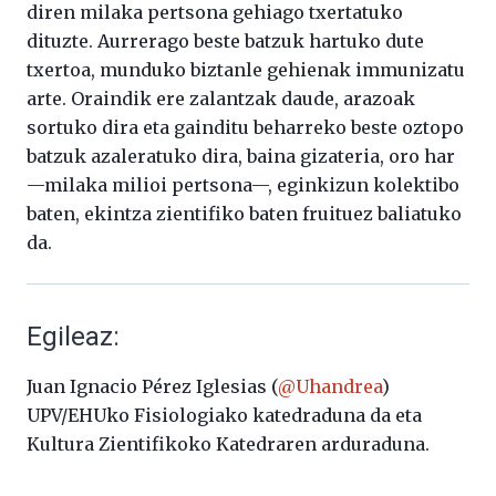
diren milaka pertsona gehiago txertatuko
dituzte. Aurrerago beste batzuk hartuko dute
txertoa, munduko biztanle gehienak immunizatu
arte. Oraindik ere zalantzak daude, arazoak
sortuko dira eta gainditu beharreko beste oztopo
batzuk azaleratuko dira, baina gizateria, oro har
—milaka milioi pertsona—, eginkizun kolektibo
baten, ekintza zientifiko baten fruituez baliatuko
da.
Egileaz:
Juan Ignacio Pérez Iglesias (
@Uhandrea
)
UPV/EHUko Fisiologiako katedraduna da eta
Kultura Zientifikoko Katedraren arduraduna.