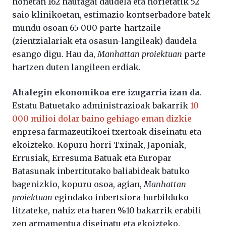
honetan 162 hautagai daudela eta horietatik 52
saio klinikoetan, estimazio kontserbadore batek
mundu osoan 65 000 parte-hartzaile
(zientzialariak eta osasun-langileak) daudela
esango digu. Hau da,
Manhattan proiektuan
parte
hartzen duten langileen erdiak.
Ahalegin ekonomikoa ere izugarria izan da
.
Estatu Batuetako administrazioak bakarrik
10
000 milioi dolar baino gehiago eman dizkie
enpresa farmazeutikoei txertoak diseinatu eta
ekoizteko. Kopuru horri Txinak, Japoniak,
Errusiak, Erresuma Batuak eta Europar
Batasunak inbertitutako baliabideak batuko
bagenizkio, kopuru osoa, agian,
Manhattan
proiektuan
egindako inbertsiora hurbilduko
litzateke, nahiz eta haren %10 bakarrik erabili
zen armamentua diseinatu eta ekoizteko.