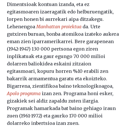
Dimentsioak kontuan izanda, eta ez
egitasmoaren izaeragatik edo helburuengatik,
lorpen honen bi aurrekari aipa ditzakegu.
Lehenengoa
Manhattan proiektua
da. Urte
gutxiren buruan, bonba atomikoa izateko aukera
eman zien iparramerikarrei. Bere garapenean
(1942-1947) 130 000 pertsona egon ziren
inplikatuak eta gaur egungo 70 000 milioi
dolarren baliokidea eskaini zitzaion
egitasmoari, kopuru horren %10 erabili zen
bakarrik armamentua garatu eta ekoizteko.
Bigarrena, zientifikoa baino teknologikoagoa,
Apolo programa
izan zen. Programa honi esker,
gizakiek sei aldiz zapaldu zuten ilargia.
Programak hamarkada bat baino gehiago iraun
zuen (1961-1972) eta gaurko 170 000 milioi
dolarreko inbertsioa izan zuen.