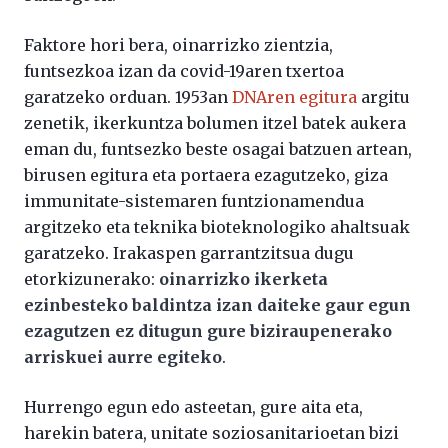
Faktore hori bera, oinarrizko zientzia,
funtsezkoa izan da covid-19aren txertoa
garatzeko orduan. 1953an
DNAren egitura
argitu
zenetik, ikerkuntza bolumen itzel batek aukera
eman du, funtsezko beste osagai batzuen artean,
birusen egitura eta portaera ezagutzeko, giza
immunitate-sistemaren funtzionamendua
argitzeko eta teknika bioteknologiko ahaltsuak
garatzeko. Irakaspen garrantzitsua dugu
etorkizunerako:
oinarrizko ikerketa
ezinbesteko baldintza izan daiteke gaur egun
ezagutzen ez ditugun gure biziraupenerako
arriskuei aurre egiteko
.
Hurrengo egun edo asteetan, gure aita eta,
harekin batera, unitate soziosanitarioetan bizi