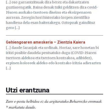
[…] oso garrantzitsuak dira berez eta dakartzaten
guztiarengatik. Baina denak txiki gelditzen dira covid-
19aren aurkako txertoen diseinu eta ekoizpenaren
aurrean. Zeregin hori historiako lorpen zientifiko
handiena dela esan baitezakegu. Oztopoak gaindituz
gero […]
Gehiengoaren ameskeria – Zientzia Kaiera
[…] daude: laranjak eta urdinak. Hortaz, sare honetan bi
iritzi posible daudela pentsatuko dugu (COVID-19aren
txertoen aldekoa eta txertoen kontrakoa, adibidez),
erpinen koloreek aldeko edo kontrako iritzia adierazten
[…]
Utzi erantzuna
Zure e-posta helbidea ez da argitaratuko.
Beharrezko eremuak
*
markatuta daude
.