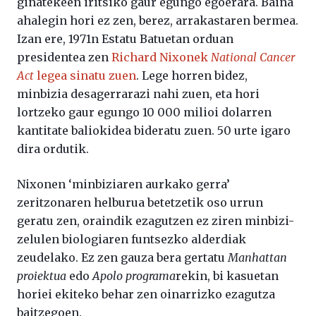
ginatekeen iritsiko gaur egungo egoerara. Baina
ahalegin hori ez zen, berez, arrakastaren bermea.
Izan ere, 1971n Estatu Batuetan orduan
presidentea zen
Richard Nixonek
National Cancer
Act
legea sinatu zuen
. Lege horren bidez,
minbizia desagerrarazi nahi zuen, eta hori
lortzeko gaur egungo 10 000 milioi dolarren
kantitate baliokidea bideratu zuen. 50 urte igaro
dira ordutik.
Nixonen ‘minbiziaren aurkako gerra’
zeritzonaren helburua betetzetik oso urrun
geratu zen, oraindik ezagutzen ez ziren minbizi-
zelulen biologiaren funtsezko alderdiak
zeudelako. Ez zen gauza bera gertatu
Manhattan
proiektua
edo
Apolo programa
rekin, bi kasuetan
horiei ekiteko behar zen oinarrizko ezagutza
baitzegoen.