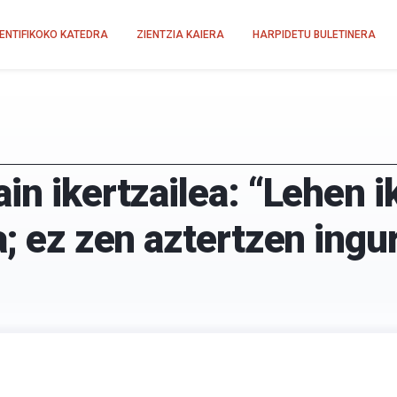
IENTIFIKOKO KATEDRA
ZIENTZIA KAIERA
HARPIDETU BULETINERA
in ikertzailea: “Lehen 
a; ez zen aztertzen ingu