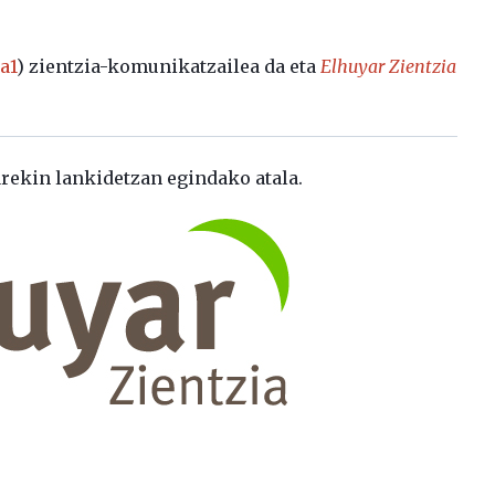
a1
) zientzia-komunikatzailea da eta
Elhuyar Zientzia
.
rekin lankidetzan egindako atala.