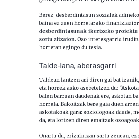
Berez, desberdintasun sozialek adineko
baina ez zuen horretarako finantziaziori
desberdintasunak ikertzeko proiektu b
sortu zitzaion
. Oso interesgarria irudit
horretan egingo du tesia.
Talde-lana, aberasgarri
Taldean lantzen ari diren gai bat izanik
eta horrek asko asebetetzen du: “Askotan
baten barruan daudenak ere, askotan bak
horrela. Bakoitzak bere gaia duen arren,
askotakoak gara: soziologoak daude, me
da, eta lortzen diren emaitzak osoagoak 
Onartu du, erizaintzan sartu zenean, ez