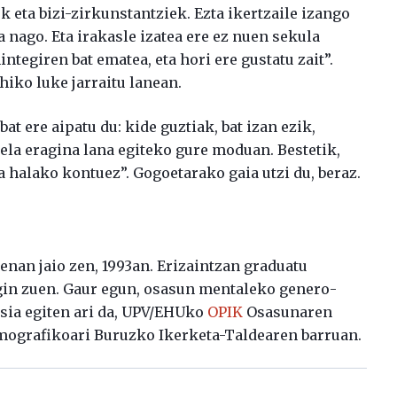
k eta bizi-zirkunstantziek. Ezta ikertzaile izango
a nago. Eta irakasle izatea ere ez nuen sekula
ntegiren bat ematea, eta hori ere gustatu zait”.
iko luke jarraitu lanean.
at ere aipatu du: kide guztiak, bat izan ezik,
la eragina lana egiteko gure moduan. Bestetik,
halako kontuez”. Gogoetarako gaia utzi du, beraz.
nan jaio zen, 1993an. Erizaintzan graduatu
in zuen. Gaur egun, osasun mentaleko genero-
sia egiten ari da, UPV/EHUko
OPIK
Osasunaren
emografikoari Buruzko Ikerketa-Taldearen barruan.