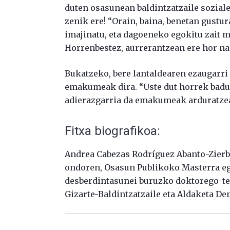
duten osasunean baldintzatzaile soziale
zenik ere! “Orain, baina, benetan gustur
imajinatu, eta dagoeneko egokitu zait mi
Horrenbestez, aurrerantzean ere hor nah
Bukatzeko, bere lantaldearen ezaugarri b
emakumeak dira. “Uste dut horrek badue
adierazgarria da emakumeak arduratzea 
Fitxa biografikoa:
Andrea Cabezas Rodríguez Abanto-Zierbe
ondoren, Osasun Publikoko Masterra eg
desberdintasunei buruzko doktorego-te
Gizarte-Baldintzatzaile eta Aldaketa D