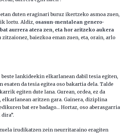
etan duten eraginari buruz ikertzeko asmoa zuen,
k lortu. Aldiz,
osasun-mentalean genero-
at aurrera atera zen, eta hor aritzeko aukera
u zitzaionez, baiezkoa eman zuen, eta, orain, arlo
, beste lankideekin elkarlanean dabil tesia egiten,
 esaten da tesia egitea oso bakartia dela. Talde
arrik egiten dute lana. Gurean, ordea, ez da
 elkarlanean aritzen gara. Gainera, diziplina
dikuren bat ere badago… Hortaz, oso aberasgarria
dira”.
 zuela irudikatzen zein neurritaraino eragiten