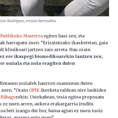
zas Rodríguez, erizain ikertzailea.
Publikoko Masterra
egiten hasi zen, eta
k harrapatu zuen: “Erizaintzako ikasketetan, gaia
rdi klinikoari jartzen zaio arreta. Hau orain
tez ere ikuspegi biomedikoarekin lantzen zen,
ne soziala eta nola eragiten duten
dintasun sozialek haurren osasunean duten
i zuen. “Orain
OPIK
ikerketa-taldean nire lankidea
 Rábago
rekin. Ustekabean, tesia egitea proposatu
k ez nuen arren, aukera erakargarria iruditu
oa beti izango dut hor, baina agian ez nuen inoiz
Beraz, aurrera egin nuen”.