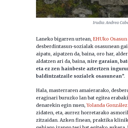
Irudia: Andrea Cabe
Laneko bigarren urtean,
EHUko Osasun 
desberdintasun-sozialak osasunean gaia
aipatu, aipatzen da, baina, oro har, alde
aldatzen ari da, baina,
nire garaian, ba
eta ez zen hainbeste aztertzen inguru
baldintzatzaile sozialek osasunean
”.
Hala, masterraren amaierarako, desber
eraginari buruzko lan bat egitea erabak
denarekin egin nuen,
Yolanda González
zidaten, eta, aurrez horretarako asmori
zitzaidan. Azken finean, praktika klinik
gehiago izango tesi bat egiteko aukera. 