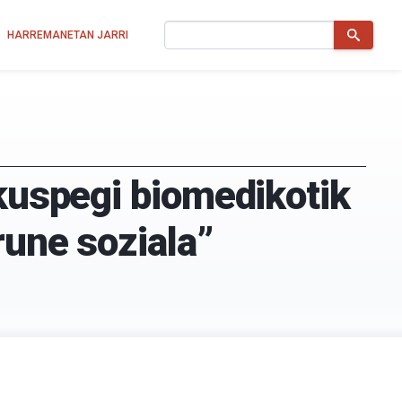
Bilatu
HARREMANETAN JARRI
ikuspegi biomedikotik
rune soziala”