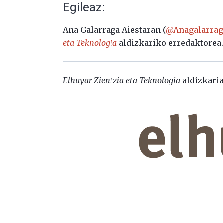
Egileaz:
Ana Galarraga Aiestaran (
@Anagalarrag
eta Teknologia
aldizkariko erredaktorea
Elhuyar Zientzia eta Teknologia
aldizkaria