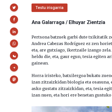
Partekatu
Testu irisgarria
Ana Galarraga / Elhuyar Zientzia
Pertsona batzuek garbi dute txikitatik z
Andrea Cabezas Rodríguez ez zen horiet
eta, are gutxiago, ikertzaile izango zel
heldu die, eta, gaur egun, tesia egiten
gainean.
Horra iristeko, batxilergoa bukatu zuen
izan zitzaizkidan biologia eta osasuna,
asko gustatu zitzaizkidan, eta, tesia eg
izan nuen, eta hori ere benetan gustuko 