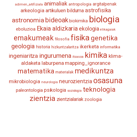
animaliak
antropologia
argitalpenak
adimen_artifiziala
astrofisika
arkeologia
artikuluen bilduma
biologia
astronomia
bideoak
biokimika
Ekaia aldizkaria
ekologia
eboluzioa
elikagaiak
fisika
emakumeak
genetika
filosofia
geologia
ikerketa
historia
informatika
hizkuntzalaritza
kimika
ingurumena
ingeniaritza
klima-
itsasoa
aldaketa
laburpena
mapping_ignorance
medikuntza
matematika
materialak
osasuna
neurozientzia
mikrobiologia
neurologia
teknologia
psikologia
paleontologia
soziologia
zientzia
zientzialariak
zoologia