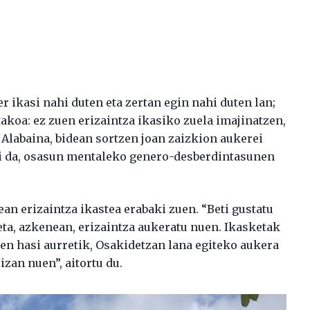
er ikasi nahi duten eta zertan egin nahi duten lan;
akoa: ez zuen erizaintza ikasiko zuela imajinatzen,
a. Alabaina, bidean sortzen joan zaizkion aukerei
 ari da, osasun mentaleko genero-desberdintasunen
ean erizaintza ikastea erabaki zuen. “Beti gustatu
 eta, azkenean, erizaintza aukeratu nuen. Ikasketak
iten hasi aurretik, Osakidetzan lana egiteko aukera
izan nuen”, aitortu du.