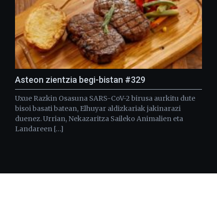
Asteon zientzia begi-bistan #329
Uxue Razkin Osasuna SARS-CoV-2 birusa aurkitu dute
bisoi basati batean, Elhuyar aldizkariak jakinarazi
duenez. Urrian, Nekazaritza Saileko Animalien eta
Landareen […]