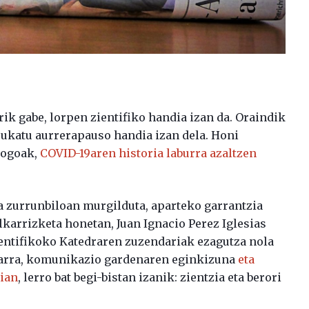
ik gabe, lorpen zientifiko handia izan da. Oraindik
a ukatu aurrerapauso handia izan dela. Honi
ologoak,
COVID-19aren historia laburra azaltzen
ta zurrunbiloan murgilduta, aparteko garrantzia
lkarrizketa honetan, Juan Ignacio Perez Iglesias
entifikoko Katedraren zuzendariak ezagutza nola
eharra, komunikazio gardenaren eginkizuna
eta
rian
, lerro bat begi-bistan izanik: zientzia eta berori