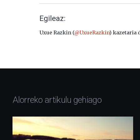
Egileaz:
Uxue Razkin (
@UxueRazkin
) kazetaria 
Alorreko artikulu gehiago