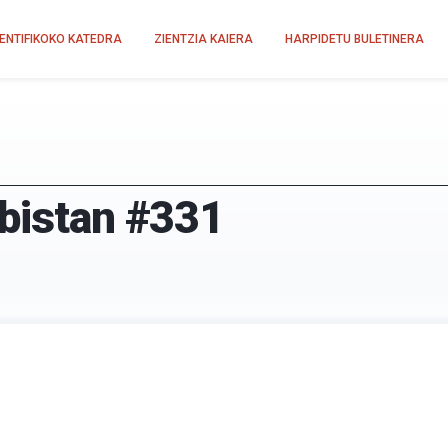
IENTIFIKOKO KATEDRA
ZIENTZIA KAIERA
HARPIDETU BULETINERA
-bistan #331