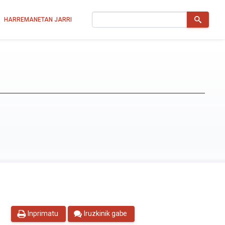
Bilatu
HARREMANETAN JARRI
Inprimatu
Iruzkinik gabe