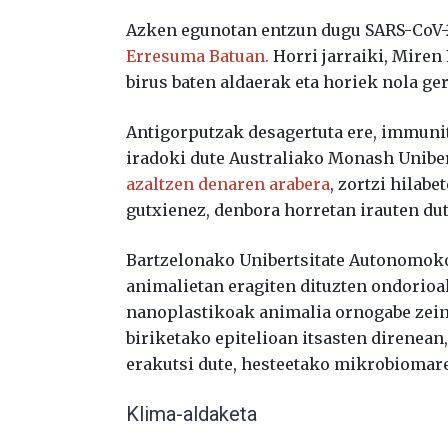
Azken egunotan entzun dugu SARS-CoV-
Erresuma Batuan.
Horri jarraiki, Miren
birus baten aldaerak eta horiek nola ger
Antigorputzak desagertuta ere, immuni
iradoki dute Australiako Monash Uniber
azaltzen denaren arabera
, zortzi hilabe
gutxienez, denbora horretan irauten dut
Bartzelonako Unibertsitate Autonomoko
animalietan eragiten dituzten ondorioa
nanoplastikoak animalia ornogabe zei
biriketako epitelioan itsasten direnea
erakutsi dute, hesteetako mikrobiomare
Klima-aldaketa