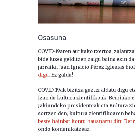
Osasuna
COVID-19aren aurkako txertoa, zalantzar
bide luzea gelditzen zaigu baina ezin d
jarraiki, Juan Ignacio Pérez Iglesias bi
digu
. Ez galdu!
COVID-19ak bizitza guztiz aldatu digu e
izan du kultura zientifikoak. Berriako e
Jakiundeko presidenteak eta Kultura Zi
sortzen den, kultura zientifikoaren b
beste hainbat kontu hausnartu ditu Ber
ondo komunikatzeaz.