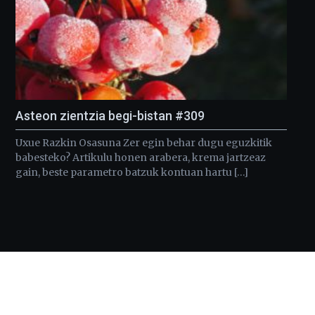
Asteon zientzia begi-bistan #309
Uxue Razkin Osasuna Zer egin behar dugu eguzkitik
babesteko? Artikulu honen arabera, krema jartzeaz
gain, beste parametro batzuk kontuan hartu […]