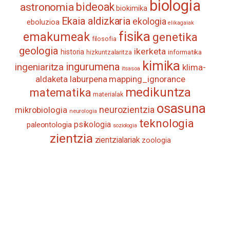
biologia
astronomia
bideoak
biokimika
Ekaia aldizkaria
ekologia
eboluzioa
elikagaiak
fisika
emakumeak
genetika
filosofia
geologia
ikerketa
historia
informatika
hizkuntzalaritza
kimika
ingurumena
ingeniaritza
klima-
itsasoa
aldaketa
laburpena
mapping_ignorance
medikuntza
matematika
materialak
osasuna
neurozientzia
mikrobiologia
neurologia
teknologia
psikologia
paleontologia
soziologia
zientzia
zientzialariak
zoologia