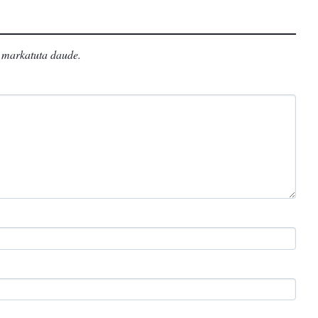
markatuta daude
.