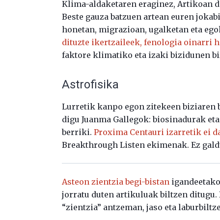
Klima-aldaketaren eraginez, Artikoan d
Beste gauza batzuen artean euren jokabid
honetan, migrazioan, ugalketan eta ego
dituzte ikertzaileek, fenologia oinarri 
faktore klimatiko eta izaki bizidunen bi
Astrofisika
Lurretik kanpo egon zitekeen biziaren b
digu Juanma Gallegok: biosinadurak eta
berriki.
Proxima Centauri izarretik ei 
Breakthrough Listen ekimenak. Ez gald
Asteon zientzia begi-bistan
igandeetako 
jorratu duten artikuluak biltzen ditugu
“zientzia” antzeman, jaso eta laburbiltz