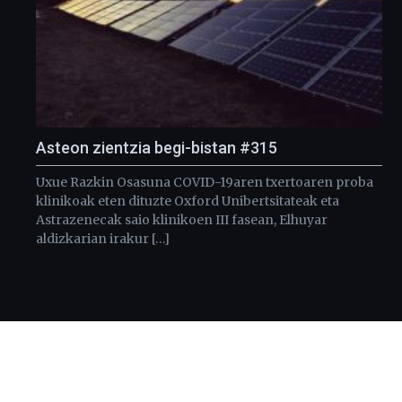
Asteon zientzia begi-bistan #315
Uxue Razkin Osasuna COVID-19aren txertoaren proba
klinikoak eten dituzte Oxford Unibertsitateak eta
Astrazenecak saio klinikoen III fasean, Elhuyar
aldizkarian irakur […]