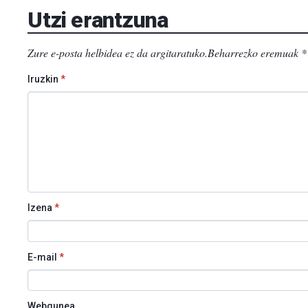
Utzi erantzuna
Zure e-posta helbidea ez da argitaratuko.
Beharrezko eremuak
*
Iruzkin
*
Izena
*
E-mail
*
Webgunea