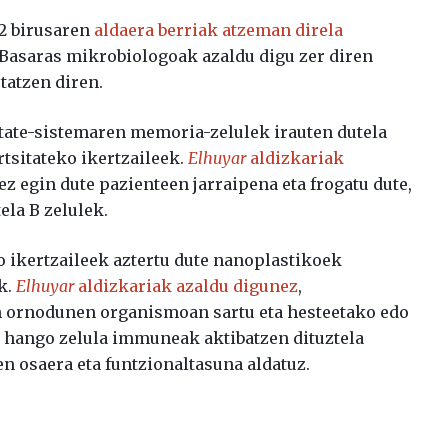
2 birusaren
aldaera berriak atzeman direla
 Basaras mikrobiologoak azaldu digu zer diren
tatzen diren.
tate-sistemaren memoria-zelulek irauten dutela
tsitateko ikertzaileek.
Elhuyar
aldizkariak
tez egin dute pazienteen jarraipena eta frogatu dute,
ela B zelulek.
 ikertzaileek aztertu dute nanoplastikoek
k.
Elhuyar
aldizkariak azaldu digunez
,
n ornodunen organismoan sartu eta hesteetako edo
n, hango zelula immuneak aktibatzen dituztela
n osaera eta funtzionaltasuna aldatuz.