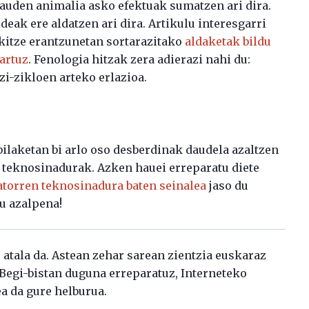
auden animalia asko efektuak sumatzen ari dira.
eak ere aldatzen ari dira. Artikulu interesgarri
kitze erantzunetan sortarazitako
aldaketak bildu
hartuz
. Fenologia hitzak zera adierazi nahi du:
zi-zikloen arteko erlazioa.
ilaketan bi arlo oso desberdinak daudela azaltzen
 teknosinadurak. Azken hauei erreparatu diete
datorren teknosinadura baten seinalea
jaso du
u azalpena!
atala da. Astean zehar sarean zientzia euskaraz
. Begi-bistan duguna erreparatuz, Interneteko
ea da gure helburua.