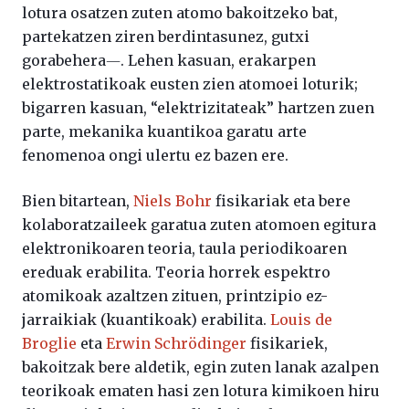
lotura osatzen zuten atomo bakoitzeko bat,
partekatzen ziren berdintasunez, gutxi
gorabehera―. Lehen kasuan, erakarpen
elektrostatikoak eusten zien atomoei loturik;
bigarren kasuan, “elektrizitateak” hartzen zuen
parte, mekanika kuantikoa garatu arte
fenomenoa ongi ulertu ez bazen ere.
Bien bitartean,
Niels Bohr
fisikariak eta bere
kolaboratzaileek garatua zuten atomoen egitura
elektronikoaren teoria, taula periodikoaren
ereduak erabilita. Teoria horrek espektro
atomikoak azaltzen zituen, printzipio ez-
jarraikiak (kuantikoak) erabilita.
Louis de
Broglie
eta
Erwin Schrödinger
fisikariek,
bakoitzak bere aldetik, egin zuten lanak azalpen
teorikoak ematen hasi zen lotura kimikoen hiru