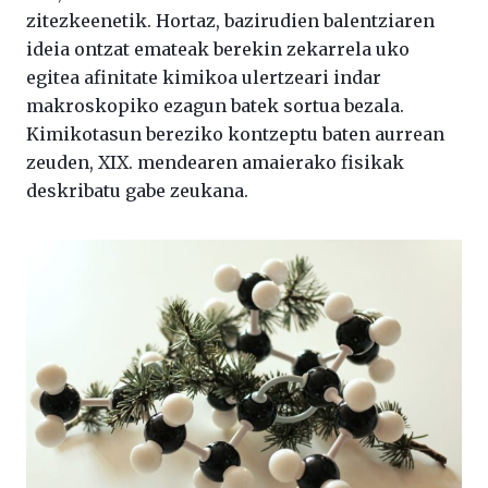
zitezkeenetik. Hortaz, bazirudien balentziaren
ideia ontzat emateak berekin zekarrela uko
egitea afinitate kimikoa ulertzeari indar
makroskopiko ezagun batek sortua bezala.
Kimikotasun bereziko kontzeptu baten aurrean
zeuden, XIX. mendearen amaierako fisikak
deskribatu gabe zeukana.