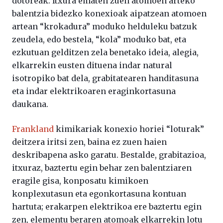
dotoreak. Itxura ematen zuen atomoen arteko
balentzia bidezko konexioak aipatzean atomoen
artean “krokadura” moduko helduleku batzuk
zeudela, edo bestela, “kola” moduko bat, eta
ezkutuan gelditzen zela benetako ideia, alegia,
elkarrekin eusten dituena indar natural
isotropiko bat dela, grabitatearen handitasuna
eta indar elektrikoaren eraginkortasuna
daukana.
Frankland
kimikariak konexio horiei “loturak”
deitzera iritsi zen, baina ez zuen haien
deskribapena asko garatu. Bestalde, grabitazioa,
itxuraz, baztertu egin behar zen balentziaren
eragile gisa, konposatu kimikoen
konplexutasun eta egonkortasuna kontuan
hartuta; erakarpen elektrikoa ere baztertu egin
zen, elementu beraren atomoak elkarrekin lotu