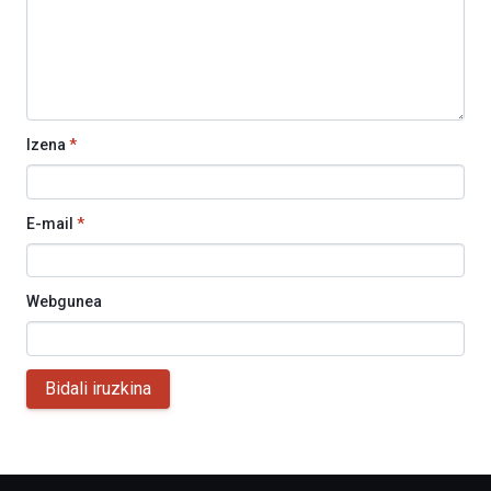
Izena
*
E-mail
*
Webgunea
Bidali iruzkina