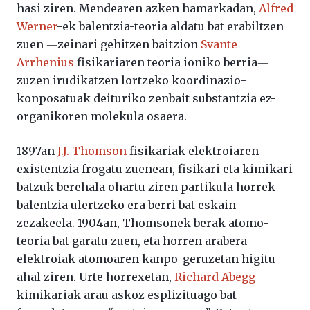
hasi ziren. Mendearen azken hamarkadan,
Alfred
Werner
-ek balentzia-teoria aldatu bat erabiltzen
zuen ―zeinari gehitzen baitzion
Svante
Arrhenius
fisikariaren teoria ioniko berria―
zuzen irudikatzen lortzeko koordinazio-
konposatuak deituriko zenbait substantzia ez-
organikoren molekula osaera.
1897an
J.J. Thomson
fisikariak elektroiaren
existentzia frogatu zuenean, fisikari eta kimikari
batzuk berehala ohartu ziren partikula horrek
balentzia ulertzeko era berri bat eskain
zezakeela. 1904an, Thomsonek berak atomo-
teoria bat garatu zuen, eta horren arabera
elektroiak atomoaren kanpo-geruzetan higitu
ahal ziren. Urte horrexetan,
Richard Abegg
kimikariak arau askoz esplizituago bat