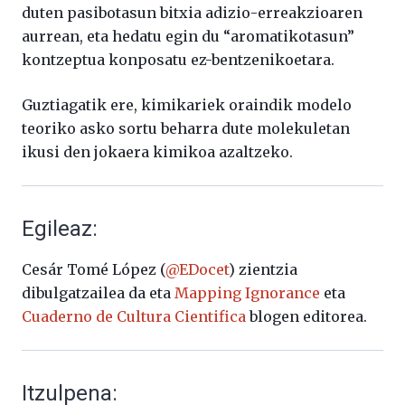
duten pasibotasun bitxia adizio-erreakzioaren
aurrean, eta hedatu egin du “aromatikotasun”
kontzeptua konposatu ez-bentzenikoetara.
Guztiagatik ere, kimikariek oraindik modelo
teoriko asko sortu beharra dute molekuletan
ikusi den jokaera kimikoa azaltzeko.
Egileaz:
Cesár Tomé López (
@EDocet
) zientzia
dibulgatzailea da eta
Mapping Ignorance
eta
Cuaderno de Cultura Cientifica
blogen editorea.
Itzulpena: