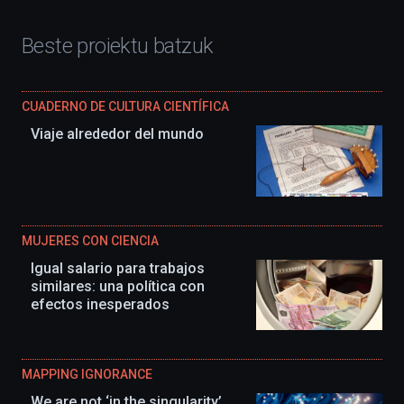
Beste proiektu batzuk
CUADERNO DE CULTURA CIENTÍFICA
Viaje alrededor del mundo
MUJERES CON CIENCIA
Igual salario para trabajos
similares: una política con
efectos inesperados
MAPPING IGNORANCE
We are not ‘in the singularity’