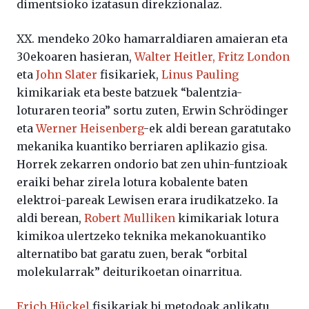
dimentsioko izatasun direkzionalaz.
XX. mendeko 20ko hamarraldiaren amaieran eta
30ekoaren hasieran,
Walter Heitler,
Fritz London
eta
John Slater
fisikariek,
Linus Pauling
kimikariak eta beste batzuek “balentzia-
loturaren teoria” sortu zuten, Erwin Schrödinger
eta
Werner Heisenberg
-ek aldi berean garatutako
mekanika kuantiko berriaren aplikazio gisa.
Horrek zekarren ondorio bat zen uhin-funtzioak
eraiki behar zirela lotura kobalente baten
elektroi-pareak Lewisen erara irudikatzeko. Ia
aldi berean,
Robert Mulliken
kimikariak lotura
kimikoa ulertzeko teknika mekanokuantiko
alternatibo bat garatu zuen, berak “orbital
molekularrak” deiturikoetan oinarritua.
Erich Hückel
fisikariak bi metodoak aplikatu