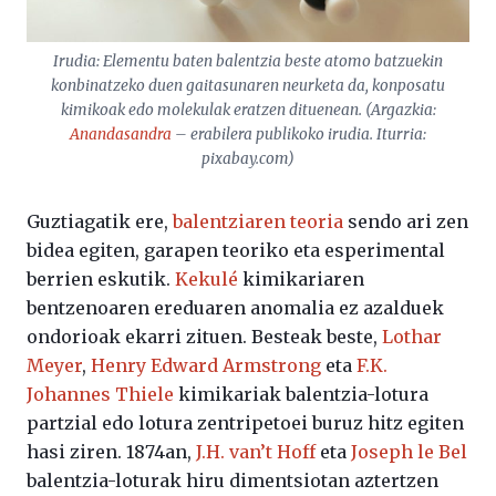
Irudia: Elementu baten balentzia beste atomo batzuekin
konbinatzeko duen gaitasunaren neurketa da, konposatu
kimikoak edo molekulak eratzen dituenean. (Argazkia:
Anandasandra
– erabilera publikoko irudia. Iturria:
pixabay.com
)
Guztiagatik ere,
balentziaren teoria
sendo ari zen
bidea egiten, garapen teoriko eta esperimental
berrien eskutik.
Kekulé
kimikariaren
bentzenoaren ereduaren anomalia ez azalduek
ondorioak ekarri zituen. Besteak beste,
Lothar
Meyer
,
Henry Edward Armstrong
eta
F.K.
Johannes Thiele
kimikariak balentzia-lotura
partzial edo lotura zentripetoei buruz hitz egiten
hasi ziren. 1874an,
J.H. van’t Hoff
eta
Joseph le Bel
balentzia-loturak hiru dimentsiotan aztertzen