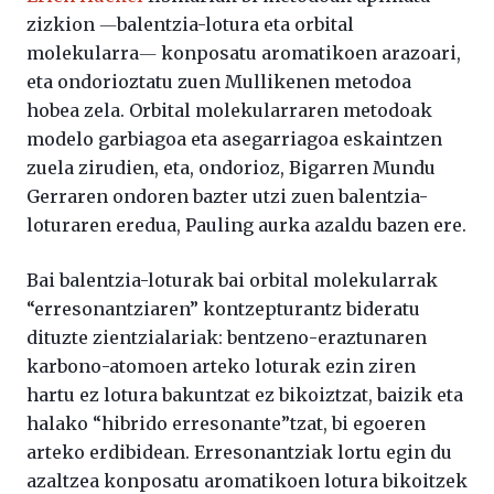
zizkion ―balentzia-lotura eta orbital
molekularra― konposatu aromatikoen arazoari,
eta ondorioztatu zuen Mullikenen metodoa
hobea zela. Orbital molekularraren metodoak
modelo garbiagoa eta asegarriagoa eskaintzen
zuela zirudien, eta, ondorioz, Bigarren Mundu
Gerraren ondoren bazter utzi zuen balentzia-
loturaren eredua, Pauling aurka azaldu bazen ere.
Bai balentzia-loturak bai orbital molekularrak
“erresonantziaren” kontzepturantz bideratu
dituzte zientzialariak: bentzeno-eraztunaren
karbono-atomoen arteko loturak ezin ziren
hartu ez lotura bakuntzat ez bikoiztzat, baizik eta
halako “hibrido erresonante”tzat, bi egoeren
arteko erdibidean. Erresonantziak lortu egin du
azaltzea konposatu aromatikoen lotura bikoitzek