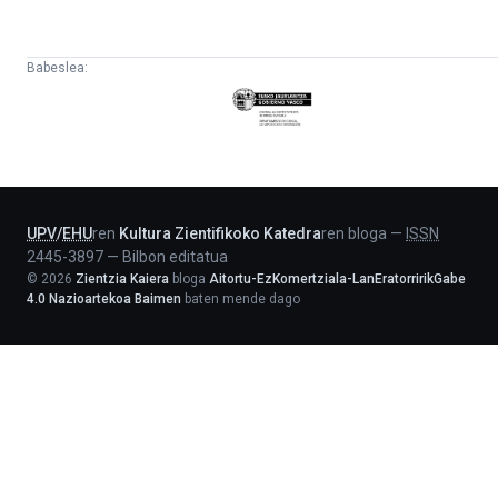
Babeslea:
Eusko
Jaurlaritza
-
Lehendakaritza
UPV
/
EHU
ren
Kultura Zientifikoko Katedra
ren bloga
—
ISSN
2445-3897
—
Bilbon editatua
©
2026
Zientzia Kaiera
bloga
Aitortu-EzKomertziala-LanEratorririkGabe
4.0 Nazioartekoa Baimen
baten mende dago