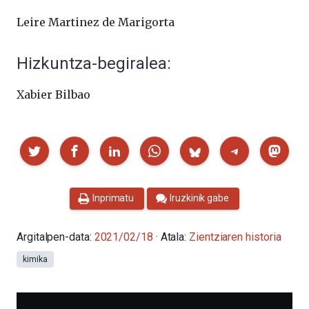
Leire Martinez de Marigorta
Hizkuntza-begiralea:
Xabier Bilbao
Partekatu
Inprimatu
Iruzkinik gabe
Argitalpen-data:
2021/02/18
· Atala:
Zientziaren historia
kimika