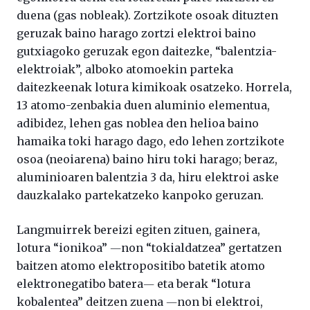
duena (gas nobleak). Zortzikote osoak dituzten
geruzak baino harago zortzi elektroi baino
gutxiagoko geruzak egon daitezke, “balentzia-
elektroiak”, alboko atomoekin parteka
daitezkeenak lotura kimikoak osatzeko. Horrela,
13 atomo-zenbakia duen aluminio elementua,
adibidez, lehen gas noblea den helioa baino
hamaika toki harago dago, edo lehen zortzikote
osoa (neoiarena) baino hiru toki harago; beraz,
aluminioaren balentzia 3 da, hiru elektroi aske
dauzkalako partekatzeko kanpoko geruzan.
Langmuirrek bereizi egiten zituen, gainera,
lotura “ionikoa” ―non “tokialdatzea” gertatzen
baitzen atomo elektropositibo batetik atomo
elektronegatibo batera― eta berak “lotura
kobalentea” deitzen zuena ―non bi elektroi,