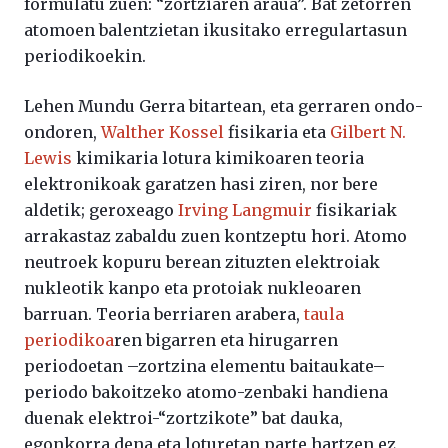
formulatu zuen: “zortziaren araua”. Bat zetorren
atomoen balentzietan ikusitako erregulartasun
periodikoekin.
Lehen Mundu Gerra bitartean, eta gerraren ondo-
ondoren,
Walther Kossel
fisikaria eta
Gilbert N.
Lewis
kimikaria lotura kimikoaren teoria
elektronikoak garatzen hasi ziren, nor bere
aldetik; geroxeago
Irving Langmuir
fisikariak
arrakastaz zabaldu zuen kontzeptu hori. Atomo
neutroek kopuru berean zituzten elektroiak
nukleotik kanpo eta protoiak nukleoaren
barruan. Teoria berriaren arabera,
taula
periodikoa
ren bigarren eta hirugarren
periodoetan –zortzina elementu baitaukate–
periodo bakoitzeko atomo-zenbaki handiena
duenak elektroi-“zortzikote” bat dauka,
egonkorra dena eta loturetan parte hartzen ez