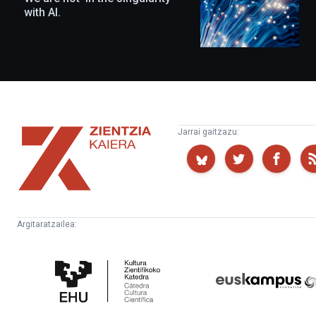
with AI.
Zientzia
Jarrai gaitzazu:
Kaiera
Argitaratzailea:
Kultura
Euskampus
Zientifikoko
Fundazioa
Katedra