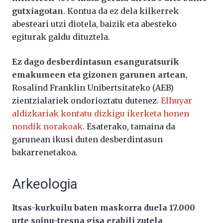
gutxiagotan
. Kontua da ez dela kilkerrek
abesteari utzi diotela, baizik eta abesteko
egiturak galdu dituztela.
Ez dago desberdintasun esanguratsurik
emakumeen eta gizonen garunen artean
,
Rosalind Franklin Unibertsitateko (AEB)
zientzialariek ondorioztatu dutenez.
Elhuyar
aldizkariak kontatu dizkigu ikerketa honen
nondik norakoak
. Esaterako, tamaina da
garunean ikusi duten desberdintasun
bakarrenetakoa.
Arkeologia
Itsas-kurkuilu baten maskorra duela 17.000
urte soinu-tresna gisa erabili zutela