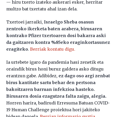
— hiru txerto izateko aukerari esker, herritar
multzo bat txertatu ahal izan dela.
Txertoei jarraiki,
Israelgo Sheba osasun
zentroko ikerketa baten arabera, birusaren
kontrako Pfizer txertoaren dosi bakarra aski
da gaitzaren kontra %85eko eraginkortasunez
eragiteko
.
Berriak kontatu digu.
Ia urtebete igaro da pandemia hasi zenetik eta
oraindik birus honi buruz galdera asko ditugu
erantzun gabe. Adibidez,
ez dago oso argi zenbat
birus kantitate sartu behar den pertsona
bakoitzaren barruan infekzioa hasteko.
Birusaren dosia ezagutzea falta zaigu, alegia.
Horren harira, badirudi Erresuma Batuan COVID-
19 Human Challenge proiektua hori jakiteko
bidean dagoela.
Berrian informazio guztia.