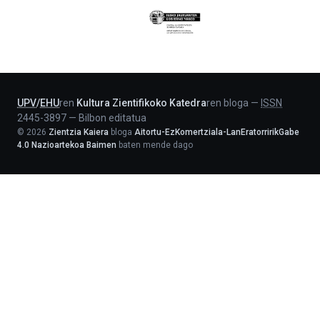
Eusko
Jaurlaritza
-
Lehendakaritza
UPV
/
EHU
ren
Kultura Zientifikoko Katedra
ren bloga
—
ISSN
2445-3897
—
Bilbon editatua
©
2026
Zientzia Kaiera
bloga
Aitortu-EzKomertziala-LanEratorririkGabe
4.0 Nazioartekoa Baimen
baten mende dago