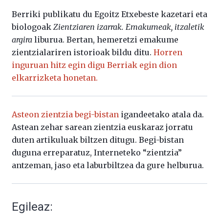
Berriki publikatu du Egoitz Etxebeste kazetari eta
biologoak
Zientziaren izarrak. Emakumeak, itzaletik
argira
liburua. Bertan, hemeretzi emakume
zientzialariren istorioak bildu ditu.
Horren
inguruan hitz egin digu Berriak egin dion
elkarrizketa honetan.
Asteon zientzia begi-bistan
igandeetako atala da.
Astean zehar sarean zientzia euskaraz jorratu
duten artikuluak biltzen ditugu. Begi-bistan
duguna erreparatuz, Interneteko “zientzia”
antzeman, jaso eta laburbiltzea da gure helburua.
Egileaz: