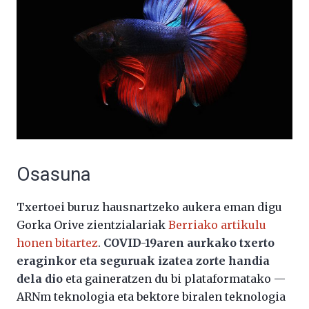
Osasuna
Txertoei buruz hausnartzeko aukera eman digu
Gorka Orive zientzialariak
Berriako artikulu
honen bitartez
.
COVID-19aren aurkako txerto
eraginkor eta seguruak izatea zorte handia
dela dio
eta gaineratzen du bi plataformatako —
ARNm teknologia eta bektore biralen teknologia