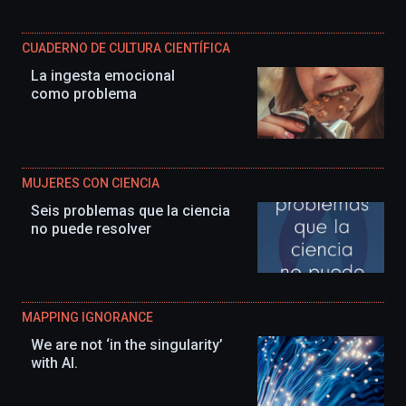
CUADERNO DE CULTURA CIENTÍFICA
La ingesta emocional
como problema
MUJERES CON CIENCIA
Seis problemas que la ciencia
no puede resolver
MAPPING IGNORANCE
We are not ‘in the singularity’
with AI.