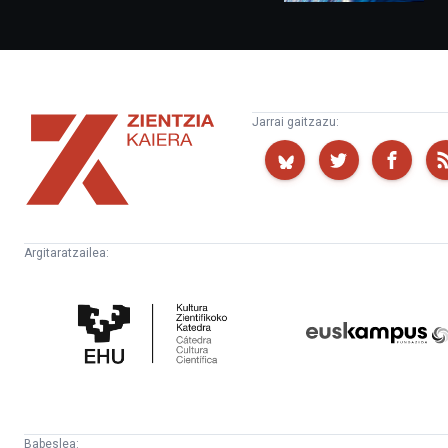
Zientzia
Jarrai gaitzazu:
Kaiera
Argitaratzailea:
Kultura
Euskampus
Zientifikoko
Fundazioa
Katedra
Babeslea: