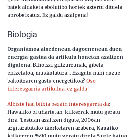
batek aldaketa ebolutibo horiek aztertu dituela
aprobetxatuz. Ez galdu azalpena!
Biologia
Organismoa atsedenean dagoenenean duen
energia-gastua da artikulu honetan azaltzen
digutena.
Bihotza, giltzurrunak, gibela,
entzefaloa, muskulatura… Ezagutu nahi duzue
bakoitzaren gastu energetikoa?
Oso
interesgarria artikulua, ez galdu!
Albiste hau bitxia bezain interesgarria da
:
Hawaiiko bi uhartetan, kilkerrak mutu geratu
dira. Testuan azaltzen digute, 2006an
argitaratutako ikerketaren arabera,
Kauaiko
kilkerren %90 mutu geratu direla 5 urte baino