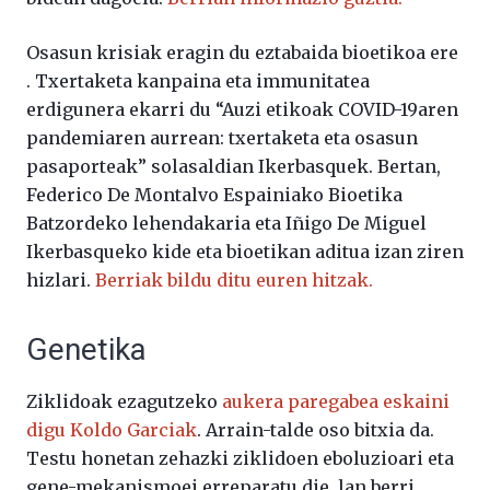
Osasun krisiak eragin du eztabaida bioetikoa ere
. Txertaketa kanpaina eta immunitatea
erdigunera ekarri du “Auzi etikoak COVID-19aren
pandemiaren aurrean: txertaketa eta osasun
pasaporteak” solasaldian Ikerbasquek. Bertan,
Federico De Montalvo Espainiako Bioetika
Batzordeko lehendakaria eta Iñigo De Miguel
Ikerbasqueko kide eta bioetikan aditua izan ziren
hizlari.
Berriak bildu ditu euren hitzak.
Genetika
Ziklidoak ezagutzeko
aukera paregabea eskaini
digu Koldo Garciak
. Arrain-talde oso bitxia da.
Testu honetan zehazki ziklidoen eboluzioari eta
gene-mekanismoei erreparatu die, lan berri