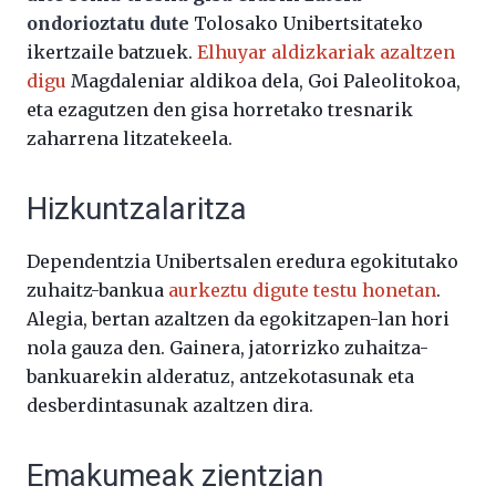
ondorioztatu dute
Tolosako Unibertsitateko
ikertzaile batzuek.
Elhuyar aldizkariak azaltzen
digu
Magdaleniar aldikoa dela, Goi Paleolitokoa,
eta ezagutzen den gisa horretako tresnarik
zaharrena litzatekeela.
Hizkuntzalaritza
Dependentzia Unibertsalen eredura egokitutako
zuhaitz-bankua
aurkeztu digute testu honetan
.
Alegia, bertan azaltzen da egokitzapen-lan hori
nola gauza den. Gainera, jatorrizko zuhaitza-
bankuarekin alderatuz, antzekotasunak eta
desberdintasunak azaltzen dira.
Emakumeak zientzian