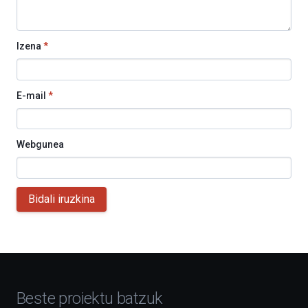
Izena
*
E-mail
*
Webgunea
Bidali iruzkina
Beste proiektu batzuk