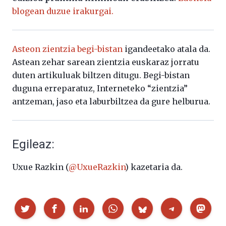
blogean duzue irakurgai.
Asteon zientzia begi-bistan
igandeetako atala da.
Astean zehar sarean zientzia euskaraz jorratu
duten artikuluak biltzen ditugu. Begi-bistan
duguna erreparatuz, Interneteko “zientzia”
antzeman, jaso eta laburbiltzea da gure helburua.
Egileaz:
Uxue Razkin (
@UxueRazkin
) kazetaria da.
Partekatu