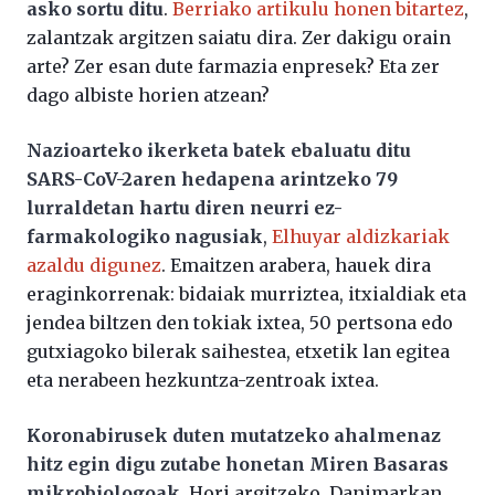
asko sortu ditu
.
Berriako artikulu honen bitartez
,
zalantzak argitzen saiatu dira. Zer dakigu orain
arte? Zer esan dute farmazia enpresek? Eta zer
dago albiste horien atzean?
Nazioarteko ikerketa batek ebaluatu ditu
SARS-CoV-2aren hedapena arintzeko 79
lurraldetan hartu diren neurri ez-
farmakologiko nagusiak
,
Elhuyar aldizkariak
azaldu digunez
. Emaitzen arabera, hauek dira
eraginkorrenak: bidaiak murriztea, itxialdiak eta
jendea biltzen den tokiak ixtea, 50 pertsona edo
gutxiagoko bilerak saihestea, etxetik lan egitea
eta nerabeen hezkuntza-zentroak ixtea.
Koronabirusek duten mutatzeko ahalmenaz
hitz egin digu zutabe honetan Miren Basaras
mikrobiologoak.
Hori argitzeko, Danimarkan