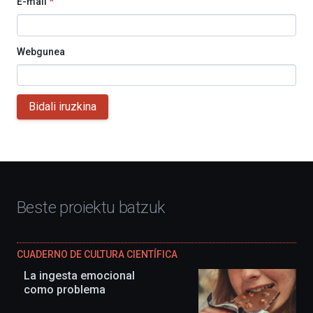
E-mail
*
Webgunea
Bidali iruzkina
Beste proiektu batzuk
CUADERNO DE CULTURA CIENTÍFICA
La ingesta emocional
como problema