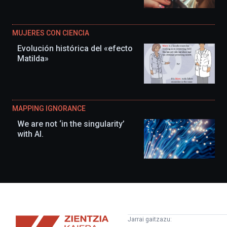
MUJERES CON CIENCIA
Evolución histórica del «efecto
Matilda»
MAPPING IGNORANCE
We are not ‘in the singularity’
with AI.
Zientzia
Jarrai gaitzazu: