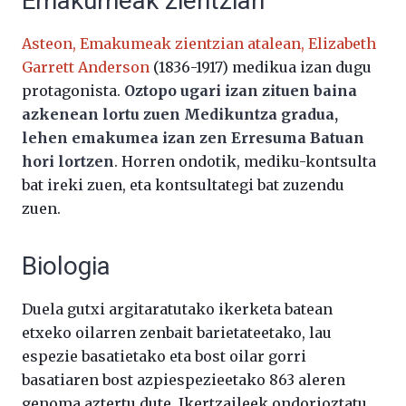
Emakumeak zientzian
Asteon, Emakumeak zientzian atalean, Elizabeth
Garrett Anderson
(1836-1917) medikua izan dugu
protagonista.
Oztopo ugari izan zituen baina
azkenean lortu zuen Medikuntza gradua,
lehen emakumea izan zen Erresuma Batuan
hori lortzen
. Horren ondotik, mediku-kontsulta
bat ireki zuen, eta kontsultategi bat zuzendu
zuen.
Biologia
Duela gutxi argitaratutako ikerketa batean
etxeko oilarren zenbait barietateetako, lau
espezie basatietako eta bost oilar gorri
basatiaren bost azpiespezieetako 863 aleren
genoma aztertu dute. Ikertzaileek ondorioztatu