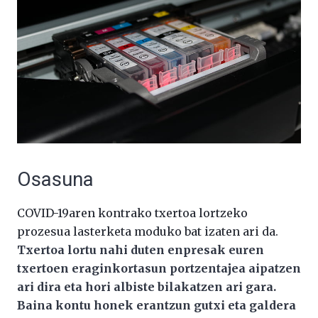
Osasuna
COVID-19aren kontrako txertoa lortzeko
prozesua lasterketa moduko bat izaten ari da.
Txertoa lortu nahi duten enpresak euren
txertoen eraginkortasun portzentajea aipatzen
ari dira eta hori albiste bilakatzen ari gara.
Baina kontu honek erantzun gutxi eta galdera