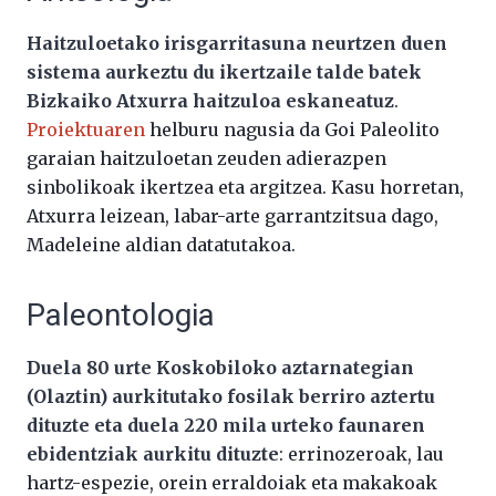
Haitzuloetako irisgarritasuna neurtzen duen
sistema aurkeztu du ikertzaile talde batek
Bizkaiko Atxurra haitzuloa eskaneatuz
.
Proiektuaren
helburu nagusia da Goi Paleolito
garaian haitzuloetan zeuden adierazpen
sinbolikoak ikertzea eta argitzea. Kasu horretan,
Atxurra leizean, labar-arte garrantzitsua dago,
Madeleine aldian datatutakoa.
Paleontologia
Duela 80 urte Koskobiloko aztarnategian
(Olaztin) aurkitutako fosilak berriro aztertu
dituzte eta duela 220 mila urteko faunaren
ebidentziak aurkitu dituzte
: errinozeroak, lau
hartz-espezie, orein erraldoiak eta makakoak