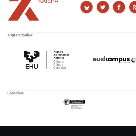
Kaiera
Argitaratzailea:
Kultura
Euskampus
Zientifikoko
Fundazioa
Katedra
Babeslea:
Eusko
Jaurlaritza
-
Lehendakaritza