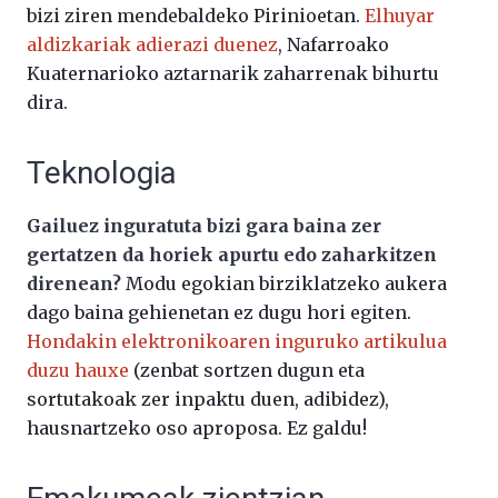
bizi ziren mendebaldeko Pirinioetan.
Elhuyar
aldizkariak adierazi duenez
, Nafarroako
Kuaternarioko aztarnarik zaharrenak bihurtu
dira.
Teknologia
Gailuez inguratuta bizi gara baina zer
gertatzen da horiek apurtu edo zaharkitzen
direnean?
Modu egokian birziklatzeko aukera
dago baina gehienetan ez dugu hori egiten.
Hondakin elektronikoaren inguruko artikulua
duzu hauxe
(zenbat sortzen dugun eta
sortutakoak zer inpaktu duen, adibidez),
hausnartzeko oso aproposa. Ez galdu!