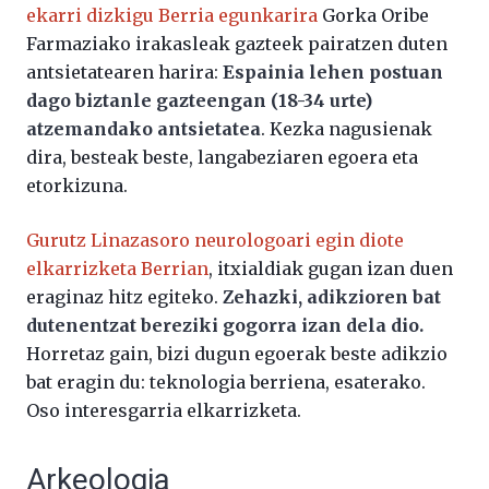
ekarri dizkigu Berria egunkarira
Gorka Oribe
Farmaziako irakasleak gazteek pairatzen duten
antsietatearen harira:
Espainia lehen postuan
dago biztanle gazteengan (18-34 urte)
atzemandako antsietatea
. Kezka nagusienak
dira, besteak beste, langabeziaren egoera eta
etorkizuna.
Gurutz Linazasoro neurologoari egin diote
elkarrizketa Berrian
, itxialdiak gugan izan duen
eraginaz hitz egiteko.
Zehazki, adikzioren bat
dutenentzat bereziki gogorra izan dela dio.
Horretaz gain, bizi dugun egoerak beste adikzio
bat eragin du: teknologia berriena, esaterako.
Oso interesgarria elkarrizketa.
Arkeologia