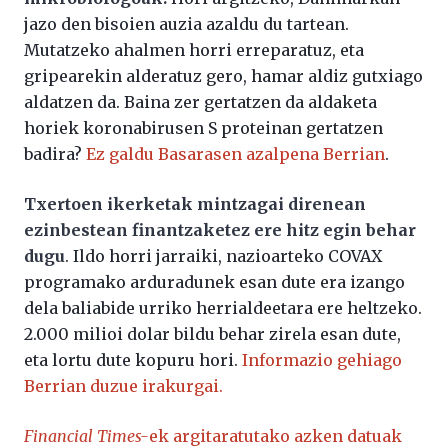
jazo den bisoien auzia azaldu du tartean.
Mutatzeko ahalmen horri erreparatuz, eta
gripearekin alderatuz gero, hamar aldiz gutxiago
aldatzen da. Baina zer gertatzen da aldaketa
horiek koronabirusen S proteinan gertatzen
badira?
Ez galdu Basarasen azalpena Berrian
.
Txertoen ikerketak mintzagai direnean
ezinbestean finantzaketez ere hitz egin behar
dugu
. Ildo horri jarraiki, nazioarteko COVAX
programako arduradunek esan dute era izango
dela baliabide urriko herrialdeetara ere heltzeko.
2.000 milioi dolar bildu behar zirela esan dute,
eta lortu dute kopuru hori.
Informazio gehiago
Berrian duzue irakurgai.
Financial Times-
ek argitaratutako azken datuak