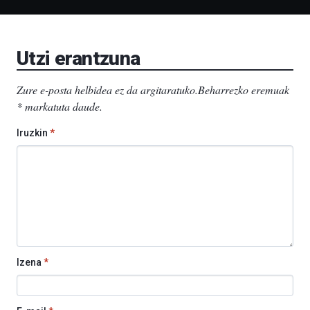
Bizkaia
Aretoa-
EHU…
Utzi erantzuna
Zure e-posta helbidea ez da argitaratuko.
Beharrezko eremuak
*
markatuta daude
.
Iruzkin
*
Izena
*