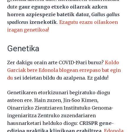
dute
gaur egungo etxeko oilarrak azken
horren azpiespezie batetik datoz,
Gallus gallus
spadiceus
izenekotik
.
Ezagutu ezazu oilaskoen
iragan genetikoa!
Genetika
Zer dakigu orain arte COVID-19ari buruz?
Koldo
Garciak bere Edonola blogean errepaso bat egin
du
sei ideietan bildu du azalpena. Ez galdu!
Genetikaren etorkizunari begiratuko diogu
asteon ere. Hain zuzen, Jin-Soo Kimen,
Oinarrizko Zientziaren Institutuko Genoma-
ingeniaritza Zentruko zuzendariaren
hausnarketari helduko diogu:
CRISPR gene-
edizioa praktika klinikoan erabiltzea
.
Edonola