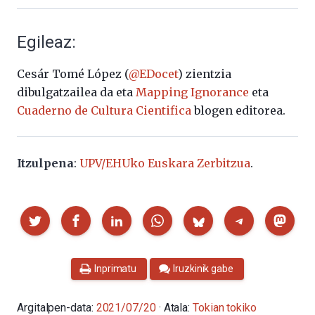
Egileaz:
Cesár Tomé López (
@EDocet
) zientzia
dibulgatzailea da eta
Mapping Ignorance
eta
Cuaderno de Cultura Cientifica
blogen editorea.
Itzulpena
:
UPV/EHUko Euskara Zerbitzua
.
Partekatu
Inprimatu
Iruzkinik gabe
Argitalpen-data:
2021/07/20
· Atala:
Tokian tokiko