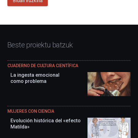
Bidali iruzkina
Beste proiektu batzuk
CUADERNO DE CULTURA CIENTÍFICA
La ingesta emocional
como problema
MUJERES CON CIENCIA
Evolución histórica del «efecto
Matilda»