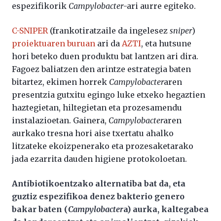
espezifikorik
Campylobacter
-ari aurre egiteko.
C-SNIPER
(frankotiratzaile da ingelesez
sniper
)
proiektuaren buruan
ari da
AZTI
, eta hutsune
hori beteko duen produktu bat lantzen ari dira.
Fagoez baliatzen den arintze estrategia baten
bitartez, ekimen horrek
Campylobacter
aren
presentzia gutxitu egingo luke etxeko hegaztien
haztegietan, hiltegietan eta prozesamendu
instalazioetan. Gainera,
Campylobacter
aren
aurkako tresna hori aise txertatu ahalko
litzateke ekoizpenerako eta prozesaketarako
jada ezarrita dauden higiene protokoloetan.
Antibiotikoentzako alternatiba bat da, eta
guztiz espezifikoa denez bakterio genero
bakar baten (
Campylobacter
a) aurka, kaltegabea