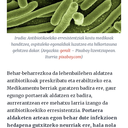
Irudia: Antibiotikoekiko erresistentziak kostu medikoak
handitzea, ospitaleko egonaldiak luzatzea eta hilkortasuna
gehitzea dakar. (Argazkia:
geralt
– Pixabay lizentziapean.
Iturria:
pixabay.com
)
Behar-beharrezkoa da lehenbailehen aldatzea
antibiotikoak preskribatu eta erabiltzeko era.
Medikamentu berriak garatzen badira ere, gaur
egungo portaerak aldatzen ez badira,
aurrerantzean ere mehatxu larria izango da
antibiotikoekiko erresistentzia.
Portaera
aldaketen artean egon behar dute infekzioen
hedapena gutxitzeko neurriak ere, hala nola