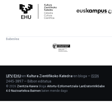
Zientifikoko
Fundazioa
Katedra
Babeslea:
Eusko
Jaurlaritza
-
Lehendakaritza
UPV
/
EHU
ren
Kultura Zientifikoko Katedra
ren bloga
—
ISSN
2445-3897
—
Bilbon editatua
©
2026
Zientzia Kaiera
bloga
Aitortu-EzKomertziala-LanEratorririkGabe
4.0 Nazioartekoa Baimen
baten mende dago