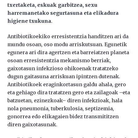
txertaketa, eskuak garbitzea, sexu
harremanetako segurtasuna eta elikadura
higiene txukuna
.
Antibiotikoekiko erresistentzia handitzen ari da
mundu osoan, oso modu arriskutsuan. Egunetik
egunera ari dira agertzen eta barreiatzen planeta
osoan erresistentzia mekanismo berriak,
gaixotasun infekzioso ohikoenak tratatzeko
dugun gaitasuna arriskuan ipintzen dutenak.
Antibiotikoek eraginkortasun galdu ahala, gero
eta gehiago dira tratatzen gero eta zailagoak –eta
batzuetan, ezinezkoak– diren infekzioak, hala
nola pneumonia, tuberkulosia, septizemia,
gonorrea edo elikagaien bidez transmititzen
diren gaixotasunak.