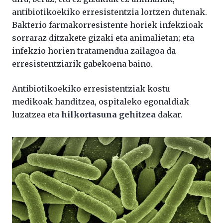
antibiotikoekiko erresistentzia lortzen dutenak.
Bakterio farmakorresistente horiek infekzioak
sorraraz ditzakete gizaki eta animalietan; eta
infekzio horien tratamendua zailagoa da
erresistentziarik gabekoena baino.
Antibiotikoekiko erresistentziak kostu
medikoak handitzea, ospitaleko egonaldiak
luzatzea eta
hilkortasuna gehitzea
dakar.