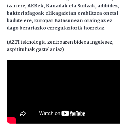
izan ere,
AEBek, Kanadak eta Suitzak, adibidez,
bakteriofagoak elikagaietan erabiltzea onetsi
badute ere, Europar Batasunean oraingoz ez
dago berariazko erregulaziorik horretaz
.
(AZTI teknologia-zentroaren bideoa ingelesez,
azpitituluak gaztelaniaz)