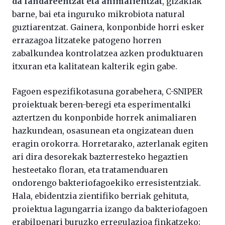
da landareentzat eta animalientzat
, gizakiak
barne, bai eta inguruko mikrobiota natural
guztiarentzat. Gainera, konponbide horri esker
errazagoa litzateke patogeno horren
zabalkundea kontrolatzea azken produktuaren
itxuran eta kalitatean kalterik egin gabe.
Fagoen espezifikotasuna gorabehera, C-SNIPER
proiektuak beren-beregi eta esperimentalki
aztertzen du konponbide horrek animaliaren
hazkundean, osasunean eta ongizatean duen
eragin orokorra. Horretarako, azterlanak egiten
ari dira desorekak bazterresteko hegaztien
hesteetako floran, eta tratamenduaren
ondorengo bakteriofagoekiko erresistentziak.
Hala, ebidentzia zientifiko berriak gehituta,
proiektua lagungarria izango da bakteriofagoen
erabilpenari buruzko erregulazioa finkatzeko;