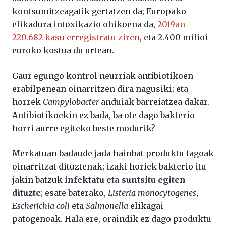
kontsumitzeagatik gertatzen da; Europako
elikadura intoxikazio ohikoena da,
2019an
220.682 kasu erregistratu ziren
, eta 2.400 milioi
euroko kostua du urtean.
Gaur egungo kontrol neurriak antibiotikoen
erabilpenean oinarritzen dira nagusiki; eta
horrek
Campylobacter
anduiak barreiatzea dakar.
Antibiotikoekin ez bada, ba ote dago bakterio
horri aurre egiteko beste modurik?
Merkatuan badaude jada hainbat produktu fagoak
oinarritzat dituztenak; izaki horiek bakterio itu
jakin batzuk
infektatu eta suntsitu egiten
dituzte
; esate baterako,
Listeria monocytogenes
,
Escherichia coli
eta
Salmonella
elikagai-
patogenoak. Hala ere, oraindik ez dago produktu