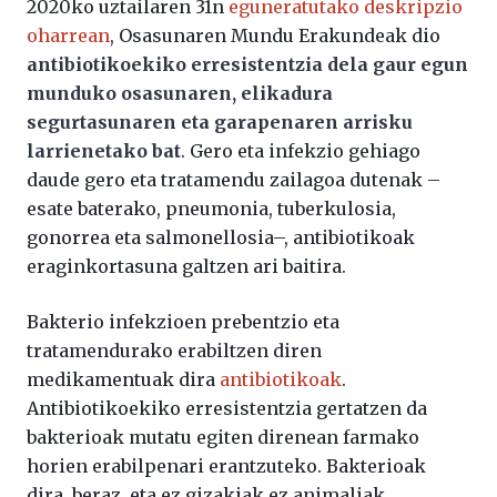
2020ko uztailaren 31n
eguneratutako deskripzio
oharrean
, Osasunaren Mundu Erakundeak dio
antibiotikoekiko erresistentzia dela gaur egun
munduko osasunaren, elikadura
segurtasunaren eta garapenaren arrisku
larrienetako bat
. Gero eta infekzio gehiago
daude gero eta tratamendu zailagoa dutenak –
esate baterako, pneumonia, tuberkulosia,
gonorrea eta salmonellosia–, antibiotikoak
eraginkortasuna galtzen ari baitira.
Bakterio infekzioen prebentzio eta
tratamendurako erabiltzen diren
medikamentuak dira
antibiotikoak
.
Antibiotikoekiko erresistentzia gertatzen da
bakterioak mutatu egiten direnean farmako
horien erabilpenari erantzuteko. Bakterioak
dira, beraz, eta ez gizakiak ez animaliak,