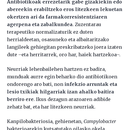
Antibiotikoak errezetarik gabe gizakiekin edo
abereekin erabiltzeko eros litezkeen lekuetan
okertzen ari da farmakorresistentziaren
agerpena eta zabalkundea
. Zuzentarau
terapeutiko normalizaturik ez duten
herrialdeetan, osasuneko eta albaitaritzako
langileek gehiegitan preskribatzeko joera izaten
dute –eta herritarrek, oro har, haiek hartzekoa–.
Neurriak lehenbailehen hartzen ez badira,
munduak aurre egin beharko dio antibiotikoen
ondorengo aro bati, non
infekzio arruntak eta
lesio txikiak hilgarriak izan ahalko baitira
berriro ere
. Ikus dezagun arazoaren adibide
zehatz bat, eta har litezkeen neurriak.
Kanpilobakteriosia, gehienetan,
Campylobacter
bakterioarekin kutsatutako oilasko okela