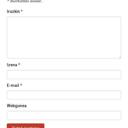
*
markatuta daude
.
Iruzkin
*
Izena
*
E-mail
*
Webgunea