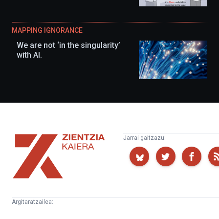
MAPPING IGNORANCE
We are not ‘in the singularity’
with AI.
Zientzia
Jarrai gaitzazu:
Kaiera
Argitaratzailea:
Kultura
Euskampus