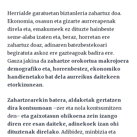
Herrialde garatuetan biztanleria zahartuz doa.
Ekonomia, osasun eta gizarte aurrerapenak
direla eta, emakumeek ez dituzte hainbeste
seme-alaba izaten eta, beraz, horretan ere
zahartuz doaz, adinaren batezbestekoari
begiratuta askoz ere gazteagoak badira ere.
Gauza jakina da
zahartze orokortua makrojoera
demografiko eta, horrenbestez, ekonomiko
handienetako bat dela aurreikus daitekeen
etorkizunean
.
Zahartzearekin batera, aldaketak gertatzen
dira kontsumoan
–zer eta nola kontsumitzen
den–
eta gaixotasun ohikoena zein izango
diren ere esan daiteke, adinekoek izan ohi
dituztenak direlako
. Adibidez, minbizia eta