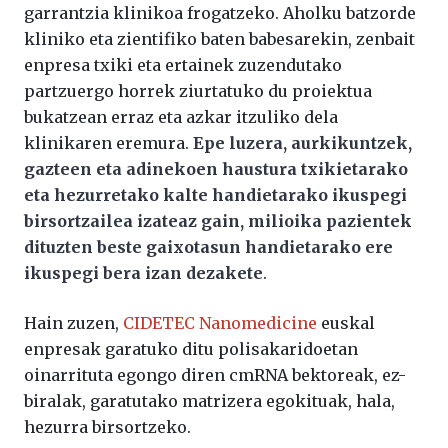
garrantzia klinikoa frogatzeko. Aholku batzorde
kliniko eta zientifiko baten babesarekin, zenbait
enpresa txiki eta ertainek zuzendutako
partzuergo horrek ziurtatuko du proiektua
bukatzean erraz eta azkar itzuliko dela
klinikaren eremura.
Epe luzera, aurkikuntzek,
gazteen eta adinekoen haustura txikietarako
eta hezurretako kalte handietarako ikuspegi
birsortzailea izateaz gain, milioika pazientek
dituzten beste gaixotasun handietarako ere
ikuspegi bera izan dezakete
.
Hain zuzen,
CIDETEC Nanomedicine
euskal
enpresak garatuko ditu polisakaridoetan
oinarrituta egongo diren cmRNA bektoreak, ez-
biralak, garatutako matrizera egokituak, hala,
hezurra birsortzeko.