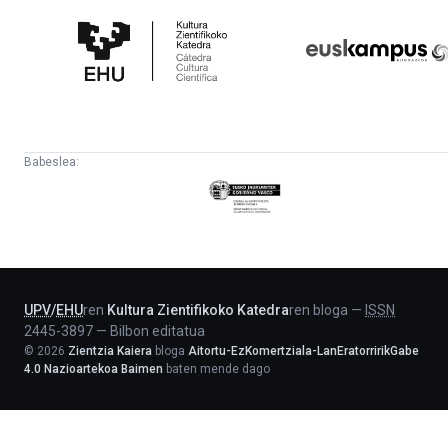
Zientifikoko
Fundazioa
Katedra
Babeslea:
Eusko
Jaurlaritza
-
Lehendakaritza
UPV
/
EHU
ren
Kultura Zientifikoko Katedra
ren bloga
—
ISSN
2445-3897
—
Bilbon editatua
©
2026
Zientzia Kaiera
bloga
Aitortu-EzKomertziala-LanEratorririkGabe
4.0 Nazioartekoa Baimen
baten mende dago