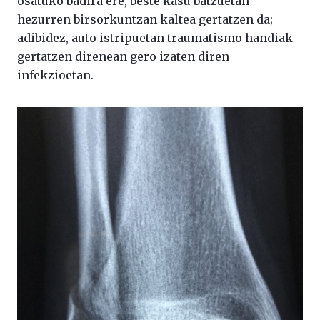
osatuko badira ere, beste kasu batzuetan
hezurren birsorkuntzan kaltea gertatzen da;
adibidez, auto istripuetan traumatismo handiak
gertatzen direnean gero izaten diren
infekzioetan.