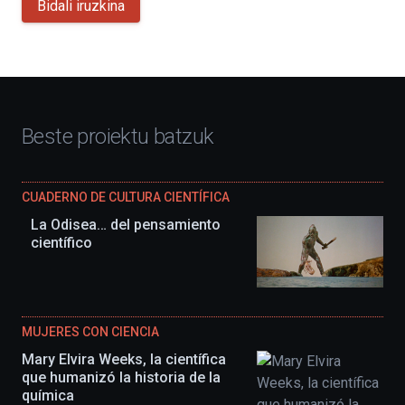
Bidali iruzkina
Beste proiektu batzuk
CUADERNO DE CULTURA CIENTÍFICA
La Odisea… del pensamiento
científico
MUJERES CON CIENCIA
Mary Elvira Weeks, la científica
que humanizó la historia de la
química