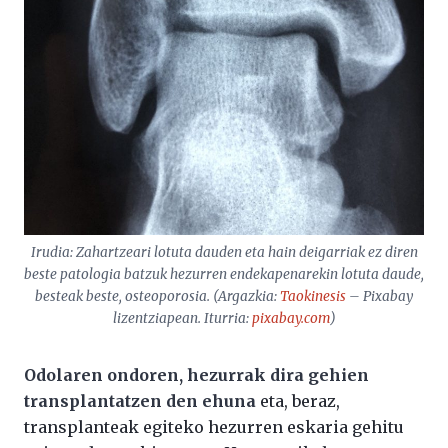
Irudia: Zahartzeari lotuta dauden eta hain deigarriak ez diren
beste patologia batzuk hezurren endekapenarekin lotuta daude,
besteak beste, osteoporosia. (Argazkia:
Taokinesis
– Pixabay
lizentziapean. Iturria:
pixabay.com
)
Odolaren ondoren, hezurrak dira gehien
transplantatzen den ehuna
eta, beraz,
transplanteak egiteko hezurren eskaria gehitu