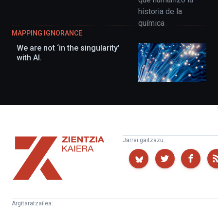
MAPPING IGNORANCE
We are not ‘in the singularity’
with AI.
Zientzia
Jarrai gaitzazu:
Kaiera
Argitaratzailea:
Kultura
Euskampus