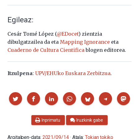
Egileaz:
Cesár Tomé López (
@EDocet
) zientzia
dibulgatzailea da eta
Mapping Ignorance
eta
Cuaderno de Cultura Cientifica
blogen editorea.
Itzulpena
:
UPV/EHUko Euskara Zerbitzua
.
Partekatu
Inprimatu
Iruzkinik gabe
Argitalpen-data:
2021/09/14
· Atala:
Tokian tokiko