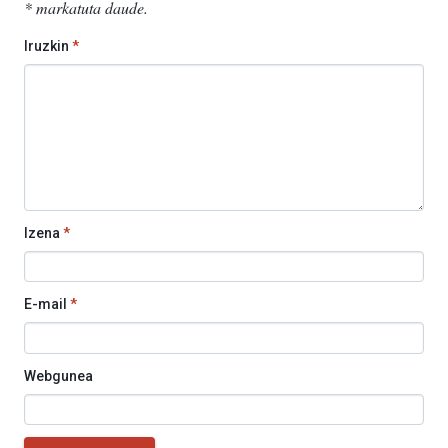
*
markatuta daude
.
Iruzkin
*
Izena
*
E-mail
*
Webgunea