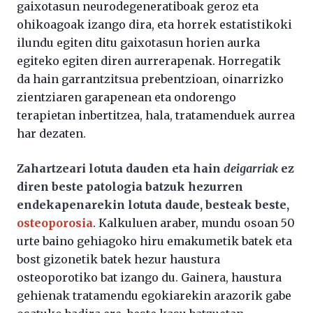
gaixotasun neurodegeneratiboak geroz eta
ohikoagoak izango dira, eta horrek estatistikoki
ilundu egiten ditu gaixotasun horien aurka
egiteko egiten diren aurrerapenak. Horregatik
da hain garrantzitsua prebentzioan, oinarrizko
zientziaren garapenean eta ondorengo
terapietan inbertitzea, hala, tratamenduek aurrea
har dezaten.
Zahartzeari lotuta dauden eta hain
deigarriak
ez
diren beste patologia batzuk hezurren
endekapenarekin lotuta daude, besteak beste,
osteoporosia
. Kalkuluen araber, mundu osoan 50
urte baino gehiagoko hiru emakumetik batek eta
bost gizonetik batek hezur haustura
osteoporotiko bat izango du. Gainera, haustura
gehienak tratamendu egokiarekin arazorik gabe