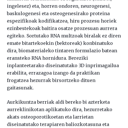
ingelesez) eta, horren ondoren, neurogenesi,
baskulogenesi eta osteogenesirako proteina
espezifikoak kodifikatzea, hiru prozesu horiek
ezinbestekoak baitira osatze prozesuan aurrera
egiteko. Sortutako RNA multzoak biralak ez diren
emate bitartekoekin (bektoreak) konbinatuko
dira, biomaterialeko tintaren formulazio batean
eransteko RNA hornidura. Bereziki
inplanteetarako diseinatutako 3D inprimagailua
erabilita, errazagoa izango da praktikan
frogatzea hezurrak birsortzeko dituen
gaitasunak.
Aurkikuntza berriak aldi bereko bi azterketa
aurreklinikotan aplikatuko dira, hezurretako
akats osteoporotikoetan eta larrietan
diseinatutako terapiaren baliozkotasuna eta