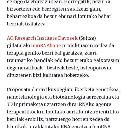
egingo da etorkizunean. Horregatik, hezurra
birsortzen edo berregiten saiatzeaz gain,
beharrezkoa da hezur ehunari lotutako behar
berriak tratatzea.
AO Research Institute Davosek
(Suitza)
gidatutako
cmRNAbone
proiektuaren xedea da
terapia geniko berri bat garatzea, zauri
traumatiko handiak edo hezurretako gaixotasun
degeneratiboak –besteak beste, osteoporosia–
dituztenen bizi kalitatea hobetzeko.
Proposatu duten ikuspegian, ikerketa genetikoa,
nanoteknologia eta bioteknologia aurreratua eta
3D inprimaketa uztartzen dira: RNAko agente
terapeutikoekin lotutako aurkikuntza zientifiko
berriak erabiliz, partzuergo horren xedea da
kimikoki eraldatutako RNA garatzea (cmRNA,