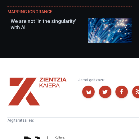
MAPPING IGNORANCE
We are not ‘in the singularity’
with AI.
Zientzia
Jarrai gaitzazu:
Kaiera
Argitaratzailea:
Kultura
Euskampus
Zientifikoko
Fundazioa