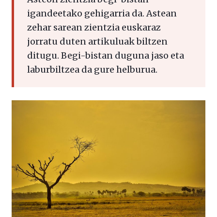
igandeetako gehigarria da. Astean
zehar sarean zientzia euskaraz
jorratu duten artikuluak biltzen
ditugu. Begi-bistan duguna jaso eta
laburbiltzea da gure helburua.