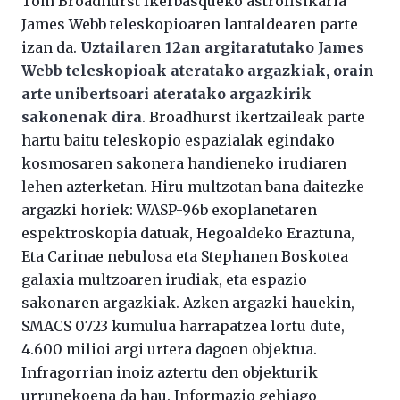
Tom Broadhurst Ikerbasqueko astrofisikaria
James Webb teleskopioaren lantaldearen parte
izan da.
Uztailaren 12an argitaratutako James
Webb teleskopioak ateratako argazkiak, orain
arte unibertsoari ateratako argazkirik
sakonenak dira
. Broadhurst ikertzaileak parte
hartu baitu teleskopio espazialak egindako
kosmosaren sakonera handieneko irudiaren
lehen azterketan. Hiru multzotan bana daitezke
argazki horiek: WASP-96b exoplanetaren
espektroskopia datuak, Hegoaldeko Eraztuna,
Eta Carinae nebulosa eta Stephanen Boskotea
galaxia multzoaren irudiak, eta espazio
sakonaren argazkiak. Azken argazki hauekin,
SMACS 0723 kumulua harrapatzea lortu dute,
4.600 milioi argi urtera dagoen objektua.
Infragorrian inoiz aztertu den objekturik
urrunekoena da hau. Informazio gehiago