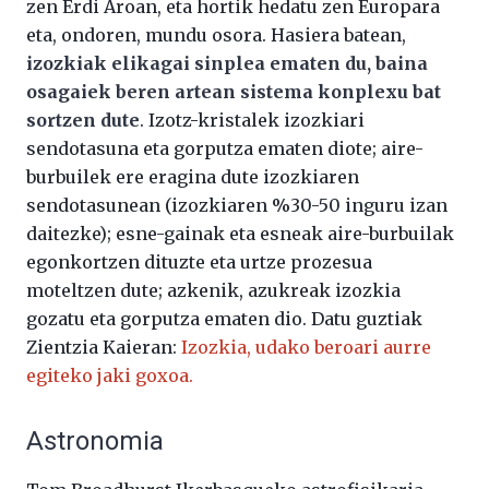
zen Erdi Aroan, eta hortik hedatu zen Europara
eta, ondoren, mundu osora. Hasiera batean,
izozkiak elikagai sinplea ematen du, baina
osagaiek beren artean sistema konplexu bat
sortzen dute
. Izotz-kristalek izozkiari
sendotasuna eta gorputza ematen diote; aire-
burbuilek ere eragina dute izozkiaren
sendotasunean (izozkiaren %30-50 inguru izan
daitezke); esne-gainak eta esneak aire-burbuilak
egonkortzen dituzte eta urtze prozesua
moteltzen dute; azkenik, azukreak izozkia
gozatu eta gorputza ematen dio. Datu guztiak
Zientzia Kaieran:
Izozkia, udako beroari aurre
egiteko jaki goxoa.
Astronomia