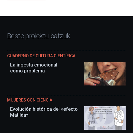
Beste proiektu batzuk
CUADERNO DE CULTURA CIENTÍFICA
La ingesta emocional
como problema
MUJERES CON CIENCIA
Evolución histórica del «efecto
Matilda»