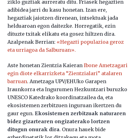
ziklo guztiak aurreratu ditu. Friasek hegaztien
adibidea jarri du kasu honetan. Izan ere,
hegaztiak jaiotzen direnean, intsektuak jada
helduaroan egon daitezke. Horregatik, ezin
dituzte txitak elikatu eta gosez hiltzen dira.
Azalpenak Berrian:
«Hegazti populazioa geroz
eta urriagoa da Salburuan».
Aste honetan Zientzia Kaieran
Ibone Ametzagari
egin diote elkarrizketa “Zientzialari” atalaren
barruan
. Ametzaga UPV/EHUko ​​Garapen
Iraunkorra eta Ingurumen Hezkuntzari buruzko
UNESCO Katedrako koordinatzailea da, eta
ekosistemen zerbitzuen inguruan ikertzen du
gaur egun.
Ekosistemen zerbitzuak naturaren
bidez gizartearen ongizaterako lortzen
ditugun onurak dira
. Onura hauek bide
ezberdinetatik lor ditzakegu eta mota