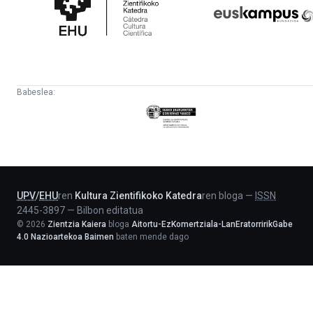
Katedra
Babeslea:
Eusko
Jaurlaritza
-
Lehendakaritza
UPV
/
EHU
ren
Kultura Zientifikoko Katedra
ren bloga
—
ISSN
2445-3897
—
Bilbon editatua
©
2026
Zientzia Kaiera
bloga
Aitortu-EzKomertziala-LanEratorririkGabe
4.0 Nazioartekoa Baimen
baten mende dago