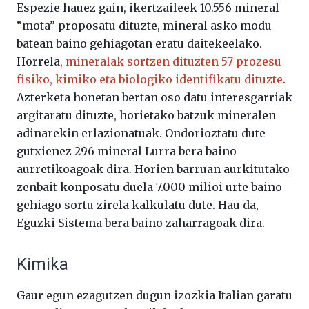
Espezie hauez gain, ikertzaileek 10.556 mineral
“mota” proposatu dituzte, mineral asko modu
batean baino gehiagotan eratu daitekeelako.
Horrela
, mineralak sortzen dituzten 57 prozesu
fisiko, kimiko eta biologiko identifikatu dituzte
.
Azterketa honetan bertan oso datu interesgarriak
argitaratu dituzte, horietako batzuk mineralen
adinarekin erlazionatuak. Ondorioztatu dute
gutxienez 296 mineral Lurra bera baino
aurretikoagoak dira. Horien barruan aurkitutako
zenbait konposatu duela 7.000 milioi urte baino
gehiago sortu zirela kalkulatu dute. Hau da,
Eguzki Sistema bera baino zaharragoak dira.
Kimika
Gaur egun ezagutzen dugun izozkia Italian garatu