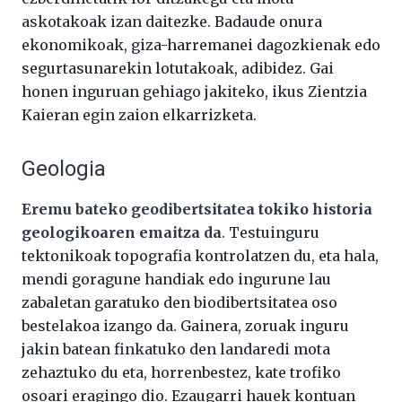
askotakoak izan daitezke. Badaude onura
ekonomikoak, giza-harremanei dagozkienak edo
segurtasunarekin lotutakoak, adibidez. Gai
honen inguruan gehiago jakiteko, ikus Zientzia
Kaieran egin zaion elkarrizketa.
Geologia
Eremu bateko geodibertsitatea tokiko historia
geologikoaren emaitza da
. Testuinguru
tektonikoak topografia kontrolatzen du, eta hala,
mendi goragune handiak edo ingurune lau
zabaletan garatuko den biodibertsitatea oso
bestelakoa izango da. Gainera, zoruak inguru
jakin batean finkatuko den landaredi mota
zehaztuko du eta, horrenbestez, kate trofiko
osoari eragingo dio. Ezaugarri hauek kontuan