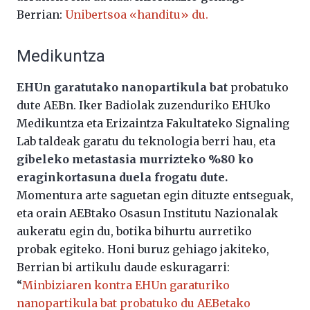
Berrian:
Unibertsoa «handitu» du.
Medikuntza
EHUn garatutako nanopartikula bat
probatuko
dute AEBn. Iker Badiolak zuzenduriko EHUko
Medikuntza eta Erizaintza Fakultateko Signaling
Lab taldeak garatu du teknologia berri hau, eta
gibeleko metastasia murrizteko %80 ko
eraginkortasuna duela frogatu dute.
Momentura arte saguetan egin dituzte entseguak,
eta orain AEBtako Osasun Institutu Nazionalak
aukeratu egin du, botika bihurtu aurretiko
probak egiteko. Honi buruz gehiago jakiteko,
Berrian bi artikulu daude eskuragarri:
“
Minbiziaren kontra EHUn garaturiko
nanopartikula bat probatuko du AEBetako