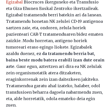
Egizabal
Biocruces ikerguneko eta Transfusio
eta Giza Ehunen Euskal Zentroko ikertzaileak.
Egizabal tratamendu berri batekin ari da lanean.
Tratamendu honetan NK zelulei CD-19 antigenoa
sartzen zaie, eta, ondoren, zelula horiek
pazienteari CAR-T tratamenduaren bidez ematen
zaizkie. Modu horretan, antigeno horiek
tumoreari eraso egingo liokete. Egizabalek
azaldu duenez,
ez da tratamendu berria bat,
baina beste modu batera erabili izan dute orain
arte
. Gaur egun, aztertzen ari dira ea NK zelulak
zein organismotatik atera ditzaketen,
eraginkorrenak zein izan daitezkeen jakiteko.
Tratamendua garatu ahal izateko, halaber, odol
transfusioen beharra dagoela nabarmendu zuen,
eta, alde horretatik, odola emateko deia egin
zuen.