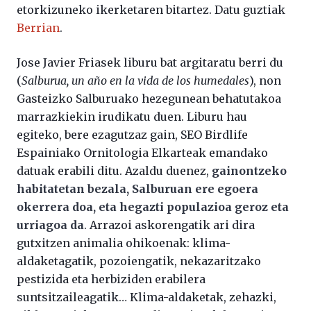
etorkizuneko ikerketaren bitartez. Datu guztiak
Berrian
.
Jose Javier Friasek liburu bat argitaratu berri du
(
Salburua, un año en la vida de los humedales
), non
Gasteizko Salburuako hezegunean behatutakoa
marrazkiekin irudikatu duen. Liburu hau
egiteko, bere ezagutzaz gain, SEO Birdlife
Espainiako Ornitologia Elkarteak emandako
datuak erabili ditu. Azaldu duenez,
gainontzeko
habitatetan bezala, Salburuan ere egoera
okerrera doa, eta hegazti populazioa geroz eta
urriagoa da
. Arrazoi askorengatik ari dira
gutxitzen animalia ohikoenak: klima-
aldaketagatik, pozoiengatik, nekazaritzako
pestizida eta herbiziden erabilera
suntsitzaileagatik… Klima-aldaketak, zehazki,