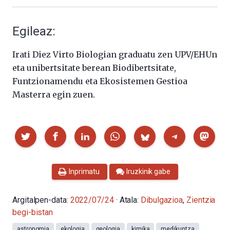
Egileaz:
Irati Diez Virto Biologian graduatu zen UPV/EHUn
eta unibertsitate berean Biodibertsitate,
Funtzionamendu eta Ekosistemen Gestioa
Masterra egin zuen.
Partekatu
Inprimatu
Iruzkinik gabe
Argitalpen-data:
2022/07/24
· Atala:
Dibulgazioa
,
Zientzia
begi-bistan
astronomia
ekologia
geologia
kimika
medikuntza