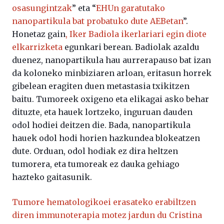
osasungintzak
” eta “
EHUn garatutako
nanopartikula bat probatuko dute AEBetan
”.
Honetaz gain
, Iker Badiola ikerlariari egin diote
elkarrizketa
egunkari berean. Badiolak azaldu
duenez, nanopartikula hau aurrerapauso bat izan
da koloneko minbiziaren arloan, eritasun horrek
gibelean eragiten duen metastasia txikitzen
baitu. Tumoreek oxigeno eta elikagai asko behar
dituzte, eta hauek lortzeko, inguruan dauden
odol hodiei deitzen die. Bada, nanopartikula
hauek odol hodi horien hazkundea blokeatzen
dute. Orduan, odol hodiak ez dira heltzen
tumorera, eta tumoreak ez dauka gehiago
hazteko gaitasunik.
Tumore hematologikoei erasateko erabiltzen
diren immunoterapia motez jardun du Cristina