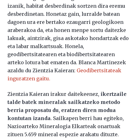
izanik, habitat desberdinak sortzen dira eremu
desberdinetan. Honetaz gain, lurralde batean
dagoen ura ere bertako ezaugarri geologikoen
araberakoa da, eta honen menpe sortu daitezke
lakuak, aintzirak, gisa askotako hondartzak edo
eta labar malkartsuak. Honela,
geodibertsitatearen eta biodibertsitatearen
arteko lotura bat ematen da. Blanca Martinezek
azaldu du Zientzia Kaieran:
Geodibertsitateak
inguratzen gaitu.
Zientzia Kaieran irakur daitekeenez,
ikertzaile
talde batek mineralak sailkatzeko metodo
berria proposatu du, eratzen diren modua
kontutan izanda
. Sailkapen berri hau egiteko,
Nazioarteko Mineralogia Elkarteak onartuak
zituen 5.659 mineral espezie arakatu dituzte.