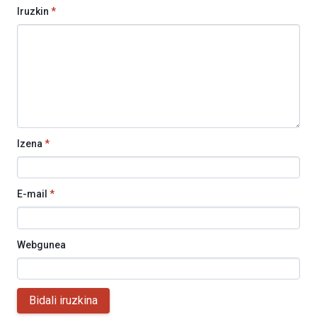
Iruzkin
*
Izena
*
E-mail
*
Webgunea
Bidali iruzkina