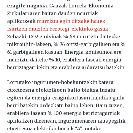
eragile nagusia
. Gauzak horrela, Ekonomia
Zirkularraren baitan dauden neurriak
aplikatzeak
murriztu egin ditzake hauek
isurtzen dituzten berotegi-efektuko gasak
.
Zehazki, CO2 emisioak % 68 murriztu daitezke
mikrouhin-labeen, % 76 ontzi-garbigailuen eta %
61 garbigailuen kasuan. Energia-kontsumoa ere
murriztu daiteke % 10, erabilera-fasean energia
berriztagarriekin eta erabilera arduratsu batekin.
Lortutako ingurumen-hobekuntzekin batera,
etxetresna elektrikoen balio-bizitza luzatu
egiten da
energia-eraginkortasun handiko gailu
berri batekin ordezkatu baino lehen. Hain zuzen,
erabilera-fasean % 100 energia berriztagarriak
aplikatzen direnean, ingurumenaren ikuspegitik
etxetresna elektriko horiek “A” motako