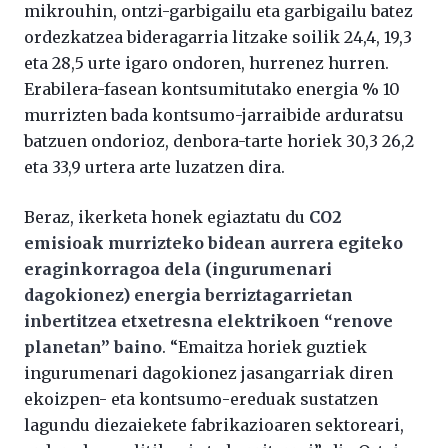
mikrouhin, ontzi-garbigailu eta garbigailu batez
ordezkatzea bideragarria litzake soilik 24,4, 19,3
eta 28,5 urte igaro ondoren, hurrenez hurren.
Erabilera-fasean kontsumitutako energia % 10
murrizten bada kontsumo-jarraibide arduratsu
batzuen ondorioz, denbora-tarte horiek 30,3 26,2
eta 33,9 urtera arte luzatzen dira.
Beraz, ikerketa honek egiaztatu du
CO2
emisioak murrizteko bidean aurrera egiteko
eraginkorragoa dela (ingurumenari
dagokionez) energia berriztagarrietan
inbertitzea etxetresna elektrikoen “renove
planetan” baino
. “Emaitza horiek guztiek
ingurumenari dagokionez jasangarriak diren
ekoizpen- eta kontsumo-ereduak sustatzen
lagundu diezaiekete fabrikazioaren sektoreari,