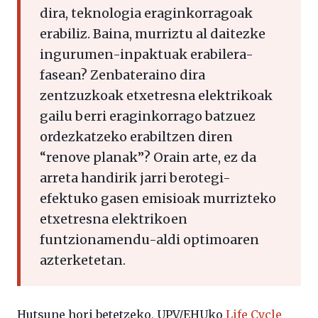
dira, teknologia eraginkorragoak
erabiliz. Baina, murriztu al daitezke
ingurumen-inpaktuak erabilera-
fasean? Zenbateraino dira
zentzuzkoak etxetresna elektrikoak
gailu berri eraginkorrago batzuez
ordezkatzeko erabiltzen diren
“renove planak”? Orain arte, ez da
arreta handirik jarri berotegi-
efektuko gasen emisioak murrizteko
etxetresna elektrikoen
funtzionamendu-aldi optimoaren
azterketetan.
Hutsune hori betetzeko, UPV/EHUko
Life Cycle