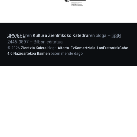
Jaurlaritza
-
Lehendakaritza
UPV
/
EHU
ren
Kultura Zientifikoko Katedra
ren bloga
—
ISSN
2445-3897
—
Bilbon editatua
©
2026
Zientzia Kaiera
bloga
Aitortu-EzKomertziala-LanEratorririkGabe
4.0 Nazioartekoa Baimen
baten mende dago