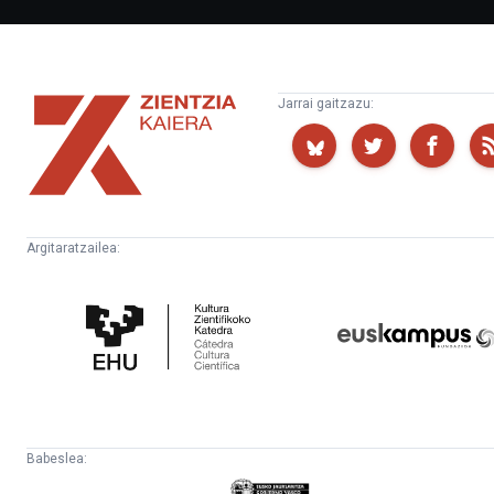
Zientzia
Jarrai gaitzazu:
Kaiera
Argitaratzailea:
Kultura
Euskampus
Zientifikoko
Fundazioa
Katedra
Babeslea:
Eusko