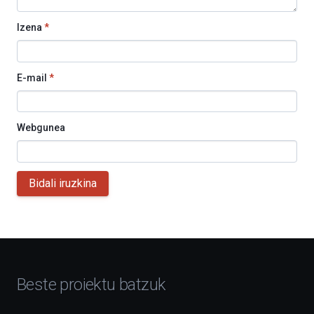
Izena
*
E-mail
*
Webgunea
Bidali iruzkina
Beste proiektu batzuk