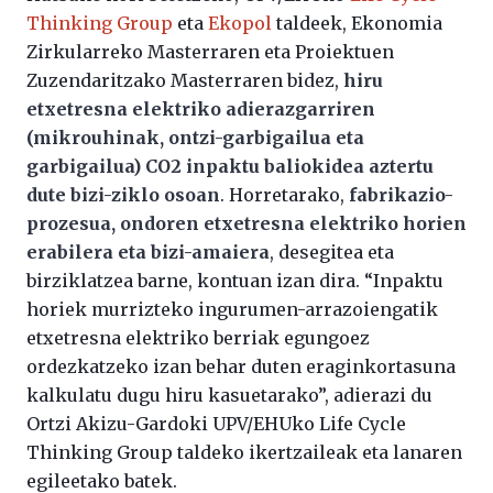
Thinking Group
eta
Ekopol
taldeek, Ekonomia
Zirkularreko Masterraren eta Proiektuen
Zuzendaritzako Masterraren bidez,
hiru
etxetresna elektriko adierazgarriren
(mikrouhinak, ontzi-garbigailua eta
garbigailua) CO2 inpaktu baliokidea aztertu
dute bizi-ziklo osoan
. Horretarako,
fabrikazio-
prozesua, ondoren etxetresna elektriko horien
erabilera eta bizi-amaiera
, desegitea eta
birziklatzea barne, kontuan izan dira. “Inpaktu
horiek murrizteko ingurumen-arrazoiengatik
etxetresna elektriko berriak egungoez
ordezkatzeko izan behar duten eraginkortasuna
kalkulatu dugu hiru kasuetarako”, adierazi du
Ortzi Akizu-Gardoki UPV/EHUko Life Cycle
Thinking Group taldeko ikertzaileak eta lanaren
egileetako batek.