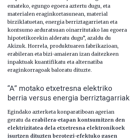
emateko, egungo egoera aztertu dugu, eta
materialen eraginkortasunean, material
birziklatuetan, energia berriztagarrietan eta
kontsumo arduratsuan oinarritutako lau egoera
hipotetikorekin alderatu dugu”, azaldu du
Akizuk. Horrela, produktuaren fabrikazioan,
erabileran eta bizi-amaieran izan daitezkeen
inpaktuak kuantifikatu eta alternatiba
eraginkorragoak baloratu dituzte.
“A” motako etxetresna elektriko
berria versus energia berriztagarriak
Egindako azterketa konparatiboan agerian
geratu da
erabilera-etapan kontsumitzen den
elektrizitatea dela etxetresna elektronikoek
isurtzen dituzten berotegi-efektuko gasen