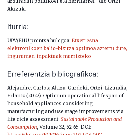
arduradun politikoei eta herritarrei”, dio Ortzi
Akizuk.
Iturria:
UPV/EHU prentsa bulegoa:
Etxetresna
elektronikoen balio-bizitza optimoa aztertu dute,
ingurumen-inpaktuak murrizteko
Erreferentzia bibliografikoa:
Alejandre, Carlos; Akizu-Gardoki, Ortzi; Lizundia,
Erlantz (2022). Optimum operational lifespan of
household appliances considering
manufacturing and use stage improvements via
life cicle assessment.
Sustainable Production and
Consumption
, Volume 32, 52-65. DOI:
https://doi.org/10.1016/j.spc.2022.04.007