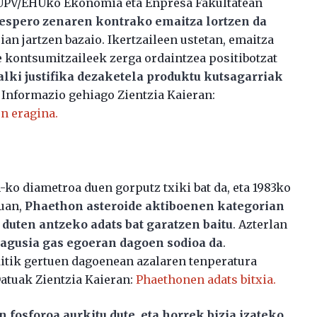
e UPV/EHUko Ekonomia eta Enpresa Fakultatean
espero zenaren kontrako emaitza lortzen da
an jartzen bazaio. Ikertzaileen ustetan, emaitza
 kontsumitzaileek zerga ordaintzea positibotzat
ki justifika dezaketela produktu kutsagarriak
. Informazio gehiago Zientzia Kaieran:
n eragina.
ko diametroa duen gorputz txiki bat da, eta 1983ko
ruan,
Phaethon asteroide aktiboenen kategorian
duten antzeko adats bat garatzen baitu
. Azterlan
nagusia gas egoeran dagoen sodioa da
.
kitik gertuen dagoenean azalaren tenperatura
Datuak Zientzia Kaieran:
Phaethonen adats bitxia.
 fosforoa aurkitu dute, eta horrek bizia izateko