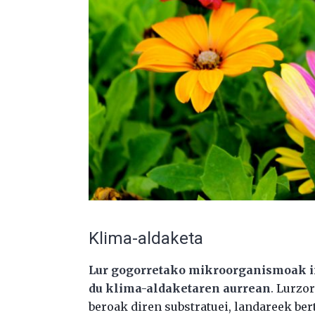
Klima-aldaketa
Lur gogorretako mikroorganismoak in
du klima-aldaketaren aurrean
. Lurzo
beroak diren substratuei, landareek bert