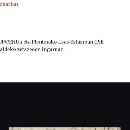
zkarian
 UPV/EHUn eta Plentziako Itsas Estazioan (PiE-
staldeko zetazeoen inguruan.