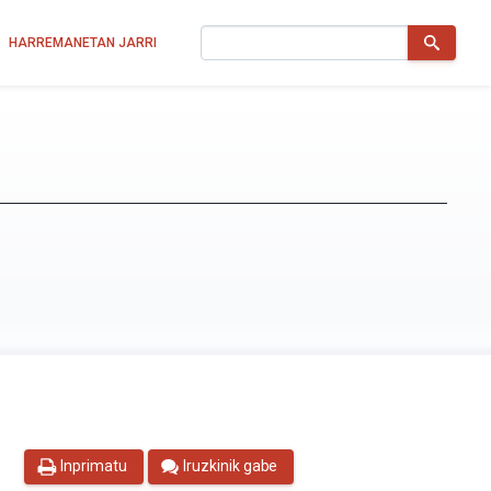
Bilatu
HARREMANETAN JARRI
Inprimatu
Iruzkinik gabe