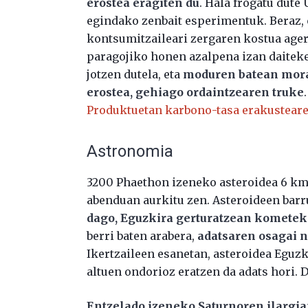
erostea eragiten du
. Hala frogatu dut
egindako zenbait esperimentuk. Beraz,
kontsumitzaileari zergaren kostua ageri
paragojiko honen azalpena izan daiteke
jotzen dutela, eta
moduren batean moral
erostea, gehiago ordaintzearen truke
Produktuetan karbono-tasa erakusteare
Astronomia
3200 Phaethon izeneko asteroidea 6 km-
abenduan aurkitu zen. Asteroideen bar
dago, Eguzkira gerturatzean kometek 
berri baten arabera,
adatsaren osagai 
Ikertzaileen esanetan, asteroidea Eguz
altuen ondorioz eratzen da adats hori. 
Entzelado izeneko Saturnoren ilargian