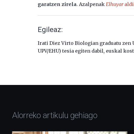
garatzen zirela
. Azalpenak
Elhuyar
aldi
Egileaz:
Irati Diez Virto Biologian graduatu zen
UPV/EHU) tesia egiten dabil, euskal ko
Alorreko artikulu gehiago