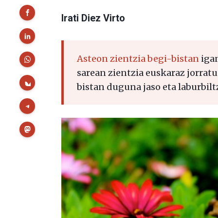
Irati Diez Virto
Asteon zientzia begi-bistan
igan
sarean zientzia euskaraz jorratu
bistan duguna jaso eta laburbilt