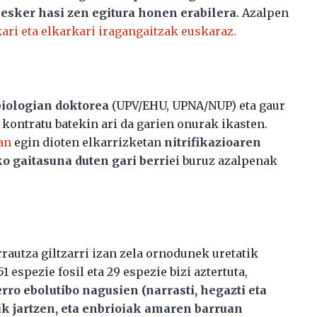
esker hasi zen egitura honen erabilera
. Azalpen
ari eta elkarkari iragangaitzak euskaraz.
iologian doktorea
(UPV/EHU, UPNA/NUP) eta gaur
kontratu batekin ari da garien onurak ikasten.
an
egin dioten elkarrizketan
nitrifikazioaren
ko gaitasuna duten gari
berri
ei buruz azalpenak
rrautza giltzarri izan zela ornodunek uretatik
1 espezie fosil eta 29 espezie bizi aztertuta,
ro ebolutibo nagusien (narrasti, hegazti eta
ik jartzen, eta enbrioiak amaren barruan