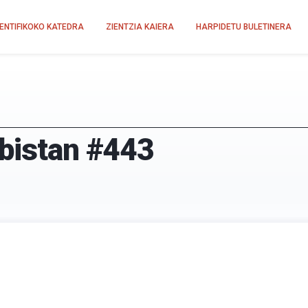
IENTIFIKOKO KATEDRA
ZIENTZIA KAIERA
HARPIDETU BULETINERA
-bistan #443