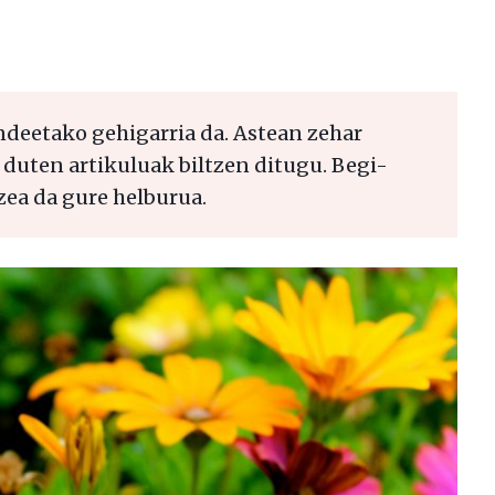
deetako gehigarria da. Astean zehar
 duten artikuluak biltzen ditugu. Begi-
zea da gure helburua.