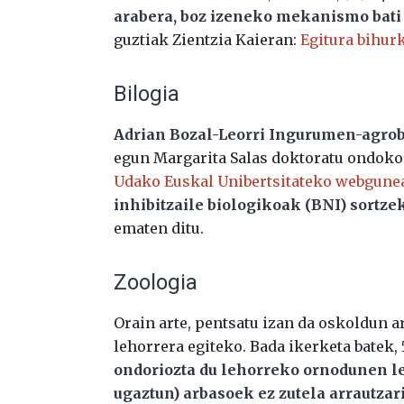
arabera, boz izeneko mekanismo bati 
guztiak Zientzia Kaieran:
Egitura bihurk
Bilogia
Adrian Bozal-Leorri Ingurumen-agrob
egun Margarita Salas doktoratu ondoko 
Udako Euskal Unibertsitateko webgune
inhibitzaile biologikoak (BNI) sortze
ematen ditu.
Zoologia
Orain arte, pentsatu izan da oskoldun a
lehorrera egiteko. Bada ikerketa batek, 5
ondoriozta du lehorreko ornodunen ler
ugaztun) arbasoek ez zutela arrautzar