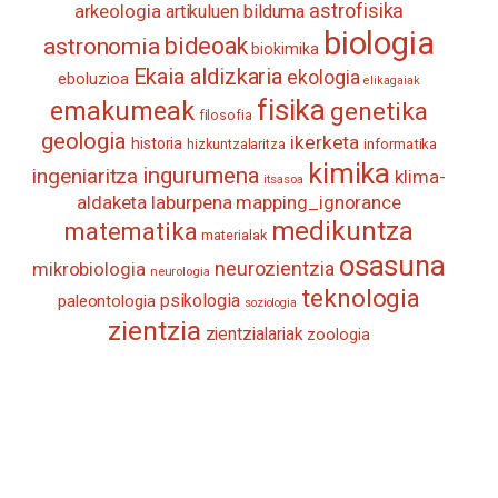
astrofisika
arkeologia
artikuluen bilduma
biologia
astronomia
bideoak
biokimika
Ekaia aldizkaria
ekologia
eboluzioa
elikagaiak
fisika
emakumeak
genetika
filosofia
geologia
ikerketa
historia
informatika
hizkuntzalaritza
kimika
ingurumena
ingeniaritza
klima-
itsasoa
aldaketa
laburpena
mapping_ignorance
medikuntza
matematika
materialak
osasuna
neurozientzia
mikrobiologia
neurologia
teknologia
psikologia
paleontologia
soziologia
zientzia
zientzialariak
zoologia