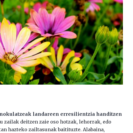
okulatzeak landareen erresilientzia handitzen
ru zailak deitzen zaie oso hotzak, lehorrak, edo
an hazteko zailtasunak baitituzte. Alabaina,