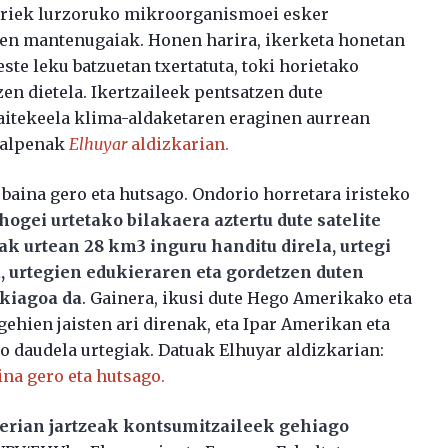
horiek lurzoruko mikroorganismoei esker
ten mantenugaiak. Honen harira, ikerketa honetan
te leku batzuetan txertatuta, toki horietako
en dietela. Ikertzaileek pentsatzen dute
daitekeela klima-aldaketaren eraginen aurrean
Azalpenak
Elhuyar
aldizkarian.
baina gero eta hutsago. Ondorio horretara iristeko
gei urtetako bilakaera aztertu dute satelite
ak urtean 28 km3 inguru handitu direla, urtegi
a, urtegien edukieraren eta gordetzen duten
ikiagoa da
. Gainera, ikusi dute Hego Amerikako eta
gehien jaisten ari direnak, eta Ipar Amerikan eta
go daudela urtegiak. Datuak Elhuyar aldizkarian:
na gero eta hutsago.
erian jartzeak kontsumitzaileek gehiago