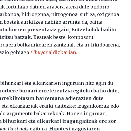
k lortutako datuen arabera atera dute ondorio
arbonoa, hidrogenoa, nitrogenoa, sufrea, oxigenoa
n bostak aurkitzea nahiko arrunta da, baina
tu horren presentziaz gain, Entzeladok baditu
tzitsu batzuk
. Besteak beste, konposatu
jarduera bolkanikoaren zantzuak eta ur likidoarena,
mazio gehiago
Elhuyar
aldizkarian.
 bihurkari eta elkarkarien inguruan hitz egin du
orbere buruari erreferentzia egiteko balio dute,
lkarrekikotasun harremana adierazten dute
.
 eta elkarkariak eraiki daitezke: iragankorrak edo
edo argumentu bakarrekoak. Honen inguruan,
a bihurkari eta elkarkari iragangaitzak ere sor
luan ikusi naiz
egitura
.
Hipotesi nagusiaren