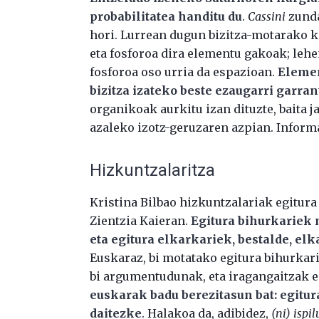
probabilitatea handitu du
.
Cassini
zunda
hori. Lurrean dugun bizitza-motarako k
eta fosforoa dira elementu gakoak; lehe
fosforoa oso urria da espazioan.
Elemen
bizitza izateko beste ezaugarri garran
organikoak aurkitu izan dituzte, baita 
azaleko izotz-geruzaren azpian. Infor
Hizkuntzalaritza
Kristina Bilbao hizkuntzalariak egitura
Zientzia Kaieran.
Egitura bihurkariek n
eta egitura elkarkariek, bestalde, e
Euskaraz, bi motatako egitura bihurkari
bi argumentudunak, eta iragangaitzak 
euskarak badu berezitasun bat: egitur
daitezke
. Halakoa da, adibidez,
(ni) ispi