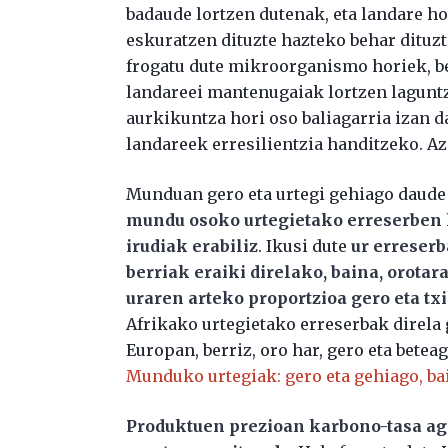
badaude lortzen dutenak, eta landare 
eskuratzen dituzte hazteko behar dituz
frogatu dute mikroorganismo horiek, bes
landareei mantenugaiak lortzen laguntz
aurkikuntza hori oso baliagarria izan 
landareek erresilientzia handitzeko. 
Munduan gero eta urtegi gehiago daude 
mundu osoko urtegietako erreserben ho
irudiak erabiliz
. Ikusi dute
ur erreserb
berriak eraiki direlako, baina, orotar
uraren arteko proportzioa gero eta tx
Afrikako urtegietako erreserbak direla 
Europan, berriz, oro har, gero eta betea
Munduko urtegiak: gero eta gehiago, bai
Produktuen prezioan karbono-tasa ag