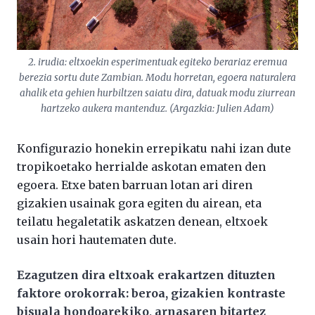
2. irudia: eltxoekin esperimentuak egiteko berariaz eremua
berezia sortu dute Zambian. Modu horretan, egoera naturalera
ahalik eta gehien hurbiltzen saiatu dira, datuak modu ziurrean
hartzeko aukera mantenduz. (Argazkia: Julien Adam)
Konfigurazio honekin errepikatu nahi izan dute
tropikoetako herrialde askotan ematen den
egoera. Etxe baten barruan lotan ari diren
gizakien usainak gora egiten du airean, eta
teilatu hegaletatik askatzen denean, eltxoek
usain hori hautematen dute.
Ezagutzen dira eltxoak erakartzen dituzten
faktore orokorrak: beroa, gizakien kontraste
bisuala hondoarekiko, arnasaren bitartez