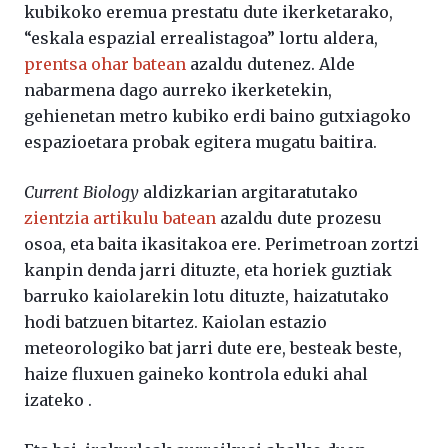
kubikoko eremua prestatu dute ikerketarako,
“eskala espazial errealistagoa” lortu aldera,
prentsa ohar batean
azaldu dutenez. Alde
nabarmena dago aurreko ikerketekin,
gehienetan metro kubiko erdi baino gutxiagoko
espazioetara probak egitera mugatu baitira.
Current Biology
aldizkarian argitaratutako
zientzia artikulu batean
azaldu dute prozesu
osoa, eta baita ikasitakoa ere. Perimetroan zortzi
kanpin denda jarri dituzte, eta horiek guztiak
barruko kaiolarekin lotu dituzte, haizatutako
hodi batzuen bitartez. Kaiolan estazio
meteorologiko bat jarri dute ere, besteak beste,
haize fluxuen gaineko kontrola eduki ahal
izateko .