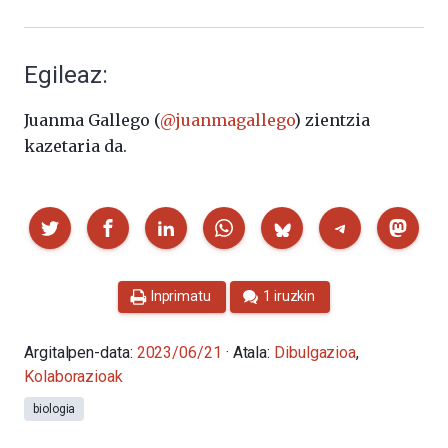
Egileaz:
Juanma Gallego (
@juanmagallego
) zientzia
kazetaria da.
Partekatu
Inprimatu
1 iruzkin
Argitalpen-data:
2023/06/21
· Atala:
Dibulgazioa
,
Kolaborazioak
biologia