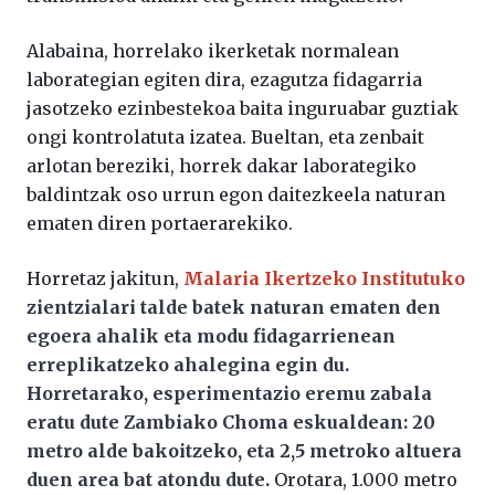
Alabaina, horrelako ikerketak normalean
laborategian egiten dira, ezagutza fidagarria
jasotzeko ezinbestekoa baita inguruabar guztiak
ongi kontrolatuta izatea. Bueltan, eta zenbait
arlotan bereziki, horrek dakar laborategiko
baldintzak oso urrun egon daitezkeela naturan
ematen diren portaerarekiko.
Horretaz jakitun,
Malaria Ikertzeko Institutuko
zientzialari talde batek naturan ematen den
egoera ahalik eta modu fidagarrienean
erreplikatzeko ahalegina egin du.
Horretarako, esperimentazio eremu zabala
eratu dute Zambiako Choma eskualdean: 20
metro alde bakoitzeko, eta 2,5 metroko altuera
duen area bat atondu dute.
Orotara, 1.000 metro