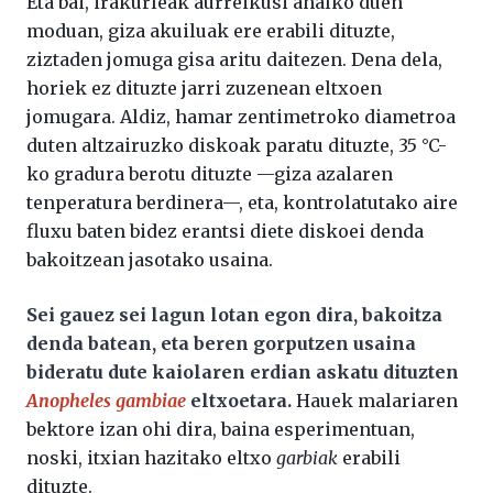
Eta bai, irakurleak aurreikusi ahalko duen
moduan, giza akuiluak ere erabili dituzte,
ziztaden jomuga gisa aritu daitezen. Dena dela,
horiek ez dituzte jarri zuzenean eltxoen
jomugara. Aldiz, hamar zentimetroko diametroa
duten altzairuzko diskoak paratu dituzte, 35 °C-
ko gradura berotu dituzte —giza azalaren
tenperatura berdinera—, eta, kontrolatutako aire
fluxu baten bidez erantsi diete diskoei denda
bakoitzean jasotako usaina.
Sei gauez sei lagun lotan egon dira, bakoitza
denda batean, eta beren gorputzen usaina
bideratu dute kaiolaren erdian askatu dituzten
Anopheles gambiae
eltxoetara.
Hauek malariaren
bektore izan ohi dira, baina esperimentuan,
noski, itxian hazitako eltxo
garbiak
erabili
dituzte.