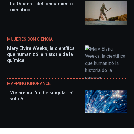
La Odisea… del pensamiento
científico
MUJERES CON CIENCIA
Mary Elvira Weeks, la científica
que humanizó la historia de la
química
MAPPING IGNORANCE
We are not ‘in the singularity’
with AI.