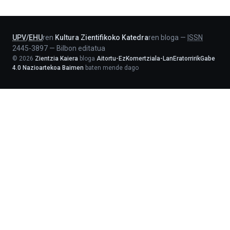
-
Lehendakaritza
UPV
/
EHU
ren
Kultura Zientifikoko Katedra
ren bloga
—
ISSN
2445-3897
—
Bilbon editatua
©
2026
Zientzia Kaiera
bloga
Aitortu-EzKomertziala-LanEratorririkGabe
4.0 Nazioartekoa Baimen
baten mende dago