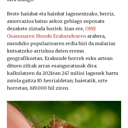
Beste hainbat eta hainbat lagunentzako, berriz,
amorrazioa baino askoz gehiago suposatu
dezakete ziztada horiek. Izan ere,
OME
Osasunaren Mundu Erakundearen
arabera,
munduko populazioaren erdia bizi da malariaz
kutsatzeko arriskua duten eremu
geografikoetan. Erakunde horrek esku artean
dituen zifrak arras esanguratsuak dira:
kalkulatzen da 2021ean 247 milioi lagunek hartu
zutela gaitza 85 herrialdetan; haietatik, urte
horretan, 619.000 hil ziren.