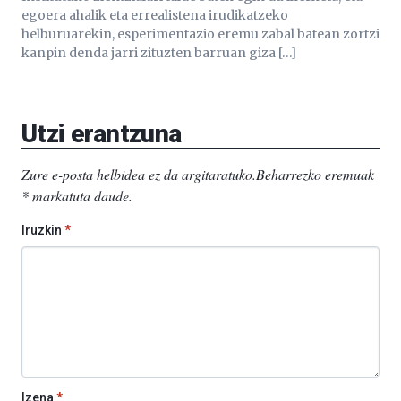
egoera ahalik eta errealistena irudikatzeko
helburuarekin, esperimentazio eremu zabal batean zortzi
kanpin denda jarri zituzten barruan giza […]
Utzi erantzuna
Zure e-posta helbidea ez da argitaratuko.
Beharrezko eremuak
*
markatuta daude
.
Iruzkin
*
Izena
*