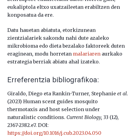
eukaliptola eltxo uxatzaileetan erabiltzen den
konposatua da ere.
Datu hauetan abiatuta, etorkizunean
zientzialariek sakondu nahi dute azaleko
mikrobioma edo dieta bezalako faktoreek duten
eraginean, modu horretan
malariaren
aurkako
estrategia berriak abiatu ahal izateko.
Erreferentzia bibliografikoa:
Giraldo, Diego eta Rankin-Turner, Stephanie
et al.
(2023) Human scent guides mosquito
thermotaxis and host selection under
naturalistic conditions.
Current Biology,
33 (12),
2367-2382.e7. DOI:
https://doi.org/10.1016/j.cub.2023.04.050