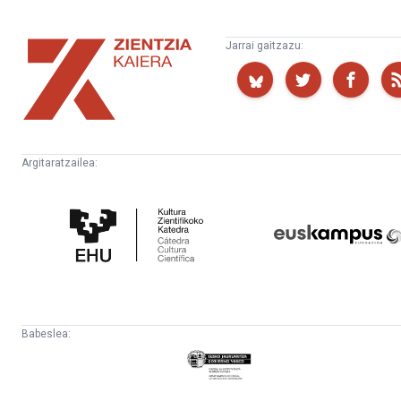
Zientzia
Jarrai gaitzazu:
Kaiera
Argitaratzailea:
Kultura
Euskampus
Zientifikoko
Fundazioa
Katedra
Babeslea:
Eusko
Jaurlaritza