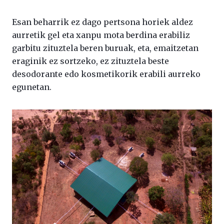
Esan beharrik ez dago pertsona horiek aldez
aurretik gel eta xanpu mota berdina erabiliz
garbitu zituztela beren buruak, eta, emaitzetan
eraginik ez sortzeko, ez zituztela beste
desodorante edo kosmetikorik erabili aurreko
egunetan.