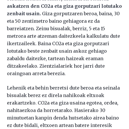
askatzen den CO2a eta giza gorputzari lotutako
zenbait usain.
Giza gorputzaren beroa, baina, 30
eta 50 zentimetro baino gehiagora ez da
barreiatzen. Zeinu bisualak, berriz, 5 eta 15
metrora arte atzeman daitezkeela kalkulatu dute
ikertzaileek. Baina CO2a eta giza gorputzari
lotutako beste zenbait usain askoz gehiago
zabaldu daitezke, tartean haizeak eraman
ditzakeelako. Zientzialariek hor jarri dute
oraingoan arreta berezia.
Lehenik eta behin berretsi dute beroa eta seinala
bisualak berez ez direla nahikoak eltxoak
erakartzeko. CO2a eta giza usaina egotea, ordea,
nahitaezkoa da horretarako. Hasierako 30
minutuetan kanpin denda hutsetako airea baino
ez dute bidali, eltxoen artean batere interesik