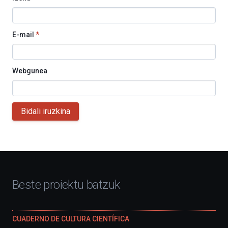
E-mail
*
Webgunea
Bidali iruzkina
Beste proiektu batzuk
CUADERNO DE CULTURA CIENTÍFICA