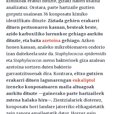
kimikoak erabili dituzte, gizaki hauen usaina
analizatuz. Orotara, parte hartzaile guztien
gorputz usainean 36 konposatu kimiko
identifikatu dituzte.
Ziztada gehien erakarri
dituen pertsonaren kasuan, besteak beste,
azido karboxiliko lurrunkor gehiago aurkitu
dituzte, eta baita
azetoina
gehiago.
Azken
honen kasuan, azaleko mikrobiomaren ondorio
izan daitekeela uste da.
Staphylococcus epidermidis
eta
Staphylococcus aureus
bakterioek giza azalean
azetoina sortzen duten bakterio
garrantzitsuenak dira. Kontrara,
eltxo gutxien
erakarri dituen lagunarengan
eukaliptol
izeneko konposatuaren maila altuagoak
aurkitu dituzte —gainerako parte hartzaileek
zutena halako hiru—.
Zientzialariek diotenez,
konposatu hori landare jatorriko elikagaietatik
zein zapore emaileetatik dator. Horrez gain,