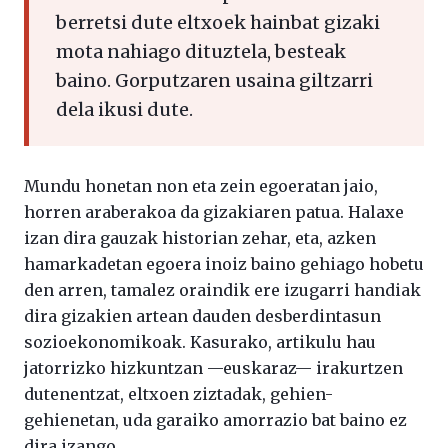
berretsi dute eltxoek hainbat gizaki
mota nahiago dituztela, besteak
baino. Gorputzaren usaina giltzarri
dela ikusi dute.
Mundu honetan non eta zein egoeratan jaio,
horren araberakoa da gizakiaren patua. Halaxe
izan dira gauzak historian zehar, eta, azken
hamarkadetan egoera inoiz baino gehiago hobetu
den arren, tamalez oraindik ere izugarri handiak
dira gizakien artean dauden desberdintasun
sozioekonomikoak. Kasurako, artikulu hau
jatorrizko hizkuntzan —euskaraz— irakurtzen
dutenentzat, eltxoen ziztadak, gehien-
gehienetan, uda garaiko amorrazio bat baino ez
dira izango.