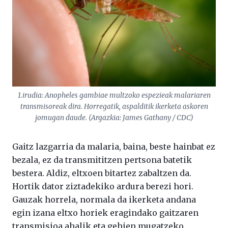
1.irudia:
Anopheles gambiae
multzoko espezieak malariaren
transmisoreak dira. Horregatik, aspalditik ikerketa askoren
jomugan daude. (Argazkia: James Gathany / CDC)
Gaitz lazgarria da malaria, baina, beste hainbat ez
bezala, ez da transmititzen pertsona batetik
bestera. Aldiz, eltxoen bitartez zabaltzen da.
Hortik dator ziztadekiko ardura berezi hori.
Gauzak horrela, normala da ikerketa andana
egin izana eltxo horiek eragindako gaitzaren
transmisioa ahalik eta gehien mugatzeko.