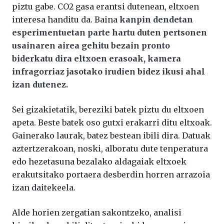
piztu gabe. CO2 gasa erantsi dutenean, eltxoen
interesa handitu da. Baina
kanpin dendetan
esperimentuetan parte hartu duten pertsonen
usainaren airea gehitu bezain pronto
biderkatu dira eltxoen erasoak, kamera
infragorriaz jasotako irudien bidez ikusi ahal
izan dutenez.
Sei gizakietatik, bereziki batek piztu du eltxoen
apeta. Beste batek oso gutxi erakarri ditu eltxoak.
Gainerako laurak, batez bestean ibili dira. Datuak
aztertzerakoan, noski, alboratu dute tenperatura
edo hezetasuna bezalako aldagaiak eltxoek
erakutsitako portaera desberdin horren arrazoia
izan daitekeela.
Alde horien zergatian sakontzeko, analisi