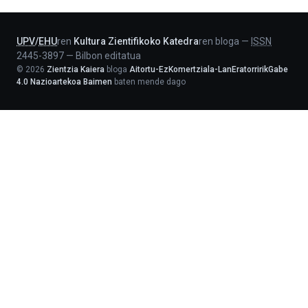
Lehendakaritza
UPV
/
EHU
ren
Kultura Zientifikoko Katedra
ren bloga
—
ISSN
2445-3897
—
Bilbon editatua
©
2026
Zientzia Kaiera
bloga
Aitortu-EzKomertziala-LanEratorririkGabe
4.0 Nazioartekoa Baimen
baten mende dago