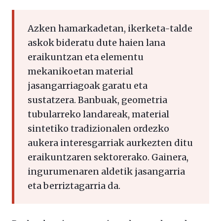
Azken hamarkadetan, ikerketa-talde
askok bideratu dute haien lana
eraikuntzan eta elementu
mekanikoetan material
jasangarriagoak garatu eta
sustatzera. Banbuak, geometria
tubularreko landareak, material
sintetiko tradizionalen ordezko
aukera interesgarriak aurkezten ditu
eraikuntzaren sektorerako. Gainera,
ingurumenaren aldetik jasangarria
eta berriztagarria da.