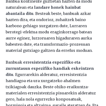
Banbua kontinente guztietan hazten da modu
naturalean eta
landare honek hainbat
abantaila ditu
. Besteak beste, banbuak azkar
hazten dira, eta ondorioz, zuhaitzek baino
karbono gehiago xurgatzen dute, Lurraren
berotegi-efektua modu eraginkorrago batean
aurre eginez, lurzoruaren higaduraren aurka
babesten dute, eta transformazio-prozesuan
material gutxiago galtzen da errefus moduan.
Banbuak
erresistentzia espezifiko eta
zurruntasun espezifiko handiak eskeintzen
ditu
. Egurrarekin alderatuz, erresistentzia
handiagoa eta ura xurgatzeko ahalmen
txikiagoak dauzka. Beste ohiko eraikuntza-
materialen erresistentzia pisuarekin alderatuz
gero, hala nola egurrezko konposatuak,
hormigoia eta altzairua, garaile ateratzen da. Eta