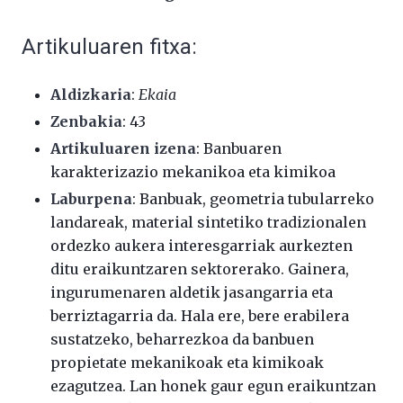
Artikuluaren fitxa:
Aldizkaria
:
Ekaia
Zenbakia
: 43
Artikuluaren izena
:
Banbuaren
karakterizazio mekanikoa eta kimikoa
Laburpena
: Banbuak, geometria tubularreko
landareak, material sintetiko tradizionalen
ordezko aukera interesgarriak aurkezten
ditu eraikuntzaren sektorerako. Gainera,
ingurumenaren aldetik jasangarria eta
berriztagarria da. Hala ere, bere erabilera
sustatzeko, beharrezkoa da banbuen
propietate mekanikoak eta kimikoak
ezagutzea. Lan honek gaur egun eraikuntzan