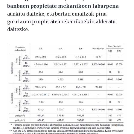
banbuen propietate mekanikoen laburpena
aurkitu daiteke, eta bertan emaitzak pinu
gorriaren propietate mekanikoekin alderatu
daitezke.