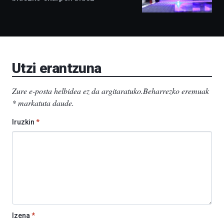
ditu:
Bidebarrietako
Liburutegia,
Bizkaia
Aretoa-
EHU…
Utzi erantzuna
Zure e-posta helbidea ez da argitaratuko.
Beharrezko eremuak
*
markatuta daude
.
Iruzkin
*
Izena
*