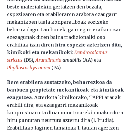
beste materialekin gertatzen den bezala,
espeziearen eta erabileraren arabera ezaugarri
mekanikoen taula konparatiboak sortzeko
beharra dago. Lan honek, gaur egun eraikuntzan
ezezagunak diren baina tradizionalki oso
erabiliak izan diren
hiru espezie aztertzen ditu,
kimikoki eta mekanikoki
:
Dendrocalamus
strictus
(DS),
Arundinaria
amabilis
(AA) eta
Phyllostachys aurea
(PA).
Bere erabilera sustatzeko, beharrezkoa da
banbuen propietate mekanikoak eta kimikoak
ezagutzea
. Azterketa kimikorako, TAPPI arauak
erabili dira, eta ezaugarri mekanikoak
konpresioan eta dinamometroarekin makurdura
hiru puntutan neurtuta aztertu dira (1. Irudia).
Erabilitako laginen tamainak 1. taulan agertzen