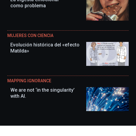
como problema
MUJERES CON CIENCIA
Evolución histórica del «efecto
Matilda»
MAPPING IGNORANCE
We are not ‘in the singularity’
with AI.