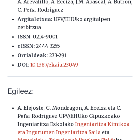
A. Arevalillo, A. Eceiza, J.M. Abascal, A. Butron,
C. Peña-Rodriguez
Argitaletxea
: UPV/EHUko argitalpen
zerbitzua
ISSN
:
0214-9001
eISSN:
2444-3255
Orrialdeak
:
273-291
DOI
:
10.1387/ekaia.23049
Egileez:
A. Elejoste, G. Mondragon, A. Eceiza eta C.
Peña-Rodriguez UPV/EHUko Gipuzkoako
Ingeniaritza Eskolako
Ingeniaritza Kimikoa
eta Ingurumen Ingeniaritza Saila
eta