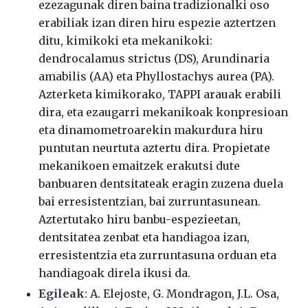
ezezagunak diren baina tradizionalki oso
erabiliak izan diren hiru espezie aztertzen
ditu, kimikoki eta mekanikoki:
dendrocalamus strictus (DS), Arundinaria
amabilis (AA) eta Phyllostachys aurea (PA).
Azterketa kimikorako, TAPPI arauak erabili
dira, eta ezaugarri mekanikoak konpresioan
eta dinamometroarekin makurdura hiru
puntutan neurtuta aztertu dira. Propietate
mekanikoen emaitzek erakutsi dute
banbuaren dentsitateak eragin zuzena duela
bai erresistentzian, bai zurruntasunean.
Aztertutako hiru banbu-espezieetan,
dentsitatea zenbat eta handiagoa izan,
erresistentzia eta zurruntasuna orduan eta
handiagoak direla ikusi da.
Egileak
:
A. Elejoste, G. Mondragon, J.L. Osa,