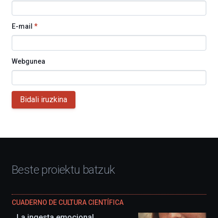
E-mail
*
Webgunea
Bidali iruzkina
Beste proiektu batzuk
CUADERNO DE CULTURA CIENTÍFICA
La ingesta emocional