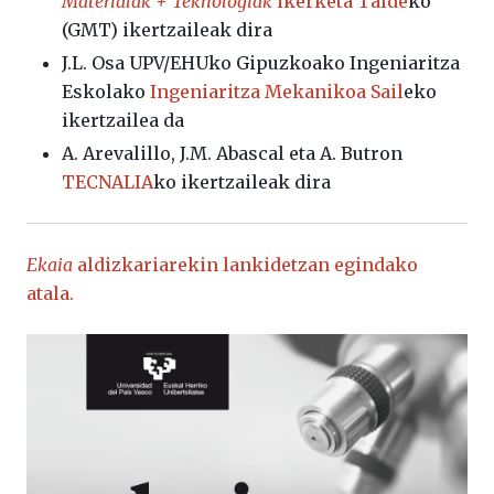
Materialak + Teknologiak
ikerketa Talde
ko
(GMT) ikertzaileak dira
J.L. Osa UPV/EHUko Gipuzkoako Ingeniaritza
Eskolako
Ingeniaritza Mekanikoa Sail
eko
ikertzailea da
A. Arevalillo, J.M. Abascal eta A. Butron
TECNALIA
ko ikertzaileak dira
Ekaia
aldizkariarekin lankidetzan egindako
atala.