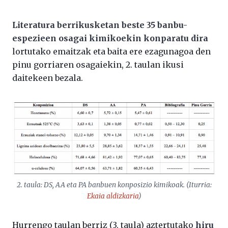
Literatura berrikusketan beste 35 banbu-
espezieen osagai kimikoekin konparatu dira
lortutako emaitzak eta baita ere ezagunagoa den
pinu gorriaren osagaiekin, 2. taulan ikusi
daitekeen bezala.
2. taula: DS, AA eta PA banbuen konposizio kimikoak. (Iturria:
Ekaia
aldizkaria
)
Hurrengo taulan berriz (3. taula) aztertutako
hiru