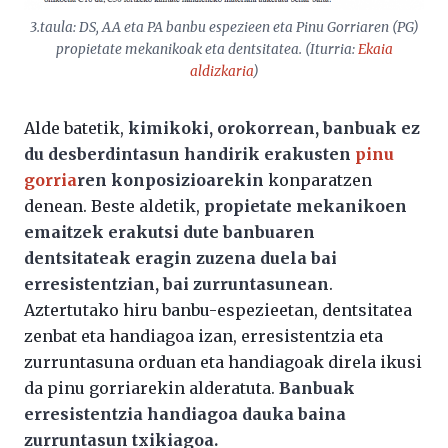
3.taula: DS, AA eta PA banbu espezieen eta Pinu Gorriaren (PG)
propietate mekanikoak eta dentsitatea. (Iturria:
Ekaia
aldizkaria
)
Alde batetik,
kimikoki, orokorrean, banbuak ez
du desberdintasun handirik erakusten
pinu
gorria
ren konposizioarekin
konparatzen
denean. Beste aldetik,
propietate mekanikoen
emaitzek erakutsi dute banbuaren
dentsitateak eragin zuzena duela bai
erresistentzian, bai zurruntasunean
.
Aztertutako hiru banbu-espezieetan, dentsitatea
zenbat eta handiagoa izan, erresistentzia eta
zurruntasuna orduan eta handiagoak direla ikusi
da pinu gorriarekin alderatuta.
Banbuak
erresistentzia handiagoa dauka baina
zurruntasun txikiagoa.