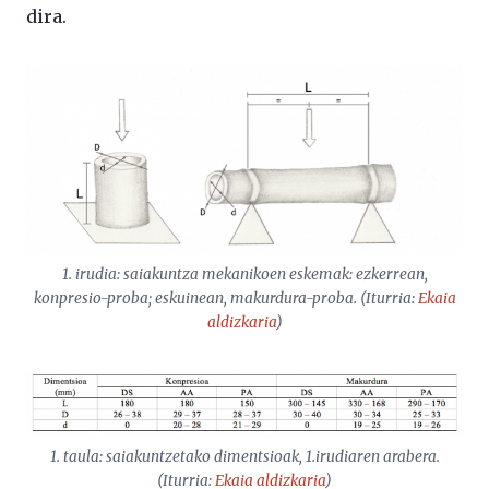
dira.
1. irudia: saiakuntza mekanikoen eskemak: ezkerrean,
konpresio-proba; eskuinean, makurdura-proba. (Iturria:
Ekaia
aldizkaria
)
1. taula: saiakuntzetako dimentsioak, 1.irudiaren arabera.
(Iturria:
Ekaia
aldizkaria
)