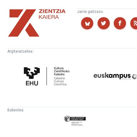
Zientzia
Jarrai gaitzazu:
Kaiera
Argitaratzailea:
Kultura
Euskampus
Zientifikoko
Fundazioa
Katedra
Babeslea:
Eusko
Jaurlaritza
-