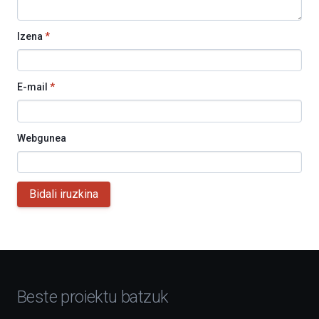
Izena
*
E-mail
*
Webgunea
Bidali iruzkina
Beste proiektu batzuk