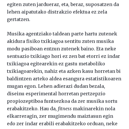
egiten zuten jardueraz, eta, beraz, suposatzen da
lehen aipatutako distrakzio efektua ez zela
gertatzen.
Musika agentziako taldean parte hartu zutenek
akidura fisiko txikiagoa sentitu zuten musika
modu pasiboan entzun zutenek baino. Eta neke
sentsazio txikiago hori ez zen bat etorri ez indar
txikiagoa egitearekin ez gastu metaboliko
txikiagoarekin, nahiz eta azken kasu horretan bi
baldintzen arteko aldea esangura estatistikoaren
mugan egon. Lehen adierazi dudan bezala,
diseinu esperimental horretan pertzepzio
propiozeptiboa funtsezkoa da zer musika sortu
erabakitzeko. Hau da,
fitness
makinarekin nola
elkarreragin, zer mugimendu maiztasun egin
edo zer indar erabili erabakitzeko orduan, neke