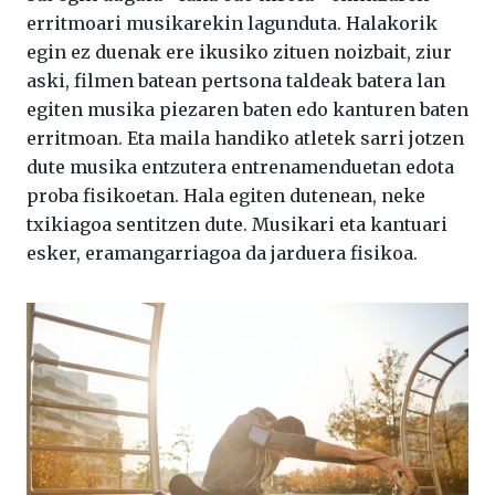
erritmoari musikarekin lagunduta. Halakorik
egin ez duenak ere ikusiko zituen noizbait, ziur
aski, filmen batean pertsona taldeak batera lan
egiten musika piezaren baten edo kanturen baten
erritmoan. Eta maila handiko atletek sarri jotzen
dute musika entzutera entrenamenduetan edota
proba fisikoetan. Hala egiten dutenean, neke
txikiagoa sentitzen dute. Musikari eta kantuari
esker, eramangarriagoa da jarduera fisikoa.