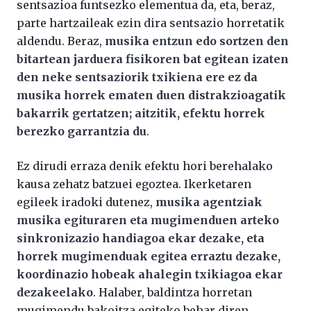
sentsazioa funtsezko elementua da, eta, beraz,
parte hartzaileak ezin dira sentsazio horretatik
aldendu. Beraz,
musika entzun edo sortzen den
bitartean jarduera fisikoren bat egitean izaten
den neke sentsaziorik txikiena ere ez da
musika horrek ematen duen distrakzioagatik
bakarrik gertatzen; aitzitik, efektu horrek
berezko garrantzia du
.
Ez dirudi erraza denik efektu hori berehalako
kausa zehatz batzuei egoztea. Ikerketaren
egileek iradoki dutenez,
musika agentziak
musika egituraren eta mugimenduen arteko
sinkronizazio handiagoa ekar dezake, eta
horrek mugimenduak egitea erraztu dezake,
koordinazio hobeak ahalegin txikiagoa ekar
dezakeelako
. Halaber, baldintza horretan
mugimendu bakoitza egiteko behar diren