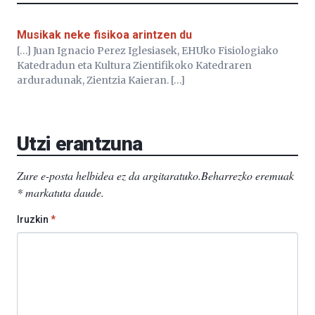
Musikak neke fisikoa arintzen du
[…] Juan Ignacio Perez Iglesiasek, EHUko Fisiologiako
Katedradun eta Kultura Zientifikoko Katedraren
arduradunak, Zientzia Kaieran. […]
Utzi erantzuna
Zure e-posta helbidea ez da argitaratuko.
Beharrezko eremuak
*
markatuta daude
.
Iruzkin
*