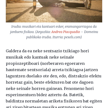
Irudia: musikari eta kantuari esker, eramangarriagoa da
jarduera fisikoa. (Argazkia:
Andrea Piacquadio
– Domeinu
publikoko irudia. Iturria: pexels.com)
Galdera da ea neke sentsazio txikiago hori
musikak edo kantuak neke seinale
propiozeptiboari (norberaren egoeraren
hautemate sentsoriala) arreta txikiagoa jartzen
laguntzen duelako ote den, edo, distrakzio efektu
horretaz gain, beste efekturen bat ote dagoen
neke seinale horren gainean. Fenomeno hori
esperimentuen bidez aztertu da. Batetik,
baldintza normaletan ariketa fisikoren bat egiten
ari ziren bitartean musika entzuten ari ziren