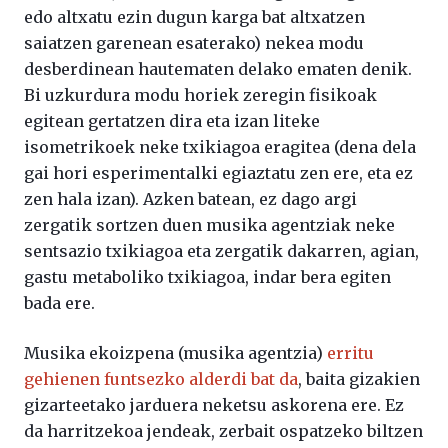
edo altxatu ezin dugun karga bat altxatzen
saiatzen garenean esaterako) nekea modu
desberdinean hautematen delako ematen denik.
Bi uzkurdura modu horiek zeregin fisikoak
egitean gertatzen dira eta izan liteke
isometrikoek neke txikiagoa eragitea (dena dela
gai hori esperimentalki egiaztatu zen ere, eta ez
zen hala izan). Azken batean, ez dago argi
zergatik sortzen duen musika agentziak neke
sentsazio txikiagoa eta zergatik dakarren, agian,
gastu metaboliko txikiagoa, indar bera egiten
bada ere.
Musika ekoizpena (musika agentzia)
erritu
gehienen funtsezko alderdi bat da
, baita gizakien
gizarteetako jarduera neketsu askorena ere. Ez
da harritzekoa jendeak, zerbait ospatzeko biltzen