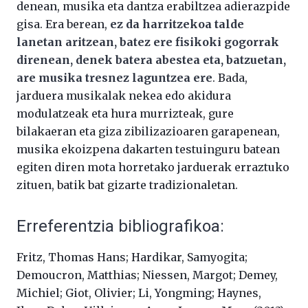
denean, musika eta dantza erabiltzea adierazpide
gisa. Era berean,
ez da harritzekoa talde
lanetan aritzean, batez ere fisikoki gogorrak
direnean, denek batera abestea eta, batzuetan,
are musika tresnez laguntzea ere
. Bada,
jarduera musikalak nekea edo akidura
modulatzeak eta hura murrizteak, gure
bilakaeran eta giza zibilizazioaren garapenean,
musika ekoizpena dakarten testuinguru batean
egiten diren mota horretako jarduerak erraztuko
zituen, batik bat gizarte tradizionaletan.
Erreferentzia bibliografikoa:
Fritz, Thomas Hans; Hardikar, Samyogita;
Demoucron, Matthias; Niessen, Margot; Demey,
Michiel; Giot, Olivier; Li, Yongming; Haynes,