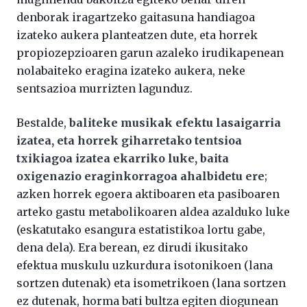
denborak iragartzeko gaitasuna handiagoa
izateko aukera planteatzen dute, eta horrek
propiozepzioaren garun azaleko irudikapenean
nolabaiteko eragina izateko aukera, neke
sentsazioa murrizten lagunduz.
Bestalde,
baliteke musikak efektu lasaigarria
izatea, eta horrek giharretako tentsioa
txikiagoa izatea ekarriko luke, baita
oxigenazio eraginkorragoa ahalbidetu ere
;
azken horrek egoera aktiboaren eta pasiboaren
arteko gastu metabolikoaren aldea azalduko luke
(eskatutako esangura estatistikoa lortu gabe,
dena dela). Era berean, ez dirudi ikusitako
efektua muskulu uzkurdura isotonikoen (lana
sortzen dutenak) eta isometrikoen (lana sortzen
ez dutenak, horma bati bultza egiten diogunean