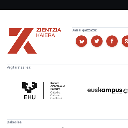
Zientzia
Jarrai gaitzazu:
Kaiera
Argitaratzailea:
Kultura
Euskampus
Zientifikoko
Fundazioa
Katedra
Babeslea: