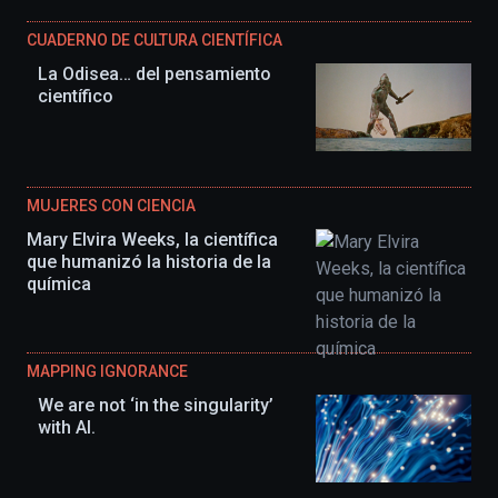
CUADERNO DE CULTURA CIENTÍFICA
La Odisea… del pensamiento
científico
MUJERES CON CIENCIA
Mary Elvira Weeks, la científica
que humanizó la historia de la
química
MAPPING IGNORANCE
We are not ‘in the singularity’
with AI.