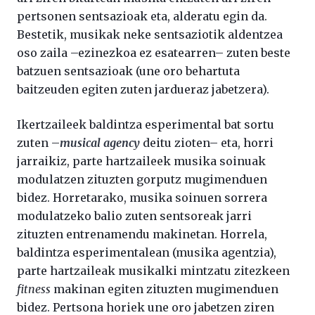
pertsonen sentsazioak eta, alderatu egin da.
Bestetik, musikak neke sentsaziotik aldentzea
oso zaila –ezinezkoa ez esatearren– zuten beste
batzuen sentsazioak (une oro behartuta
baitzeuden egiten zuten jardueraz jabetzera).
Ikertzaileek baldintza esperimental bat sortu
zuten –
musical agency
deitu zioten– eta, horri
jarraikiz, parte hartzaileek musika soinuak
modulatzen zituzten gorputz mugimenduen
bidez. Horretarako, musika soinuen sorrera
modulatzeko balio zuten sentsoreak jarri
zituzten entrenamendu makinetan. Horrela,
baldintza esperimentalean (musika agentzia),
parte hartzaileak musikalki mintzatu zitezkeen
fitness
makinan egiten zituzten mugimenduen
bidez. Pertsona horiek une oro jabetzen ziren