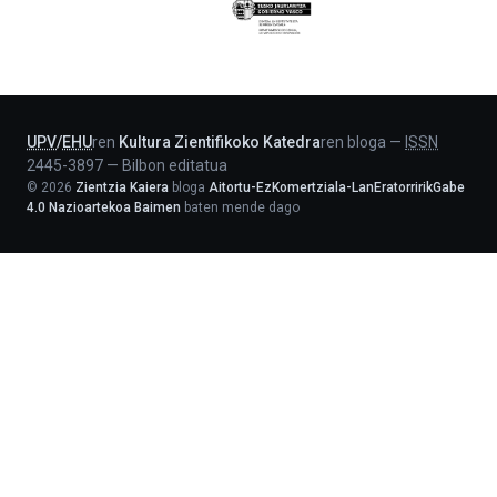
Eusko
Jaurlaritza
-
Lehendakaritza
UPV
/
EHU
ren
Kultura Zientifikoko Katedra
ren bloga
—
ISSN
2445-3897
—
Bilbon editatua
©
2026
Zientzia Kaiera
bloga
Aitortu-EzKomertziala-LanEratorririkGabe
4.0 Nazioartekoa Baimen
baten mende dago