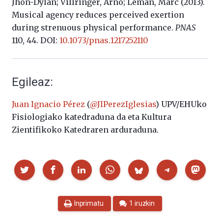
Jhon-Dylan; Villringer, Arno; Leman, Marc (2013).
Musical agency reduces perceived exertion
during strenuous physical performance.
PNAS
110, 44. DOI:
10.1073/pnas.1217252110
Egileaz:
Juan Ignacio Pérez
(
@JIPerezIglesias
) UPV/EHUko
Fisiologiako katedraduna da eta Kultura
Zientifikoko Katedraren arduraduna.
Partekatu
Inprimatu
1 iruzkin