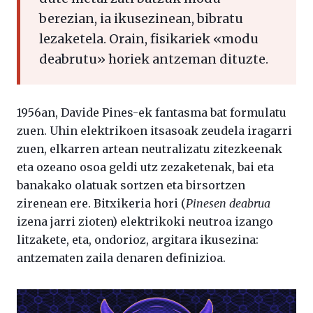
berezian, ia ikusezinean, bibratu
lezaketela. Orain, fisikariek «modu
deabrutu» horiek antzeman dituzte.
1956an, Davide Pines-ek fantasma bat formulatu
zuen. Uhin elektrikoen itsasoak zeudela iragarri
zuen, elkarren artean neutralizatu zitezkeenak
eta ozeano osoa geldi utz zezaketenak, bai eta
banakako olatuak sortzen eta birsortzen
zirenean ere. Bitxikeria hori (
Pinesen deabrua
izena jarri zioten) elektrikoki neutroa izango
litzakete, eta, ondorioz, argitara ikusezina:
antzematen zaila denaren definizioa.