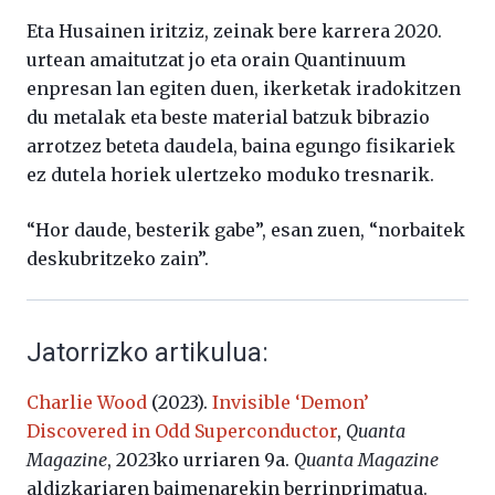
Eta Husainen iritziz, zeinak bere karrera 2020.
urtean amaitutzat jo eta orain Quantinuum
enpresan lan egiten duen, ikerketak iradokitzen
du metalak eta beste material batzuk bibrazio
arrotzez beteta daudela, baina egungo fisikariek
ez dutela horiek ulertzeko moduko tresnarik.
“Hor daude, besterik gabe”, esan zuen, “norbaitek
deskubritzeko zain”.
Jatorrizko artikulua:
Charlie Wood
(2023).
Invisible ‘Demon’
Discovered in Odd Superconductor
,
Quanta
Magazine
, 2023ko urriaren 9a.
Quanta Magazine
aldizkariaren baimenarekin berrinprimatua.