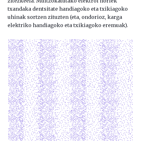
zitezkeela. Multzokatutako elektroi horiek
txandaka dentsitate handiagoko eta txikiagoko
uhinak sortzen zituzten (eta, ondorioz, karga
elektriko handiagoko eta txikiagoko eremuak).