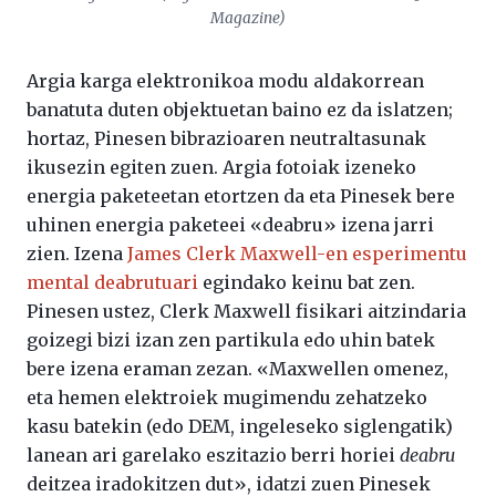
Magazine
)
Argia karga elektronikoa modu aldakorrean
banatuta duten objektuetan baino ez da islatzen;
hortaz, Pinesen bibrazioaren neutraltasunak
ikusezin egiten zuen. Argia fotoiak izeneko
energia paketeetan etortzen da eta Pinesek bere
uhinen energia paketeei «deabru» izena jarri
zien. Izena
James Clerk Maxwell-en
esperimentu
mental deabrutuari
egindako keinu bat zen.
Pinesen ustez, Clerk Maxwell fisikari aitzindaria
goizegi bizi izan zen partikula edo uhin batek
bere izena eraman zezan. «Maxwellen omenez,
eta hemen elektroiek mugimendu zehatzeko
kasu batekin (edo DEM, ingeleseko siglengatik)
lanean ari garelako eszitazio berri horiei
deabru
deitzea iradokitzen dut», idatzi zuen Pinesek