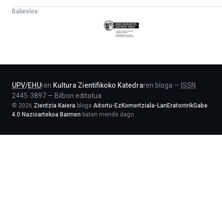
Babeslea:
Eusko
Jaurlaritza
-
Lehendakaritza
UPV
/
EHU
ren
Kultura Zientifikoko Katedra
ren bloga
—
ISSN
2445-3897
—
Bilbon editatua
©
2026
Zientzia Kaiera
bloga
Aitortu-EzKomertziala-LanEratorririkGabe
4.0 Nazioartekoa Baimen
baten mende dago