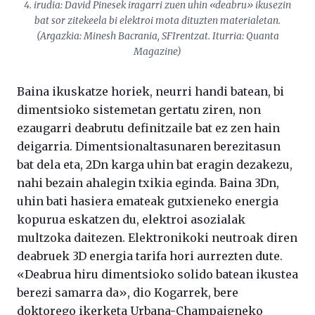
4. irudia: David Pinesek iragarri zuen uhin «deabru» ikusezin
bat sor zitekeela bi elektroi mota dituzten materialetan.
(Argazkia: Minesh Bacrania, SFIrentzat. Iturria:
Quanta
Magazine
)
Baina ikuskatze horiek, neurri handi batean, bi
dimentsioko sistemetan gertatu ziren, non
ezaugarri deabrutu definitzaile bat ez zen hain
deigarria. Dimentsionaltasunaren berezitasun
bat dela eta, 2Dn karga uhin bat eragin dezakezu,
nahi bezain ahalegin txikia eginda. Baina 3Dn,
uhin bati hasiera emateak gutxieneko energia
kopurua eskatzen du, elektroi asozialak
multzoka daitezen. Elektronikoki neutroak diren
deabruek 3D energia tarifa hori aurrezten dute.
«Deabrua hiru dimentsioko solido batean ikustea
berezi samarra da», dio Kogarrek, bere
doktorego ikerketa Urbana-Champaigneko