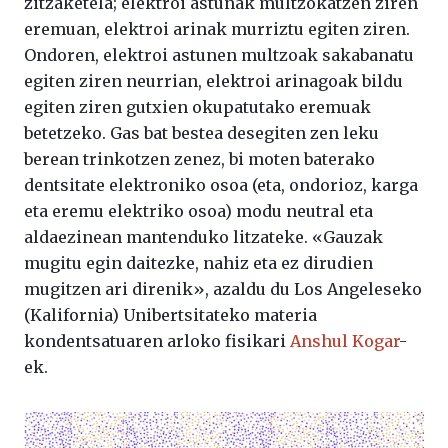
zitzaketela; elektroi astunak multzokatzen ziren
eremuan, elektroi arinak murriztu egiten ziren.
Ondoren, elektroi astunen multzoak sakabanatu
egiten ziren neurrian, elektroi arinagoak bildu
egiten ziren gutxien okupatutako eremuak
betetzeko. Gas bat bestea desegiten zen leku
berean trinkotzen zenez, bi moten baterako
dentsitate elektroniko osoa (eta, ondorioz, karga
eta eremu elektriko osoa) modu neutral eta
aldaezinean mantenduko litzateke. «Gauzak
mugitu egin daitezke, nahiz eta ez dirudien
mugitzen ari direnik», azaldu du Los Angeleseko
(Kalifornia) Unibertsitateko materia
kondentsatuaren arloko fisikari
Anshul Kogar
-
ek.