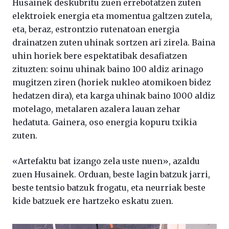
Husainek deskubritu zuen errebotatzen zuten
elektroiek energia eta momentua galtzen zutela,
eta, beraz, estrontzio rutenatoan energia
drainatzen zuten uhinak sortzen ari zirela. Baina
uhin horiek bere espektatibak desafiatzen
zituzten: soinu uhinak baino 100 aldiz arinago
mugitzen ziren (horiek nukleo atomikoen bidez
hedatzen dira), eta karga uhinak baino 1000 aldiz
motelago, metalaren azalera lauan zehar
hedatuta. Gainera, oso energia kopuru txikia
zuten.
«Artefaktu bat izango zela uste nuen», azaldu
zuen Husainek. Orduan, beste lagin batzuk jarri,
beste tentsio batzuk frogatu, eta neurriak beste
kide batzuek ere hartzeko eskatu zuen.