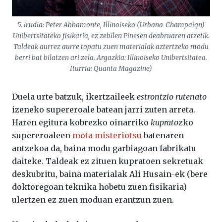
5. irudia: Peter Abbamonte, Illinoiseko (Urbana-Champaign)
Unibertsitateko fisikaria, ez zebilen Pinesen deabruaren atzetik.
Taldeak aurrez aurre topatu zuen materialak aztertzeko modu
berri bat bilatzen ari zela. Argazkia: Illinoiseko Unibertsitatea.
Iturria:
Quanta Magazine
)
Duela urte batzuk, ikertzaileek
estrontzio rutenato
izeneko supereroale batean jarri zuten arreta.
Haren egitura kobrezko oinarriko
kuprato
zko
supereroaleen
mota misteriotsu
batenaren
antzekoa da, baina modu garbiagoan fabrikatu
daiteke. Taldeak ez zituen kupratoen sekretuak
deskubritu, baina materialak Ali Husain-ek (bere
doktoregoan teknika hobetu zuen fisikaria)
ulertzen ez zuen moduan erantzun zuen.