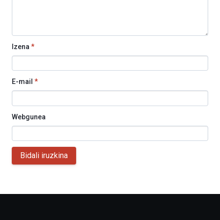
Izena
*
E-mail
*
Webgunea
Bidali iruzkina