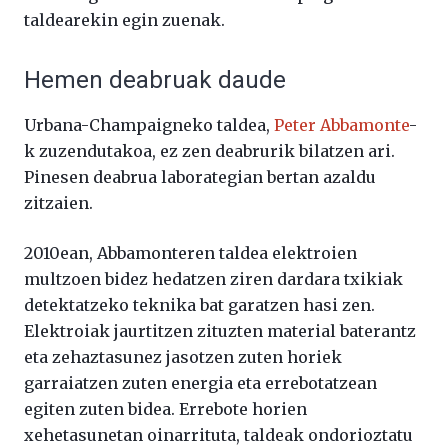
taldearekin egin zuenak.
Hemen deabruak daude
Urbana-Champaigneko taldea,
Peter Abbamonte
-
k zuzendutakoa, ez zen deabrurik bilatzen ari.
Pinesen deabrua laborategian bertan azaldu
zitzaien.
2010ean, Abbamonteren taldea elektroien
multzoen bidez hedatzen ziren dardara txikiak
detektatzeko teknika bat garatzen hasi zen.
Elektroiak jaurtitzen zituzten material baterantz
eta zehaztasunez jasotzen zuten horiek
garraiatzen zuten energia eta errebotatzean
egiten zuten bidea. Errebote horien
xehetasunetan oinarrituta, taldeak ondorioztatu