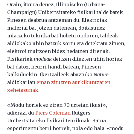
Orain, itxura denez, Illinoiseko (Urbana-
Champaign) Unibertsitateko fisikari talde batek
Pinesen deabrua antzeman du. Elektroiak,
material bat jotzen dutenean, doitasunez
miatzeko teknika bat hobetu ondoren, taldeak
aldizkako uhin batzuk sortu eta detektatu zituen,
elektroi multzoen bidez hedatzen direnak.
Fisikariek
moduak
deitzen dituzten uhin horiek
bat datoz, neurri handi batean, Pinesen
kalkuluekin. Ikertzaileek abuztuko
Nature
aldizkarian
eman zituzten aurkikuntzaren
xehetasunak
.
«Modu horiek ez ziren 70 urtetan ikusi»,
adierazi du
Piers Coleman
Rutgers
Unibertsitateko fisikari teorikoak. Baina
esperimentu berri horrek, nola edo hala, «modu