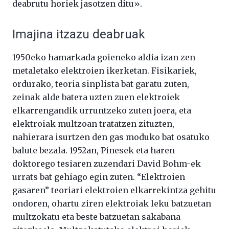
deabrutu horiek jasotzen ditu».
Imajina itzazu deabruak
1950eko hamarkada goieneko aldia izan zen
metaletako elektroien ikerketan. Fisikariek,
ordurako, teoria sinplista bat garatu zuten,
zeinak alde batera uzten zuen elektroiek
elkarrengandik urruntzeko zuten joera, eta
elektroiak multzoan tratatzen zituzten,
nahierara isurtzen den gas moduko bat osatuko
balute bezala. 1952an, Pinesek eta haren
doktorego tesiaren zuzendari David Bohm-ek
urrats bat gehiago egin zuten. “Elektroien
gasaren” teoriari elektroien elkarrekintza gehitu
ondoren, ohartu ziren elektroiak leku batzuetan
multzokatu eta beste batzuetan sakabana