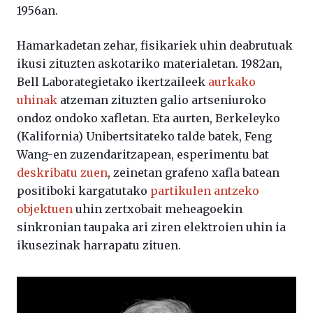
1956an.
Hamarkadetan zehar, fisikariek uhin deabrutuak
ikusi zituzten askotariko materialetan. 1982an,
Bell Laborategietako ikertzaileek
aurkako
uhinak
atzeman zituzten galio artseniuroko
ondoz ondoko xafletan. Eta aurten, Berkeleyko
(Kalifornia) Unibertsitateko talde batek, Feng
Wang-en zuzendaritzapean, esperimentu bat
deskribatu zuen
, zeinetan grafeno xafla batean
positiboki kargatutako
partikulen antzeko
objektuen
uhin zertxobait meheagoekin
sinkronian taupaka ari ziren elektroien uhin ia
ikusezinak harrapatu zituen.