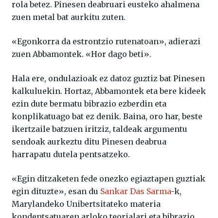
rola betez. Pinesen deabruari eusteko ahalmena
zuen metal bat aurkitu zuten.
«Egonkorra da estrontzio rutenatoan», adierazi
zuen Abbamontek. «Hor dago beti».
Hala ere, ondulazioak ez datoz guztiz bat Pinesen
kalkuluekin. Hortaz, Abbamontek eta bere kideek
ezin dute bermatu bibrazio ezberdin eta
konplikatuago bat ez denik. Baina, oro har, beste
ikertzaile batzuen iritziz, taldeak argumentu
sendoak aurkeztu ditu Pinesen deabrua
harrapatu dutela pentsatzeko.
«Egin ditzaketen fede onezko egiaztapen guztiak
egin dituzte», esan du
Sankar Das Sarma
-k,
Marylandeko Unibertsitateko materia
kondentsatuaren arloko teorialari eta bibrazio