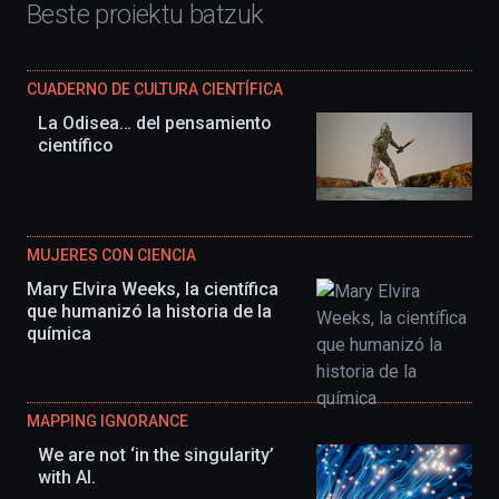
Beste proiektu batzuk
CUADERNO DE CULTURA CIENTÍFICA
La Odisea… del pensamiento
científico
MUJERES CON CIENCIA
Mary Elvira Weeks, la científica
que humanizó la historia de la
química
MAPPING IGNORANCE
We are not ‘in the singularity’
with AI.