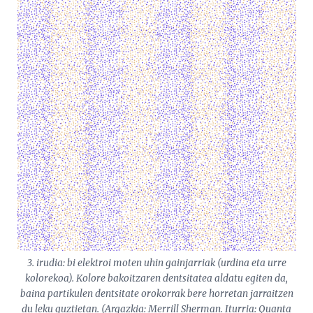
3. irudia: bi elektroi moten uhin gainjarriak (urdina eta urre
kolorekoa). Kolore bakoitzaren dentsitatea aldatu egiten da,
baina partikulen dentsitate orokorrak bere horretan jarraitzen
du leku guztietan. (Argazkia: Merrill Sherman. Iturria:
Quanta