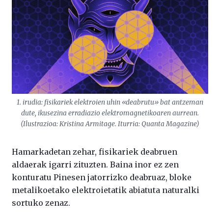
1. irudia: fisikariek elektroien uhin «deabrutu» bat antzeman
dute, ikusezina erradiazio elektromagnetikoaren aurrean.
(Ilustrazioa: Kristina Armitage. Iturria:
Quanta Magazine
)
Hamarkadetan zehar, fisikariek deabruen
aldaerak igarri zituzten. Baina inor ez zen
konturatu Pinesen jatorrizko deabruaz, bloke
metalikoetako elektroietatik abiatuta naturalki
sortuko zenaz.