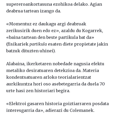
supereroankortasuna ezohikoa delako. Agian
deabrua tartean izango da.
«Momentuz ez daukagu argi deabruak
zerikusirik duen edo ez», azaldu du Kogarrek,
«baina tartean den beste partikula bat da»
(fisikariek
partikula
esaten diete propietate jakin
batzuk dituzten uhinei).
Alabaina, ikerketaren nobedade nagusia efektu
metaliko desiratuaren detekzioa da. Materia
kondentsatuaren arloko teorialarientzat
aurkikuntza hori oso asebetegarria da duela 70
urte hasi zen historiari begira.
«Elektroi gasaren historia goiztiarraren posdata
interesgarria da», adierazi du Colemanek.