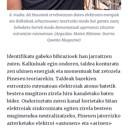
6. irudia: Ali Husainek errebotatzen duten elektroien energiak
eta ibilbideak zehaztasunez neurtzeko modu bat garatu zuen;
behaketa horiek modu demoniatuak agerrarazi zituzten
estrontzio rutenatoan. (Argazkia: Mateo Mitrano. Iturria:
Quanta Magazine
)
Identifikatu gabeko bibrazioek han jarraitzen
zuten. Kalkuluak egin ondoren, taldea konturatu
zen uhinen energiak eta momentuak bat zetozela
Pinesen teoriarekin. Taldeak bazekien
estrontzio rutenatoan elektroiak atomo batetik
bestera mugitzen zirela hiru kanaletako baten
bidez. Ondorioztatu zuten kanal horietako bitan
elektroiak sinkronizatu egiten zirela besteen
mugimendua neutralizatzeko, Pinesen jatorrizko
azterketako elektroi «astunen» eta «arinen»