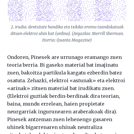
2. irudia: dentsitate handiko eta txikiko eremu txandakatuak
dituen elektroi uhin bat (urdina). (Argazkia: Merrill Sherman.
Iturria:
Quanta Magazine
)
Ondoren, Pinesek are urrunago eramango zuen
teoria berria. Bi gaseko material bat imajinatu
zuen, bakoitza partikula kargatu ezberdin batez
osatuta. Zehazki, elektroi «astunak» eta elektroi
«arinak» zituen material bat irudikatu zuen.
(Elektroi guztiak berdin-berdinak dira teorian,
baina, mundu errelean, haien propietate
neurgarriak ingurunearen araberakoak dira).
Pinesek antzeman zuen lehenengo gasaren
uhinek bigarrenaren uhinak neutraliza