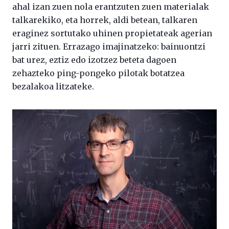
ahal izan zuen nola erantzuten zuen materialak
talkarekiko, eta horrek, aldi betean, talkaren
eraginez sortutako uhinen propietateak agerian
jarri zituen. Errazago imajinatzeko: bainuontzi
bat urez, eztiz edo izotzez beteta dagoen
zehazteko ping-pongeko pilotak botatzea
bezalakoa litzateke.