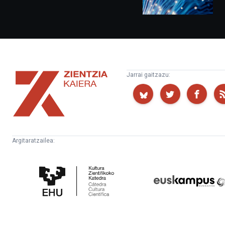
Zientzia
Jarrai gaitzazu:
Kaiera
Argitaratzailea:
Kultura
Euskampus
Zientifikoko
Fundazioa
Katedra